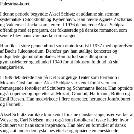
Palestrina-koret.
I denne periode begyndte Aksel Schiøtz at uddanne sin stemme
systematisk i Stockholm og København. Han havde Agnete Zacharias
og Valdemar Lincke som lærere. I 1936 debuterede Aksel Schiøtz
offentligt med et program, der fokuserede på danske romancer, som
senere blev hans varemærke som sanger.
Han fik sit store gennembrud som oratoriesolist i 1937 med opførelsen
af Bachs Juleoratorium. Derefter gav han utallige koncerter og
indspillede grammofonplader. Han forlod sin stilling som
gymnasielærer og adjunkt i 1940 for at fokusere fuldt ud på sin
sangkarriere.
I 1939 debuterede han på Det Kongelige Teater som Ferrando i
Mozarts Cosi fan tutte. Aksel Schiøtz var kendt for at være en
fremragende fortolker af Schuberts og Schumanns lieder. Han optrådte
også i operaer og operetter af Mozart, Gounod, Hartmann, Britten og
Emil Reesen. Han medvirkede i flere operetter, herunder Jomfruburet
og Farinelli.
Aksel Schiøtz var ikke kun kendt for sine danske sange, især værker af
Weyse og Carl Nielsen, men også som fortolker af tyske lieder, hvor
Schubert var hans store inspiration. Han blev en formidler af dansk
sangskat under den tyske besættelse og opnåede en enestående