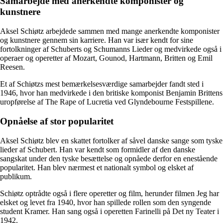
Samarbejde med anerkendte komponister og
kunstnere
Aksel Schiøtz arbejdede sammen med mange anerkendte komponister
og kunstnere gennem sin karriere. Han var især kendt for sine
fortolkninger af Schuberts og Schumanns Lieder og medvirkede også i
operaer og operetter af Mozart, Gounod, Hartmann, Britten og Emil
Reesen.
Et af Schiøtzs mest bemærkelsesværdige samarbejder fandt sted i
1946, hvor han medvirkede i den britiske komponist Benjamin Brittens
uropførelse af The Rape of Lucretia ved Glyndebourne Festspillene.
Opnåelse af stor popularitet
Aksel Schiøtz blev en skattet fortolker af såvel danske sange som tyske
lieder af Schubert. Han var kendt som formidler af den danske
sangskat under den tyske besættelse og opnåede derfor en enestående
popularitet. Han blev nærmest et nationalt symbol og elsket af
publikum.
Schiøtz optrådte også i flere operetter og film, herunder filmen Jeg har
elsket og levet fra 1940, hvor han spillede rollen som den syngende
student Kramer. Han sang også i operetten Farinelli på Det ny Teater i
1942.