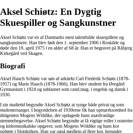
Aksel Schiøtz: En Dygtig
Skuespiller og Sangkunstner
Aksel Schiøtz var en af Danmarks mest talentfulde skuespillere og
sangkunstnere. Han blev født den 1. september 1906 i Roskilde og
døde den 19. april 1975 i en alder af 68 år. Han er begravet på Råbjerg
Kirkegård ved Skagen.
Biografi
Aksel Hauch Schiøtz var søn af arkitekt Carl Frederik Schiøtz (1878-
1957) og Marie Hauch (1878-1966). Han blev student fra Øregård
Gymnasium i 1924 og uddannet som cand.mag. i engelsk og dansk i
1930.
I sin studietid begyndte Aksel Schiøtz at synge både privat og som
studentersanger. I begyndelsen af 1930erne fik han opmærksomhed fra
dirigenten Mogens Wöldike, der opdagede hans usædvanlige
stemmebegavelse. Aksel Schiøtz begyndte at få vigtige roller i oratorier
og kirkemusikalske opgaver, som Mogens Wöldike og hans kor
opførte i Slotskirken. Han var også medlem af flere kor, herunder