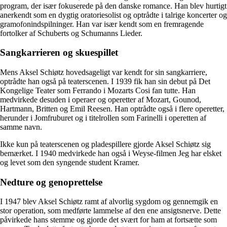
program, der især fokuserede på den danske romance. Han blev hurtigt
anerkendt som en dygtig oratoriesolist og optrådte i talrige koncerter og
gramofonindspilninger. Han var især kendt som en fremragende
fortolker af Schuberts og Schumanns Lieder.
Sangkarrieren og skuespillet
Mens Aksel Schiøtz hovedsageligt var kendt for sin sangkarriere,
optrådte han også på teaterscenen. I 1939 fik han sin debut på Det
Kongelige Teater som Ferrando i Mozarts Cosi fan tutte. Han
medvirkede desuden i operaer og operetter af Mozart, Gounod,
Hartmann, Britten og Emil Reesen. Han optrådte også i flere operetter,
herunder i Jomfruburet og i titelrollen som Farinelli i operetten af
samme navn.
Ikke kun på teaterscenen og pladespillere gjorde Aksel Schiøtz sig
bemærket. I 1940 medvirkede han også i Weyse-filmen Jeg har elsket
og levet som den syngende student Kramer.
Nedture og genoprettelse
I 1947 blev Aksel Schiøtz ramt af alvorlig sygdom og gennemgik en
stor operation, som medførte lammelse af den ene ansigtsnerve. Dette
påvirkede hans stemme og gjorde det svært for ham at fortsætte som