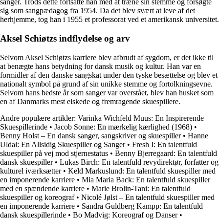
sanger. Trods dette fortsatte han med at træne sin stemme og forsøgte
sig som sangpædagog fra 1954. Da det blev svært at leve af det
herhjemme, tog han i 1955 et professorat ved et amerikansk universitet.
Aksel Schiøtzs indflydelse og arv
Selvom Aksel Schiøtzs karriere blev afbrudt af sygdom, er det ikke til
at benægte hans betydning for dansk musik og kultur. Han var en
formidler af den danske sangskat under den tyske besættelse og blev et
nationalt symbol på grund af sin unikke stemme og fortolkningsevne.
Selvom hans bedste år som sanger var overstået, blev han husket som
en af Danmarks mest elskede og fremragende skuespillere.
Andre populære artikler:
Varinka Wichfeld Muus: En Inspirerende
Skuespillerinde
•
Jacob Sonne: En mærkelig kærlighed (1968)
•
Benny Holst – En dansk sanger, sangskriver og skuespiller
•
Hanne
Uldal: En Allsidig Skuespiller og Sanger
•
Fresh I: En talentfuld
skuespiller på vej mod stjernestatus
•
Benny Bjerregaard: En talentfuld
dansk skuespiller
•
Lukas Birch: En talentfuld revydirektør, forfatter og
kulturel iværksætter
•
Keld Markuslund: En talentfuld skuespiller med
en imponerende karriere
•
Mia Maria Back: En talentfuld skuespiller
med en spændende karriere
•
Marie Brolin-Tani: En talentfuld
skuespiller og koreograf
•
Nicolé Jølst – En talentfuld skuespiller med
en imponerende karriere
•
Sandra Guldberg Kampp: En talentfuld
dansk skuespillerinde
•
Bo Madvig: Koreograf og Danser
•