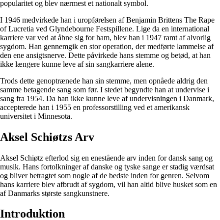
popularitet og blev nærmest et nationalt symbol.
I 1946 medvirkede han i uropførelsen af Benjamin Brittens The Rape
of Lucretia ved Glyndebourne Festspillene. Lige da en international
karriere var ved at åbne sig for ham, blev han i 1947 ramt af alvorlig
sygdom. Han gennemgik en stor operation, der medførte lammelse af
den ene ansigtsnerve. Dette påvirkede hans stemme og betød, at han
ikke længere kunne leve af sin sangkarriere alene.
Trods dette genoptrænede han sin stemme, men opnåede aldrig den
samme betagende sang som før. I stedet begyndte han at undervise i
sang fra 1954. Da han ikke kunne leve af undervisningen i Danmark,
accepterede han i 1955 en professorstilling ved et amerikansk
universitet i Minnesota.
Aksel Schiøtzs Arv
Aksel Schiøtz efterlod sig en enestående arv inden for dansk sang og
musik. Hans fortolkninger af danske og tyske sange er stadig værdsat
og bliver betragtet som nogle af de bedste inden for genren. Selvom
hans karriere blev afbrudt af sygdom, vil han altid blive husket som en
af Danmarks største sangkunstnere.
Introduktion