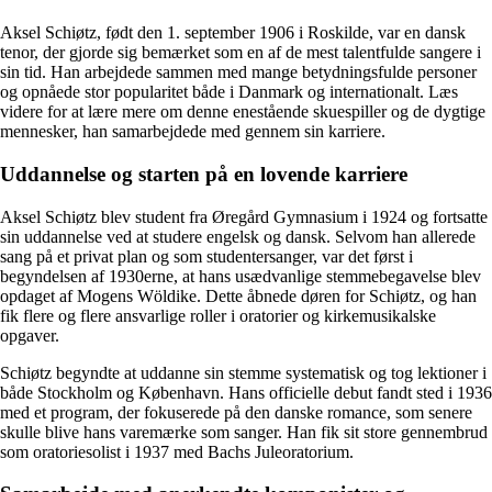
Aksel Schiøtz, født den 1. september 1906 i Roskilde, var en dansk
tenor, der gjorde sig bemærket som en af ​​de mest talentfulde sangere i
sin tid. Han arbejdede sammen med mange betydningsfulde personer
og opnåede stor popularitet både i Danmark og internationalt. Læs
videre for at lære mere om denne enestående skuespiller og de dygtige
mennesker, han samarbejdede med gennem sin karriere.
Uddannelse og starten på en lovende karriere
Aksel Schiøtz blev student fra Øregård Gymnasium i 1924 og fortsatte
sin uddannelse ved at studere engelsk og dansk. Selvom han allerede
sang på et privat plan og som studentersanger, var det først i
begyndelsen af ​​1930erne, at hans usædvanlige stemmebegavelse blev
opdaget af Mogens Wöldike. Dette åbnede døren for Schiøtz, og han
fik flere og flere ansvarlige roller i oratorier og kirkemusikalske
opgaver.
Schiøtz begyndte at uddanne sin stemme systematisk og tog lektioner i
både Stockholm og København. Hans officielle debut fandt sted i 1936
med et program, der fokuserede på den danske romance, som senere
skulle blive hans varemærke som sanger. Han fik sit store gennembrud
som oratoriesolist i 1937 med Bachs Juleoratorium.