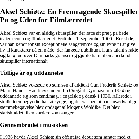
Aksel Schiøtz: En Fremragende Skuespiller
På og Uden for Filmlærredet
Aksel Schiøtz var en alsidig skuespiller, der satte sit præg på både
teaterscenen og filmlærredet. Født den 1. september 1906 i Roskilde,
var han kendt for sin exceptionelle sangstemme og sin evne til at give
liv til karakterer på en måde, der fangede publikum. Hans talent strakte
sig langt ud over Danmarks grænser og gjorde ham til en anerkendt
skuespiller internationalt.
Tidlige år og uddannelse
Aksel Schiøtz voksede op som søn af arkitekt Carl Frederik Schiøtz og
Marie Hauch. Han blev student fra Øregård Gymnasium i 1924 og
uddannede sig som cand.mag. i engelsk og dansk i 1930. Allerede i
studietiden begyndte han at synge, og det var her, at hans usædvanlige
stemmebegavelse blev opdaget af Mogens Wöldike. Det blev
startskuddet til en karriere som sanger.
Gennembrudet i musikken
I 1936 havde Aksel Schiøtz sin offentlige debut som sanger med et