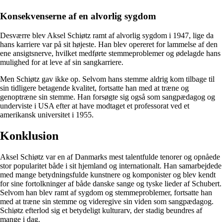
Konsekvenserne af en alvorlig sygdom
Desværre blev Aksel Schiøtz ramt af alvorlig sygdom i 1947, lige da
hans karriere var på sit højeste. Han blev opereret for lammelse af den
ene ansigtsnerve, hvilket medførte stemmeproblemer og ødelagde hans
mulighed for at leve af sin sangkarriere.
Men Schiøtz gav ikke op. Selvom hans stemme aldrig kom tilbage til
sin tidligere betagende kvalitet, fortsatte han med at træne og
genoptræne sin stemme. Han forsøgte sig også som sangpædagog og
underviste i USA efter at have modtaget et professorat ved et
amerikansk universitet i 1955.
Konklusion
Aksel Schiøtz var en af ​​Danmarks mest talentfulde tenorer og opnåede
stor popularitet både i sit hjemland og internationalt. Han samarbejdede
med mange betydningsfulde kunstnere og komponister og blev kendt
for sine fortolkninger af både danske sange og tyske lieder af Schubert.
Selvom han blev ramt af sygdom og stemmeproblemer, fortsatte han
med at træne sin stemme og videregive sin viden som sangpædagog.
Schiøtz efterlod sig et betydeligt kulturarv, der stadig beundres af
mange i dag.