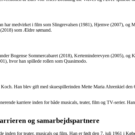
Han har medvirket i film som Slingrevalsen (1981), Hjemve (2007), og 
et (2018) som Ældre sømand.
herunder Bogense Sommercabaret (2018), Kerteminderevyen (2005), og K
01), hvor han spillede rollen som Quasimodo.
up Koch. Han blev gift med skuespillerinden Mette Maria Ahrenkiel den 
erende karriere inden for både musicals, teater, film og TV-serier. Han
karrieren og samarbejdspartnere
e inden for teater, musicals og film. Han er født den 7. juli 1961 i Kø