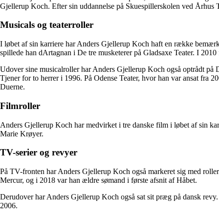
Gjellerup Koch. Efter sin uddannelse på Skuespillerskolen ved Århus T
Musicals og teaterroller
I løbet af sin karriere har Anders Gjellerup Koch haft en række bemær
spillede han dArtagnan i De tre musketerer på Gladsaxe Teater. I 2010 fi
Udover sine musicalroller har Anders Gjellerup Koch også optrådt på 
Tjener for to herrer i 1996. På Odense Teater, hvor han var ansat fra 20
Duerne.
Filmroller
Anders Gjellerup Koch har medvirket i tre danske film i løbet af sin k
Marie Krøyer.
TV-serier og revyer
På TV-fronten har Anders Gjellerup Koch også markeret sig med roller i
Mercur, og i 2018 var han ældre sømand i første afsnit af Håbet.
Derudover har Anders Gjellerup Koch også sat sit præg på dansk revy.
2006.