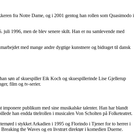
okkeren fra Notre Dame, og i 2001 gentog han rollen som Quasimodo i
6. juli 1996, men de blev senere skilt. Han er nu samlevende med
r samarbejdet med mange andre dygtige kunstnere og bidraget til dansk
han søn af skuespiller Eik Koch og skuespillerinde Lise Gjellerup
er, film og tv-serier.
at imponere publikum med sine musikalske talenter. Han har blandt
llede han endda titelrollen i musicalen Von Scholten på Folketeatret.
nørd i stykket Arkadien i 1995 og Florindo i Tjener for to herrer i
rs Breaking the Waves og en livstræt direktør i komedien Duerne.