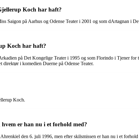
Gjellerup Koch har haft?
Miss Saigon på Aarhus og Odense Teater i 2001 og som dArtagnan i De 
rup Koch har haft?
rkadien på Det Kongelige Teater i 1995 og som Florindo i Tjener for to 
ræt direktør i komedien Duerne på Odense Teater.
ellerup Koch.
 hvem er han nu i et forhold med?
Ahrenkiel den 6. juli 1996, men efter skilsmissen er han nu i et forh