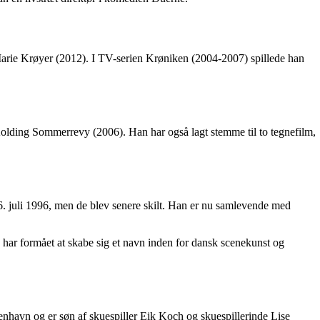
Marie Krøyer (2012). I TV-serien Krøniken (2004-2007) spillede han
olding Sommerrevy (2006). Han har også lagt stemme til to tegnefilm,
6. juli 1996, men de blev senere skilt. Han er nu samlevende med
 har formået at skabe sig et navn inden for dansk scenekunst og
benhavn og er søn af skuespiller Eik Koch og skuespillerinde Lise