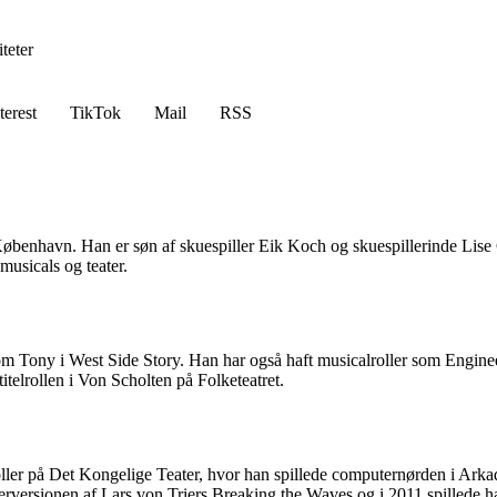
teter
terest
TikTok
Mail
RSS
 København. Han er søn af skuespiller Eik Koch og skuespillerinde Lis
musicals og teater.
om Tony i West Side Story. Han har også haft musicalroller som Engin
itelrollen i Von Scholten på Folketeatret.
ller på Det Kongelige Teater, hvor han spillede computernørden i Arkadi
aterversionen af Lars von Triers Breaking the Waves og i 2011 spillede h