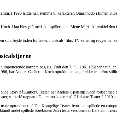
gnefilm. I 1996 lagde han stemme til karakteren Quasimodo i filmen Kl
up Koch. Han blev gift med skuespillerinden Mette Maria Ahrenkiel den 
em sit arbejde inden for teater, musicals, film, TV-serier og revyer ha
sicalstjerne
n imponerende karriere bag sig. Født den 7. juli 1961 i København, er 
6, har Anders Gjellerup Koch optrådt i en lang række teaterforestilling
 Side Story på Aalborg Teater, har Anders Gjellerup Koch fortsat med 
ater, samt dArtagnan i De tre musketerer på Gladsaxe Teater. I 2010 spi
eateroptrædener på Det Kongelige Teater, hvor han spillede en computer
landt andet spillede borebissen Jan i teaterversionen af Lars von Trie