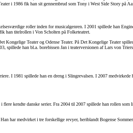
eater i 1986 fik han sit gennembrud som Tony i West Side Story på Aal
kelsesværdige roller inden for musicalgenren. I 2001 spillede han Eng
k han titelrollen i Von Scholten på Folketeatret.
Det Kongelige Teater og Odense Teater. På Det Kongelige Teater spille
03, spillede han bl.a. borebissen Jan i teaterversionen af Lars von Trie
arriere. I 1981 spillede han en dreng i Slingrevalsen. I 2007 medvirked
 flere kendte danske serier. Fra 2004 til 2007 spillede han rollen som
 Han har medvirket i tre forskellige revyer, heriblandt Bogense Somm