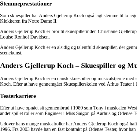
Stemmepræstationer
Som skuespiller har Anders Gjellerup Koch også lagt stemme til to te
Klokkeren fra Notre Dame II.
Anders Gjellerup Koch er bror til skuespillerinden Christiane Gjeller
Louise Rønhof Davidsen.
Anders Gjellerup Koch er en alsidig og talentfuld skuespiller, der genn
scenekunst.
Anders Gjellerup Koch – Skuespiller og Mu
Anders Gjellerup Koch er en dansk skuespiller og musicalstjerne med e
Koch. Efter at have gennemgået Skuespillerskolen ved Århus Teater i 198
Teaterkarriere
Efter at have opnået sit gennembrud i 1989 som Tony i musicalen West
andet spillet roller som Engineer i Miss Saigon på Aarhus og Odense Te
Udover hans mange musicalroller har Anders Gjellerup Koch også haft t
1996. Fra 2003 havde han en fast kontrakt på Odense Teater, hvor han b