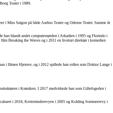
borg Teater i 1989.
ineer i Miss Saigon på både Aarhus Teater og Odense Teater. Samme år
de han blandt andet computernørden i Arkadien i 1995 og Florindo i
rs film Breaking the Waves og i 2011 en livstræt direktør i komedien
e han i filmen Hjemve, og i 2012 spillede han rollen som Doktor Lange i
 Instruktøren i Krøniken. I 2017 medvirkede han som Giftefogeden i
ercabaret i 2018, Kerteminderevyen i 2005 og Kolding Sommerrevy i