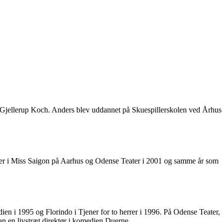
e Gjellerup Koch. Anders blev uddannet på Skuespillerskolen ved Århus
eer i Miss Saigon på Aarhus og Odense Teater i 2001 og samme år som
en i 1995 og Florindo i Tjener for to herrer i 1996. På Odense Teater,
an en livstræt direktør i komedien Duerne.