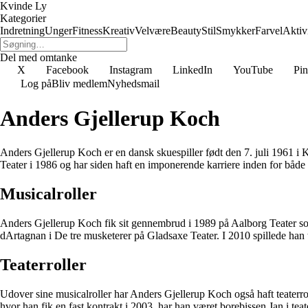
Kvinde Ly
Kategorier
Indretning
Unger
Fitness
Kreativ
Velvære
Beauty
Stil
Smykker
Farvel
Aktivi
Del med omtanke
X
Facebook
Instagram
LinkedIn
YouTube
Pin
Log på
Bliv medlem
Nyhedsmail
Anders Gjellerup Koch
Anders Gjellerup Koch er en dansk skuespiller født den 7. juli 1961 i
Teater i 1986 og har siden haft en imponerende karriere inden for både 
Musicalroller
Anders Gjellerup Koch fik sit gennembrud i 1989 på Aalborg Teater s
dArtagnan i De tre musketerer på Gladsaxe Teater. I 2010 spillede han t
Teaterroller
Udover sine musicalroller har Anders Gjellerup Koch også haft teaterro
hvor han fik en fast kontrakt i 2003, har han været borebissen Jan i te