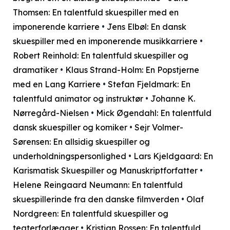
Thomsen: En talentfuld skuespiller med en
imponerende karriere
•
Jens Elbøl: En dansk
skuespiller med en imponerende musikkarriere
•
Robert Reinhold: En talentfuld skuespiller og
dramatiker
•
Klaus Strand-Holm: En Popstjerne
med en Lang Karriere
•
Stefan Fjeldmark: En
talentfuld animator og instruktør
•
Johanne K.
Nørregård-Nielsen
•
Mick Øgendahl: En talentfuld
dansk skuespiller og komiker
•
Sejr Volmer-
Sørensen: En allsidig skuespiller og
underholdningspersonlighed
•
Lars Kjeldgaard: En
Karismatisk Skuespiller og Manuskriptforfatter
•
Helene Reingaard Neumann: En talentfuld
skuespillerinde fra den danske filmverden
•
Olaf
Nordgreen: En talentfuld skuespiller og
teaterforlægger
•
Kristian Rossen: En talentfuld