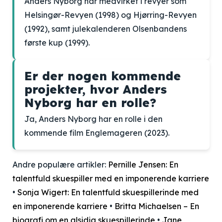
Anders Nyborg har medvirket i revyer som
Helsingør-Revyen (1998) og Hjørring-Revyen
(1992), samt julekalenderen Olsenbandens
første kup (1999).
Er der nogen kommende
projekter, hvor Anders
Nyborg har en rolle?
Ja, Anders Nyborg har en rolle i den
kommende film Englemageren (2023).
Andre populære artikler:
Pernille Jensen: En
talentfuld skuespiller med en imponerende karriere
•
Sonja Wigert: En talentfuld skuespillerinde med
en imponerende karriere
•
Britta Michaelsen – En
biografi om en alsidig skuespillerinde
•
Jane