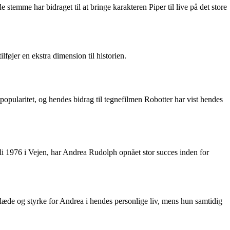
temme har bidraget til at bringe karakteren Piper til live på det store
lføjer en ekstra dimension til historien.
opularitet, og hendes bidrag til tegnefilmen Robotter har vist hendes
uli 1976 i Vejen, har Andrea Rudolph opnået stor succes inden for
læde og styrke for Andrea i hendes personlige liv, mens hun samtidig