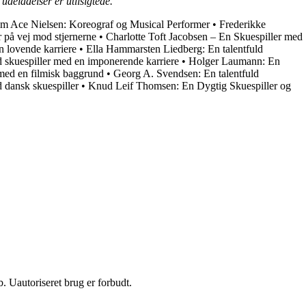
udeladelser er utilsigtede.
m Ace Nielsen: Koreograf og Musical Performer
•
Frederikke
r på vej mod stjernerne
•
Charlotte Toft Jacobsen – En Skuespiller med
n lovende karriere
•
Ella Hammarsten Liedberg: En talentfuld
ld skuespiller med en imponerende karriere
•
Holger Laumann: En
 med en filmisk baggrund
•
Georg A. Svendsen: En talentfuld
 dansk skuespiller
•
Knud Leif Thomsen: En Dygtig Skuespiller og
 Uautoriseret brug er forbudt.