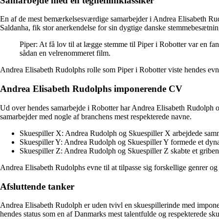
Samarbejde med en tegnefilmklassiker
En af de mest bemærkelsesværdige samarbejder i Andrea Elisabeth Rudo
Saldanha, fik stor anerkendelse for sin dygtige danske stemmebesætni
Piper: At få lov til at lægge stemme til Piper i Robotter var en f
sådan en velrenommeret film.
Andrea Elisabeth Rudolphs rolle som Piper i Robotter viste hendes evne
Andrea Elisabeth Rudolphs imponerende CV
Ud over hendes samarbejde i Robotter har Andrea Elisabeth Rudolph også
samarbejder med nogle af branchens mest respekterede navne.
Skuespiller X: Andrea Rudolph og Skuespiller X arbejdede samme
Skuespiller Y: Andrea Rudolph og Skuespiller Y formede et dyn
Skuespiller Z: Andrea Rudolph og Skuespiller Z skabte et griben
Andrea Elisabeth Rudolphs evne til at tilpasse sig forskellige genrer o
Afsluttende tanker
Andrea Elisabeth Rudolph er uden tvivl en skuespillerinde med imponer
hendes status som en af Danmarks mest talentfulde og respekterede skue