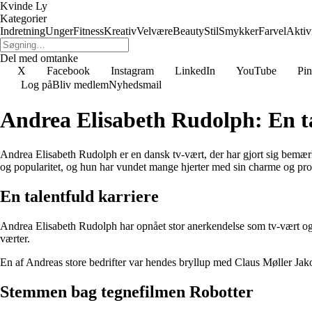
Kvinde Ly
Kategorier
Indretning
Unger
Fitness
Kreativ
Velvære
Beauty
Stil
Smykker
Farvel
Aktivi
Del med omtanke
X
Facebook
Instagram
LinkedIn
YouTube
Pin
Log på
Bliv medlem
Nyhedsmail
Andrea Elisabeth Rudolph: En ta
Andrea Elisabeth Rudolph er en dansk tv-vært, der har gjort sig bemær
og popularitet, og hun har vundet mange hjerter med sin charme og pro
En talentfuld karriere
Andrea Elisabeth Rudolph har opnået stor anerkendelse som tv-vært og h
værter.
En af Andreas store bedrifter var hendes bryllup med Claus Møller Jako
Stemmen bag tegnefilmen Robotter