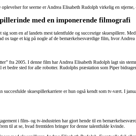
ke oplevelser for seerne er Andrea Elisabeth Rudolph virkelig en stjerne
pillerinde med en imponerende filmografi
 sig som en af landets mest talentfulde og succesrige skuespillere. Med
ed. Lad os tage et kig på nogle af de bemærkelsesværdige film, hvor Andr
tter” fra 2005. I denne film har Andrea Elisabeth Rudolph lagt sin stem
 et bedre sted for alle robotter. Rudolphs præstation som Piper bidrage
in succesfulde skuespillerkarriere er hun også kendt som tv-vært. I ja
ement i film- og tv-industrien har gjort hende til en bemærkelsesværd
rem til at se, hvad fremtiden bringer for denne talentfulde kvinde.