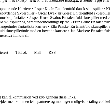
inger med skuespilleren Andrea Elisabeth Rudolph. Eventuelle fejl eller 
mponerende Karriere
•
Jesper Koch: En talentfuld dansk skuespiller
•
Ki
ebrydende Skuespiller
•
Oscar Dyekjær Giese: En talentfuld skuespille
nuskriptforfatter
•
Jasper Kruse Svabo: En talentfuld skuespiller med e
uld skuespiller og børneunderholdningsstjerne
•
Fritz Brun: En talentfu
angerindes fantastiske karriere
•
Ella Paaske: En talentfuld skuespiller
uld skuespillerinde med en lovende karriere
•
Jan Madsen: En talentfuld
nerende filmografi
terest
TikTok
Mail
RSS
, og kan få kommission ved køb gennem disse links.
jder med kommercielle partnere og modtager muligvis betaling ved køb.