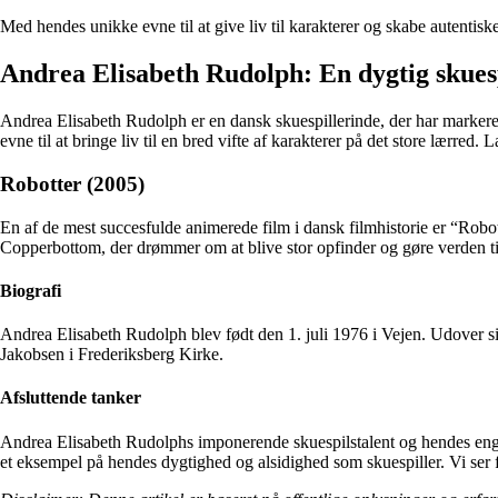
Med hendes unikke evne til at give liv til karakterer og skabe autentis
Andrea Elisabeth Rudolph: En dygtig skues
Andrea Elisabeth Rudolph er en dansk skuespillerinde, der har markeret
evne til at bringe liv til en bred vifte af karakterer på det store lærr
Robotter (2005)
En af de mest succesfulde animerede film i dansk filmhistorie er “Robo
Copperbottom, der drømmer om at blive stor opfinder og gøre verden til
Biografi
Andrea Elisabeth Rudolph blev født den 1. juli 1976 i Vejen. Udover s
Jakobsen i Frederiksberg Kirke.
Afsluttende tanker
Andrea Elisabeth Rudolphs imponerende skuespilstalent og hendes engag
et eksempel på hendes dygtighed og alsidighed som skuespiller. Vi ser f