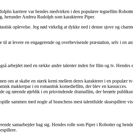
lphs karriere var hendes medvirken i den populære tegnefilm Robotter 
ng, herunder Andrea Rudolph som karakteren Piper.
antastisk oplevelse. Jeg nød virkelig at dykke ned i denne sjove og char
 til at levere en engagerende og overbevisende præstation, selv i en an
 arbejdet med en række andre talenter inden for film og tv. Hendes evn
n om at skabe en stærk kemi mellem deres karakterer i en populær tv-
amisk makkerpar i en romantisk komediefilm, der blev en kassucces.
de og rørende øjeblik i en prisvindende dramafilm, der berørte publiku
g spille sammen med nogle af branchens mest talentfulde skuespillere vis
ende samarbejder bag sig. Hendes rolle som Piper i Robotter og hendes 
spillere.