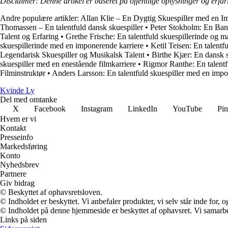
Disclaimer: Denne artikel er baseret på offentlige oplysninger og erfar
Andre populære artikler:
Allan Klie – En Dygtig Skuespiller med en I
Thomassen – En talentfuld dansk skuespiller
•
Peter Stokholm: En Ban
Talent og Erfaring
•
Grethe Frische: En talentfuld skuespillerinde og ma
skuespillerinde med en imponerende karriere
•
Ketil Teisen: En talentf
Legendarisk Skuespiller og Musikalsk Talent
•
Birthe Kjær: En dansk s
skuespiller med en enestående filmkarriere
•
Rigmor Ranthe: En talentf
Filminstruktør
•
Anders Larsson: En talentfuld skuespiller med en impo
Kvinde Ly
Del med omtanke
X
Facebook
Instagram
LinkedIn
YouTube
Pin
Hvem er vi
Kontakt
Presseinfo
Markedsføring
Konto
Nyhedsbrev
Partnere
Giv bidrag
© Beskyttet af ophavsretsloven.
© Indholdet er beskyttet. Vi anbefaler produkter, vi selv står inde for
© Indholdet på denne hjemmeside er beskyttet af ophavsret. Vi samarbe
Links på siden