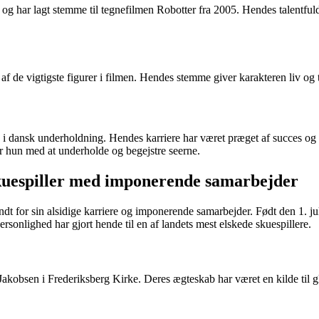
har lagt stemme til tegnefilmen Robotter fra 2005. Hendes talentfulde s
f de vigtigste figurer i filmen. Hendes stemme giver karakteren liv og ti
 i dansk underholdning. Hendes karriere har været præget af succes og p
r hun med at underholde og begejstre seerne.
skuespiller med imponerende samarbejder
ndt for sin alsidige karriere og imponerende samarbejder. Født den 1. j
sonlighed har gjort hende til en af landets mest elskede skuespillere.
akobsen i Frederiksberg Kirke. Deres ægteskab har været en kilde til g