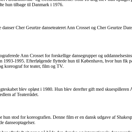
te hun tilbage til Danmark i 1976.
anser Cher Geurtze danseteateret Ann Crosset og Cher Geurtze Danset
raferede Ann Crosset for forskellige dansegrupper og uddannelsesinsti
n 1993-1995. Efterfølgende flyttede hun til København, hvor hun fik 
g koreograf for teater, film og TV.
gteskabet blev opløst i 1980. Hun blev derefter gift med skuespillere
edlem af Teaterrådet.
vor hun stod for koreografien. Denne film er en dansk udgave af Shake
nde danseoptagelser.