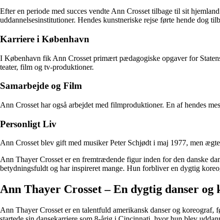
Efter en periode med succes vendte Ann Crosset tilbage til sit hjemlan
uddannelsesinstitutioner. Hendes kunstneriske rejse førte hende dog t
Karriere i København
I København fik Ann Crosset primært pædagogiske opgaver for Statens 
teater, film og tv-produktioner.
Samarbejde og Film
Ann Crosset har også arbejdet med filmproduktioner. En af hendes mest 
Personligt Liv
Ann Crosset blev gift med musiker Peter Schjødt i maj 1977, men ægtes
Ann Thayer Crosset er en fremtrædende figur inden for den danske dans
betydningsfuldt og har inspireret mange. Hun forbliver en dygtig kore
Ann Thayer Crosset – En dygtig danser og 
Ann Thayer Crosset er en talentfuld amerikansk danser og koreograf, 
startede sin dansekarriere som 8-årig i Cincinnati, hvor hun blev udda