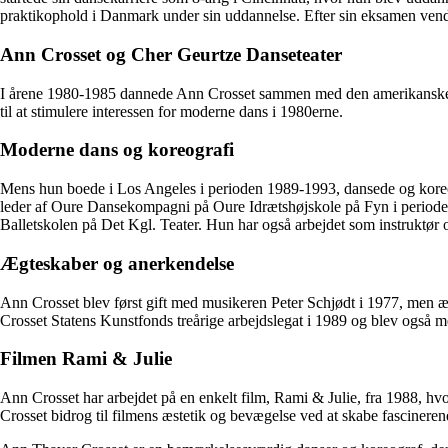
praktikophold i Danmark under sin uddannelse. Efter sin eksamen vend
Ann Crosset og Cher Geurtze Danseteater
I årene 1980-1985 dannede Ann Crosset sammen med den amerikanske d
til at stimulere interessen for moderne dans i 1980erne.
Moderne dans og koreografi
Mens hun boede i Los Angeles i perioden 1989-1993, dansede og koreog
leder af Oure Dansekompagni på Oure Idrætshøjskole på Fyn i periode
Balletskolen på Det Kgl. Teater. Hun har også arbejdet som instruktør o
Ægteskaber og anerkendelse
Ann Crosset blev først gift med musikeren Peter Schjødt i 1977, men æ
Crosset Statens Kunstfonds treårige arbejdslegat i 1989 og blev også m
Filmen Rami & Julie
Ann Crosset har arbejdet på en enkelt film, Rami & Julie, fra 1988, h
Crosset bidrog til filmens æstetik og bevægelse ved at skabe fascinere