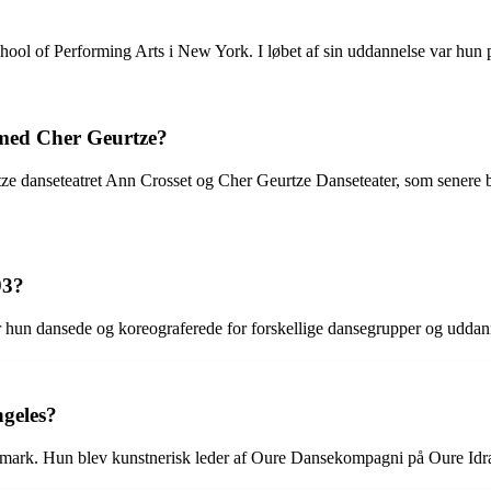
hool of Performing Arts i New York. I løbet af sin uddannelse var hun
med Cher Geurtze?
 danseteatret Ann Crosset og Cher Geurtze Danseteater, som senere bl
93?
 hun dansede og koreograferede for forskellige dansegrupper og uddanne
ngeles?
Danmark. Hun blev kunstnerisk leder af Oure Dansekompagni på Oure Id