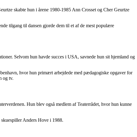
Geurtze skabte hun i årene 1980-1985 Ann Crosset og Cher Geurtze
de tilgang til dansen gjorde dem til et af de mest populære
itutioner. Selvom hun havde succes i USA, savnede hun sit hjemland og
 København, hvor hun primært arbejdede med pædagogiske opgaver for
 og tv.
 teaterverdenen. Hun blev også medlem af Teaterrådet, hvor hun kunne
d skuespiller Anders Hove i 1988.