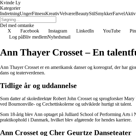
Kvinde Ly
Kategorier
Indretning
Unger
Fitness
Kreativ
Velvære
Beauty
Stil
Smykker
Farvel
Aktivi
Del med omtanke
X
Facebook
Instagram
LinkedIn
YouTube
Pin
Log på
Bliv medlem
Nyhedsmail
Ann Thayer Crosset – En talentf
Ann Thayer Crosset er en amerikansk danser og koreograf, der har gjo
dans og teaterverdenen.
Tidlige år og uddannelse
Som datter af skoledirektør Robert John Crosset og sprogforsker Mary 
ved Bournonville- og Cechettiskolerne og udviklede hurtigt sit talent.
Som 18-årig blev Ann optaget på Julliard School of Performing Arts i 
praktikophold i Danmark, hvilket blev afgørende for hendes karriere.
Ann Crosset og Cher Geurtze Danseteater