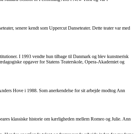
eater, senere kendt som Uppercut Danseteater. Dette teater var med
tutioner. I 1993 vendte hun tilbage til Danmark og blev kunstnerisk
pædagogiske opgaver for Statens Teaterskole, Opera-Akademiet og
n Anders Hove i 1988. Som anerkendelse for sit arbejde modtog Ann
speares klassiske historie om kærligheden mellem Romeo og Julie. Ann