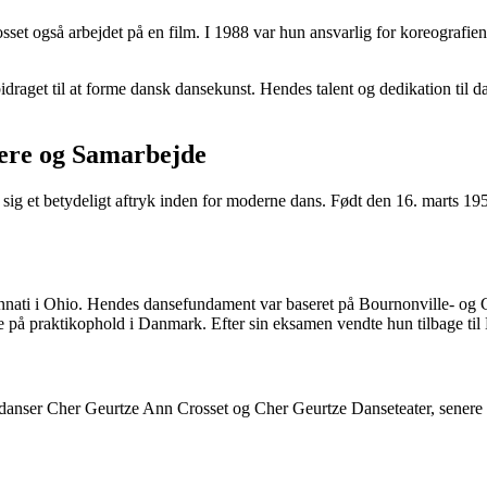
et også arbejdet på en film. I 1988 var hun ansvarlig for koreografien
raget til at forme dansk dansekunst. Hendes talent og dedikation til da
ere og Samarbejde
sig et betydeligt aftryk inden for moderne dans. Født den 16. marts 195
nati i Ohio. Hendes dansefundament var baseret på Bournonville- og Ce
 på praktikophold i Danmark. Efter sin eksamen vendte hun tilbage til D
nser Cher Geurtze Ann Crosset og Cher Geurtze Danseteater, senere ke