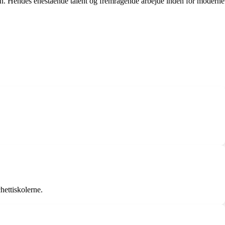
en. Hendes enestående talent og fremragende arbejde inden for moderne
hettiskolerne.