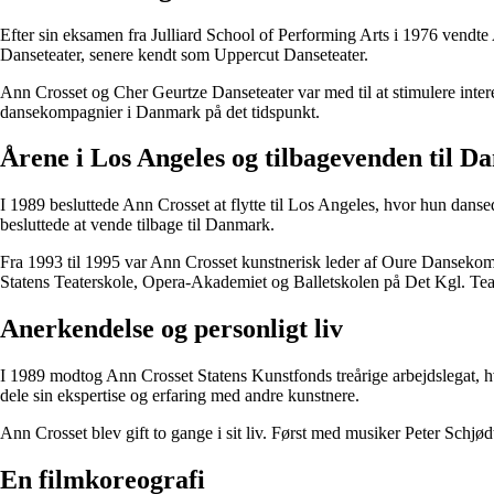
Efter sin eksamen fra Julliard School of Performing Arts i 1976 ven
Danseteater, senere kendt som Uppercut Danseteater.
Ann Crosset og Cher Geurtze Danseteater var med til at stimulere inter
dansekompagnier i Danmark på det tidspunkt.
Årene i Los Angeles og tilbagevenden til 
I 1989 besluttede Ann Crosset at flytte til Los Angeles, hvor hun dan
besluttede at vende tilbage til Danmark.
Fra 1993 til 1995 var Ann Crosset kunstnerisk leder af Oure Danseko
Statens Teaterskole, Opera-Akademiet og Balletskolen på Det Kgl. Teate
Anerkendelse og personligt liv
I 1989 modtog Ann Crosset Statens Kunstfonds treårige arbejdslegat, h
dele sin ekspertise og erfaring med andre kunstnere.
Ann Crosset blev gift to gange i sit liv. Først med musiker Peter Schjø
En filmkoreografi