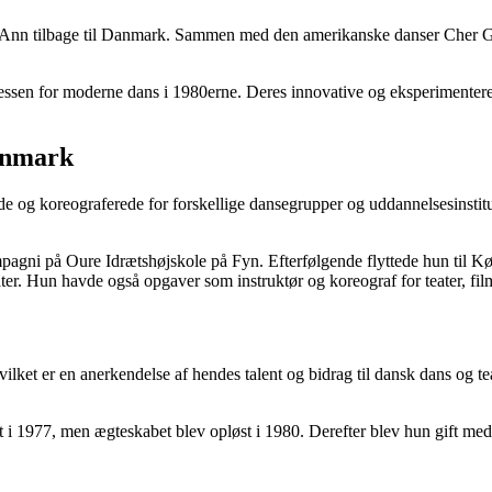
dte Ann tilbage til Danmark. Sammen med den amerikanske danser Cher 
essen for moderne dans i 1980erne. Deres innovative og eksperimenteren
Danmark
sede og koreograferede for forskellige dansegrupper og uddannelsesinst
mpagni på Oure Idrætshøjskole på Fyn. Efterfølgende flyttede hun til
r. Hun havde også opgaver som instruktør og koreograf for teater, film
vilket er en anerkendelse af hendes talent og bidrag til dansk dans og
dt i 1977, men ægteskabet blev opløst i 1980. Derefter blev hun gift me