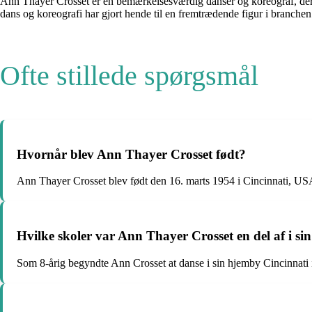
Ann Thayer Crosset er en bemærkelsesværdig danser og koreograf, der 
dans og koreografi har gjort hende til en fremtrædende figur i branchen
Ofte stillede spørgsmål
Hvornår blev Ann Thayer Crosset født?
Ann Thayer Crosset blev født den 16. marts 1954 i Cincinnati, US
Hvilke skoler var Ann Thayer Crosset en del af i s
Som 8-årig begyndte Ann Crosset at danse i sin hjemby Cincinnati 