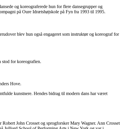
e dansede og koreograferede hun for flere dansegrupper og
kompagni på Oure Idrætshøjskole på Fyn fra 1993 til 1995.
rudover blev hun også engageret som instruktør og koreograf for
 stod for koreografien.
Anders Hove.
ntfulde kunstnere. Hendes bidrag til modern dans har været
ktør Robert John Crosset og sprogforsker Mary Wagner. Ann Crosset
på Julliard School of Performing Arts i New York og var i