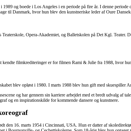
d i 1989 og boede i Los Angeles i en periode på fire år. I denne period
ilbage til Danmark, hvor hun blev den kunstneriske leder af Oure Danse
Teaterskole, Opera-Akademiet, og Balletskolen på Det Kgl. Teater. De
kendte filmkrediteringer er for filmen Rami & Julie fra 1988, hvor hun
kabet blev opløst i 1980. I marts 1988 blev hun gift med skuespiller 
escene og har gennem sin karriere arbejdet med et bredt udvalg af tale
ograf og en inspirationskilde for kommende dansere og kunstnere.
koreograf
født den 16. marts 1954 i Cincinnati, USA. Hun er datter af skoledire
nnet i Bournonville- og Cechettiskolerne. Som 18-årig blev hun optaget 