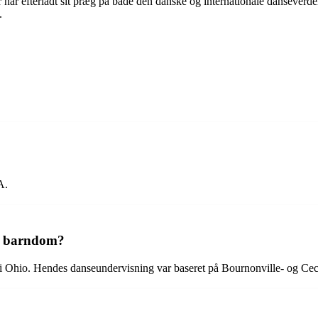
har efterladt sit præg på både den danske og internationale danseverd
.
A.
in barndom?
i Ohio. Hendes danseundervisning var baseret på Bournonville- og Cec