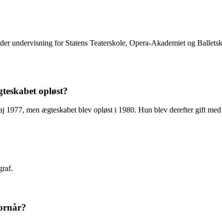
r undervisning for Statens Teaterskole, Opera-Akademiet og Balletskol
teskabet opløst?
aj 1977, men ægteskabet blev opløst i 1980. Hun blev derefter gift me
raf.
vornår?