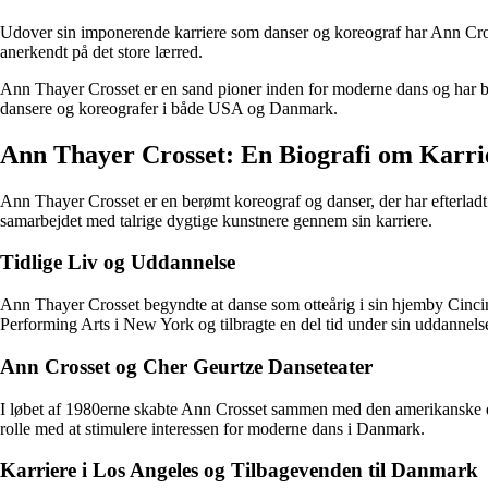
Udover sin imponerende karriere som danser og koreograf har Ann Cross
anerkendt på det store lærred.
Ann Thayer Crosset er en sand pioner inden for moderne dans og har bid
dansere og koreografer i både USA og Danmark.
Ann Thayer Crosset: En Biografi om Karri
Ann Thayer Crosset er en berømt koreograf og danser, der har efterladt 
samarbejdet med talrige dygtige kunstnere gennem sin karriere.
Tidlige Liv og Uddannelse
Ann Thayer Crosset begyndte at danse som otteårig i sin hjemby Cincin
Performing Arts i New York og tilbragte en del tid under sin uddannelse
Ann Crosset og Cher Geurtze Danseteater
I løbet af 1980erne skabte Ann Crosset sammen med den amerikanske da
rolle med at stimulere interessen for moderne dans i Danmark.
Karriere i Los Angeles og Tilbagevenden til Danmark