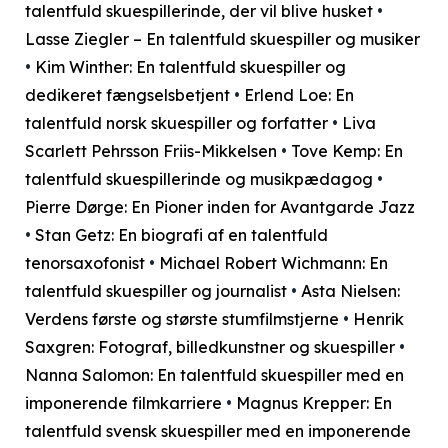
talentfuld skuespillerinde, der vil blive husket
•
Lasse Ziegler – En talentfuld skuespiller og musiker
•
Kim Winther: En talentfuld skuespiller og
dedikeret fængselsbetjent
•
Erlend Loe: En
talentfuld norsk skuespiller og forfatter
•
Liva
Scarlett Pehrsson Friis-Mikkelsen
•
Tove Kemp: En
talentfuld skuespillerinde og musikpædagog
•
Pierre Dørge: En Pioner inden for Avantgarde Jazz
•
Stan Getz: En biografi af en talentfuld
tenorsaxofonist
•
Michael Robert Wichmann: En
talentfuld skuespiller og journalist
•
Asta Nielsen:
Verdens første og største stumfilmstjerne
•
Henrik
Saxgren: Fotograf, billedkunstner og skuespiller
•
Nanna Salomon: En talentfuld skuespiller med en
imponerende filmkarriere
•
Magnus Krepper: En
talentfuld svensk skuespiller med en imponerende