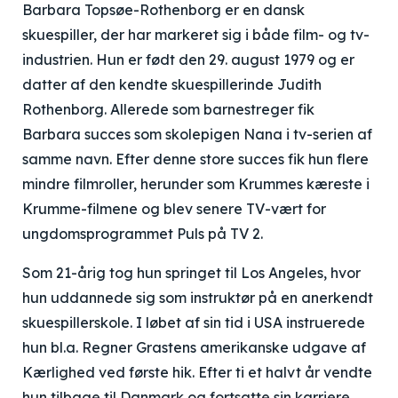
Barbara Topsøe-Rothenborg er en dansk
skuespiller, der har markeret sig i både film- og tv-
industrien. Hun er født den 29. august 1979 og er
datter af den kendte skuespillerinde Judith
Rothenborg. Allerede som barnestreger fik
Barbara succes som skolepigen Nana i tv-serien af
samme navn. Efter denne store succes fik hun flere
mindre filmroller, herunder som Krummes kæreste i
Krumme-filmene og blev senere TV-vært for
ungdomsprogrammet Puls på TV 2.
Som 21-årig tog hun springet til Los Angeles, hvor
hun uddannede sig som instruktør på en anerkendt
skuespillerskole. I løbet af sin tid i USA instruerede
hun bl.a. Regner Grastens amerikanske udgave af
Kærlighed ved første hik. Efter ti et halvt år vendte
hun tilbage til Danmark og fortsatte sin karriere