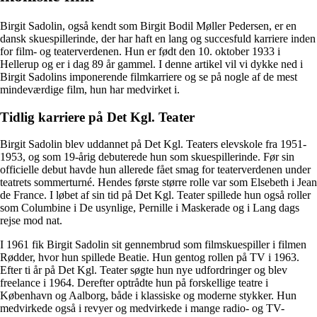
Birgit Sadolin, også kendt som Birgit Bodil Møller Pedersen, er en
dansk skuespillerinde, der har haft en lang og succesfuld karriere inden
for film- og teaterverdenen. Hun er født den 10. oktober 1933 i
Hellerup og er i dag 89 år gammel. I denne artikel vil vi dykke ned i
Birgit Sadolins imponerende filmkarriere og se på nogle af de mest
mindeværdige film, hun har medvirket i.
Tidlig karriere på Det Kgl. Teater
Birgit Sadolin blev uddannet på Det Kgl. Teaters elevskole fra 1951-
1953, og som 19-årig debuterede hun som skuespillerinde. Før sin
officielle debut havde hun allerede fået smag for teaterverdenen under
teatrets sommerturné. Hendes første større rolle var som Elsebeth i Jean
de France. I løbet af sin tid på Det Kgl. Teater spillede hun også roller
som Columbine i De usynlige, Pernille i Maskerade og i Lang dags
rejse mod nat.
I 1961 fik Birgit Sadolin sit gennembrud som filmskuespiller i filmen
Rødder, hvor hun spillede Beatie. Hun gentog rollen på TV i 1963.
Efter ti år på Det Kgl. Teater søgte hun nye udfordringer og blev
freelance i 1964. Derefter optrådte hun på forskellige teatre i
København og Aalborg, både i klassiske og moderne stykker. Hun
medvirkede også i revyer og medvirkede i mange radio- og TV-