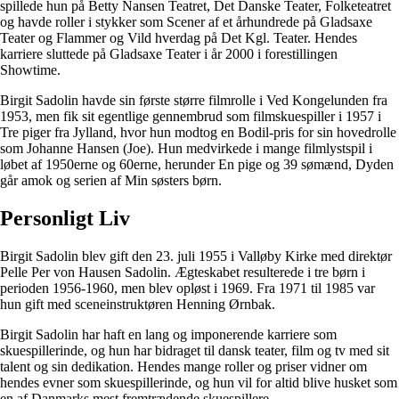
spillede hun på Betty Nansen Teatret, Det Danske Teater, Folketeatret
og havde roller i stykker som Scener af et århundrede på Gladsaxe
Teater og Flammer og Vild hverdag på Det Kgl. Teater. Hendes
karriere sluttede på Gladsaxe Teater i år 2000 i forestillingen
Showtime.
Birgit Sadolin havde sin første større filmrolle i Ved Kongelunden fra
1953, men fik sit egentlige gennembrud som filmskuespiller i 1957 i
Tre piger fra Jylland, hvor hun modtog en Bodil-pris for sin hovedrolle
som Johanne Hansen (Joe). Hun medvirkede i mange filmlystspil i
løbet af 1950erne og 60erne, herunder En pige og 39 sømænd, Dyden
går amok og serien af Min søsters børn.
Personligt Liv
Birgit Sadolin blev gift den 23. juli 1955 i Valløby Kirke med direktør
Pelle Per von Hausen Sadolin. Ægteskabet resulterede i tre børn i
perioden 1956-1960, men blev opløst i 1969. Fra 1971 til 1985 var
hun gift med sceneinstruktøren Henning Ørnbak.
Birgit Sadolin har haft en lang og imponerende karriere som
skuespillerinde, og hun har bidraget til dansk teater, film og tv med sit
talent og sin dedikation. Hendes mange roller og priser vidner om
hendes evner som skuespillerinde, og hun vil for altid blive husket som
en af Danmarks mest fremtrædende skuespillere.