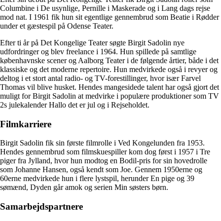
Columbine i De usynlige, Pernille i Maskerade og i Lang dags rejse
mod nat. I 1961 fik hun sit egentlige gennembrud som Beatie i Rødder
under et gæstespil på Odense Teater.
Efter ti år på Det Kongelige Teater søgte Birgit Sadolin nye
udfordringer og blev freelance i 1964. Hun spillede på samtlige
københavnske scener og Aalborg Teater i de følgende årtier, både i det
klassiske og det moderne repertoire. Hun medvirkede også i revyer og
deltog i et stort antal radio- og TV-forestillinger, hvor især Farvel
Thomas vil blive husket. Hendes mangesidede talent har også gjort det
muligt for Birgit Sadolin at medvirke i populære produktioner som TV
2s julekalender Hallo det er jul og i Rejseholdet.
Filmkarriere
Birgit Sadolin fik sin første filmrolle i Ved Kongelunden fra 1953.
Hendes gennembrud som filmskuespiller kom dog først i 1957 i Tre
piger fra Jylland, hvor hun modtog en Bodil-pris for sin hovedrolle
som Johanne Hansen, også kendt som Joe. Gennem 1950erne og
60erne medvirkede hun i flere lystspil, herunder En pige og 39
sømænd, Dyden går amok og serien Min søsters børn.
Samarbejdspartnere