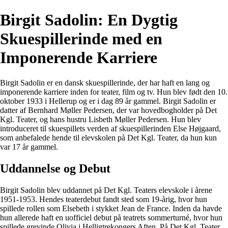
Birgit Sadolin: En Dygtig
Skuespillerinde med en
Imponerende Karriere
Birgit Sadolin er en dansk skuespillerinde, der har haft en lang og
imponerende karriere inden for teater, film og tv. Hun blev født den 10.
oktober 1933 i Hellerup og er i dag 89 år gammel. Birgit Sadolin er
datter af Bernhard Møller Pedersen, der var hovedbogholder på Det
Kgl. Teater, og hans hustru Lisbeth Møller Pedersen. Hun blev
introduceret til skuespillets verden af skuespillerinden Else Højgaard,
som anbefalede hende til elevskolen på Det Kgl. Teater, da hun kun
var 17 år gammel.
Uddannelse og Debut
Birgit Sadolin blev uddannet på Det Kgl. Teaters elevskole i årene
1951-1953. Hendes teaterdebut fandt sted som 19-årig, hvor hun
spillede rollen som Elsebeth i stykket Jean de France. Inden da havde
hun allerede haft en uofficiel debut på teatrets sommerturné, hvor hun
spillede grevinde Olivia i Helligtrekongers Aften. På Det Kgl. Teater