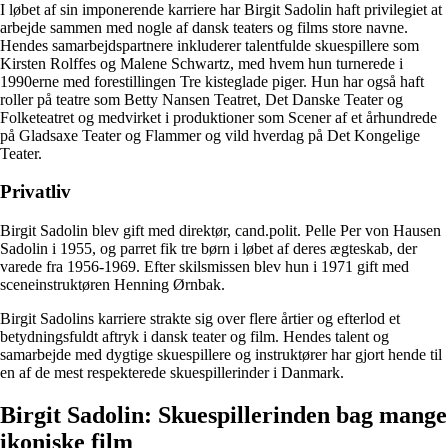
I løbet af sin imponerende karriere har Birgit Sadolin haft privilegiet at
arbejde sammen med nogle af dansk teaters og films store navne.
Hendes samarbejdspartnere inkluderer talentfulde skuespillere som
Kirsten Rolffes og Malene Schwartz, med hvem hun turnerede i
1990erne med forestillingen Tre kisteglade piger. Hun har også haft
roller på teatre som Betty Nansen Teatret, Det Danske Teater og
Folketeatret og medvirket i produktioner som Scener af et århundrede
på Gladsaxe Teater og Flammer og vild hverdag på Det Kongelige
Teater.
Privatliv
Birgit Sadolin blev gift med direktør, cand.polit. Pelle Per von Hausen
Sadolin i 1955, og parret fik tre børn i løbet af deres ægteskab, der
varede fra 1956-1969. Efter skilsmissen blev hun i 1971 gift med
sceneinstruktøren Henning Ørnbak.
Birgit Sadolins karriere strakte sig over flere årtier og efterlod et
betydningsfuldt aftryk i dansk teater og film. Hendes talent og
samarbejde med dygtige skuespillere og instruktører har gjort hende til
en af de mest respekterede skuespillerinder i Danmark.
Birgit Sadolin: Skuespillerinden bag mange
ikoniske film