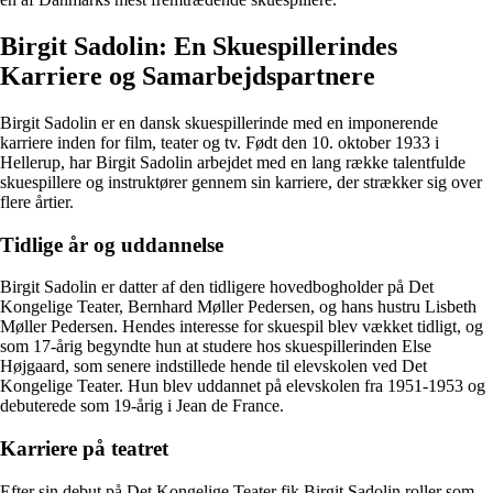
Birgit Sadolin: En Skuespillerindes
Karriere og Samarbejdspartnere
Birgit Sadolin er en dansk skuespillerinde med en imponerende
karriere inden for film, teater og tv. Født den 10. oktober 1933 i
Hellerup, har Birgit Sadolin arbejdet med en lang række talentfulde
skuespillere og instruktører gennem sin karriere, der strækker sig over
flere årtier.
Tidlige år og uddannelse
Birgit Sadolin er datter af den tidligere hovedbogholder på Det
Kongelige Teater, Bernhard Møller Pedersen, og hans hustru Lisbeth
Møller Pedersen. Hendes interesse for skuespil blev vækket tidligt, og
som 17-årig begyndte hun at studere hos skuespillerinden Else
Højgaard, som senere indstillede hende til elevskolen ved Det
Kongelige Teater. Hun blev uddannet på elevskolen fra 1951-1953 og
debuterede som 19-årig i Jean de France.
Karriere på teatret
Efter sin debut på Det Kongelige Teater fik Birgit Sadolin roller som