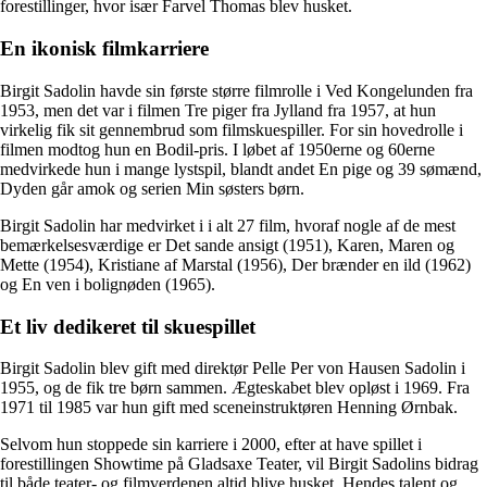
forestillinger, hvor især Farvel Thomas blev husket.
En ikonisk filmkarriere
Birgit Sadolin havde sin første større filmrolle i Ved Kongelunden fra
1953, men det var i filmen Tre piger fra Jylland fra 1957, at hun
virkelig fik sit gennembrud som filmskuespiller. For sin hovedrolle i
filmen modtog hun en Bodil-pris. I løbet af 1950erne og 60erne
medvirkede hun i mange lystspil, blandt andet En pige og 39 sømænd,
Dyden går amok og serien Min søsters børn.
Birgit Sadolin har medvirket i i alt 27 film, hvoraf nogle af de mest
bemærkelsesværdige er Det sande ansigt (1951), Karen, Maren og
Mette (1954), Kristiane af Marstal (1956), Der brænder en ild (1962)
og En ven i bolignøden (1965).
Et liv dedikeret til skuespillet
Birgit Sadolin blev gift med direktør Pelle Per von Hausen Sadolin i
1955, og de fik tre børn sammen. Ægteskabet blev opløst i 1969. Fra
1971 til 1985 var hun gift med sceneinstruktøren Henning Ørnbak.
Selvom hun stoppede sin karriere i 2000, efter at have spillet i
forestillingen Showtime på Gladsaxe Teater, vil Birgit Sadolins bidrag
til både teater- og filmverdenen altid blive husket. Hendes talent og