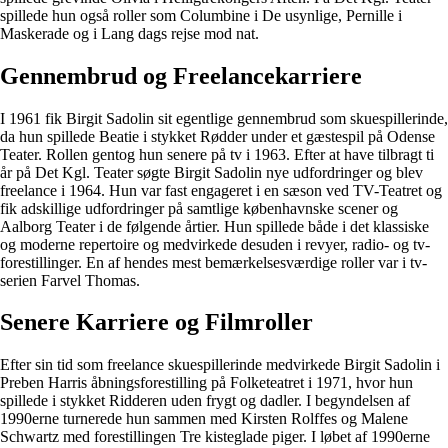
spillede hun også roller som Columbine i De usynlige, Pernille i
Maskerade og i Lang dags rejse mod nat.
Gennembrud og Freelancekarriere
I 1961 fik Birgit Sadolin sit egentlige gennembrud som skuespillerinde,
da hun spillede Beatie i stykket Rødder under et gæstespil på Odense
Teater. Rollen gentog hun senere på tv i 1963. Efter at have tilbragt ti
år på Det Kgl. Teater søgte Birgit Sadolin nye udfordringer og blev
freelance i 1964. Hun var fast engageret i en sæson ved TV-Teatret og
fik adskillige udfordringer på samtlige københavnske scener og
Aalborg Teater i de følgende årtier. Hun spillede både i det klassiske
og moderne repertoire og medvirkede desuden i revyer, radio- og tv-
forestillinger. En af hendes mest bemærkelsesværdige roller var i tv-
serien Farvel Thomas.
Senere Karriere og Filmroller
Efter sin tid som freelance skuespillerinde medvirkede Birgit Sadolin i
Preben Harris åbningsforestilling på Folketeatret i 1971, hvor hun
spillede i stykket Ridderen uden frygt og dadler. I begyndelsen af
1990erne turnerede hun sammen med Kirsten Rolffes og Malene
Schwartz med forestillingen Tre kisteglade piger. I løbet af 1990erne