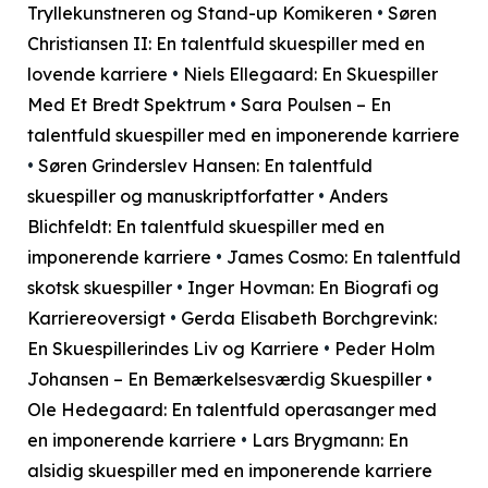
Tryllekunstneren og Stand-up Komikeren
•
Søren
Christiansen II: En talentfuld skuespiller med en
lovende karriere
•
Niels Ellegaard: En Skuespiller
Med Et Bredt Spektrum
•
Sara Poulsen – En
talentfuld skuespiller med en imponerende karriere
•
Søren Grinderslev Hansen: En talentfuld
skuespiller og manuskriptforfatter
•
Anders
Blichfeldt: En talentfuld skuespiller med en
imponerende karriere
•
James Cosmo: En talentfuld
skotsk skuespiller
•
Inger Hovman: En Biografi og
Karriereoversigt
•
Gerda Elisabeth Borchgrevink:
En Skuespillerindes Liv og Karriere
•
Peder Holm
Johansen – En Bemærkelsesværdig Skuespiller
•
Ole Hedegaard: En talentfuld operasanger med
en imponerende karriere
•
Lars Brygmann: En
alsidig skuespiller med en imponerende karriere