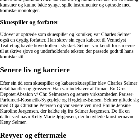
kunstner og kunne både synge, spille instrumenter og optræde med
komiske monologer.
Skuespiller og forfatter
Udover at optræde som skuespiller og komiker, var Charles Selmer
også en dygtig forfatter. Han skrev sin egen kabaret til Vennelyst
Teatret og havde hovedrollen i stykket. Selmer var kendt for sin evne
til at skrive sjove og underholdende tekster, der passede godt til hans
komiske stil.
Senere liv og karriere
Efter sin tid som skuespiller og kabaretskuespiller blev Charles Selmer
detailhandler og grosserer. Han var indehaver af firmaet En Gros
Depotet Absalon v/ Chr. Selmersen og senere virksomheden Pariser-
Parfumeri-Kosmetik-Sygepleje og Hygiejne-Børsen. Selmer giftede sig
med Olga Christine Petersen og var senere ven med Emilie Jensine
Karoline Jørgensen, der kaldte sig fru Selmer Jørgensen. De fik en
datter ved navn Ketty Marie Jørgensen, der benyttede kunstnernavnet
Ketty Selmer.
Revyer og eftermæle