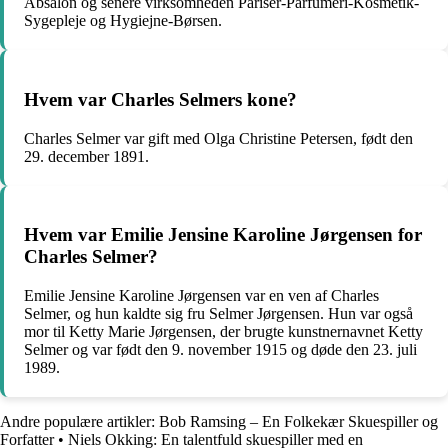
Absalon og senere virksomheden Pariser-Parfumeri-Kosmetik-
Sygepleje og Hygiejne-Børsen.
Hvem var Charles Selmers kone?
Charles Selmer var gift med Olga Christine Petersen, født den
29. december 1891.
Hvem var Emilie Jensine Karoline Jørgensen for
Charles Selmer?
Emilie Jensine Karoline Jørgensen var en ven af Charles
Selmer, og hun kaldte sig fru Selmer Jørgensen. Hun var også
mor til Ketty Marie Jørgensen, der brugte kunstnernavnet Ketty
Selmer og var født den 9. november 1915 og døde den 23. juli
1989.
Andre populære artikler:
Bob Ramsing – En Folkekær Skuespiller og
Forfatter
•
Niels Okking: En talentfuld skuespiller med en