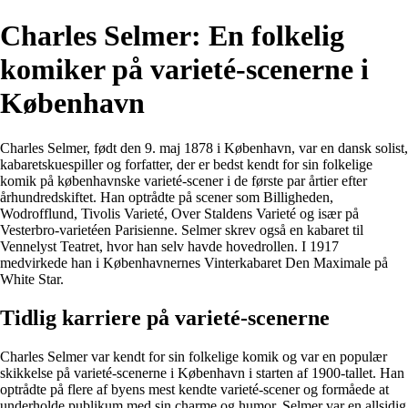
Charles Selmer: En folkelig
komiker på varieté-scenerne i
København
Charles Selmer, født den 9. maj 1878 i København, var en dansk solist,
kabaretskuespiller og forfatter, der er bedst kendt for sin folkelige
komik på københavnske varieté-scener i de første par årtier efter
århundredskiftet. Han optrådte på scener som Billigheden,
Wodrofflund, Tivolis Varieté, Over Staldens Varieté og især på
Vesterbro-varietéen Parisienne. Selmer skrev også en kabaret til
Vennelyst Teatret, hvor han selv havde hovedrollen. I 1917
medvirkede han i Københavnernes Vinterkabaret Den Maximale på
White Star.
Tidlig karriere på varieté-scenerne
Charles Selmer var kendt for sin folkelige komik og var en populær
skikkelse på varieté-scenerne i København i starten af 1900-tallet. Han
optrådte på flere af byens mest kendte varieté-scener og formåede at
underholde publikum med sin charme og humor. Selmer var en allsidig