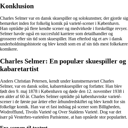
Konklusion
Charles Selmer var en dansk skuespiller og solokunstner, der gjorde sig
bemærket inden for folkelig komik på varieté-scener i København.
Han optrådte på flere kendte scener og medvirkede i forskellige revyer.
Selmer havde også en succesfuld karriere som detailhandler og
grosserer efter sin tid som skuespiller. Han efterlod sig et arv i dansk
underholdningshistorie og blev kendt som en af sin tids mest folkekære
komikere.
Charles Selmer: En populær skuespiller og
kabaretartist
Anders Christian Petersen, kendt under kunstnernavnet Charles
Selmer, var en dansk solist, kabaretskuespiller og forfatter. Han blev
født den 9. maj 1878 i København og døde den 12. november 1938 i
en alder af 60 år. Charles Selmer optrådte på københavnske varieté-
scener i de første par årtier efter århundredskiftet og blev kendt for sin
folkelige komik. Han var et fast indslag på scener som Billigheden,
Wodrofflund, Tivolis Varieté og Over Staldens Varieté. Dog var det
især på Vesterbro-varietéen Parisienne, at han opnåede stor popularitet.
Fra scenen til teatret