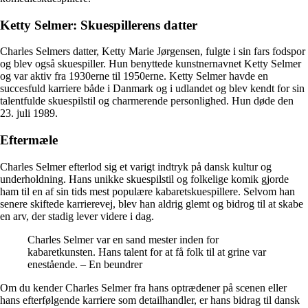
Ketty Selmer: Skuespillerens datter
Charles Selmers datter, Ketty Marie Jørgensen, fulgte i sin fars fodspor
og blev også skuespiller. Hun benyttede kunstnernavnet Ketty Selmer
og var aktiv fra 1930erne til 1950erne. Ketty Selmer havde en
succesfuld karriere både i Danmark og i udlandet og blev kendt for sin
talentfulde skuespilstil og charmerende personlighed. Hun døde den
23. juli 1989.
Eftermæle
Charles Selmer efterlod sig et varigt indtryk på dansk kultur og
underholdning. Hans unikke skuespilstil og folkelige komik gjorde
ham til en af sin tids mest populære kabaretskuespillere. Selvom han
senere skiftede karrierevej, blev han aldrig glemt og bidrog til at skabe
en arv, der stadig lever videre i dag.
Charles Selmer var en sand mester inden for
kabaretkunsten. Hans talent for at få folk til at grine var
enestående. – En beundrer
Om du kender Charles Selmer fra hans optrædener på scenen eller
hans efterfølgende karriere som detailhandler, er hans bidrag til dansk