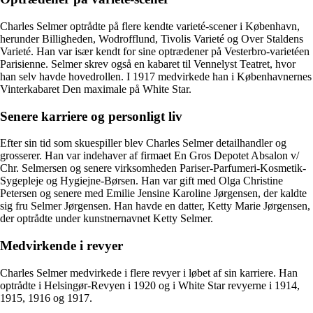
Charles Selmer optrådte på flere kendte varieté-scener i København,
herunder Billigheden, Wodrofflund, Tivolis Varieté og Over Staldens
Varieté. Han var især kendt for sine optrædener på Vesterbro-varietéen
Parisienne. Selmer skrev også en kabaret til Vennelyst Teatret, hvor
han selv havde hovedrollen. I 1917 medvirkede han i Københavnernes
Vinterkabaret Den maximale på White Star.
Senere karriere og personligt liv
Efter sin tid som skuespiller blev Charles Selmer detailhandler og
grosserer. Han var indehaver af firmaet En Gros Depotet Absalon v/
Chr. Selmersen og senere virksomheden Pariser-Parfumeri-Kosmetik-
Sygepleje og Hygiejne-Børsen. Han var gift med Olga Christine
Petersen og senere med Emilie Jensine Karoline Jørgensen, der kaldte
sig fru Selmer Jørgensen. Han havde en datter, Ketty Marie Jørgensen,
der optrådte under kunstnernavnet Ketty Selmer.
Medvirkende i revyer
Charles Selmer medvirkede i flere revyer i løbet af sin karriere. Han
optrådte i Helsingør-Revyen i 1920 og i White Star revyerne i 1914,
1915, 1916 og 1917.