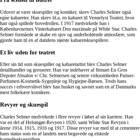
Udover at være skuespiller og komiker, skrev Charles Selmer også
egne kabareter. Han skrev bl.a. en kabaret til Vennelyst Teatret, hvor
han også spillede hovedrollen. I 1917 medvirkede han i
Københavnernes Vinterkabaret Den maximale på White Star. Charles
Selmer formåede at skabe en sjov og underholdende atmosfære, som
gjorde ham til en af datidens største kabaretskuespillere.
Et liv uden for teatret
Efter sin tid som skuespiller og kabaretartist blev Charles Selmer
detailhandler og grosserer. Han var indehaver af firmaet En Gros
Depotet Absalon v/ Chr. Selmersen og senere virksomheden Pariser-
Parfumeri-Kosmetik-Sygepleje og Hygiejne-Børsen. Trods hans
succes i erhvervslivet blev han husket og savnet som en af Danmarks
mest folkekære komikere.
Revyer og skuespil
Charles Selmer medvirkede i flere revyer i løbet af sin karriere. Han
var en del af Helsingør-Revyen i 1920, samt White Star Revyen i
årene 1914, 1915, 1916 og 1917. Disse revyer var med til at cementere
hans status som en af landets mest begavede og elskede
komedieskuespillere.