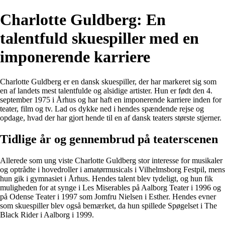
Charlotte Guldberg: En
talentfuld skuespiller med en
imponerende karriere
Charlotte Guldberg er en dansk skuespiller, der har markeret sig som
en af landets mest talentfulde og alsidige artister. Hun er født den 4.
september 1975 i Århus og har haft en imponerende karriere inden for
teater, film og tv. Lad os dykke ned i hendes spændende rejse og
opdage, hvad der har gjort hende til en af dansk teaters største stjerner.
Tidlige år og gennembrud på teaterscenen
Allerede som ung viste Charlotte Guldberg stor interesse for musikaler
og optrådte i hovedroller i amatørmusicals i Vilhelmsborg Festpil, mens
hun gik i gymnasiet i Århus. Hendes talent blev tydeligt, og hun fik
muligheden for at synge i Les Miserables på Aalborg Teater i 1996 og
på Odense Teater i 1997 som Jomfru Nielsen i Esther. Hendes evner
som skuespiller blev også bemærket, da hun spillede Spøgelset i The
Black Rider i Aalborg i 1999.