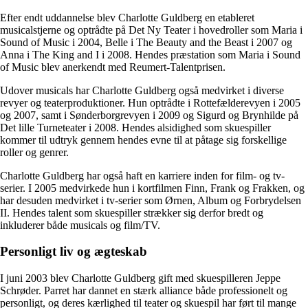
Efter endt uddannelse blev Charlotte Guldberg en etableret
musicalstjerne og optrådte på Det Ny Teater i hovedroller som Maria i
Sound of Music i 2004, Belle i The Beauty and the Beast i 2007 og
Anna i The King and I i 2008. Hendes præstation som Maria i Sound
of Music blev anerkendt med Reumert-Talentprisen.
Udover musicals har Charlotte Guldberg også medvirket i diverse
revyer og teaterproduktioner. Hun optrådte i Rottefælderevyen i 2005
og 2007, samt i Sønderborgrevyen i 2009 og Sigurd og Brynhilde på
Det lille Turneteater i 2008. Hendes alsidighed som skuespiller
kommer til udtryk gennem hendes evne til at påtage sig forskellige
roller og genrer.
Charlotte Guldberg har også haft en karriere inden for film- og tv-
serier. I 2005 medvirkede hun i kortfilmen Finn, Frank og Frakken, og
har desuden medvirket i tv-serier som Ørnen, Album og Forbrydelsen
II. Hendes talent som skuespiller strækker sig derfor bredt og
inkluderer både musicals og film/TV.
Personligt liv og ægteskab
I juni 2003 blev Charlotte Guldberg gift med skuespilleren Jeppe
Schrøder. Parret har dannet en stærk alliance både professionelt og
personligt, og deres kærlighed til teater og skuespil har ført til mange