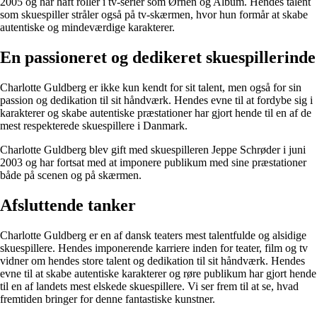
2005 og har haft roller i tv-serier som Ørnen og Album. Hendes talent
som skuespiller stråler også på tv-skærmen, hvor hun formår at skabe
autentiske og mindeværdige karakterer.
En passioneret og dedikeret skuespillerinde
Charlotte Guldberg er ikke kun kendt for sit talent, men også for sin
passion og dedikation til sit håndværk. Hendes evne til at fordybe sig i
karakterer og skabe autentiske præstationer har gjort hende til en af de
mest respekterede skuespillere i Danmark.
Charlotte Guldberg blev gift med skuespilleren Jeppe Schrøder i juni
2003 og har fortsat med at imponere publikum med sine præstationer
både på scenen og på skærmen.
Afsluttende tanker
Charlotte Guldberg er en af dansk teaters mest talentfulde og alsidige
skuespillere. Hendes imponerende karriere inden for teater, film og tv
vidner om hendes store talent og dedikation til sit håndværk. Hendes
evne til at skabe autentiske karakterer og røre publikum har gjort hende
til en af landets mest elskede skuespillere. Vi ser frem til at se, hvad
fremtiden bringer for denne fantastiske kunstner.