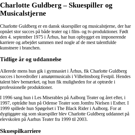
Charlotte Guldberg – Skuespiller og
Musicalstjerne
Charlotte Guldberg er en dansk skuespiller og musicalstjerne, der har
opnået stor succes på både teater og i film- og tv-produktioner. Født
den 4. september 1975 i Århus, har hun opbygget en imponerende
karriere og arbejdet sammen med nogle af de mest talentfulde
kunstnere i branchen.
Tidlige år og uddannelse
Allerede mens hun gik i gymnasiet i Århus, fik Charlotte Guldberg
succes i hovedroller i amatørmusicals i Vilhelmsborg Festpil. Hendes
talent blev bemærket, og hun fik muligheden for at optræde i
professionelle produktioner.
I 1996 sang hun i Les Miserables på Aalborg Teater og året efter, i
1997, optrådte hun på Odense Teater som Jomfru Nielsen i Esther. I
1999 spillede hun Spøgelset i The Black Rider i Aalborg. For at
dygtiggøre sig som skuespiller blev Charlotte Guldberg uddannet på
elevskolen på Aarhus Teater fra 1999 til 2003.
Skuespilkarriere