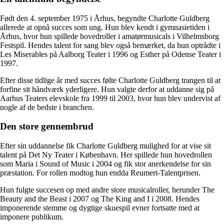
Født den 4. september 1975 i Århus, begyndte Charlotte Guldberg
allerede at opnå succes som ung. Hun blev kendt i gymnasietiden i
Århus, hvor hun spillede hovedroller i amatørmusicals i Vilhelmsborg
Festspil. Hendes talent for sang blev også bemærket, da hun optrådte i
Les Miserables på Aalborg Teater i 1996 og Esther på Odense Teater i
1997.
Efter disse tidlige år med succes følte Charlotte Guldberg trangen til at
forfine sit håndværk yderligere. Hun valgte derfor at uddanne sig på
Aarhus Teaters elevskole fra 1999 til 2003, hvor hun blev undervist af
nogle af de bedste i branchen.
Den store gennembrud
Efter sin uddannelse fik Charlotte Guldberg mulighed for at vise sit
talent på Det Ny Teater i København. Her spillede hun hovedrollen
som Maria i Sound of Music i 2004 og fik stor anerkendelse for sin
præstation. For rollen modtog hun endda Reumert-Talentprisen.
Hun fulgte succesen op med andre store musicalroller, herunder The
Beauty and the Beast i 2007 og The King and I i 2008. Hendes
imponerende stemme og dygtige skuespil evner fortsatte med at
imponere publikum.