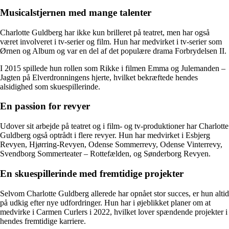
Musicalstjernen med mange talenter
Charlotte Guldberg har ikke kun brilleret på teatret, men har også
været involveret i tv-serier og film. Hun har medvirket i tv-serier som
Ørnen og Album og var en del af det populære drama Forbrydelsen II.
I 2015 spillede hun rollen som Rikke i filmen Emma og Julemanden –
Jagten på Elverdronningens hjerte, hvilket bekræftede hendes
alsidighed som skuespillerinde.
En passion for revyer
Udover sit arbejde på teatret og i film- og tv-produktioner har Charlotte
Guldberg også optrådt i flere revyer. Hun har medvirket i Esbjerg
Revyen, Hjørring-Revyen, Odense Sommerrevy, Odense Vinterrevy,
Svendborg Sommerteater – Rottefælden, og Sønderborg Revyen.
En skuespillerinde med fremtidige projekter
Selvom Charlotte Guldberg allerede har opnået stor succes, er hun altid
på udkig efter nye udfordringer. Hun har i øjeblikket planer om at
medvirke i Carmen Curlers i 2022, hvilket lover spændende projekter i
hendes fremtidige karriere.