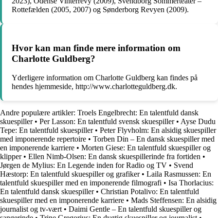
2023), Odense Vinterrevy (2009), Svendborg Sommerteater –
Rottefælden (2005, 2007) og Sønderborg Revyen (2009).
Hvor kan man finde mere information om
Charlotte Guldberg?
Yderligere information om Charlotte Guldberg kan findes på
hendes hjemmeside, http://www.charlotteguldberg.dk.
Andre populære artikler:
Troels Engelbrecht: En talentfuld dansk
skuespiller
•
Per Lasson: En talentfuld svensk skuespiller
•
Ayse Dudu
Tepe: En talentfuld skuespiller
•
Peter Flyvholm: En alsidig skuespiller
med imponerende repertoire
•
Torben Din – En dansk skuespiller med
en imponerende karriere
•
Morten Giese: En talentfuld skuespiller og
klipper
•
Ellen Nimb-Olsen: En dansk skuespillerinde fra fortiden
•
Jørgen de Mylius: En Legende inden for Radio og TV
•
Svend
Hæstorp: En talentfuld skuespiller og grafiker
•
Laila Rasmussen: En
talentfuld skuespiller med en imponerende filmografi
•
Isa Thorlacius:
En talentfuld dansk skuespiller
•
Christian Potalivo: En talentfuld
skuespiller med en imponerende karriere
•
Mads Steffensen: En alsidig
journalist og tv-vært
•
Daimi Gentle – En talentfuld skuespiller og
sangerinde
•
Trine Gregorius: En dygtig skuespiller og journalist
•