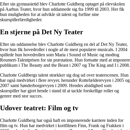
Efter sin gymnasietid blev Charlotte Guldberg optaget på elevskolen
på Aarhus Teater, hvor hun uddannede sig fra 1999 til 2003. Her fik
hun muligheden for at udvikle sit talent og forfine sine
skuespillerfærdigheder.
En stjerne på Det Ny Teater
Efter sin uddannelse blev Charlotte Guldberg en del af Det Ny Teater,
hvor hun fik hovedroller i nogle af de mest populære musicals. I 2004
spillede hun hovedrollen som Maria i Sound of Music og modtog
Reumert-Talentprisen for sin præstation. Hun fortsatte med at imponere
publikum i The Beauty and the Beast i 2007 og The King and I i 2008.
Charlotte Guldbergs talent strækker sig dog ud over teaterscenen. Hun
har også medvirket i flere revyer, herunder Rottefælderevyen i 2005 og
2007 samt Sønderborgrevyen i 2009. Hendes alsidighed som
skuespiller har gjort hende i stand til at tackle forskellige roller og
genrer med stor succes.
Udover teatret: Film og tv
Charlotte Guldberg har også haft en imponerende karriere inden for
film og tv. Hun har medvirket i kortfilmen Finn, Frank og Frakken i