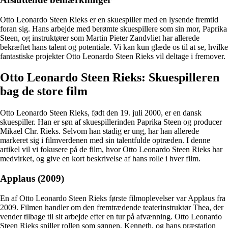
Otto Leonardo Steen Rieks er en skuespiller med en lysende fremtid
foran sig. Hans arbejde med berømte skuespillere som sin mor, Paprika
Steen, og instruktører som Martin Pieter Zandvliet har allerede
bekræftet hans talent og potentiale. Vi kan kun glæde os til at se, hvilke
fantastiske projekter Otto Leonardo Steen Rieks vil deltage i fremover.
Otto Leonardo Steen Rieks: Skuespilleren
bag de store film
Otto Leonardo Steen Rieks, født den 19. juli 2000, er en dansk
skuespiller. Han er søn af skuespillerinden Paprika Steen og producer
Mikael Chr. Rieks. Selvom han stadig er ung, har han allerede
markeret sig i filmverdenen med sin talentfulde optræden. I denne
artikel vil vi fokusere på de film, hvor Otto Leonardo Steen Rieks har
medvirket, og give en kort beskrivelse af hans rolle i hver film.
Applaus (2009)
En af Otto Leonardo Steen Rieks første filmoplevelser var Applaus fra
2009. Filmen handler om den fremtrædende teaterinstruktør Thea, der
vender tilbage til sit arbejde efter en tur på afvænning. Otto Leonardo
Steen Rieks spiller rollen som sønnen, Kenneth, og hans præstation