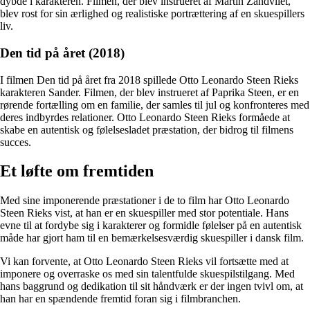
dybde i karakteren. Filmen, der blev instrueret af Martin Zandvliet,
blev rost for sin ærlighed og realistiske portrættering af en skuespillers
liv.
Den tid på året (2018)
I filmen Den tid på året fra 2018 spillede Otto Leonardo Steen Rieks
karakteren Sander. Filmen, der blev instrueret af Paprika Steen, er en
rørende fortælling om en familie, der samles til jul og konfronteres med
deres indbyrdes relationer. Otto Leonardo Steen Rieks formåede at
skabe en autentisk og følelsesladet præstation, der bidrog til filmens
succes.
Et løfte om fremtiden
Med sine imponerende præstationer i de to film har Otto Leonardo
Steen Rieks vist, at han er en skuespiller med stor potentiale. Hans
evne til at fordybe sig i karakterer og formidle følelser på en autentisk
måde har gjort ham til en bemærkelsesværdig skuespiller i dansk film.
Vi kan forvente, at Otto Leonardo Steen Rieks vil fortsætte med at
imponere og overraske os med sin talentfulde skuespilstilgang. Med
hans baggrund og dedikation til sit håndværk er der ingen tvivl om, at
han har en spændende fremtid foran sig i filmbranchen.