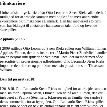
Filmkarriere
I løbet af sin unge karriere har Otto Leonardo Steen Rieks allerede haft
mulighed for at arbejde sammen med nogle af de mest anerkendte
skuespillere og filmskabere i Danmark. Han har medvirket i to film,
som har bidraget til at etablere ham som en talentfuld og lovende
skuespiller.
Applaus (2009)
I 2009 spillede Otto Leonardo Steen Rieks rollen som William i filmen
Applaus. Filmen, der blev instrueret af Martin Pieter Zandvliet, handler
om en berømt skuespillerinde ved navn Thea, der kæmper med både
personlige og professionelle udfordringer. Otto Leonardo Steen Rieks
imponerede kritikere og publikum med sin præstation som Theas søn
William.
Den tid på året (2018)
I 2018 fik Otto Leonardo Steen Rieks mulighed for at arbejde sammen
med sin mor, Paprika Steen, i filmen Den tid på året. Filmen, der var
instrueret af Paprika Steen selv, fokuserer på en familie, der samles i
deres sommerhus for at fejre julen. Otto Leonardo Steen Rieks spillede
rollen som Sander og beviste endnu engang sit talent som skuespiller.