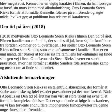
blev meget rost. Kenneth er en vigtig karakter i filmen, da han forsøger
at forstå sin mors kamp med alkoholmisbrug. Otto Leonardo Steen
Rieks formår at formidle Kenneths følelser på en rørende og ægte
måde, hvilket gør, at publikum kan relatere til karakteren.
Den tid på året (2018)
I 2018 medvirkede Otto Leonardo Steen Rieks i filmen Den tid på året.
Filmen handler om en familie, der samles til jul, hvor skjulte konflikter
fra fortiden kommer op til overfladen. Her spiller Otto Leonardo Steen
Rieks rollen som Sander, som er en af sønnerne i familien. Han er en
ung mand, der ønsker at forløse sig fra familiens forventninger og finde
sin egen vej i livet. Otto Leonardo Steen Rieks leverer en stærk
præstation, hvor han formår at skildre Sanders følelsesmæssige kamp
og ønsket om at finde sin identitet.
Afsluttende bemærkninger
Otto Leonardo Steen Rieks er en talentfuld skuespiller, der formår at
skabe autentiske og følelsesladet præstationer på det store lærred. Både
i Applaus og Den tid på året har han vist sit store talent og evne til at
formidle komplekse følelser. Det er spændende at følge hans karriere,
og vi kan forvente endnu flere imponerende filmoplevelser fra denne
unge skuespiller i fremtiden.