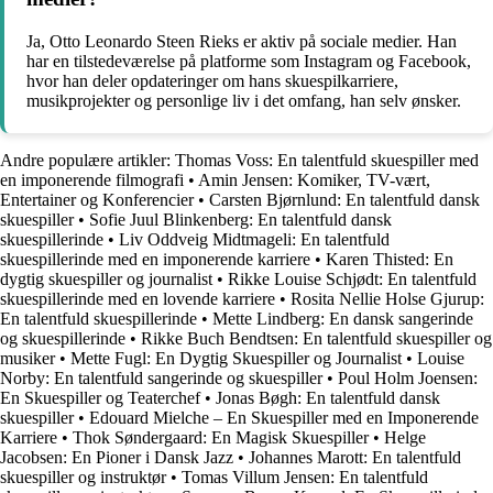
Ja, Otto Leonardo Steen Rieks er aktiv på sociale medier. Han
har en tilstedeværelse på platforme som Instagram og Facebook,
hvor han deler opdateringer om hans skuespilkarriere,
musikprojekter og personlige liv i det omfang, han selv ønsker.
Andre populære artikler:
Thomas Voss: En talentfuld skuespiller med
en imponerende filmografi
•
Amin Jensen: Komiker, TV-vært,
Entertainer og Konferencier
•
Carsten Bjørnlund: En talentfuld dansk
skuespiller
•
Sofie Juul Blinkenberg: En talentfuld dansk
skuespillerinde
•
Liv Oddveig Midtmageli: En talentfuld
skuespillerinde med en imponerende karriere
•
Karen Thisted: En
dygtig skuespiller og journalist
•
Rikke Louise Schjødt: En talentfuld
skuespillerinde med en lovende karriere
•
Rosita Nellie Holse Gjurup:
En talentfuld skuespillerinde
•
Mette Lindberg: En dansk sangerinde
og skuespillerinde
•
Rikke Buch Bendtsen: En talentfuld skuespiller og
musiker
•
Mette Fugl: En Dygtig Skuespiller og Journalist
•
Louise
Norby: En talentfuld sangerinde og skuespiller
•
Poul Holm Joensen:
En Skuespiller og Teaterchef
•
Jonas Bøgh: En talentfuld dansk
skuespiller
•
Edouard Mielche – En Skuespiller med en Imponerende
Karriere
•
Thok Søndergaard: En Magisk Skuespiller
•
Helge
Jacobsen: En Pioner i Dansk Jazz
•
Johannes Marott: En talentfuld
skuespiller og instruktør
•
Tomas Villum Jensen: En talentfuld