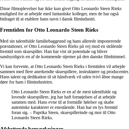
Disse filmoplevelser har ikke kun givet Otto Leonardo Steen Rieks
mulighed for at arbejde med fantastiske kolleger, men de har også
bidraget til at etablere hans navn i dansk filmindustri.
Fremtiden for Otto Leonardo Steen Rieks
Med sin talentfulde familiebaggrund og hans allerede imponerende
præstationer, er Otto Leonardo Steen Rieks på vej mod en strålende
fremtid som skuespiller. Han har vist sit potentiale og bliver
sandsynligvis en af de kommende stjerner på den danske filmhimmel.
Vi kan forvente, at Otto Leonardo Steen Rieks i fremtiden vil arbejde
sammen med flere anerkendte skuespillere, instruktører og producenter.
Hans talent og dedikation til sit håndværk vil uden tvivl åbne mange
døre for ham i filmindustrien.
Otto Leonardo Steen Rieks er en af de mest talentfulde og
lovende skuespillere, jeg har haft fornøjelsen af at arbejde
sammen med. Hans evne til at formidle følelser og skabe
autentiske karakterer er enestående. Han har en lys fremtid
foran sig. – Paprika Steen, skuespillerinde og mor til Otto
Leonardo Steen Rieks.
Afsluttende bemærkninger