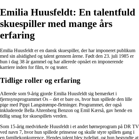
Emilia Huusfeldt: En talentfuld
skuespiller med mange års
erfaring
Emilia Huusfeldt er en dansk skuespiller, der har imponeret publikum
med sin alsidighed og talent gennem årene. Født den 23. juli 1985 er
hun i dag 38 år gammel og har allerede opnået en imponerende
karriere inden for film, tv og teater.
Tidlige roller og erfaring
Allerede som 9-årig gjorde Emilia Huusfeldt sig bemærket i
fjernsynsprogrammet Os – det er bare os, hvor hun spillede den lille
pige med Pippi Langstrømpe-fletninger. Programmet, der også
inkluderede Bella Ahrenberg Benzon og Emil Kærså, gav hende en
tidlig smag for skuespillets verden.
Som 15-årig medvirkede Huusfeldt i et andet børneprogram på DR TV
ved navn 7, hvor hun spillede prinsesse og skulle styre spillets gang i
en familiekonkurrence. Hendes talent blev tydeligt, og hun begyndte at