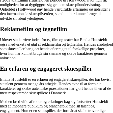
I 2009 tog Emilia Huusfeldt en periode til Hollywood, hvor hun fik
muligheden for at dygtiggøre sig gennem skuespilundervisning.
Opholdet i Hollywood gav hende værdifulde erfaringer og indsigter i
den internationale skuespilverden, som hun har kunnet bruge til at
udvikle sit talent yderligere.
Reklamefilm og tegnefilm
Udover sin karriere inden for tv, film og teater har Emilia Huusfeldt
også medvirket i et utal af reklamefilm og tegnefilm. Hendes alsidighed
som skuespiller har gjort hende eftertragtet til forskellige projekter,
hvor hun har kunnet bruge sin stemme og skabe karakterer gennem
animation.
En erfaren og engageret skuespiller
Emilia Huusfeldt er en erfaren og engageret skuespiller, der har bevist
sit talent gennem mange års arbejde. Hendes evne til at formidle
karakterer og skabe autentiske præstationer har gjort hende til en af de
mest respekterede skuespillere i Danmark.
Med en bred vifte af roller og erfaringer bag sig fortsætter Huusfeldt
med at imponere publikum og branchefolk med sit talent og
engagement. Hun er en skuespiller, der formår at skabe troværdige