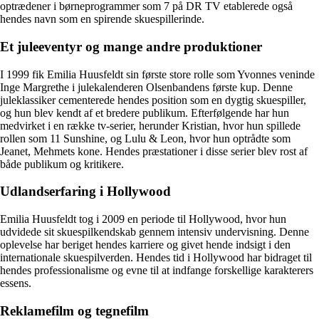
optrædener i børneprogrammer som 7 på DR TV etablerede også
hendes navn som en spirende skuespillerinde.
Et juleeventyr og mange andre produktioner
I 1999 fik Emilia Huusfeldt sin første store rolle som Yvonnes veninde
Inge Margrethe i julekalenderen Olsenbandens første kup. Denne
juleklassiker cementerede hendes position som en dygtig skuespiller,
og hun blev kendt af et bredere publikum. Efterfølgende har hun
medvirket i en række tv-serier, herunder Kristian, hvor hun spillede
rollen som 11 Sunshine, og Lulu & Leon, hvor hun optrådte som
Jeanet, Mehmets kone. Hendes præstationer i disse serier blev rost af
både publikum og kritikere.
Udlandserfaring i Hollywood
Emilia Huusfeldt tog i 2009 en periode til Hollywood, hvor hun
udvidede sit skuespilkendskab gennem intensiv undervisning. Denne
oplevelse har beriget hendes karriere og givet hende indsigt i den
internationale skuespilverden. Hendes tid i Hollywood har bidraget til
hendes professionalisme og evne til at indfange forskellige karakterers
essens.
Reklamefilm og tegnefilm