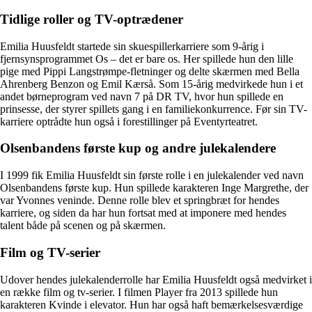
Tidlige roller og TV-optrædener
Emilia Huusfeldt startede sin skuespillerkarriere som 9-årig i
fjernsynsprogrammet Os – det er bare os. Her spillede hun den lille
pige med Pippi Langstrømpe-fletninger og delte skærmen med Bella
Ahrenberg Benzon og Emil Kærså. Som 15-årig medvirkede hun i et
andet børneprogram ved navn 7 på DR TV, hvor hun spillede en
prinsesse, der styrer spillets gang i en familiekonkurrence. Før sin TV-
karriere optrådte hun også i forestillinger på Eventyrteatret.
Olsenbandens første kup og andre julekalendere
I 1999 fik Emilia Huusfeldt sin første rolle i en julekalender ved navn
Olsenbandens første kup. Hun spillede karakteren Inge Margrethe, der
var Yvonnes veninde. Denne rolle blev et springbræt for hendes
karriere, og siden da har hun fortsat med at imponere med hendes
talent både på scenen og på skærmen.
Film og TV-serier
Udover hendes julekalenderrolle har Emilia Huusfeldt også medvirket i
en række film og tv-serier. I filmen Player fra 2013 spillede hun
karakteren Kvinde i elevator. Hun har også haft bemærkelsesværdige