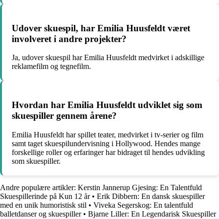
Udover skuespil, har Emilia Huusfeldt været
involveret i andre projekter?
Ja, udover skuespil har Emilia Huusfeldt medvirket i adskillige
reklamefilm og tegnefilm.
Hvordan har Emilia Huusfeldt udviklet sig som
skuespiller gennem årene?
Emilia Huusfeldt har spillet teater, medvirket i tv-serier og film
samt taget skuespilundervisning i Hollywood. Hendes mange
forskellige roller og erfaringer har bidraget til hendes udvikling
som skuespiller.
Andre populære artikler:
Kerstin Jannerup Gjesing: En Talentfuld
Skuespillerinde på Kun 12 år
•
Erik Dibbern: En dansk skuespiller
med en unik humoristisk stil
•
Viveka Segerskog: En talentfuld
balletdanser og skuespiller
•
Bjarne Liller: En Legendarisk Skuespiller