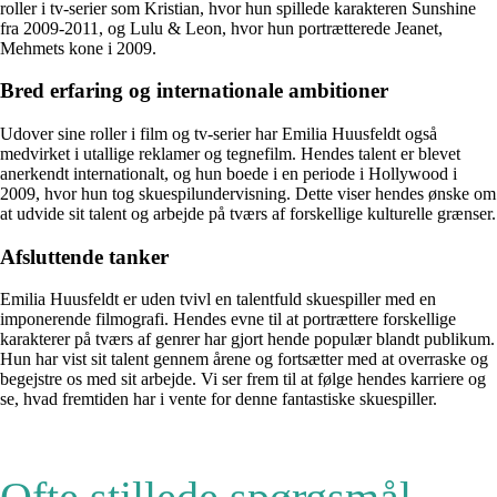
roller i tv-serier som Kristian, hvor hun spillede karakteren Sunshine
fra 2009-2011, og Lulu & Leon, hvor hun portrætterede Jeanet,
Mehmets kone i 2009.
Bred erfaring og internationale ambitioner
Udover sine roller i film og tv-serier har Emilia Huusfeldt også
medvirket i utallige reklamer og tegnefilm. Hendes talent er blevet
anerkendt internationalt, og hun boede i en periode i Hollywood i
2009, hvor hun tog skuespilundervisning. Dette viser hendes ønske om
at udvide sit talent og arbejde på tværs af forskellige kulturelle grænser.
Afsluttende tanker
Emilia Huusfeldt er uden tvivl en talentfuld skuespiller med en
imponerende filmografi. Hendes evne til at portrættere forskellige
karakterer på tværs af genrer har gjort hende populær blandt publikum.
Hun har vist sit talent gennem årene og fortsætter med at overraske og
begejstre os med sit arbejde. Vi ser frem til at følge hendes karriere og
se, hvad fremtiden har i vente for denne fantastiske skuespiller.