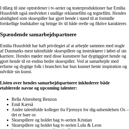
I tillæg til sine optrædener i tv-serier og teaterproduktioner har Emilia
Huusfeldt også medvirket i utallige reklamefilm og tegnefilm. Hendes
alsidighed som skuespiller har gjort hende i stand til at formidle
forskellige budskaber og bringe liv til både reelle og fiktive karakterer.
Spændende samarbejdspartnere
Emilia Huusfeldt har haft privilegiet af at arbejde sammen med nogle
af Danmarks mest talentfulde skuespillere og instruktører i løbet af sin
karriere. Hendes møder med disse kunstnere har dygtiggjort hende og
gjort hende til en endnu bedre skuespiller. Ved at samarbejde med
erfarne og dygtige folk i branchen har hun kunnet hente inspiration og
udvikle sin kunst.
Listen over hendes samarbejdspartnere inkluderer både
etablerede navne og upcoming talenter:
Bella Ahrenberg Benzon
Emil Kærså
Andre talentfulde kolleger fra Fjernsyn for dig-udsendelsen Os –
det er bare os
Skuespillere og holdet bag tv-serien Kristian
Skuespillere og holdet bag tv-serien Lulu & Leon