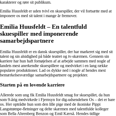
karakterer og røre sit publikum.
Emilia Huusfeldt er uden tvivl en skuespiller, der vil fortsætte med at
imponere os med sit talent i mange år fremover.
Emilia Huusfeldt – En talentfuld
skuespiller med imponerende
samarbejdspartnere
Emilia Huusfeldt er en dansk skuespiller, der har markeret sig med sit
talent og sin alsidighed på både teatret og tv-skærmen. Gennem sin
karriere har hun haft fornøjelsen af at arbejde sammen med nogle af
landets mest anerkendte skuespillere og medvirket i en lang række
populære produktioner. Lad os dykke ned i nogle af hendes mest
bemærkelsesværdige samarbejdspartnere og projekter.
Starten på en lovende karriere
Allerede som ung fik Emilia Huusfeldt smag for skuespillet, da hun
som 9-årig medvirkede i Fjernsyn for dig-udsendelsen Os – det er bare
os. Her optrådte hun som den lille pige med de ikoniske Pippi
Langstrømpe-fletninger og delte skærmen med talentfulde kolleger
som Bella Ahrenberg Benzon og Emil Kærså. Hendes tidlige