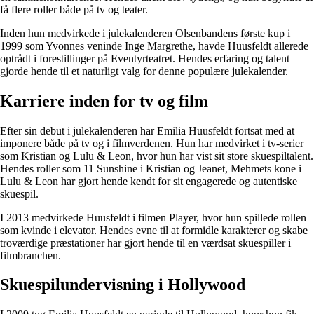
få flere roller både på tv og teater.
Inden hun medvirkede i julekalenderen Olsenbandens første kup i
1999 som Yvonnes veninde Inge Margrethe, havde Huusfeldt allerede
optrådt i forestillinger på Eventyrteatret. Hendes erfaring og talent
gjorde hende til et naturligt valg for denne populære julekalender.
Karriere inden for tv og film
Efter sin debut i julekalenderen har Emilia Huusfeldt fortsat med at
imponere både på tv og i filmverdenen. Hun har medvirket i tv-serier
som Kristian og Lulu & Leon, hvor hun har vist sit store skuespiltalent.
Hendes roller som 11 Sunshine i Kristian og Jeanet, Mehmets kone i
Lulu & Leon har gjort hende kendt for sit engagerede og autentiske
skuespil.
I 2013 medvirkede Huusfeldt i filmen Player, hvor hun spillede rollen
som kvinde i elevator. Hendes evne til at formidle karakterer og skabe
troværdige præstationer har gjort hende til en værdsat skuespiller i
filmbranchen.
Skuespilundervisning i Hollywood