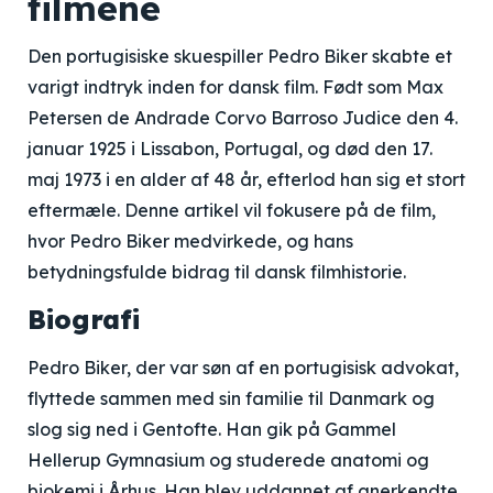
filmene
Den portugisiske skuespiller Pedro Biker skabte et
varigt indtryk inden for dansk film. Født som Max
Petersen de Andrade Corvo Barroso Judice den 4.
januar 1925 i Lissabon, Portugal, og død den 17.
maj 1973 i en alder af 48 år, efterlod han sig et stort
eftermæle. Denne artikel vil fokusere på de film,
hvor Pedro Biker medvirkede, og hans
betydningsfulde bidrag til dansk filmhistorie.
Biografi
Pedro Biker, der var søn af en portugisisk advokat,
flyttede sammen med sin familie til Danmark og
slog sig ned i Gentofte. Han gik på Gammel
Hellerup Gymnasium og studerede anatomi og
biokemi i Århus. Han blev uddannet af anerkendte