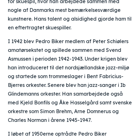
for skuespil, hvor han arbejdede sammen med
nogle af Danmarks mest bemærkelsesværdige
kunstnere. Hans talent og alsidighed gjorde ham til
en eftertragtet skuespiller.
I 1942 blev Pedro Biker medlem af Peter Schiølers
amatørsekstet og spillede sammen med Svend
Asmussen i perioden 1942-1943. Under krigen blev
han introduceret til det nordsjællandske jazz-miljø
og startede som trommeslager i Bent Fabricius-
Bjerres orkester. Senere blev han jazz-sanger i Ib
Glindemanns orkester. Han samarbejdede også
med Kjeld Bonfils og Åke Hasselgård samt svenske
orkestre som Simon Brehm, Arne Domnerus og
Charles Norman i årene 1945-1947.
I løbet af 1950erne optrådte Pedro Biker