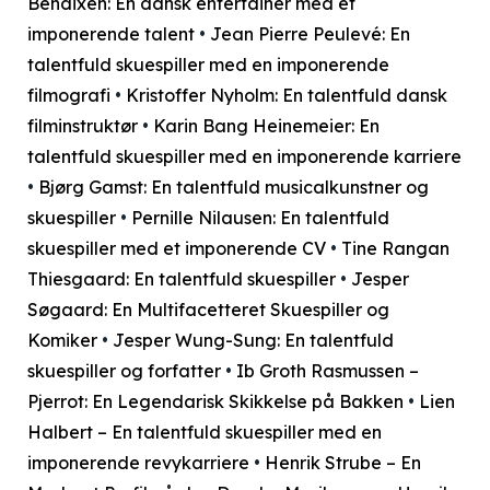
Bendixen: En dansk entertainer med et
imponerende talent
•
Jean Pierre Peulevé: En
talentfuld skuespiller med en imponerende
filmografi
•
Kristoffer Nyholm: En talentfuld dansk
filminstruktør
•
Karin Bang Heinemeier: En
talentfuld skuespiller med en imponerende karriere
•
Bjørg Gamst: En talentfuld musicalkunstner og
skuespiller
•
Pernille Nilausen: En talentfuld
skuespiller med et imponerende CV
•
Tine Rangan
Thiesgaard: En talentfuld skuespiller
•
Jesper
Søgaard: En Multifacetteret Skuespiller og
Komiker
•
Jesper Wung-Sung: En talentfuld
skuespiller og forfatter
•
Ib Groth Rasmussen –
Pjerrot: En Legendarisk Skikkelse på Bakken
•
Lien
Halbert – En talentfuld skuespiller med en
imponerende revykarriere
•
Henrik Strube – En