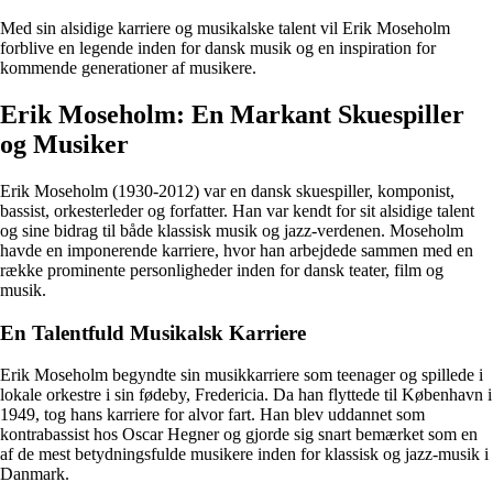
Med sin alsidige karriere og musikalske talent vil Erik Moseholm
forblive en legende inden for dansk musik og en inspiration for
kommende generationer af musikere.
Erik Moseholm: En Markant Skuespiller
og Musiker
Erik Moseholm (1930-2012) var en dansk skuespiller, komponist,
bassist, orkesterleder og forfatter. Han var kendt for sit alsidige talent
og sine bidrag til både klassisk musik og jazz-verdenen. Moseholm
havde en imponerende karriere, hvor han arbejdede sammen med en
række prominente personligheder inden for dansk teater, film og
musik.
En Talentfuld Musikalsk Karriere
Erik Moseholm begyndte sin musikkarriere som teenager og spillede i
lokale orkestre i sin fødeby, Fredericia. Da han flyttede til København i
1949, tog hans karriere for alvor fart. Han blev uddannet som
kontrabassist hos Oscar Hegner og gjorde sig snart bemærket som en
af de mest betydningsfulde musikere inden for klassisk og jazz-musik i
Danmark.