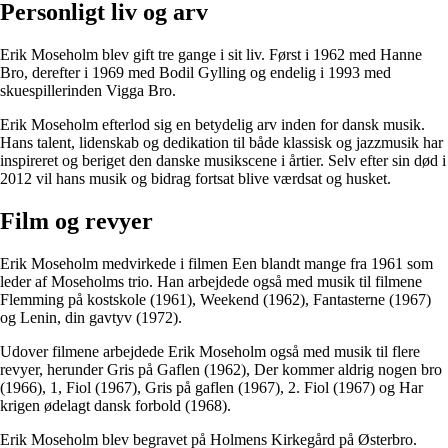
Personligt liv og arv
Erik Moseholm blev gift tre gange i sit liv. Først i 1962 med Hanne
Bro, derefter i 1969 med Bodil Gylling og endelig i 1993 med
skuespillerinden Vigga Bro.
Erik Moseholm efterlod sig en betydelig arv inden for dansk musik.
Hans talent, lidenskab og dedikation til både klassisk og jazzmusik har
inspireret og beriget den danske musikscene i årtier. Selv efter sin død i
2012 vil hans musik og bidrag fortsat blive værdsat og husket.
Film og revyer
Erik Moseholm medvirkede i filmen Een blandt mange fra 1961 som
leder af Moseholms trio. Han arbejdede også med musik til filmene
Flemming på kostskole (1961), Weekend (1962), Fantasterne (1967)
og Lenin, din gavtyv (1972).
Udover filmene arbejdede Erik Moseholm også med musik til flere
revyer, herunder Gris på Gaflen (1962), Der kommer aldrig nogen bro
(1966), 1, Fiol (1967), Gris på gaflen (1967), 2. Fiol (1967) og Har
krigen ødelagt dansk forbold (1968).
Erik Moseholm blev begravet på Holmens Kirkegård på Østerbro.