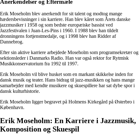
Anerkendelser og Eftermæle
Erik Moseholm blev anerkendt for sit talent og modtog mange
hædersbevisninger i sin karriere. Han blev kåret som Årets danske
jazzmusiker i 1958 og som bedste europæiske bassist ved
Jazzfestivalen i Juan-Les-Pins i 1960. I 1988 blev han tildelt
dronningens fortjenstmedalje, og i 1998 blev han Ridder af
Dannebrog.
Efter sin aktive karriere arbejdede Moseholm som programsekretær og
sektionsleder i Danmarks Radio. Han var også rektor for Rytmisk
Musikkonservatorium fra 1992 til 1997.
Erik Moseholm vil blive husket som en markant skikkelse inden for
dansk musik og teater. Hans bidrag til jazz-musikken og hans mange
samarbejder med kendte musikere og skuespillere har sat dybe spor i
dansk kulturhistorie.
Erik Moseholm ligger begravet på Holmens Kirkegård på Østerbro i
København.
Erik Moseholm: En Karriere i Jazzmusik,
Komposition og Skuespil