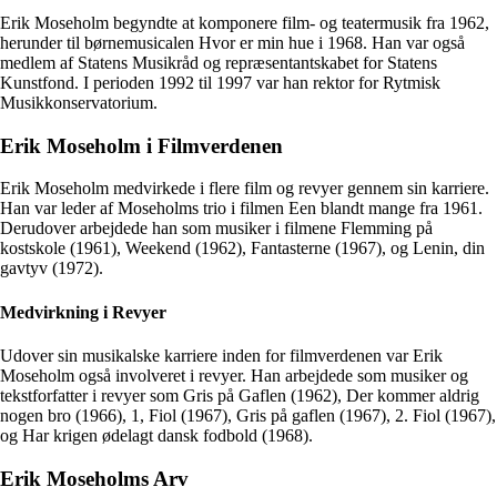
Erik Moseholm begyndte at komponere film- og teatermusik fra 1962,
herunder til børnemusicalen Hvor er min hue i 1968. Han var også
medlem af Statens Musikråd og repræsentantskabet for Statens
Kunstfond. I perioden 1992 til 1997 var han rektor for Rytmisk
Musikkonservatorium.
Erik Moseholm i Filmverdenen
Erik Moseholm medvirkede i flere film og revyer gennem sin karriere.
Han var leder af Moseholms trio i filmen Een blandt mange fra 1961.
Derudover arbejdede han som musiker i filmene Flemming på
kostskole (1961), Weekend (1962), Fantasterne (1967), og Lenin, din
gavtyv (1972).
Medvirkning i Revyer
Udover sin musikalske karriere inden for filmverdenen var Erik
Moseholm også involveret i revyer. Han arbejdede som musiker og
tekstforfatter i revyer som Gris på Gaflen (1962), Der kommer aldrig
nogen bro (1966), 1, Fiol (1967), Gris på gaflen (1967), 2. Fiol (1967),
og Har krigen ødelagt dansk fodbold (1968).
Erik Moseholms Arv