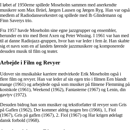
I løbet af 1950erne spillede Moseholm sammen med anerkendte
musikere som Max Brüel, Jørgen Lausen og Jørgen Ryg. Han var også
medlem af Radiodanseorkestret og spillede med Ib Glindemann og
Finn Saverys trio.
Fra 1957 havde Moseholm sine egne jazzgrupper og ensembler,
herunder en trio med Bent Axen og Peter Wissing. I 1961 var han med
til at danne Radiojazz-gruppen, hvor han var leder i fem år. Han skabte
sig et navn som en af landets førende jazzmusikere og komponerede
desuden musik til film og teater.
Arbejde i Film og Revyer
Udover sin musikalske karriere medvirkede Erik Moseholm også i
flere film og revyer. Han var leder af sin egen trio i filmen Een blandt
mange (1961) og arbejdede også som musiker på filmene Flemming på
kostskole (1961), Weekend (1962), Fantasterne (1967) og Lenin, din
gavtyv (1972).
Desuden bidrog han som musiker og tekstforfatter til revyer som Gris
på Gaflen (1962), Der kommer aldrig nogen bro (1966), 1, Fiol
(1967), Gris på gaflen (1967), 2. Fiol (1967) og Har krigen ødelagt
dansk forbold (1968).