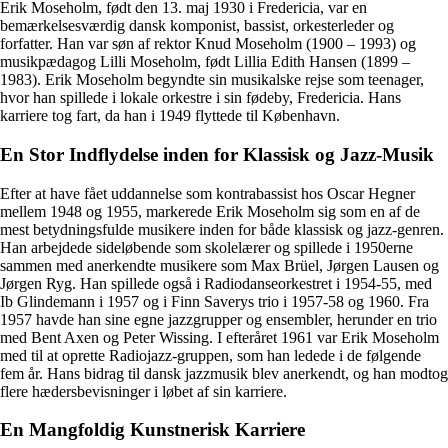
Erik Moseholm, født den 13. maj 1930 i Fredericia, var en
bemærkelsesværdig dansk komponist, bassist, orkesterleder og
forfatter. Han var søn af rektor Knud Moseholm (1900 – 1993) og
musikpædagog Lilli Moseholm, født Lillia Edith Hansen (1899 –
1983). Erik Moseholm begyndte sin musikalske rejse som teenager,
hvor han spillede i lokale orkestre i sin fødeby, Fredericia. Hans
karriere tog fart, da han i 1949 flyttede til København.
En Stor Indflydelse inden for Klassisk og Jazz-Musik
Efter at have fået uddannelse som kontrabassist hos Oscar Hegner
mellem 1948 og 1955, markerede Erik Moseholm sig som en af de
mest betydningsfulde musikere inden for både klassisk og jazz-genren.
Han arbejdede sideløbende som skolelærer og spillede i 1950erne
sammen med anerkendte musikere som Max Brüel, Jørgen Lausen og
Jørgen Ryg. Han spillede også i Radiodanseorkestret i 1954-55, med
Ib Glindemann i 1957 og i Finn Saverys trio i 1957-58 og 1960. Fra
1957 havde han sine egne jazzgrupper og ensembler, herunder en trio
med Bent Axen og Peter Wissing. I efteråret 1961 var Erik Moseholm
med til at oprette Radiojazz-gruppen, som han ledede i de følgende
fem år. Hans bidrag til dansk jazzmusik blev anerkendt, og han modtog
flere hædersbevisninger i løbet af sin karriere.
En Mangfoldig Kunstnerisk Karriere