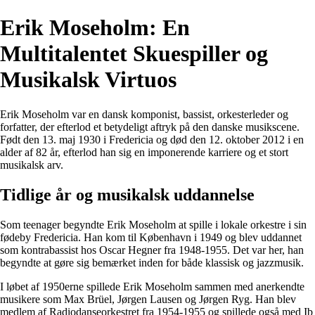
Erik Moseholm: En
Multitalentet Skuespiller og
Musikalsk Virtuos
Erik Moseholm var en dansk komponist, bassist, orkesterleder og
forfatter, der efterlod et betydeligt aftryk på den danske musikscene.
Født den 13. maj 1930 i Fredericia og død den 12. oktober 2012 i en
alder af 82 år, efterlod han sig en imponerende karriere og et stort
musikalsk arv.
Tidlige år og musikalsk uddannelse
Som teenager begyndte Erik Moseholm at spille i lokale orkestre i sin
fødeby Fredericia. Han kom til København i 1949 og blev uddannet
som kontrabassist hos Oscar Hegner fra 1948-1955. Det var her, han
begyndte at gøre sig bemærket inden for både klassisk og jazzmusik.
I løbet af 1950erne spillede Erik Moseholm sammen med anerkendte
musikere som Max Brüel, Jørgen Lausen og Jørgen Ryg. Han blev
medlem af Radiodanseorkestret fra 1954-1955 og spillede også med Ib