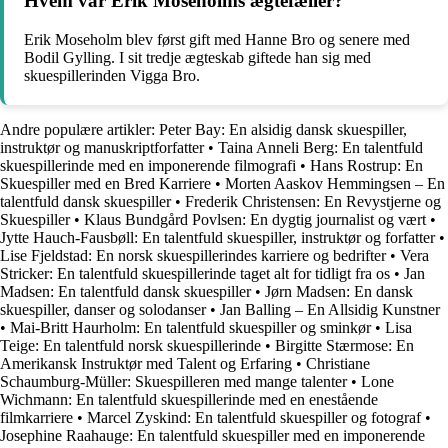
Hvem var Erik Moseholms ægtefæller?
Erik Moseholm blev først gift med Hanne Bro og senere med
Bodil Gylling. I sit tredje ægteskab giftede han sig med
skuespillerinden Vigga Bro.
Andre populære artikler:
Peter Bay: En alsidig dansk skuespiller,
instruktør og manuskriptforfatter
•
Taina Anneli Berg: En talentfuld
skuespillerinde med en imponerende filmografi
•
Hans Rostrup: En
Skuespiller med en Bred Karriere
•
Morten Aaskov Hemmingsen – En
talentfuld dansk skuespiller
•
Frederik Christensen: En Revystjerne og
Skuespiller
•
Klaus Bundgård Povlsen: En dygtig journalist og vært
•
Jytte Hauch-Fausbøll: En talentfuld skuespiller, instruktør og forfatter
•
Lise Fjeldstad: En norsk skuespillerindes karriere og bedrifter
•
Vera
Stricker: En talentfuld skuespillerinde taget alt for tidligt fra os
•
Jan
Madsen: En talentfuld dansk skuespiller
•
Jørn Madsen: En dansk
skuespiller, danser og solodanser
•
Jan Balling – En Allsidig Kunstner
•
Mai-Britt Haurholm: En talentfuld skuespiller og sminkør
•
Lisa
Teige: En talentfuld norsk skuespillerinde
•
Birgitte Stærmose: En
Amerikansk Instruktør med Talent og Erfaring
•
Christiane
Schaumburg-Müller: Skuespilleren med mange talenter
•
Lone
Wichmann: En talentfuld skuespillerinde med en enestående
filmkarriere
•
Marcel Zyskind: En talentfuld skuespiller og fotograf
•
Josephine Raahauge: En talentfuld skuespiller med en imponerende