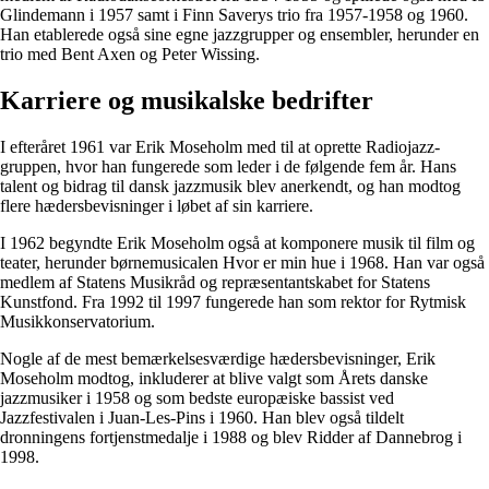
Glindemann i 1957 samt i Finn Saverys trio fra 1957-1958 og 1960.
Han etablerede også sine egne jazzgrupper og ensembler, herunder en
trio med Bent Axen og Peter Wissing.
Karriere og musikalske bedrifter
I efteråret 1961 var Erik Moseholm med til at oprette Radiojazz-
gruppen, hvor han fungerede som leder i de følgende fem år. Hans
talent og bidrag til dansk jazzmusik blev anerkendt, og han modtog
flere hædersbevisninger i løbet af sin karriere.
I 1962 begyndte Erik Moseholm også at komponere musik til film og
teater, herunder børnemusicalen Hvor er min hue i 1968. Han var også
medlem af Statens Musikråd og repræsentantskabet for Statens
Kunstfond. Fra 1992 til 1997 fungerede han som rektor for Rytmisk
Musikkonservatorium.
Nogle af de mest bemærkelsesværdige hædersbevisninger, Erik
Moseholm modtog, inkluderer at blive valgt som Årets danske
jazzmusiker i 1958 og som bedste europæiske bassist ved
Jazzfestivalen i Juan-Les-Pins i 1960. Han blev også tildelt
dronningens fortjenstmedalje i 1988 og blev Ridder af Dannebrog i
1998.