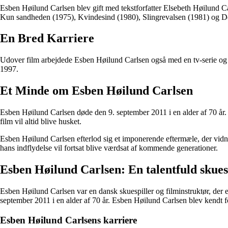
Esben Høilund Carlsen blev gift med tekstforfatter Elsebeth Høilund C
Kun sandheden (1975), Kvindesind (1980), Slingrevalsen (1981) og Der e
En Bred Karriere
Udover film arbejdede Esben Høilund Carlsen også med en tv-serie og e
1997.
Et Minde om Esben Høilund Carlsen
Esben Høilund Carlsen døde den 9. september 2011 i en alder af 70 år.
film vil altid blive husket.
Esben Høilund Carlsen efterlod sig et imponerende eftermæle, der vidne
hans indflydelse vil fortsat blive værdsat af kommende generationer.
Esben Høilund Carlsen: En talentfuld skues
Esben Høilund Carlsen var en dansk skuespiller og filminstruktør, der 
september 2011 i en alder af 70 år. Esben Høilund Carlsen blev kendt f
Esben Høilund Carlsens karriere