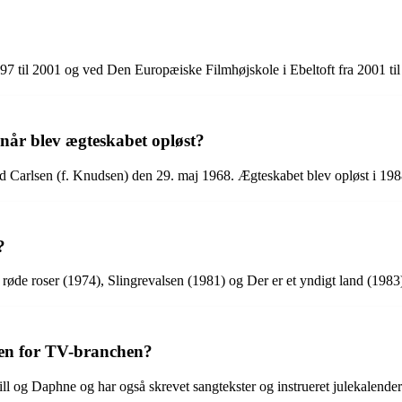
7 til 2001 og ved Den Europæiske Filmhøjskole i Ebeltoft fra 2001 til
når blev ægteskabet opløst?
nd Carlsen (f. Knudsen) den 29. maj 1968. Ægteskabet blev opløst i 198
?
 røde roser (1974), Slingrevalsen (1981) og Der er et yndigt land (1983
en for TV-branchen?
ill og Daphne og har også skrevet sangtekster og instrueret julekalend