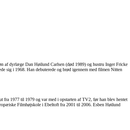
søn af dyrlæge Dan Høilund Carlsen (død 1989) og hustru Inger Fricke
ede sig i 1968. Han debuterede og brød igennem med filmen Nitten
t fra 1977 til 1979 og var med i opstarten af TV2, før han blev hentet
opæiske Filmhøjskole i Ebeltoft fra 2001 til 2006. Esben Høilund