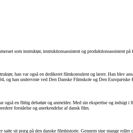
eraet som instruktør, instruktionsassistent og produktionsassistent på f
truktør, han var også en dedikeret filmkonsulent og lærer. Han blev an
 1994, og han underviste ved Den Danske Filmskole og Den Europæiske F
 også en flittig debattør og anmelder. Med sin ekspertise og indsigt i 
bredere forståelse og anerkendelse af dansk film.
 satte sit præg på den danske filmhistorie. Gennem sine mange roller og 