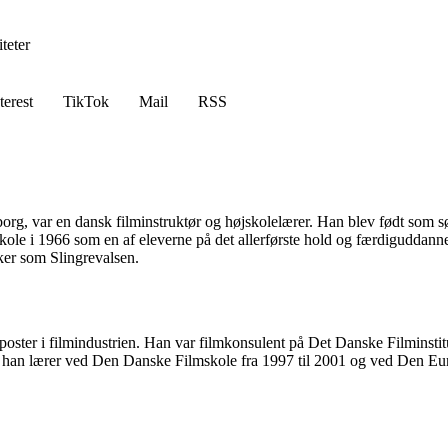
teter
terest
TikTok
Mail
RSS
org, var en dansk filminstruktør og højskolelærer. Han blev født som 
le i 1966 som en af eleverne på det allerførste hold og færdiguddann
ker som Slingrevalsen.
ster i filmindustrien. Han var filmkonsulent på Det Danske Filminstitu
r han lærer ved Den Danske Filmskole fra 1997 til 2001 og ved Den Eur