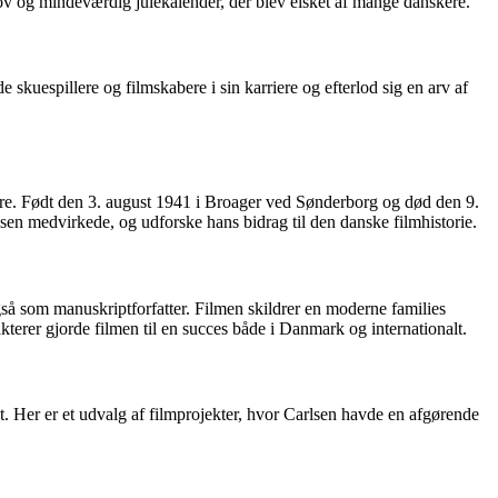
ov og mindeværdig julekalender, der blev elsket af mange danskere.
kuespillere og filmskabere i sin karriere og efterlod sig en arv af
ere. Født den 3. august 1941 i Broager ved Sønderborg og død den 9.
rlsen medvirkede, og udforske hans bidrag til den danske filmhistorie.
så som manuskriptforfatter. Filmen skildrer en moderne families
kterer gjorde filmen til en succes både i Danmark og internationalt.
. Her er et udvalg af filmprojekter, hvor Carlsen havde en afgørende