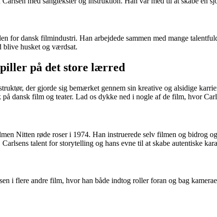
arlsen med sangtekster og instruktion. Han var med til at skabe en sj
en for dansk filmindustri. Han arbejdede sammen med mange talentfulde s
d blive husket og værdsat.
iller på det store lærred
truktør, der gjorde sig bemærket gennem sin kreative og alsidige karri
yk på dansk film og teater. Lad os dykke ned i nogle af de film, hvor Ca
men Nitten røde roser i 1974. Han instruerede selv filmen og bidrog og
rlsens talent for storytelling og hans evne til at skabe autentiske kara
n i flere andre film, hvor han både indtog roller foran og bag kameraet