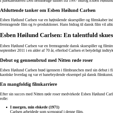
I julekalenderen Den hemmelige tunnel fra 1997 bidrog Esben Høilund C
Afsluttende tanker om Esben Høilund Carlsen
Esben Høilund Carlsen var en højtstående skuespiller og filmskaber ind
fremragende film og tv-produktioner. Hans bidrag til dansk film vil alti
Esben Høilund Carlsen: En talentfuld skuesp
Esben Høilund Carlsen var en fremragende dansk skuespiller og filmins
september 2011 i en alder af 70 år, efterlod Carlsen et betydeligt indtr
Debut og gennembrud med Nitten røde roser
Esben Høilund Carlsen brød igennem i filmbranchen med sin debut i fil
kaotiske hverdag og var et banebrydende eksempel på dansk filmkunst. Ca
En mangfoldig filmkarriere
Efter sin succes med Nitten røde roser medvirkede Esben Høilund Carlse
rolle:
I morgen, min elskede (1971)
Carlsen arbejdede som scenograf i denne film.