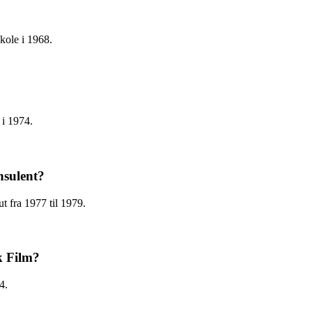
kole i 1968.
 i 1974.
nsulent?
t fra 1977 til 1979.
k Film?
4.