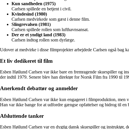
Kun sandheden (1975)
Carlsen spillede en betjent i civil.
Kvindesind (1980)
Carlsen medvirkede som gæst i denne film.
Slingrevalsen (1981)
Carlsen spillede rollen som lufthavnsansat.
Der er et yndigt land (1983)
Carlsen indtog rollen som dyrlæge.
Udover at medvirke i disse filmprojekter arbejdede Carlsen også bag kam
Et liv dedikeret til film
Esben Høilund Carlsen var ikke bare en fremragende skuespiller og ins
der indtil 1979. Senere blev han direktør for Norsk Film fra 1990 til
Anerkendt debattør og anmelder
Esben Høilund Carlsen var ikke kun engageret i filmproduktion, men var
Han var ikke bange for at udfordre gængse opfattelser og bidrog til en 
Afsluttende tanker
Esben Høilund Carlsen var en dygtig dansk skuespiller og instruktør, der