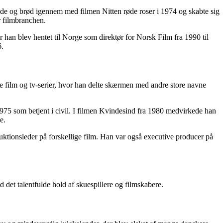
de og brød igennem med filmen Nitten røde roser i 1974 og skabte sig
r filmbranchen.
han blev hentet til Norge som direktør for Norsk Film fra 1990 til
6.
e film og tv-serier, hvor han delte skærmen med andre store navne
75 som betjent i civil. I filmen Kvindesind fra 1980 medvirkede han
e.
uktionsleder på forskellige film. Han var også executive producer på
et talentfulde hold af skuespillere og filmskabere.