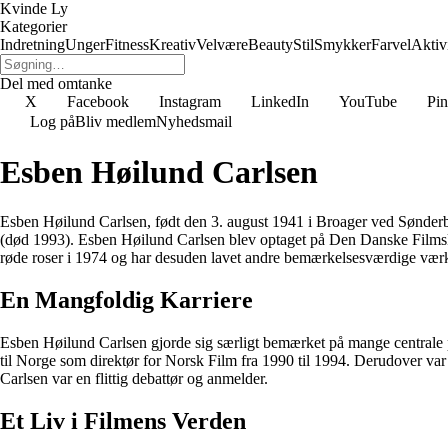
Kvinde Ly
Kategorier
Indretning
Unger
Fitness
Kreativ
Velvære
Beauty
Stil
Smykker
Farvel
Aktivi
Del med omtanke
X
Facebook
Instagram
LinkedIn
YouTube
Pin
Log på
Bliv medlem
Nyhedsmail
Esben Høilund Carlsen
Esben Høilund Carlsen, født den 3. august 1941 i Broager ved Sønderb
(død 1993). Esben Høilund Carlsen blev optaget på Den Danske Filmsko
røde roser i 1974 og har desuden lavet andre bemærkelsesværdige vær
En Mangfoldig Karriere
Esben Høilund Carlsen gjorde sig særligt bemærket på mange centrale po
til Norge som direktør for Norsk Film fra 1990 til 1994. Derudover va
Carlsen var en flittig debattør og anmelder.
Et Liv i Filmens Verden