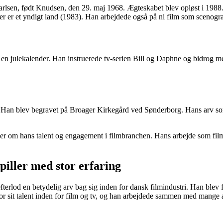
arlsen, født Knudsen, den 29. maj 1968. Ægteskabet blev opløst i 1988
r et yndigt land (1983). Han arbejdede også på ni film som scenograf, 
n julekalender. Han instruerede tv-serien Bill og Daphne og bidrog med
 Han blev begravet på Broager Kirkegård ved Sønderborg. Hans arv som 
r om hans talent og engagement i filmbranchen. Hans arbejde som filmin
piller med stor erfaring
efterlod en betydelig arv bag sig inden for dansk filmindustri. Han ble
or sit talent inden for film og tv, og han arbejdede sammen med mange a