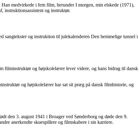
. Han medvirkede i fem film, herunder I morgen, min elskede (1971),
instruktionsassistent og instruktør.
 sangtekster og instruktion til julekalenderen Den hemmelige tunnel i
filminstruktør og højskolelærer lever videre, og hans bidrag til dansk
struktør og højskolelærer har sat sit præg på dansk filmhistorie, og
v født den 3. august 1941 i Broager ved Sønderborg og døde den 9.
ndre anerkendte skuespillere og filmskabere i sin karriere.