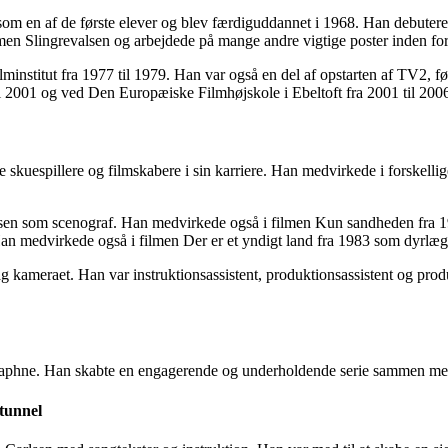
m en af de første elever og blev færdiguddannet i 1968. Han debutere
lmen Slingrevalsen og arbejdede på mange andre vigtige poster inden fo
stitut fra 1977 til 1979. Han var også en del af opstarten af TV2, før 
 2001 og ved Den Europæiske Filmhøjskole i Ebeltoft fra 2001 til 200
uespillere og filmskabere i sin karriere. Han medvirkede i forskellig
sen som scenograf. Han medvirkede også i filmen Kun sandheden fra 19
Han medvirkede også i filmen Der er et yndigt land fra 1983 som dyrlæg
 kameraet. Han var instruktionsassistent, produktionsassistent og prod
Daphne. Han skabte en engagerende og underholdende serie sammen med d
tunnel