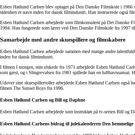
Esben Høilund Carlsen blev optaget på Den Danske Filmskole i 1966 so
sidenhen et navn inden for dansk filmindustri. Han instruerede også fi
Esben Høilund Carlsen arbejdede som filmkonsulent på Det Danske Filmin
1994. Han fungerede som lærer ved Den Danske Filmskole fra 1997 til
Samarbejde med andre skuespillere og filmskabere
Esben Høilund Carlsen arbejdede sammen med mange andre talentfulde sk
inden for dansk filmindustri.
I filmen I morgen, min elskede fra 1971 arbejdede Esben Høilund Carl
som gæst, og i Slingrevalsen fra 1981 spillede han en lufthavnsansat. 
Udover sine skuespillerroller arbejdede Esben Høilund Carlsen også bag
filmen The Sunset Boys fra 1996.
Esben Høilund Carlsen og Bill og Daphne
Esben Høilund Carlsen arbejdede som instruktør på tv-serien Bill og 
Esben Høilund Carlsens bidrag til julekalenderen Den hemmelige 