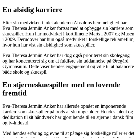
En alsidig karriere
Efter sin medvirken i julekalenderen Absalons hemmelighed har
Eva-Theresa Jermiin Anker fortsat med at opbygge sin karriere som
skuespiller. Hun har medvirket i kortfilmene Marts i 2007 og Musen
i 2009. Derudover har hun også medvirket i forskellige reklamefilm,
hvor hun har vist sin alsidighed som skuespiller.
Eva-Theresa Jermiin Anker har dog også prioriteret sin skolegang
og har koncentreret sig om at fuldføre sin uddannelse på Øregård
Gymnasium. Dette viser hendes engagement og vilje til at balancere
både skole og skuespil.
En stjerneskuespiller med en lovende
fremtid
Eva-Theresa Jermiin Anker har allerede opnået en imponerende
karriere som skuespiller på trods af sin unge alder. Hendes talent og
dedikation til sit håndværk har gjort hende til en stjerne i dansk film-
og tv-industri.
Med hendes erfaring og evne til at påtage sig forskellige roller er det