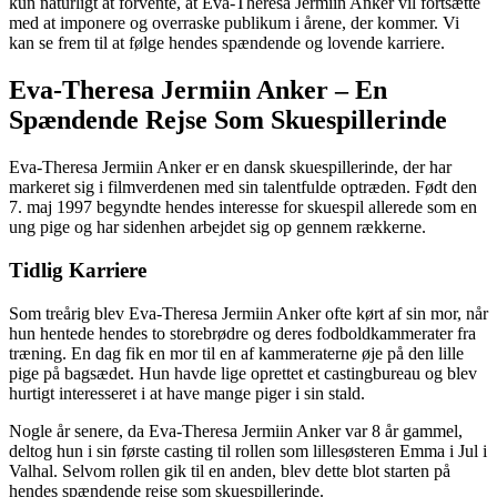
kun naturligt at forvente, at Eva-Theresa Jermiin Anker vil fortsætte
med at imponere og overraske publikum i årene, der kommer. Vi
kan se frem til at følge hendes spændende og lovende karriere.
Eva-Theresa Jermiin Anker – En
Spændende Rejse Som Skuespillerinde
Eva-Theresa Jermiin Anker er en dansk skuespillerinde, der har
markeret sig i filmverdenen med sin talentfulde optræden. Født den
7. maj 1997 begyndte hendes interesse for skuespil allerede som en
ung pige og har sidenhen arbejdet sig op gennem rækkerne.
Tidlig Karriere
Som treårig blev Eva-Theresa Jermiin Anker ofte kørt af sin mor, når
hun hentede hendes to storebrødre og deres fodboldkammerater fra
træning. En dag fik en mor til en af kammeraterne øje på den lille
pige på bagsædet. Hun havde lige oprettet et castingbureau og blev
hurtigt interesseret i at have mange piger i sin stald.
Nogle år senere, da Eva-Theresa Jermiin Anker var 8 år gammel,
deltog hun i sin første casting til rollen som lillesøsteren Emma i Jul i
Valhal. Selvom rollen gik til en anden, blev dette blot starten på
hendes spændende rejse som skuespillerinde.