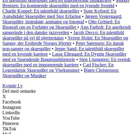
En talentfuld skuespiller med en imponerende filmkarriere
•
Mikkel
Bentzen: En kommende skuespiller med en lysende fremtid
•
Charlie Koppel: En talentfuld skuespiller
•
Sune Kofoed: En
Autodidakt Skuespiller med Stor Erfaring
•
Jørgen Vestergaard:
Skuespiller, instruktør, animator og fotograf
•
Otto Gelsted: En
Biografi om en Forfatter og Skuespiller
•
Ann Farholt: En anerkendt
sangerinde i den danske jazzverden
•
Jacob Decco: En talentfuld
skuespiller på vej til stjernestatus
•
Sverre Holm: En Skuespiller og
Sanger, der Erobrede Norges Hjerter
•
Peter Sørensen: En dansk
pop-sanger og skuespiller
•
Jeppe Sand: En talentfuld skuespiller
med en lovende karriere
•
Lasse Ellegaard: En Dygtig Skuespiller
med en Spændende Baggrundshistorie
•
Sten Ljunggren: En svensk
skuespiller med en imponerende karriere
•
Carl Fischer: En
Legendarisk Skuespiller og Visekunstner
•
Bjørn Christensen:
Skuespiller og Musiker
Kvinde Ly
Del med omtanke
X
Facebook
Instagram
LinkedIn
YouTube
Pinterest
TikTok