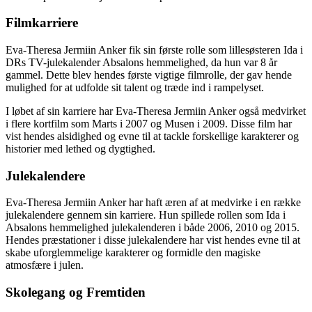
Filmkarriere
Eva-Theresa Jermiin Anker fik sin første rolle som lillesøsteren Ida i
DRs TV-julekalender Absalons hemmelighed, da hun var 8 år
gammel. Dette blev hendes første vigtige filmrolle, der gav hende
mulighed for at udfolde sit talent og træde ind i rampelyset.
I løbet af sin karriere har Eva-Theresa Jermiin Anker også medvirket
i flere kortfilm som Marts i 2007 og Musen i 2009. Disse film har
vist hendes alsidighed og evne til at tackle forskellige karakterer og
historier med lethed og dygtighed.
Julekalendere
Eva-Theresa Jermiin Anker har haft æren af at medvirke i en række
julekalendere gennem sin karriere. Hun spillede rollen som Ida i
Absalons hemmelighed julekalenderen i både 2006, 2010 og 2015.
Hendes præstationer i disse julekalendere har vist hendes evne til at
skabe uforglemmelige karakterer og formidle den magiske
atmosfære i julen.
Skolegang og Fremtiden