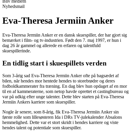
Bliv medlem
Nyhedsmail
Eva-Theresa Jermiin Anker
Eva-Theresa Jermiin Anker er en dansk skuespiller, der har gjort sig
bemærket i film- og tv-industrien. Født den 7. maj 1997, er hun i
dag 26 år gammel og allerede en erfaren og talentfuld
skuespillerinde.
En tidlig start i skuespillets verden
Som 3-årig sad Eva-Theresa Jermiin Anker ofte på bagsædet af
bilen, når hendes mor hentede hendes to storebrødre og deres
fodboldkammerater fra træning. En dag blev hun opdaget af en mor
til en af kammeraterne, som netop havde oprettet et castingbureau og
var på udkig efter unge talenter. Dette blev starten på Eva-Theresa
Jermiin Ankers karriere som skuespiller.
Nogle år senere, som 8-årig, fik Eva-Theresa Jermiin Anker sin
første rolle som lillesøsteren Ida i DRs TV-julekalender Absalons
hemmelighed. Dette var et stort skridt i hendes karriere og viste
hendes talent og potentiale som skuespiller.