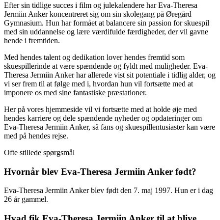
Efter sin tidlige succes i film og julekalendere har Eva-Theresa
Jermiin Anker koncentreret sig om sin skolegang på Øregård
Gymnasium. Hun har formået at balancere sin passion for skuespil
med sin uddannelse og lære værdifulde færdigheder, der vil gavne
hende i fremtiden.
Med hendes talent og dedikation lover hendes fremtid som
skuespillerinde at være spændende og fyldt med muligheder. Eva-
Theresa Jermiin Anker har allerede vist sit potentiale i tidlig alder, og
vi ser frem til at følge med i, hvordan hun vil fortsætte med at
imponere os med sine fantastiske præstationer.
Her på vores hjemmeside vil vi fortsætte med at holde øje med
hendes karriere og dele spændende nyheder og opdateringer om
Eva-Theresa Jermiin Anker, så fans og skuespillentusiaster kan være
med på hendes rejse.
Ofte stillede spørgsmål
Hvornår blev Eva-Theresa Jermiin Anker født?
Eva-Theresa Jermiin Anker blev født den 7. maj 1997. Hun er i dag
26 år gammel.
Hvad fik Eva-Theresa Jermiin Anker til at blive