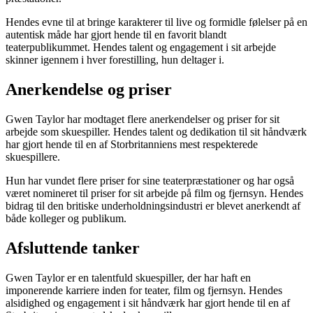
Hendes evne til at bringe karakterer til live og formidle følelser på en
autentisk måde har gjort hende til en favorit blandt
teaterpublikummet. Hendes talent og engagement i sit arbejde
skinner igennem i hver forestilling, hun deltager i.
Anerkendelse og priser
Gwen Taylor har modtaget flere anerkendelser og priser for sit
arbejde som skuespiller. Hendes talent og dedikation til sit håndværk
har gjort hende til en af Storbritanniens mest respekterede
skuespillere.
Hun har vundet flere priser for sine teaterpræstationer og har også
været nomineret til priser for sit arbejde på film og fjernsyn. Hendes
bidrag til den britiske underholdningsindustri er blevet anerkendt af
både kolleger og publikum.
Afsluttende tanker
Gwen Taylor er en talentfuld skuespiller, der har haft en
imponerende karriere inden for teater, film og fjernsyn. Hendes
alsidighed og engagement i sit håndværk har gjort hende til en af