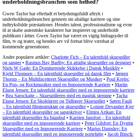
underholdningsbranchen som helhed?
Gwen Taylor har efterladt et betydningsfuldt aftryk i
underholdningsbranchen gennem sin alsidige karriere og sine
indtryksfulde præstationer. Hendes talent, professionalisme og evne
til at skabe autentiske karakterer har inspireret og underholdt
publikum i årtier. Gwen Taylor har været en vigtig bidragsyder til
film, tv og teater, og hendes arv vil fortsat blive værdsat af
kommende generationer.
Andre populære artikler:
Charlotte Fich – En talentfuld skuespiller
og sanger
•
Rasmus Bay Barlby: En alsidig skuespiller og designer
•
Niels W Gade: En Dominerende Skikkelse i Dansk Musikliv
•
Kjeld Thomsen – En talentfuld skuespiller på dansk film
•
Jørgen
Thorup – En Multifacetteret Skuespiller og Musiker
•
Poul Krebs:
En Pop- og Rockmusiker med en Imponerende Karriere
•
Martin
Elung Jensen: En talentfuld skuespiller med en imponerende karriere
•
Bea Sarockaite – Skuespilleren med en magisk stemme
•
Tacha
Elung Jensen: En Skolelærer og Tidligere Skuespiller
•
Søren Fauli
– En talentfuld filminstruktør og skuespiller
•
Lonnie Devantier Kjer
– En talentfuld skuespiller og sangskriver
•
Elmira Arikan: En
talentfuld skuespiller fra Istanbul
•
Karsten Jansfort – En talentfuld
skuespiller med en imponerende karriere
•
Peter Gilsfort: En Dygtig
Skuespiller med en Imponerende Karriere
•
Marius Damslev: En
talentfuld skuespiller med en imponerende portefølje
•
Jacob Bitsch: