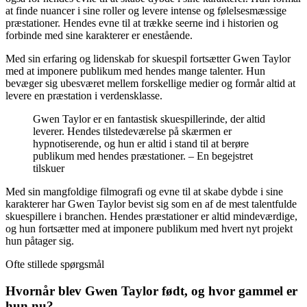
at finde nuancer i sine roller og levere intense og følelsesmæssige
præstationer. Hendes evne til at trække seerne ind i historien og
forbinde med sine karakterer er enestående.
Med sin erfaring og lidenskab for skuespil fortsætter Gwen Taylor
med at imponere publikum med hendes mange talenter. Hun
bevæger sig ubesværet mellem forskellige medier og formår altid at
levere en præstation i verdensklasse.
Gwen Taylor er en fantastisk skuespillerinde, der altid
leverer. Hendes tilstedeværelse på skærmen er
hypnotiserende, og hun er altid i stand til at berøre
publikum med hendes præstationer. – En begejstret
tilskuer
Med sin mangfoldige filmografi og evne til at skabe dybde i sine
karakterer har Gwen Taylor bevist sig som en af de mest talentfulde
skuespillere i branchen. Hendes præstationer er altid mindeværdige,
og hun fortsætter med at imponere publikum med hvert nyt projekt
hun påtager sig.
Ofte stillede spørgsmål
Hvornår blev Gwen Taylor født, og hvor gammel er
hun nu?