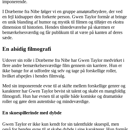
imponerende.
I Dræberne fra Nibe følger vi en gruppe amatørafbrydere, der ved
en fejl kidnapper den forkerte person. Gwen Taylor formår at bringe
en unik blanding af humor og mystik til filmen og tilføjer en ekstra
dimension til historien. Hendes tilstedeværelse på skærmen er
bemærkelsesværdig og får publikum til at være på kanten af deres
sæde.
En alsidig filmografi
Udover sin rolle i Dræberne fra Nibe har Gwen Taylor medvirket i
flere andre bemærkelsesværdige film gennem sin karriere. Hun er
ikke bange for at udfordre sig selv og tage på forskellige roller,
hvilket afspejles i hendes filmvalg.
Med sin imponerende evne til at skifte mellem forskellige genrer og
karakterer har Gwen Taylor bevist sit talent og skabt en mangfoldig
filmografi. Hun har evnen til at spille både komiske og dramatiske
roller og gøre dem autentiske og mindeværdige.
En skuespillerinde med dybde
Gwen Taylor er ikke kun kendt for sin talentfulde skuespil, men
også for hendes evne til at skabe dybde i sine karakterer. Hun formår