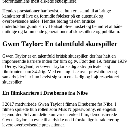
Storbritanniens mest elskede skuespillere.
Hendes præstationer har bevist, at hun er i stand til at bringe
karakterer til live og formidle følelser på en autentisk og
overbevisende måde. Hendes bidrag til den britiske
underholdningsindustri vil fortsat blive husket og beundret af både
nutidige og kommende generationer af skuespillere og publikum.
Gwen Taylor: En talentfuld skuespiller
Gwen Taylor er en talentfuld britisk skuespiller, der har haft en
imponerende karriere inden for film og tv. Født den 19. februar 1939
i Derby, England, er Gwen Taylor stadig aktiv på teater- og
filmfronten som 84-årig. Med en lang liste over præstationer og
samarbejder har hun bevist sig som en alsidig og højt respekteret
skuespiller.
En filmkarriere i Dræberne fra Nibe
I 2017 medvirkede Gwen Taylor i filmen Dræberne fra Nibe. I
filmen spillede hun rollen som Miss Nipplesworthy, en engelsk
lejemorder. Selvom dette kun var en enkelt film, demonstrerede
Gwen Taylor sin evne til at dykke ned i forskellige karakterer og
levere overbevisende præstationer.