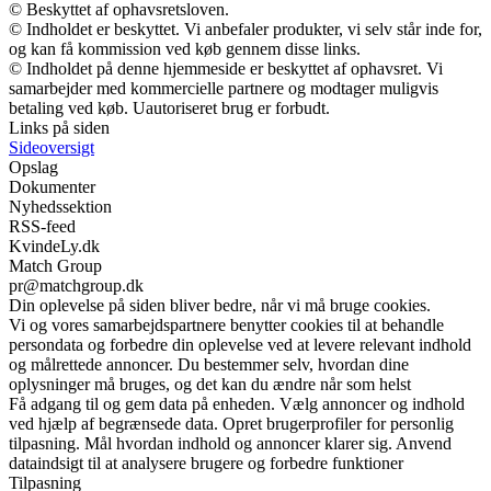
© Beskyttet af ophavsretsloven.
© Indholdet er beskyttet. Vi anbefaler produkter, vi selv står inde for,
og kan få kommission ved køb gennem disse links.
© Indholdet på denne hjemmeside er beskyttet af ophavsret. Vi
samarbejder med kommercielle partnere og modtager muligvis
betaling ved køb. Uautoriseret brug er forbudt.
Links på siden
Sideoversigt
Opslag
Dokumenter
Nyhedssektion
RSS-feed
KvindeLy.dk
Match Group
pr@matchgroup.dk
Din oplevelse på siden bliver bedre, når vi må bruge cookies.
Vi og vores samarbejdspartnere benytter cookies til at behandle
persondata og forbedre din oplevelse ved at levere relevant indhold
og målrettede annoncer. Du bestemmer selv, hvordan dine
oplysninger må bruges, og det kan du ændre når som helst
Få adgang til og gem data på enheden. Vælg annoncer og indhold
ved hjælp af begrænsede data. Opret brugerprofiler for personlig
tilpasning. Mål hvordan indhold og annoncer klarer sig. Anvend
dataindsigt til at analysere brugere og forbedre funktioner
Tilpasning