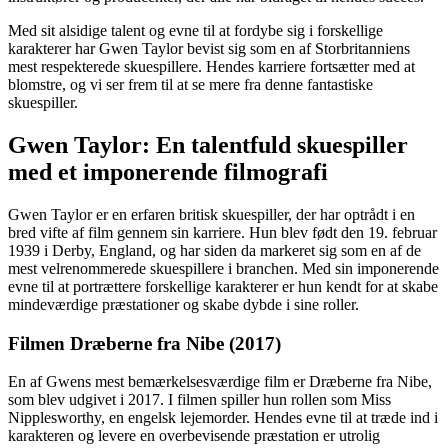
Med sit alsidige talent og evne til at fordybe sig i forskellige
karakterer har Gwen Taylor bevist sig som en af ​​Storbritanniens
mest respekterede skuespillere. Hendes karriere fortsætter med at
blomstre, og vi ser frem til at se mere fra denne fantastiske
skuespiller.
Gwen Taylor: En talentfuld skuespiller
med et imponerende filmografi
Gwen Taylor er en erfaren britisk skuespiller, der har optrådt i en
bred vifte af film gennem sin karriere. Hun blev født den 19. februar
1939 i Derby, England, og har siden da markeret sig som en af de
mest velrenommerede skuespillere i branchen. Med sin imponerende
evne til at portrættere forskellige karakterer er hun kendt for at skabe
mindeværdige præstationer og skabe dybde i sine roller.
Filmen Dræberne fra Nibe (2017)
En af Gwens mest bemærkelsesværdige film er Dræberne fra Nibe,
som blev udgivet i 2017. I filmen spiller hun rollen som Miss
Nipplesworthy, en engelsk lejemorder. Hendes evne til at træde ind i
karakteren og levere en overbevisende præstation er utrolig