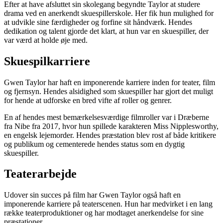
Efter at have afsluttet sin skolegang begyndte Taylor at studere
drama ved en anerkendt skuespillerskole. Her fik hun mulighed for
at udvikle sine færdigheder og forfine sit håndværk. Hendes
dedikation og talent gjorde det klart, at hun var en skuespiller, der
var værd at holde øje med.
Skuespilkarriere
Gwen Taylor har haft en imponerende karriere inden for teater, film
og fjernsyn. Hendes alsidighed som skuespiller har gjort det muligt
for hende at udforske en bred vifte af roller og genrer.
En af hendes mest bemærkelsesværdige filmroller var i Dræberne
fra Nibe fra 2017, hvor hun spillede karakteren Miss Nipplesworthy,
en engelsk lejemorder. Hendes præstation blev rost af både kritikere
og publikum og cementerede hendes status som en dygtig
skuespiller.
Teaterarbejde
Udover sin succes på film har Gwen Taylor også haft en
imponerende karriere på teaterscenen. Hun har medvirket i en lang
række teaterproduktioner og har modtaget anerkendelse for sine
præstationer.