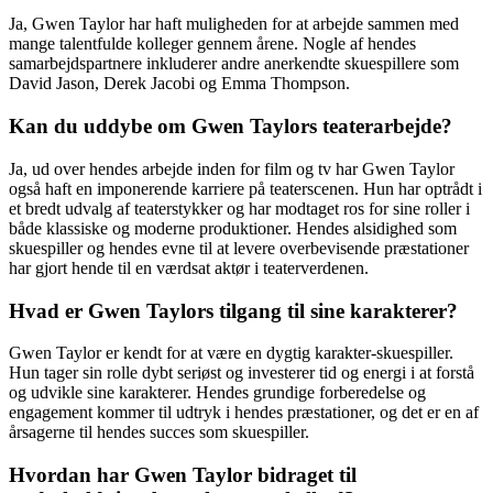
Ja, Gwen Taylor har haft muligheden for at arbejde sammen med
mange talentfulde kolleger gennem årene. Nogle af hendes
samarbejdspartnere inkluderer andre anerkendte skuespillere som
David Jason, Derek Jacobi og Emma Thompson.
Kan du uddybe om Gwen Taylors teaterarbejde?
Ja, ud over hendes arbejde inden for film og tv har Gwen Taylor
også haft en imponerende karriere på teaterscenen. Hun har optrådt i
et bredt udvalg af teaterstykker og har modtaget ros for sine roller i
både klassiske og moderne produktioner. Hendes alsidighed som
skuespiller og hendes evne til at levere overbevisende præstationer
har gjort hende til en værdsat aktør i teaterverdenen.
Hvad er Gwen Taylors tilgang til sine karakterer?
Gwen Taylor er kendt for at være en dygtig karakter-skuespiller.
Hun tager sin rolle dybt seriøst og investerer tid og energi i at forstå
og udvikle sine karakterer. Hendes grundige forberedelse og
engagement kommer til udtryk i hendes præstationer, og det er en af
årsagerne til hendes succes som skuespiller.
Hvordan har Gwen Taylor bidraget til