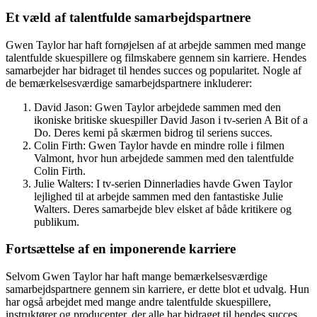
Et væld af talentfulde samarbejdspartnere
Gwen Taylor har haft fornøjelsen af at arbejde sammen med mange
talentfulde skuespillere og filmskabere gennem sin karriere. Hendes
samarbejder har bidraget til hendes succes og popularitet. Nogle af
de bemærkelsesværdige samarbejdspartnere inkluderer:
David Jason: Gwen Taylor arbejdede sammen med den
ikoniske britiske skuespiller David Jason i tv-serien A Bit of a
Do. Deres kemi på skærmen bidrog til seriens succes.
Colin Firth: Gwen Taylor havde en mindre rolle i filmen
Valmont, hvor hun arbejdede sammen med den talentfulde
Colin Firth.
Julie Walters: I tv-serien Dinnerladies havde Gwen Taylor
lejlighed til at arbejde sammen med den fantastiske Julie
Walters. Deres samarbejde blev elsket af både kritikere og
publikum.
Fortsættelse af en imponerende karriere
Selvom Gwen Taylor har haft mange bemærkelsesværdige
samarbejdspartnere gennem sin karriere, er dette blot et udvalg. Hun
har også arbejdet med mange andre talentfulde skuespillere,
instruktører og producenter, der alle har bidraget til hendes succes.