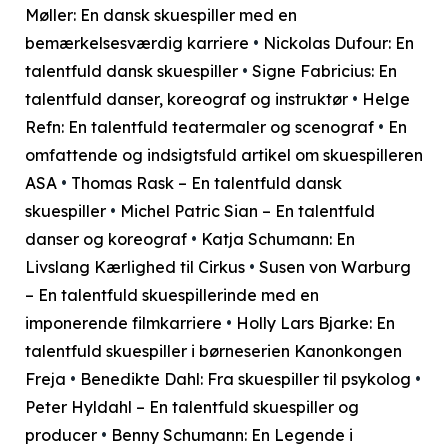
Møller: En dansk skuespiller med en
bemærkelsesværdig karriere
•
Nickolas Dufour: En
talentfuld dansk skuespiller
•
Signe Fabricius: En
talentfuld danser, koreograf og instruktør
•
Helge
Refn: En talentfuld teatermaler og scenograf
•
En
omfattende og indsigtsfuld artikel om skuespilleren
ASA
•
Thomas Rask – En talentfuld dansk
skuespiller
•
Michel Patric Sian – En talentfuld
danser og koreograf
•
Katja Schumann: En
Livslang Kærlighed til Cirkus
•
Susen von Warburg
– En talentfuld skuespillerinde med en
imponerende filmkarriere
•
Holly Lars Bjarke: En
talentfuld skuespiller i børneserien Kanonkongen
Freja
•
Benedikte Dahl: Fra skuespiller til psykolog
•
Peter Hyldahl – En talentfuld skuespiller og
producer
•
Benny Schumann: En Legende i