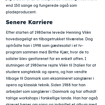
end 150 sange og fungerede også som
pladeproducent.
Senere Karriere
Efter starten af 1980erne levede Henning Vilén
hovedsageligt en tilbagetrukket tilværelse. Dog
optrådte han i 1998 som gæstesolist i et tv-
program sammen med Birthe Kjær, hvor de to
solister blev genforenet for en enkelt aften. I
slutningen af 1980erne rejste Vilén til Italien for at
studere sangteknik og opera, og han vendte
tilbage til Danmark som eksamineret sanglærer i
opera og klassisk teknik. Siden 1988 har han
arbejdet som sanglærer i Danmark og har afholdt
talrige workshops i forskellige lande. Han har også
skrevet bøger om sang og indspillet et album med