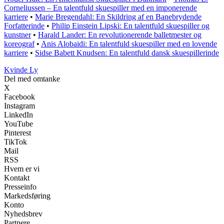
Corneliussen – En talentfuld skuespiller med en imponerende
karriere
•
Marie Bregendahl: En Skildring af en Banebrydende
Forfatterinde
•
Philip Einstein Lipski: En talentfuld skuespiller og
kunstner
•
Harald Lander: En revolutionerende balletmester og
koreograf
•
Anis Alobaidi: En talentfuld skuespiller med en lovende
karriere
•
Sidse Babett Knudsen: En talentfuld dansk skuespillerinde
Kvinde Ly
Del med omtanke
X
Facebook
Instagram
LinkedIn
YouTube
Pinterest
TikTok
Mail
RSS
Hvem er vi
Kontakt
Presseinfo
Markedsføring
Konto
Nyhedsbrev
Partnere