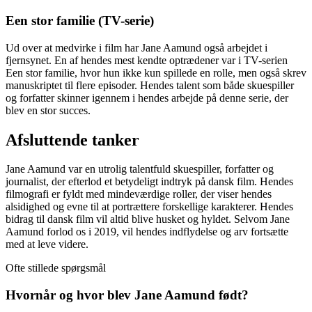
Een stor familie (TV-serie)
Ud over at medvirke i film har Jane Aamund også arbejdet i
fjernsynet. En af hendes mest kendte optrædener var i TV-serien
Een stor familie, hvor hun ikke kun spillede en rolle, men også skrev
manuskriptet til flere episoder. Hendes talent som både skuespiller
og forfatter skinner igennem i hendes arbejde på denne serie, der
blev en stor succes.
Afsluttende tanker
Jane Aamund var en utrolig talentfuld skuespiller, forfatter og
journalist, der efterlod et betydeligt indtryk på dansk film. Hendes
filmografi er fyldt med mindeværdige roller, der viser hendes
alsidighed og evne til at portrættere forskellige karakterer. Hendes
bidrag til dansk film vil altid blive husket og hyldet. Selvom Jane
Aamund forlod os i 2019, vil hendes indflydelse og arv fortsætte
med at leve videre.
Ofte stillede spørgsmål
Hvornår og hvor blev Jane Aamund født?