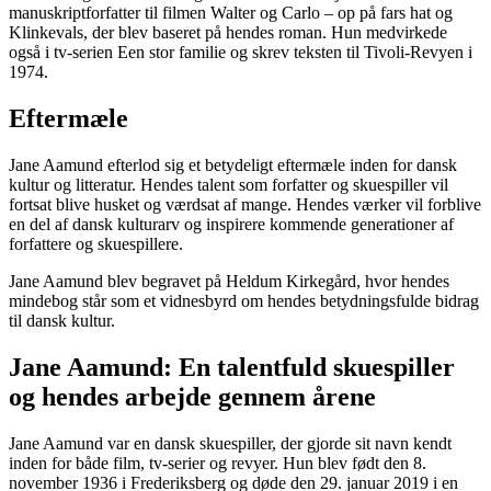
manuskriptforfatter til filmen Walter og Carlo – op på fars hat og
Klinkevals, der blev baseret på hendes roman. Hun medvirkede
også i tv-serien Een stor familie og skrev teksten til Tivoli-Revyen i
1974.
Eftermæle
Jane Aamund efterlod sig et betydeligt eftermæle inden for dansk
kultur og litteratur. Hendes talent som forfatter og skuespiller vil
fortsat blive husket og værdsat af mange. Hendes værker vil forblive
en del af dansk kulturarv og inspirere kommende generationer af
forfattere og skuespillere.
Jane Aamund blev begravet på Heldum Kirkegård, hvor hendes
mindebog står som et vidnesbyrd om hendes betydningsfulde bidrag
til dansk kultur.
Jane Aamund: En talentfuld skuespiller
og hendes arbejde gennem årene
Jane Aamund var en dansk skuespiller, der gjorde sit navn kendt
inden for både film, tv-serier og revyer. Hun blev født den 8.
november 1936 i Frederiksberg og døde den 29. januar 2019 i en