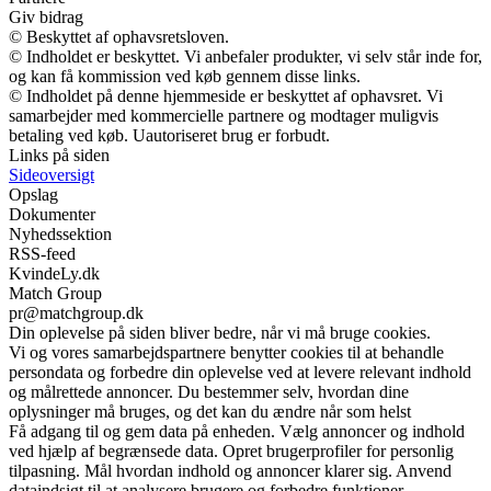
Giv bidrag
© Beskyttet af ophavsretsloven.
© Indholdet er beskyttet. Vi anbefaler produkter, vi selv står inde for,
og kan få kommission ved køb gennem disse links.
© Indholdet på denne hjemmeside er beskyttet af ophavsret. Vi
samarbejder med kommercielle partnere og modtager muligvis
betaling ved køb. Uautoriseret brug er forbudt.
Links på siden
Sideoversigt
Opslag
Dokumenter
Nyhedssektion
RSS-feed
KvindeLy.dk
Match Group
pr@matchgroup.dk
Din oplevelse på siden bliver bedre, når vi må bruge cookies.
Vi og vores samarbejdspartnere benytter cookies til at behandle
persondata og forbedre din oplevelse ved at levere relevant indhold
og målrettede annoncer. Du bestemmer selv, hvordan dine
oplysninger må bruges, og det kan du ændre når som helst
Få adgang til og gem data på enheden. Vælg annoncer og indhold
ved hjælp af begrænsede data. Opret brugerprofiler for personlig
tilpasning. Mål hvordan indhold og annoncer klarer sig. Anvend
dataindsigt til at analysere brugere og forbedre funktioner