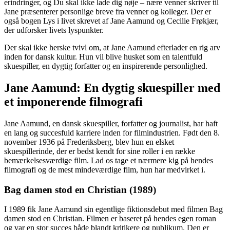
erindringer, og Du skal ikke lade dig nøje – nære venner skriver til
Jane præsenterer personlige breve fra venner og kolleger. Der er
også bogen Lys i livet skrevet af Jane Aamund og Cecilie Frøkjær,
der udforsker livets lyspunkter.
Der skal ikke herske tvivl om, at Jane Aamund efterlader en rig arv
inden for dansk kultur. Hun vil blive husket som en talentfuld
skuespiller, en dygtig forfatter og en inspirerende personlighed.
Jane Aamund: En dygtig skuespiller med
et imponerende filmografi
Jane Aamund, en dansk skuespiller, forfatter og journalist, har haft
en lang og succesfuld karriere inden for filmindustrien. Født den 8.
november 1936 på Frederiksberg, blev hun en elsket
skuespillerinde, der er bedst kendt for sine roller i en række
bemærkelsesværdige film. Lad os tage et nærmere kig på hendes
filmografi og de mest mindeværdige film, hun har medvirket i.
Bag damen stod en Christian (1989)
I 1989 fik Jane Aamund sin egentlige fiktionsdebut med filmen Bag
damen stod en Christian. Filmen er baseret på hendes egen roman
og var en stor succes både blandt kritikere og publikum. Den er