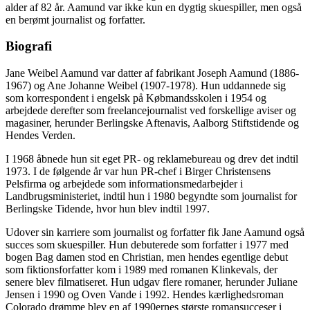
alder af 82 år. Aamund var ikke kun en dygtig skuespiller, men også
en berømt journalist og forfatter.
Biografi
Jane Weibel Aamund var datter af fabrikant Joseph Aamund (1886-
1967) og Ane Johanne Weibel (1907-1978). Hun uddannede sig
som korrespondent i engelsk på Købmandsskolen i 1954 og
arbejdede derefter som freelancejournalist ved forskellige aviser og
magasiner, herunder Berlingske Aftenavis, Aalborg Stiftstidende og
Hendes Verden.
I 1968 åbnede hun sit eget PR- og reklamebureau og drev det indtil
1973. I de følgende år var hun PR-chef i Birger Christensens
Pelsfirma og arbejdede som informationsmedarbejder i
Landbrugsministeriet, indtil hun i 1980 begyndte som journalist for
Berlingske Tidende, hvor hun blev indtil 1997.
Udover sin karriere som journalist og forfatter fik Jane Aamund også
succes som skuespiller. Hun debuterede som forfatter i 1977 med
bogen Bag damen stod en Christian, men hendes egentlige debut
som fiktionsforfatter kom i 1989 med romanen Klinkevals, der
senere blev filmatiseret. Hun udgav flere romaner, herunder Juliane
Jensen i 1990 og Oven Vande i 1992. Hendes kærlighedsroman
Colorado drømme blev en af ​​1990ernes største romansucceser i