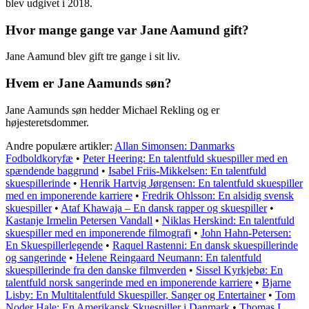
blev udgivet i 2018.
Hvor mange gange var Jane Aamund gift?
Jane Aamund blev gift tre gange i sit liv.
Hvem er Jane Aamunds søn?
Jane Aamunds søn hedder Michael Rekling og er
højesteretsdommer.
Andre populære artikler:
Allan Simonsen: Danmarks
Fodboldkoryfæ
•
Peter Heering: En talentfuld skuespiller med en
spændende baggrund
•
Isabel Friis-Mikkelsen: En talentfuld
skuespillerinde
•
Henrik Hartvig Jørgensen: En talentfuld skuespiller
med en imponerende karriere
•
Fredrik Ohlsson: En alsidig svensk
skuespiller
•
Ataf Khawaja – En dansk rapper og skuespiller
•
Kastanje Irmelin Petersen Vandall
•
Niklas Herskind: En talentfuld
skuespiller med en imponerende filmografi
•
John Hahn-Petersen:
En Skuespillerlegende
•
Raquel Rastenni: En dansk skuespillerinde
og sangerinde
•
Helene Reingaard Neumann: En talentfuld
skuespillerinde fra den danske filmverden
•
Sissel Kyrkjebø: En
talentfuld norsk sangerinde med en imponerende karriere
•
Bjarne
Lisby: En Multitalentfuld Skuespiller, Sanger og Entertainer
•
Tom
Noder Hale: En Amerikansk Skuespiller i Danmark
•
Thomas L.