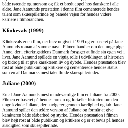
både rørende og morsom og fik et bredt appel hos danskere i alle
aldre. Jane Aamunds præstation i denne film cementerede hendes
talent som skuespillerinde og banede vejen for hendes videre
karriere i filmbranchen.
Klinkevals (1999)
Klinkevals er en film, der blev udgivet i 1999 og er baseret på Jane
Aamunds roman af samme navn. Filmen handler om den unge pige
Anne, der i efterkrigstidens Danmark forsøger at finde sin egen vej i
livet. Jane Aamund spillede en vigtig rolle i udviklingen af historien
og bidrog til at give karakteren liv og dybde. Hendes præstation blev
rost af både publikum og kritikere og cementerede hendes status
som en af Danmarks mest talentfulde skuespillerinder.
Juliane (2000)
En af Jane Aamunds mest mindeværdige film er Juliane fra 2000.
Filmen er baseret på hendes roman og fortæller historien om den
unge kvinde Juliane, der navigerer gennem kærlighed og tab. Jane
Aamund spiller den ældre version af Juliane og formår at give
karakteren både sårbarhed og styrke. Hendes præstation i filmen
blev højt rost af både publikum og kritikere og er et bevis på hendes
alsidighed som skuespillerinde.