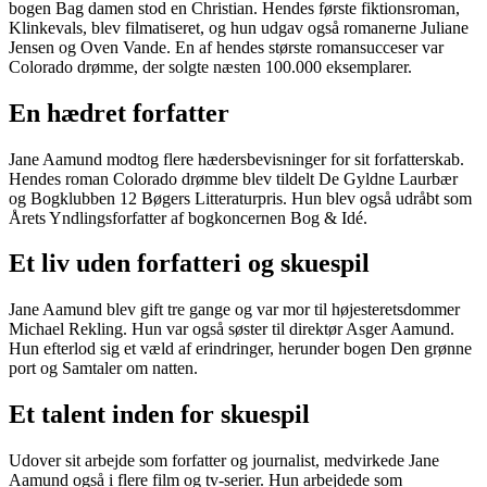
bogen Bag damen stod en Christian. Hendes første fiktionsroman,
Klinkevals, blev filmatiseret, og hun udgav også romanerne Juliane
Jensen og Oven Vande. En af hendes største romansucceser var
Colorado drømme, der solgte næsten 100.000 eksemplarer.
En hædret forfatter
Jane Aamund modtog flere hædersbevisninger for sit forfatterskab.
Hendes roman Colorado drømme blev tildelt De Gyldne Laurbær
og Bogklubben 12 Bøgers Litteraturpris. Hun blev også udråbt som
Årets Yndlingsforfatter af bogkoncernen Bog & Idé.
Et liv uden forfatteri og skuespil
Jane Aamund blev gift tre gange og var mor til højesteretsdommer
Michael Rekling. Hun var også søster til direktør Asger Aamund.
Hun efterlod sig et væld af erindringer, herunder bogen Den grønne
port og Samtaler om natten.
Et talent inden for skuespil
Udover sit arbejde som forfatter og journalist, medvirkede Jane
Aamund også i flere film og tv-serier. Hun arbejdede som