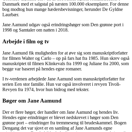
Danmark med et salgstal på næsten 100.000 eksemplarer. For denne
bog modtog hun mange hædersbevisninger, herunder De Gyldne
Laurbær.
Jane Aamund udgav også erindringsbøger som Den grønne port i
1998 og Samtaler om natten i 2018.
Arbejde i film og tv
Jane Aamund fik muligheden for at øve sig som manuskriptforfatter
for filmen Walter og Carlo – op på fars hat fra 1985. Hun skrev også
manuskriptet til filmen Klinkevals fra 1999 og Juliane fra 2000, som
begge var baseret på hendes egne romaner.
I tv-verdenen arbejdede Jane Aamund som manuskriptforfatter for
serien Een stor familie. Hun var også involveret i revyen Tivoli-
Revyen fra 1974, hvor hun bidrog med tekster.
Bøger om Jane Aamund
Der er flere bøger, der handler om Jane Aamund og hendes liv.
Hendes egne erindringer er blevet nedskrevet i bøger som Den
grønne port – erindringer fra tremmeseng til brudeskammel. Bogen
Dengang det var sjovt er en samling af Jane Aamunds egne