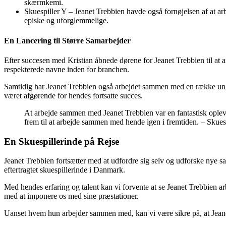
skærmkemi.
Skuespiller Y – Jeanet Trebbien havde også fornøjelsen af at ar
episke og uforglemmelige.
En Lancering til Større Samarbejder
Efter succesen med Kristian åbnede dørene for Jeanet Trebbien til at a
respekterede navne inden for branchen.
Samtidig har Jeanet Trebbien også arbejdet sammen med en række unge 
været afgørende for hendes fortsatte succes.
At arbejde sammen med Jeanet Trebbien var en fantastisk oplevel
frem til at arbejde sammen med hende igen i fremtiden. – Skues
En Skuespillerinde på Rejse
Jeanet Trebbien fortsætter med at udfordre sig selv og udforske nye s
eftertragtet skuespillerinde i Danmark.
Med hendes erfaring og talent kan vi forvente at se Jeanet Trebbien a
med at imponere os med sine præstationer.
Uanset hvem hun arbejder sammen med, kan vi være sikre på, at Jeanet