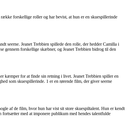
ække forskellige roller og har bevist, at hun er en skuespillerinde
dt seerne. Jeanet Trebbien spillede den rolle, der hedder Camilla i
ejse gennem forskellige skæbner, og Jeanet Trebbien bidrog til den
r kæmper for at finde sin retning i livet. Jeanet Trebbien spiller en
hed som skuespillerinde. 1 er en rørende film, der giver seerne
gle af de film, hvor hun har vist sit store skuespiltalent. Hun er kendt
 hun fortsætter med at imponere publikum med hendes talentfulde