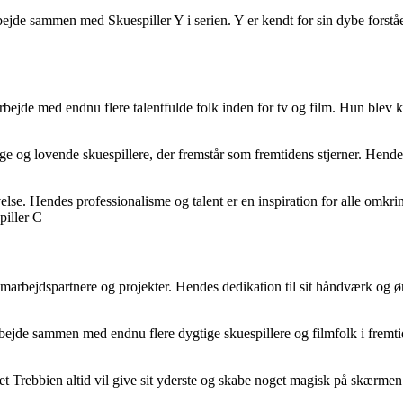
bejde sammen med Skuespiller Y i serien. Y er kendt for sin dybe forståe
rbejde med endnu flere talentfulde folk inden for tv og film. Hun blev k
og lovende skuespillere, der fremstår som fremtidens stjerner. Hendes 
se. Hendes professionalisme og talent er en inspiration for alle omkrin
piller C
amarbejdspartnere og projekter. Hendes dedikation til sit håndværk og ø
rbejde sammen med endnu flere dygtige skuespillere og filmfolk i fremt
 Trebbien altid vil give sit yderste og skabe noget magisk på skærmen