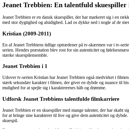
Jeanet Trebbien: En talentfuld skuespiller
Jeanet Trebbien er en dansk skuespiller, der har markeret sig i en ræk
med stor dygtighed og alsidighed. Lad os dykke ned i nogle af de me
Kristian (2009-2011)
En af Jeanet Trebbiens tidlige optrædener på tv-skærmen var i tv-seri
serien. Hendes præstation blev rost for sin autenticitet og følelsesmæ
stærke skuespilensemble.
Jeanet Trebbien i 1
Udover tv-serien Kristian har Jeanet Trebbien også medvirket i filmen 1
stærk sekundær karakter i filmen, der giver en dybde og nuance til hi
mulighed for at spejle sig i karakterernes håb og drømme.
Udforsk Jeanet Trebbiens talentfulde filmkarriere
Jeanet Trebbien er en skuespiller med mange talenter, der har skabt sig
for at bringe sine karakterer til live og give dem autenticitet og dyb
skuespil.