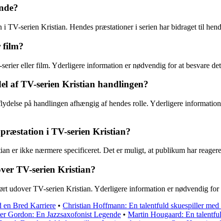
inde?
 TV-serien Kristian. Hendes præstationer i serien har bidraget til hen
 film?
serier eller film. Yderligere information er nødvendig for at besvare de
el af TV-serien Kristian handlingen?
flydelse på handlingen afhængig af hendes rolle. Yderligere information
ræstation i TV-serien Kristian?
an er ikke nærmere specificeret. Det er muligt, at publikum har reageret
ver TV-serien Kristian?
ført udover TV-serien Kristian. Yderligere information er nødvendig for
 en Bred Karriere
•
Christian Hoffmann: En talentfuld skuespiller med
er Gordon: En Jazzsaxofonist Legende
•
Martin Hougaard: En talentfu