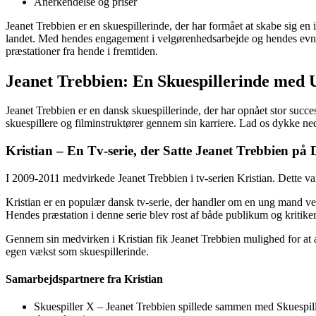
Anerkendelse og priser
Jeanet Trebbien er en skuespillerinde, der har formået at skabe sig en 
landet. Med hendes engagement i velgørenhedsarbejde og hendes evne til
præstationer fra hende i fremtiden.
Jeanet Trebbien: En Skuespillerinde med 
Jeanet Trebbien er en dansk skuespillerinde, der har opnået stor succe
skuespillere og filminstruktører gennem sin karriere. Lad os dykke n
Kristian – En Tv-serie, der Satte Jeanet Trebbien p
I 2009-2011 medvirkede Jeanet Trebbien i tv-serien Kristian. Dette var
Kristian er en populær dansk tv-serie, der handler om en ung mand ved n
Hendes præstation i denne serie blev rost af både publikum og kritiker
Gennem sin medvirken i Kristian fik Jeanet Trebbien mulighed for at 
egen vækst som skuespillerinde.
Samarbejdspartnere fra Kristian
Skuespiller X – Jeanet Trebbien spillede sammen med Skuespille