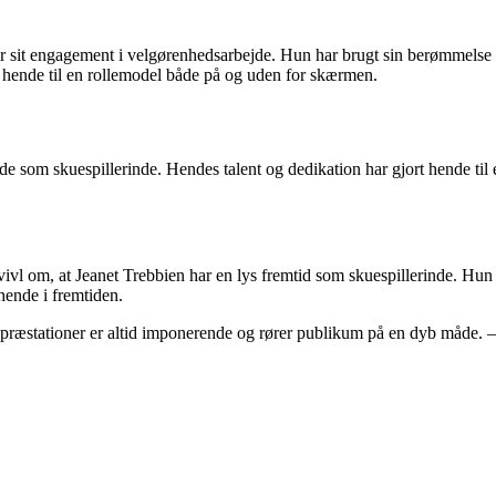
r sit engagement i velgørenhedsarbejde. Hun har brugt sin berømmelse til 
hende til en rollemodel både på og uden for skærmen.
jde som skuespillerinde. Hendes talent og dedikation har gjort hende ti
tvivl om, at Jeanet Trebbien har en lys fremtid som skuespillerinde. Hu
hende i fremtiden.
s præstationer er altid imponerende og rører publikum på en dyb måde. –