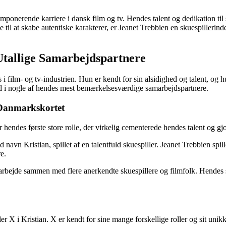
imponerende karriere i dansk film og tv. Hendes talent og dedikation til 
 at skabe autentiske karakterer, er Jeanet Trebbien en skuespillerinde 
Utallige Samarbejdspartnere
s i film- og tv-industrien. Hun er kendt for sin alsidighed og talent, o
ed i nogle af hendes mest bemærkelsesværdige samarbejdspartnere.
å Danmarkskortet
 hendes første store rolle, der virkelig cementerede hendes talent og gj
avn Kristian, spillet af en talentfuld skuespiller. Jeanet Trebbien spil
e.
arbejde sammen med flere anerkendte skuespillere og filmfolk. Hendes 
r X i Kristian. X er kendt for sine mange forskellige roller og sit uni