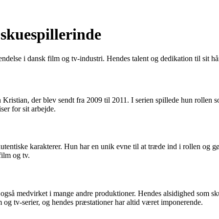
 skuespillerinde
ndelse i dansk film og tv-industri. Hendes talent og dedikation til sit h
 Kristian, der blev sendt fra 2009 til 2011. I serien spillede hun roll
er for sit arbejde.
 autentiske karakterer. Hun har en unik evne til at træde ind i rollen og
film og tv.
n også medvirket i mange andre produktioner. Hendes alsidighed som skues
ilm og tv-serier, og hendes præstationer har altid været imponerende.