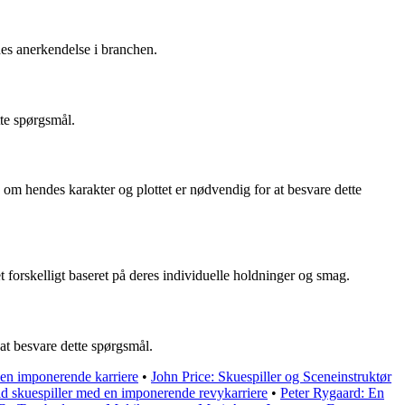
des anerkendelse i branchen.
tte spørgsmål.
 om hendes karakter og plottet er nødvendig for at besvare dette
 forskelligt baseret på deres individuelle holdninger og smag.
 at besvare dette spørgsmål.
 en imponerende karriere
•
John Price: Skuespiller og Sceneinstruktør
ld skuespiller med en imponerende revykarriere
•
Peter Rygaard: En