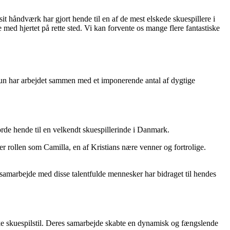
sit håndværk har gjort hende til en af de mest elskede skuespillere i
med hjertet på rette sted. Vi kan forvente os mange flere fantastiske
g hun har arbejdet sammen med et imponerende antal af dygtige
orde hende til en velkendt skuespillerinde i Danmark.
ler rollen som Camilla, en af Kristians nære venner og fortrolige.
samarbejde med disse talentfulde mennesker har bidraget til hendes
kke skuespilstil. Deres samarbejde skabte en dynamisk og fængslende