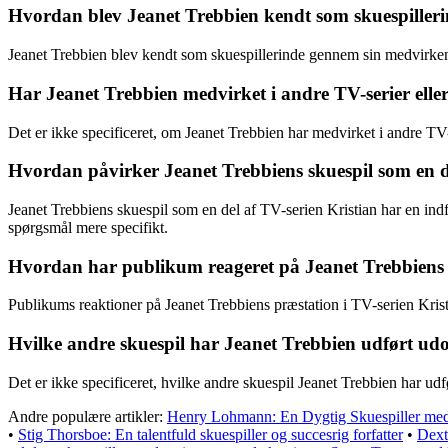
Hvordan blev Jeanet Trebbien kendt som skuespiller
Jeanet Trebbien blev kendt som skuespillerinde gennem sin medvirken i
Har Jeanet Trebbien medvirket i andre TV-serier eller
Det er ikke specificeret, om Jeanet Trebbien har medvirket i andre TV-
Hvordan påvirker Jeanet Trebbiens skuespil som en d
Jeanet Trebbiens skuespil som en del af TV-serien Kristian har en ind
spørgsmål mere specifikt.
Hvordan har publikum reageret på Jeanet Trebbiens p
Publikums reaktioner på Jeanet Trebbiens præstation i TV-serien Kristi
Hvilke andre skuespil har Jeanet Trebbien udført udo
Det er ikke specificeret, hvilke andre skuespil Jeanet Trebbien har ud
Andre populære artikler:
Henry Lohmann: En Dygtig Skuespiller med
•
Stig Thorsboe: En talentfuld skuespiller og succesrig forfatter
•
Dext