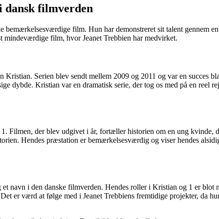
 i dansk filmverden
ke bemærkelsesværdige film. Hun har demonstreret sit talent gennem en r
st mindeværdige film, hvor Jeanet Trebbien har medvirket.
en Kristian. Serien blev sendt mellem 2009 og 2011 og var en succes blan
ssige dybde. Kristian var en dramatisk serie, der tog os med på en reel r
. Filmen, der blev udgivet i år, fortæller historien om en ung kvinde, de
storien. Hendes præstation er bemærkelsesværdig og viser hendes alsidig
 et navn i den danske filmverden. Hendes roller i Kristian og 1 er blot no
de. Det er værd at følge med i Jeanet Trebbiens fremtidige projekter, da