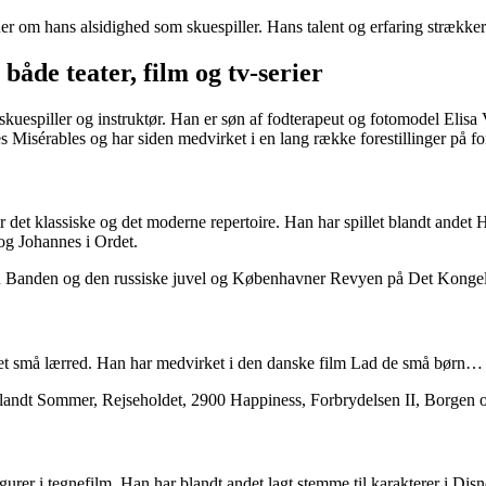
r om hans alsidighed som skuespiller. Hans talent og erfaring strækk
både teater, film og tv-serier
kuespiller og instruktør. Han er søn af fodterapeut og fotomodel Elis
Misérables og har siden medvirket i en lang række forestillinger på for
or det klassiske og det moderne repertoire. Han har spillet blandt ande
g Johannes i Ordet.
lsen Banden og den russiske juvel og Københavner Revyen på Det Kongel
et små lærred. Han har medvirket i den danske film Lad de små børn… f
eriblandt Sommer, Rejseholdet, 2900 Happiness, Forbrydelsen II, Borgen 
igurer i tegnefilm. Han har blandt andet lagt stemme til karakterer i D