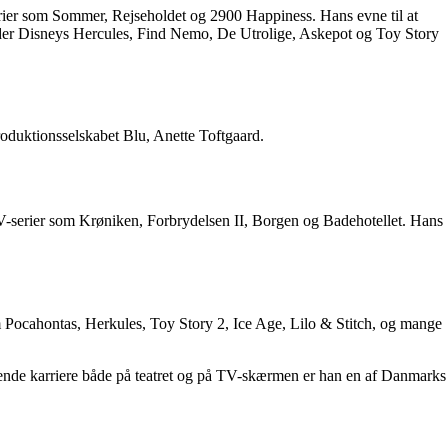
rier som Sommer, Rejseholdet og 2900 Happiness. Hans evne til at
herunder Disneys Hercules, Find Nemo, De Utrolige, Askepot og Toy Story
roduktionsselskabet Blu, Anette Toftgaard.
TV-serier som Krøniken, Forbrydelsen II, Borgen og Badehotellet. Hans
om Pocahontas, Herkules, Toy Story 2, Ice Age, Lilo & Stitch, og mange
rende karriere både på teatret og på TV-skærmen er han en af Danmarks