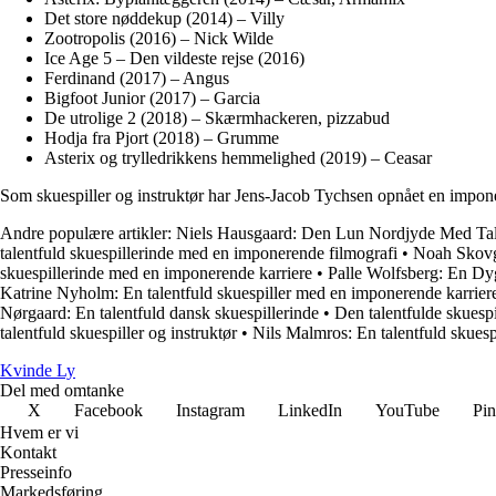
Det store nøddekup (2014) – Villy
Zootropolis (2016) – Nick Wilde
Ice Age 5 – Den vildeste rejse (2016)
Ferdinand (2017) – Angus
Bigfoot Junior (2017) – Garcia
De utrolige 2 (2018) – Skærmhackeren, pizzabud
Hodja fra Pjort (2018) – Grumme
Asterix og trylledrikkens hemmelighed (2019) – Ceasar
Som skuespiller og instruktør har Jens-Jacob Tychsen opnået en imponere
Andre populære artikler:
Niels Hausgaard: Den Lun Nordjyde Med Talr
talentfuld skuespillerinde med en imponerende filmografi
•
Noah Skovga
skuespillerinde med en imponerende karriere
•
Palle Wolfsberg: En Dyg
Katrine Nyholm: En talentfuld skuespiller med en imponerende karrier
Nørgaard: En talentfuld dansk skuespillerinde
•
Den talentfulde skuesp
talentfuld skuespiller og instruktør
•
Nils Malmros: En talentfuld skuespi
Kvinde Ly
Del med omtanke
X
Facebook
Instagram
LinkedIn
YouTube
Pin
Hvem er vi
Kontakt
Presseinfo
Markedsføring