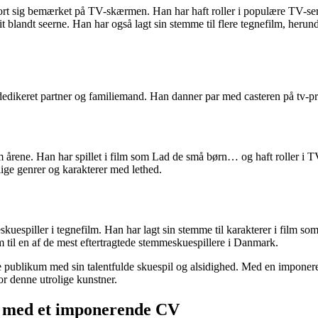
ort sig bemærket på TV-skærmen. Han har haft roller i populære TV-se
avorit blandt seerne. Han har også lagt sin stemme til flere tegnefilm, 
 dedikeret partner og familiemand. Han danner par med casteren på tv-p
 årene. Han har spillet i film som Lad de små børn… og haft roller i 
llige genrer og karakterer med lethed.
uespiller i tegnefilm. Han har lagt sin stemme til karakterer i film s
am til en af de mest eftertragtede stemmeskuespillere i Danmark.
re publikum med sin talentfulde skuespil og alsidighed. Med en impone
for denne utrolige kunstner.
er med et imponerende CV