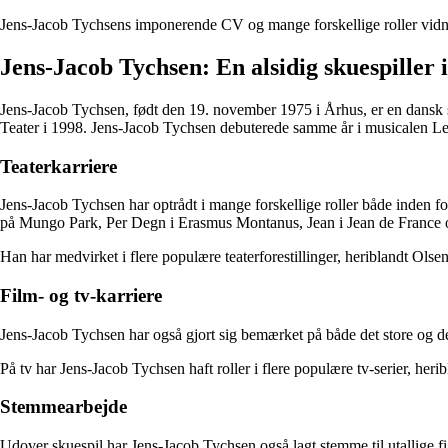
Jens-Jacob Tychsens imponerende CV og mange forskellige roller vidne
Jens-Jacob Tychsen: En alsidig skuespiller i 
Jens-Jacob Tychsen, født den 19. november 1975 i Århus, er en dansk s
Teater i 1998. Jens-Jacob Tychsen debuterede samme år i musicalen Les 
Teaterkarriere
Jens-Jacob Tychsen har optrådt i mange forskellige roller både inden f
på Mungo Park, Per Degn i Erasmus Montanus, Jean i Jean de France o
Han har medvirket i flere populære teaterforestillinger, heriblandt O
Film- og tv-karriere
Jens-Jacob Tychsen har også gjort sig bemærket på både det store og d
På tv har Jens-Jacob Tychsen haft roller i flere populære tv-serier, h
Stemmearbejde
Udover skuespil har Jens-Jacob Tychsen også lagt stemme til utallige f