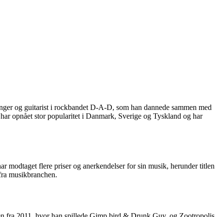
rsanger og guitarist i rockbandet D-A-D, som han dannede sammen med
har opnået stor popularitet i Danmark, Sverige og Tyskland og har
 modtaget flere priser og anerkendelser for sin musik, herunder titlen
 fra musikbranchen.
aren fra 2011, hvor han spillede Gimp bird & Drunk Guy, og Zootropolis