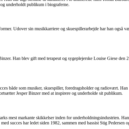
ve og underholdt publikum i biograferne.
stformer. Udover sin musikkarriere og skuespillerarbejde har han også v
inzer. Han blev gift med terapeut og sygeplejerske Louise Giese den 25.
 succes både som musiker, skuespiller, foredragsholder og radiovært. Ha
ortsætter Jesper Binzer med at inspirere og underholde sit publikum.
arks mest markante skikkelser inden for underholdningsindustrien. Han
n med succes har ledet siden 1982, sammen med bassist Stig Pedersen o