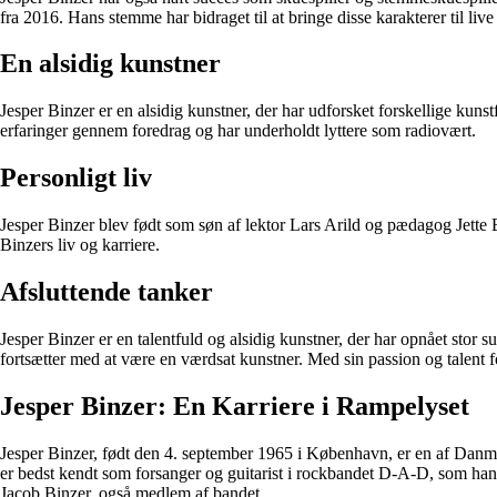
fra 2016. Hans stemme har bidraget til at bringe disse karakterer til li
En alsidig kunstner
Jesper Binzer er en alsidig kunstner, der har udforsket forskellige kun
erfaringer gennem foredrag og har underholdt lyttere som radiovært.
Personligt liv
Jesper Binzer blev født som søn af lektor Lars Arild og pædagog Jette B
Binzers liv og karriere.
Afsluttende tanker
Jesper Binzer er en talentfuld og alsidig kunstner, der har opnået stor
fortsætter med at være en værdsat kunstner. Med sin passion og talent f
Jesper Binzer: En Karriere i Rampelyset
Jesper Binzer, født den 4. september 1965 i København, er en af Danm
er bedst kendt som forsanger og guitarist i rockbandet D-A-D, som ha
Jacob Binzer, også medlem af bandet.