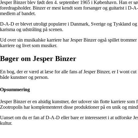
Jesper Binzer blev født den 4. september 1965 i København. Han er søn
foredragsholder. Binzer er mest kendt som forsanger og guitarist i D
medlem af bandet.
D-A-D er blevet utroligt populære i Danmark, Sverige og Tyskland og e
karisma og udstråling på scenen.
Ud over sin musikalske karriere har Jesper Binzer også spillet trommer
karriere og livet som musiker.
Bøger om Jesper Binzer
En bog, der er værd at læse for alle fans af Jesper Binzer, er I wont cu
både kunstner og person.
Opsummering
Jesper Binzer er en alsidig kunstner, der udover sin flotte karriere so
Zootropolis har komplementeret disse produktioner på en unik og mind
Uanset om du er fan af D-A-D eller bare er interesseret i at udforske J
kultur.