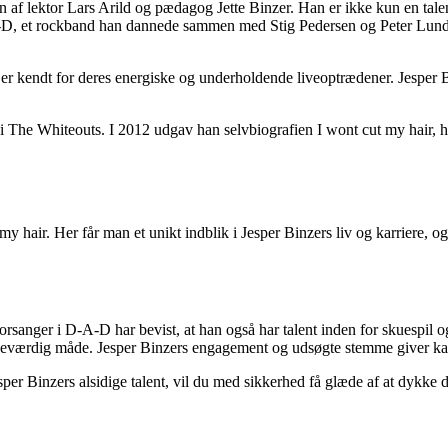
 af lektor Lars Arild og pædagog Jette Binzer. Han er ikke kun en tale
-A-D, et rockband han dannede sammen med Stig Pedersen og Peter Lundh
r kendt for deres energiske og underholdende liveoptrædener. Jesper B
 i The Whiteouts. I 2012 udgav han selvbiografien I wont cut my hair, h
t my hair. Her får man et unikt indblik i Jesper Binzers liv og karriere,
m forsanger i D-A-D har bevist, at han også har talent inden for skuespi
eværdig måde. Jesper Binzers engagement og udsøgte stemme giver kara
esper Binzers alsidige talent, vil du med sikkerhed få glæde af at dykke