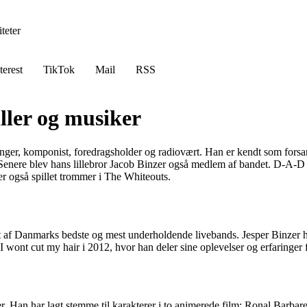
teter
terest
TikTok
Mail
RSS
iller og musiker
sanger, komponist, foredragsholder og radiovært. Han er kendt som fo
Senere blev hans lillebror Jacob Binzer også medlem af bandet. D-A-D 
er også spillet trommer i The Whiteouts.
 af Danmarks bedste og mest underholdende livebands. Jesper Binzer har
 wont cut my hair i 2012, hvor han deler sine oplevelser og erfaringer
er. Han har lagt stemme til karakterer i to animerede film: Ronal Barb