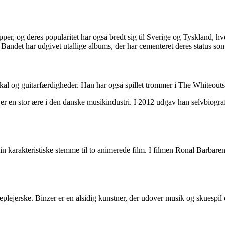
er, og deres popularitet har også bredt sig til Sverige og Tyskland, h
. Bandet har udgivet utallige albums, der har cementeret deres status 
okal og guitarfærdigheder. Han har også spillet trommer i The Whiteouts
r en stor ære i den danske musikindustri. I 2012 udgav han selvbiografi
sin karakteristiske stemme til to animerede film. I filmen Ronal Barbar
eplejerske. Binzer er en alsidig kunstner, der udover musik og skuespil 