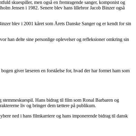
ntfuld skuespiller, men også en fremragende sanger, komponist og
olm Jensen i 1982. Senere blev hans lillebror Jacob Binzer også
inzer blev i 2001 kåret som Årets Danske Sanger og er kendt for sin
vor han delte sine personlige oplevelser og refleksioner omkring sin
 og bogen giver læseren en forståelse for, hvad der har formet ham som
l og stemmeskuespil. Hans bidrag til film som Ronal Barbaren og
ktererne liv og bringer dem tættere på publikum.
 dybere ned i hans filmkarriere og hans imponerende bidrag til dansk