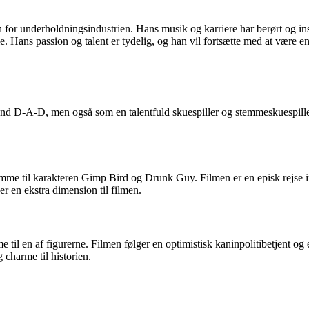
den for underholdningsindustrien. Hans musik og karriere har berørt og
e. Hans passion og talent er tydelig, og han vil fortsætte med at være e
and D-A-D, men også som en talentfuld skuespiller og stemmeskuespille
emme til karakteren Gimp Bird og Drunk Guy. Filmen er en episk rejse i
jer en ekstra dimension til filmen.
 til en af ​​figurerne. Filmen følger en optimistisk kaninpolitibetjent o
charme til historien.