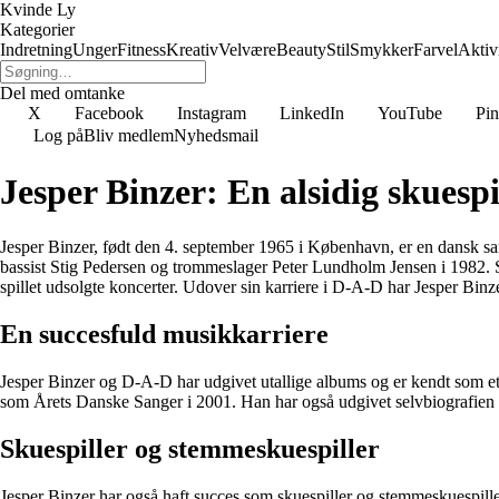
Kvinde Ly
Kategorier
Indretning
Unger
Fitness
Kreativ
Velvære
Beauty
Stil
Smykker
Farvel
Aktivi
Del med omtanke
X
Facebook
Instagram
LinkedIn
YouTube
Pin
Log på
Bliv medlem
Nyhedsmail
Jesper Binzer: En alsidig skuesp
Jesper Binzer, født den 4. september 1965 i København, er en dansk 
bassist Stig Pedersen og trommeslager Peter Lundholm Jensen i 1982. 
spillet udsolgte koncerter. Udover sin karriere i D-A-D har Jesper Binz
En succesfuld musikkarriere
Jesper Binzer og D-A-D har udgivet utallige albums og er kendt som et
som Årets Danske Sanger i 2001. Han har også udgivet selvbiografien I
Skuespiller og stemmeskuespiller
Jesper Binzer har også haft succes som skuespiller og stemmeskuespill