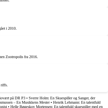
tioner.
ået i 2010.
men Zootropolis fra 2016.
iffs.
adiovært på DR P3
•
Sverre Holm: En Skuespiller og Sanger, der
smussen – En Musikkens Mester
•
Henrik Lehmann: En talentfuld
onist
•
Helle Bøgeskov Mortensen: En talentfuld skuespiller med en