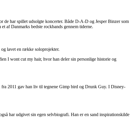
vor de har spillet udsolgte koncerter. Både D-A-D og Jesper Binzer som
som et af Danmarks bedste rockbands gennem tiderne.
 og lavet en række soloprojekter.
en I wont cut my hair, hvor han deler sin personlige historie og
en fra 2011 gav han liv til tegnene Gimp bird og Drunk Guy. I Disney-
også har udgivet sin egen selvbiografi. Han er en sand inspirationskilde