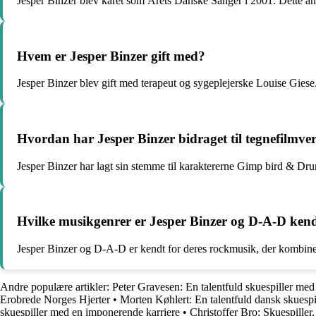
Jesper Binzer blev kåret som Årets Danske Sanger i 2001. Dette an
Hvem er Jesper Binzer gift med?
Jesper Binzer blev gift med terapeut og sygeplejerske Louise Gies
Hvordan har Jesper Binzer bidraget til tegnefilmv
Jesper Binzer har lagt sin stemme til karaktererne Gimp bird & Dru
Hvilke musikgenrer er Jesper Binzer og D-A-D kend
Jesper Binzer og D-A-D er kendt for deres rockmusik, der kombiner
Andre populære artikler:
Peter Gravesen: En talentfuld skuespiller me
Erobrede Norges Hjerter
•
Morten Køhlert: En talentfuld dansk skuespil
skuespiller med en imponerende karriere
•
Christoffer Bro: Skuespiller,