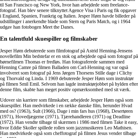
til San Francisco og New York, hvor han arbejdede som freelance-
fotograf. Han blev senere tilknyttet Agence Visa i Paris og fik opgaver
i England, Spanien, Frankrig og Italien. Jesper Høm havde billeder på
udstillinger i anerkendte blade som Stern og Paris Match, og i 1964
udgav han fotobogen Meet the Danes.
En talentfuld skuespiller og filmskaber
Jesper Høm debuterede som filmfotograf på Astrid Henning-Jensens
novellefilm Min bedstefar er en stok og arbejdede også som fotograf på
børnefilmen Thomas er fredløs. Han fotograferede sammen med
Henning Camre på filmen Balladen om Carl-Henning og var også
involveret som fotograf på Jens Jørgen Thorsens Stille dage i Clichy
og Thorvald og Linda. I 1969 debuterede Jesper Høm som instruktør
på filmen Smil Emil. Selvom han lagde instruktørjobbet på hylden efter
denne film, skabte han meget positiv opmærksomhed med sit værk.
Udover sin karriere som filmskaber, arbejdede Jesper Høm også som
skuespiller. Han medvirkede i en række danske film, herunder Hvad
med os? (1963), Sult (1966), Dage i min fars hus (1968), Desertøren
(1971), Hovedjægerne (1971), Tjærehandleren (1971) og Deadline
(1972). Han vendte tilbage til skærmen i 1986 med filmen Take it easy,
hvor Eddie Skoller spillede rollen som jazzmusikeren Leo Mathisen.
Han medvirkede også som cheffotograf på filmen Jesus vender tilbage