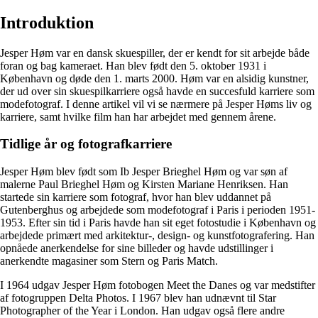
Introduktion
Jesper Høm var en dansk skuespiller, der er kendt for sit arbejde både
foran og bag kameraet. Han blev født den 5. oktober 1931 i
København og døde den 1. marts 2000. Høm var en alsidig kunstner,
der ud over sin skuespilkarriere også havde en succesfuld karriere som
modefotograf. I denne artikel vil vi se nærmere på Jesper Høms liv og
karriere, samt hvilke film han har arbejdet med gennem årene.
Tidlige år og fotografkarriere
Jesper Høm blev født som Ib Jesper Brieghel Høm og var søn af
malerne Paul Brieghel Høm og Kirsten Mariane Henriksen. Han
startede sin karriere som fotograf, hvor han blev uddannet på
Gutenberghus og arbejdede som modefotograf i Paris i perioden 1951-
1953. Efter sin tid i Paris havde han sit eget fotostudie i København og
arbejdede primært med arkitektur-, design- og kunstfotografering. Han
opnåede anerkendelse for sine billeder og havde udstillinger i
anerkendte magasiner som Stern og Paris Match.
I 1964 udgav Jesper Høm fotobogen Meet the Danes og var medstifter
af fotogruppen Delta Photos. I 1967 blev han udnævnt til Star
Photographer of the Year i London. Han udgav også flere andre