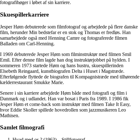
fotografibøger i løbet af sin karriere.
Skuespillerkarriere
Jesper Høm debuterede som filmfotograf og arbejdede på flere danske
film, herunder Min bedstefar er en stok og Thomas er fredløs. Han
samarbejdede også med Henning Camre og fotograferede filmen
Balladen om Carl-Henning.
I 1969 debuterede Jesper Høm som filminstruktør med filmen Smil
Emil. Efter denne film lagde han dog instruktørjobbet på hylden. I
sommeren 1973 startede Høm og hans hustru, skuespillerinden
Elsebeth Reingaard, kunstbiografen Delta i Huset i Magstræde.
Efterfølgende flyttede de biografen til Kompagnistræde med tilhørende
kælderrestaurant Smukke Marie.
Senere i sin karriere arbejdede Høm både med fotografi og film i
Danmark og i udlandet. Han var bosat i Paris fra 1989. I 1986 fik
Jesper Høm et come-back som instruktør med filmen Take It Easy,
hvor Eddie Skoller spillede hovedrollen som jazzmusikeren Leo
Mathisen.
Samlet filmografi
Hvad med os ? (1963) – Stillfotograf