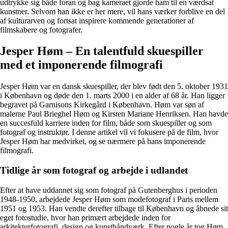
udtrykke sig både foran og bag kameraet gjorde ham til en værdsat
kunstner. Selvom han ikke er her mere, vil hans værker forblive en del
af kulturarven og fortsat inspirere kommende generationer af
filmskabere og fotografer.
Jesper Høm – En talentfuld skuespiller
med et imponerende filmografi
Jesper Høm var en dansk skuespiller, der blev født den 5. oktober 1931
i København og døde den 1. marts 2000 i en alder af 68 år. Han ligger
begravet på Garnisons Kirkegård i København. Høm var søn af
malerne Paul Brieghel Høm og Kirsten Mariane Henriksen. Han havde
en succesfuld karriere inden for film, både som skuespiller og som
fotograf og instruktør. I denne artikel vil vi fokusere på de film, hvor
Jesper Høm har medvirket, og se nærmere på hans imponerende
filmografi.
Tidlige år som fotograf og arbejde i udlandet
Efter at have uddannet sig som fotograf på Gutenberghus i perioden
1948-1950, arbejdede Jesper Høm som modefotograf i Paris mellem
1951 og 1953. Han vendte derefter tilbage til København og åbnede sit
eget fotostudie, hvor han primært arbejdede inden for
arkitekturfotografi, design og kunsthåndværk. Efter nogle år tog Høm