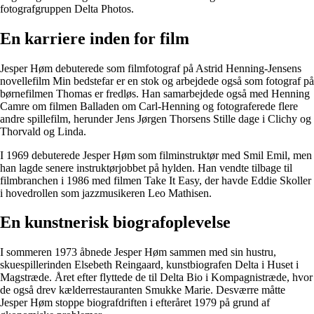
fotografgruppen Delta Photos.
En karriere inden for film
Jesper Høm debuterede som filmfotograf på Astrid Henning-Jensens
novellefilm Min bedstefar er en stok og arbejdede også som fotograf på
børnefilmen Thomas er fredløs. Han samarbejdede også med Henning
Camre om filmen Balladen om Carl-Henning og fotograferede flere
andre spillefilm, herunder Jens Jørgen Thorsens Stille dage i Clichy og
Thorvald og Linda.
I 1969 debuterede Jesper Høm som filminstruktør med Smil Emil, men
han lagde senere instruktørjobbet på hylden. Han vendte tilbage til
filmbranchen i 1986 med filmen Take It Easy, der havde Eddie Skoller
i hovedrollen som jazzmusikeren Leo Mathisen.
En kunstnerisk biografoplevelse
I sommeren 1973 åbnede Jesper Høm sammen med sin hustru,
skuespillerinden Elsebeth Reingaard, kunstbiografen Delta i Huset i
Magstræde. Året efter flyttede de til Delta Bio i Kompagnistræde, hvor
de også drev kælderrestauranten Smukke Marie. Desværre måtte
Jesper Høm stoppe biografdriften i efteråret 1979 på grund af