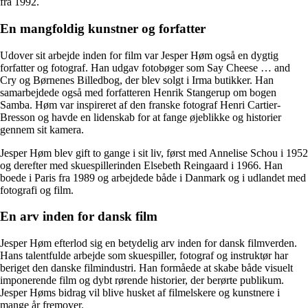
fra 1992.
En mangfoldig kunstner og forfatter
Udover sit arbejde inden for film var Jesper Høm også en dygtig
forfatter og fotograf. Han udgav fotobøger som Say Cheese … and
Cry og Børnenes Billedbog, der blev solgt i Irma butikker. Han
samarbejdede også med forfatteren Henrik Stangerup om bogen
Samba. Høm var inspireret af den franske fotograf Henri Cartier-
Bresson og havde en lidenskab for at fange øjeblikke og historier
gennem sit kamera.
Jesper Høm blev gift to gange i sit liv, først med Annelise Schou i 1952
og derefter med skuespillerinden Elsebeth Reingaard i 1966. Han
boede i Paris fra 1989 og arbejdede både i Danmark og i udlandet med
fotografi og film.
En arv inden for dansk film
Jesper Høm efterlod sig en betydelig arv inden for dansk filmverden.
Hans talentfulde arbejde som skuespiller, fotograf og instruktør har
beriget den danske filmindustri. Han formåede at skabe både visuelt
imponerende film og dybt rørende historier, der berørte publikum.
Jesper Høms bidrag vil blive husket af filmelskere og kunstnere i
mange år fremover.