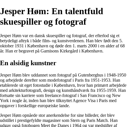
Jesper Høm: En talentfuld
skuespiller og fotograf
Jesper Høm var en dansk skuespiller og fotograf, der efterlod sig et
betydeligt aftryk i både film- og kunstverdenen. Han blev født den 5.
oktober 1931 i København og døde den 1. marts 2000 i en alder af 68
år. Han er begravet på Garnisons Kirkegård i København.
En alsidig kunstner
Jesper Høm blev uddannet som fotograf på Gutenberghus i 1948-1950
og arbejdede derefter som modefotograf i Paris fra 1951-1953. Han
etablerede sit eget fotostudie i København, hvor han primært arbejdede
med arkitekturfotografi, design og kunsthåndværk fra 1955-1959. Han
fortsatte sin karriere som freelance-fotograf i San Francisco og New
York i nogle år, inden han blev tilknyttet Agence Visa i Paris med
opgaver i forskellige europæiske lande.
Jesper Høm opnåede stor anerkendelse for sine billeder, der blev
udstillet i prestigefyldte magasiner som Stern og Paris Match. Han
udgav også fotobogen Meet the Danes i 1964 og var medstifter af