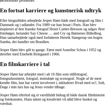
økonomiske problemer.
En fortsat karriere og kunstnerisk udtryk
Efter biograftiden arbejdede Jesper Høm både med fotografi og film i
Danmark og i udlandet. Fra 1989 var han bosat i Paris. Han blev
inspireret af den franske fotograf Henri Cartier-Bresson og udgav flere
fotobøger, herunder Say Cheese … and Cry og Børnenes Billedbog.
Han samarbejdede også med forfatteren Henrik Stangerup om bogen
Samba, der handler om Brasilien.
Jesper Høm blev gift to gange. Først med Annelise Schou i 1952 og
derefter med Elsebeth Reingaard i 1966.
En filmkarriere i tal
Jesper Høm har arbejdet med i alt 16 film som stillfotograf,
fotografassistent, fotograf, instruktør og scenograf. Nogle af de mest
kendte film, han har været involveret i, inkluderer Hvad med os?, Sult,
Dage i min fars hus og Jesus vender tilbage.
Jesper Høm efterlod sig et værdifuldt bidrag til både dansk filmhistorie
og fotokunsten. Hans talent og kreativitet vil altid blive husket og
værdsat.