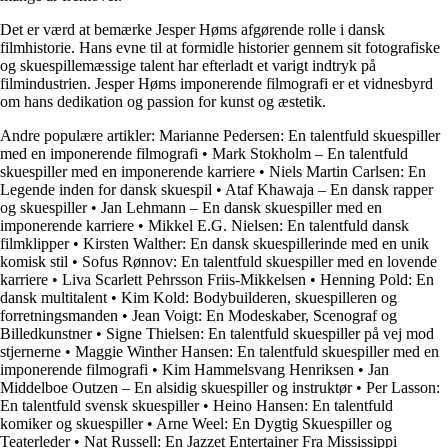
Det er værd at bemærke Jesper Høms afgørende rolle i dansk
filmhistorie. Hans evne til at formidle historier gennem sit fotografiske
og skuespillemæssige talent har efterladt et varigt indtryk på
filmindustrien. Jesper Høms imponerende filmografi er et vidnesbyrd
om hans dedikation og passion for kunst og æstetik.
Andre populære artikler:
Marianne Pedersen: En talentfuld skuespiller
med en imponerende filmografi
•
Mark Stokholm – En talentfuld
skuespiller med en imponerende karriere
•
Niels Martin Carlsen: En
Legende inden for dansk skuespil
•
Ataf Khawaja – En dansk rapper
og skuespiller
•
Jan Lehmann – En dansk skuespiller med en
imponerende karriere
•
Mikkel E.G. Nielsen: En talentfuld dansk
filmklipper
•
Kirsten Walther: En dansk skuespillerinde med en unik
komisk stil
•
Sofus Rønnov: En talentfuld skuespiller med en lovende
karriere
•
Liva Scarlett Pehrsson Friis-Mikkelsen
•
Henning Pold: En
dansk multitalent
•
Kim Kold: Bodybuilderen, skuespilleren og
forretningsmanden
•
Jean Voigt: En Modeskaber, Scenograf og
Billedkunstner
•
Signe Thielsen: En talentfuld skuespiller på vej mod
stjernerne
•
Maggie Winther Hansen: En talentfuld skuespiller med en
imponerende filmografi
•
Kim Hammelsvang Henriksen
•
Jan
Middelboe Outzen – En alsidig skuespiller og instruktør
•
Per Lasson:
En talentfuld svensk skuespiller
•
Heino Hansen: En talentfuld
komiker og skuespiller
•
Arne Weel: En Dygtig Skuespiller og
Teaterleder
•
Nat Russell: En Jazzet Entertainer Fra Mississippi