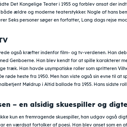
dte Det Kongelige Teater i 1955 og forblev ansat der indtil
r i både ældre og moderne teaterstykker. Nogle af hans 
er Seks personer søger en forfatter, Lang dags rejse mod
TV
ede også kræfter indenfor film- og tv-verdenen. Han de
9 med Genboerne. Han blev kendt for at spille karakterer 
ge træk. Han havde usympatiske roller som spritteren Vilh
De røde heste fra 1950. Men han viste også sin evne til at sp
lbetjent Møldrup i Altid ballade fra 1955. Hans sidste rol
en – en alsidig skuespiller og digt
ikke kun en fremragende skuespiller, han udgav også di
r en værdsat fortolker af poesi. Han blev anset som en af