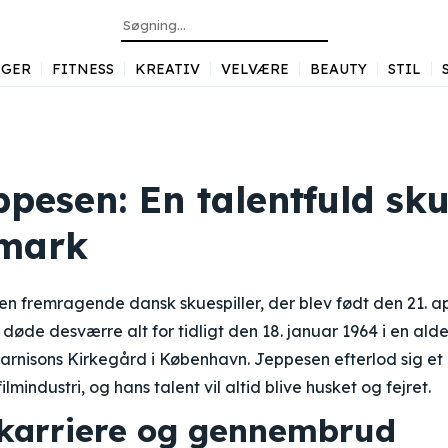
GER
FITNESS
KREATIV
VELVÆRE
BEAUTY
STIL
pesen: En talentfuld sku
nmark
n fremragende dansk skuespiller, der blev født den 21. apr
døde desværre alt for tidligt den 18. januar 1964 i en alde
arnisons Kirkegård i København. Jeppesen efterlod sig et
ilmindustri, og hans talent vil altid blive husket og fejret.
g karriere og gennembrud