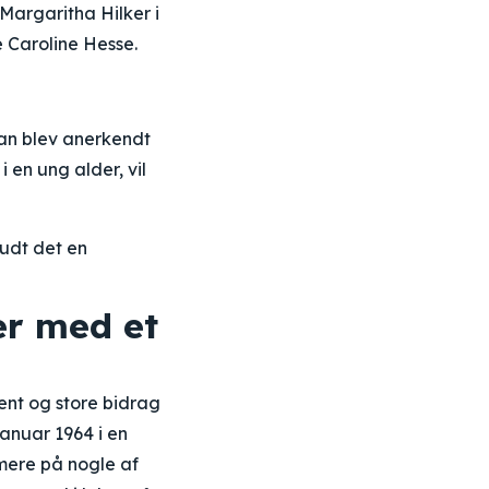
 Margaritha Hilker i
e Caroline Hesse.
Han blev anerkendt
i en ung alder, vil
rudt det en
er med et
lent og store bidrag
januar 1964 i en
mere på nogle af