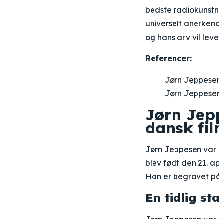
bedste radiokunstn
universelt anerkend
og hans arv vil lev
Referencer:
Jørn Jeppese
Jørn Jeppesen
Jørn Jepp
dansk fil
Jørn Jeppesen var en
blev født den 21. a
Han er begravet på
En tidlig st