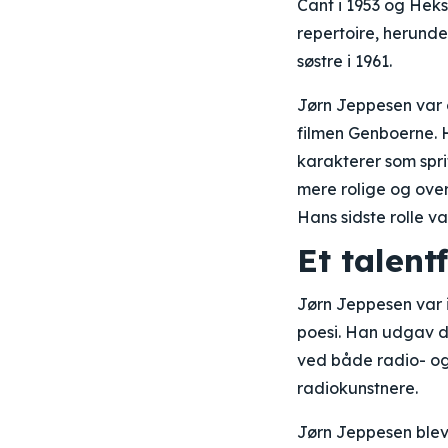
Cant i 1953 og Hek
repertoire, herunde
søstre i 1961.
Jørn Jeppesen var 
filmen Genboerne. H
karakterer som sprit
mere rolige og over
Hans sidste rolle 
Et talent
Jørn Jeppesen var i
poesi. Han udgav d
ved både radio- og 
radiokunstnere.
Jørn Jeppesen blev 