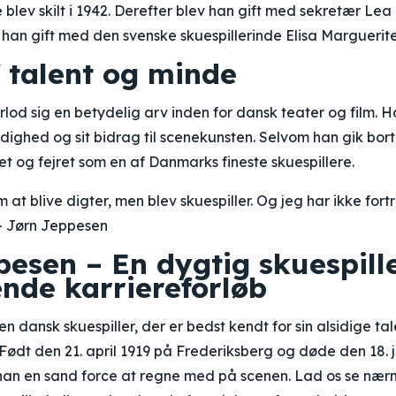
 blev skilt i 1942. Derefter blev han gift med sekretær Lea
v han gift med den svenske skuespillerinde Elisa Marguerit
 talent og minde
lod sig en betydelig arv inden for dansk teater og film. 
lsidighed og sit bidrag til scenekunsten. Selvom han gik bort 
ket og fejret som en af Danmarks fineste skuespillere.
at blive digter, men blev skuespiller. Og jeg har ikke fort
– Jørn Jeppesen
pesen – En dygtig skuespill
nde karriereforløb
n dansk skuespiller, der er bedst kendt for sin alsidige ta
 Født den 21. april 1919 på Frederiksberg og døde den 18. 
r han en sand force at regne med på scenen. Lad os se nær