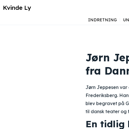
Kvinde Ly
INDRETNING
UN
Jørn Jep
fra Da
Jørn Jeppesen var e
Frederiksberg. Han 
blev begravet på G
til dansk teater og f
En tidli