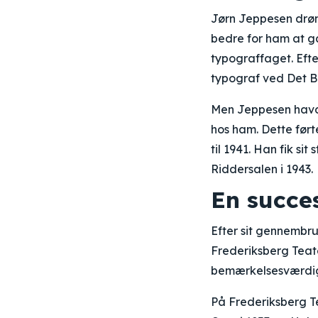
Jørn Jeppesen drømt
bedre for ham at gå
typograffaget. Efte
typograf ved Det B
Men Jeppesen havde
hos ham. Dette ført
til 1941. Han fik si
Riddersalen i 1943.
En succe
Efter sit gennembr
Frederiksberg Teate
bemærkelsesværdige 
På Frederiksberg Te