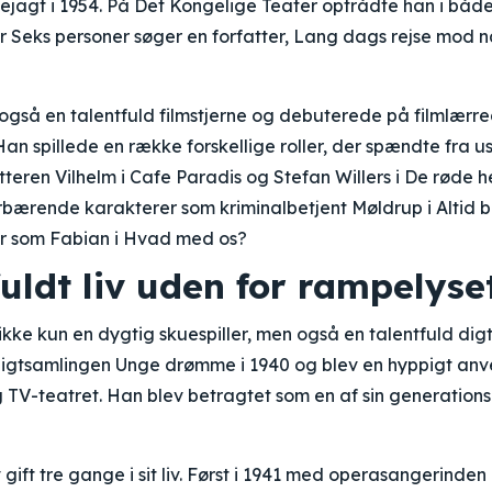
sejagt i 1954. På Det Kongelige Teater optrådte han i bå
r Seks personer søger en forfatter, Lang dags rejse mod na
også en talentfuld filmstjerne og debuterede på filmlærre
an spillede en række forskellige roller, der spændte fra 
teren Vilhelm i Cafe Paradis og Stefan Willers i De røde he
bærende karakterer som kriminalbetjent Møldrup i Altid b
var som Fabian i Hvad med os?
fuldt liv uden for rampelyse
kke kun en dygtig skuespiller, men også en talentfuld digt
igtsamlingen Unge drømme i 1940 og blev en hyppigt anve
TV-teatret. Han blev betragtet som en af sin generations 
gift tre gange i sit liv. Først i 1941 med operasangerinde