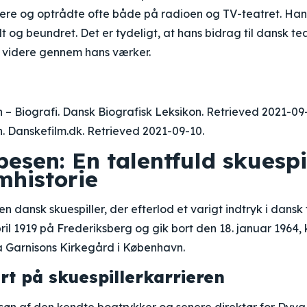
ere og optrådte ofte både på radioen og TV-teatret. Hans
t og beundret. Det er tydeligt, at hans bidrag til dansk te
e videre gennem hans værker.
n –
Biografi
. Dansk Biografisk Leksikon. Retrieved 2021-09
. Danskefilm.dk. Retrieved 2021-09-10.
esen: En talentfuld skuespil
mhistorie
 dansk skuespiller, der efterlod et varigt indtryk i dansk 
pril 1919 på Frederiksberg og gik bort den 18. januar 1964
 Garnisons Kirkegård i København.
art på skuespillerkarrieren