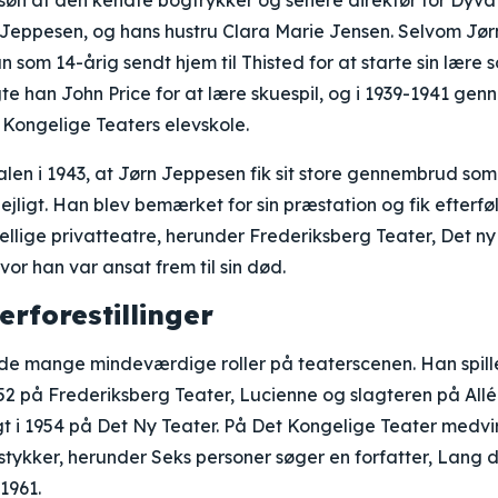
søn af den kendte bogtrykker og senere direktør for Dyv
b Jeppesen, og hans hustru Clara Marie Jensen. Selvom Jø
an som 14-årig sendt hjem til Thisted for at starte sin lære 
gte han John Price for at lære skuespil, og i 1939-1941 gen
Kongelige Teaters elevskole.
len i 1943, at Jørn Jeppesen fik sit store gennembrud som
 dejligt. Han blev bemærket for sin præstation og fik efte
skellige privatteatre, herunder Frederiksberg Teater, Det n
vor han var ansat frem til sin død.
terforestillinger
e mange mindeværdige roller på teaterscenen. Han spill
52 på Frederiksberg Teater, Lucienne og slagteren på All
t i 1954 på Det Ny Teater. På Det Kongelige Teater medv
ykker, herunder Seks personer søger en forfatter, Lang d
 1961.