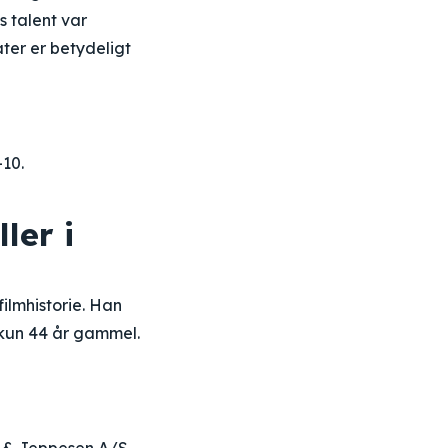
 talent var
ater er betydeligt
-10.
ler i
filmhistorie. Han
, kun 44 år gammel.