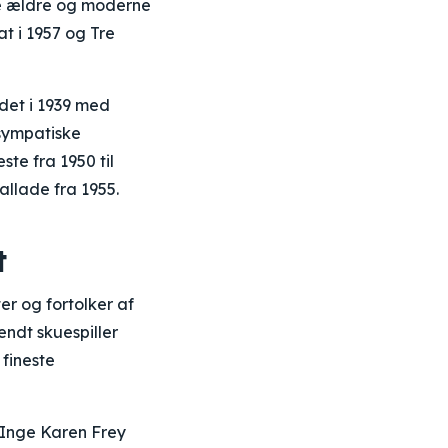
de ældre og moderne
t i 1957 og Tre
det i 1939 med
usympatiske
ste fra 1950 til
allade fra 1955.
t
er og fortolker af
ndt skuespiller
fineste
n Inge Karen Frey