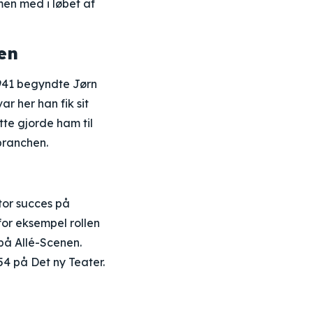
men med i løbet af
en
1941 begyndte Jørn
r her han fik sit
tte gjorde ham til
branchen.
tor succes på
for eksempel rollen
på Allé-Scenen.
54 på Det ny Teater.