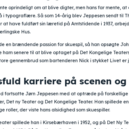
e oprindeligt om at blive digter, men hans far mente, at 
 i typograflære. Så som 14-årig blev Jeppesen sendt til Th
r at have fuldført sin læretid på Amtstidende i 1937, arbe
erlingske Hus.
 en brændende passion for skuespil, så han opsøgte John 
e ham senere til at blive optaget på Det Kongelige Teaters
t store gennembrud som bartenderen Nick i stykket Livet er j
sfuld karriere på scenen og
ud fortsatte Jørn Jeppesen med at optræde på forskellige
r, Det ny Teater og Det Kongelige Teater. Han spillede e
roller, der viste hans alsidighed som skuespiller.
ater spillede han i Kirsebærhaven i 1952, og på Det Ny Tea