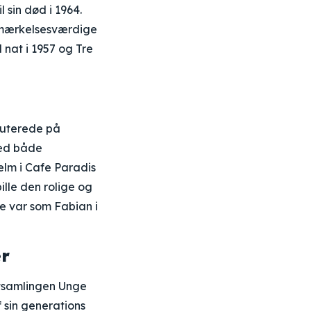
 sin død i 1964.
bemærkelsesværdige
 nat i 1957 og Tre
buterede på
med både
elm i Cafe Paradis
ille den rolige og
le var som Fabian i
er
gtsamlingen Unge
 sin generations