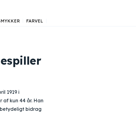
SMYKKER
FARVEL
espiller
il 1919 i
r af kun 44 år. Han
 betydeligt bidrag