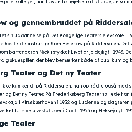
spillerkolleger, han havde fornøjelsen af at arbejde sam
w og gennembruddet på Riddersal
ttet sin uddannelse på Det Kongelige Teaters elevskole i 
 hos teaterinstruktør Sam Besekow på Riddersalen. Det va
m bartenderen Nick i stykket Livet er jo dejligt i 1943. De
ig skuespiller, der blev bemærket både af publikum og 
rg Teater og Det ny Teater
 ikke kun kendt på Riddersalen, han optrådte også med s
r og Det ny Teater. På Frederiksberg Teater spillede han 
evskaja i Kirsebærhaven i 1952 og Lucienne og slagteren 
ket for sine præstationer i Cant i 1953 og Heksejagt i 19
ge Teater