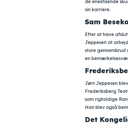
de enestående skue
sin karriere.
Sam Beseko
Efter at have afslu
Jeppesen at arbejde
store gennembrud so
en bemærkelsesværd
Frederiksbe
Jørn Jeppesen blev
Frederiksberg Teate
som righoldige Ran
Han blev også bemær
Det Kongeli