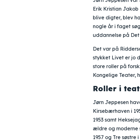
Jørn Jeppesen var 
Erik Kristian Jako
blive digter, blev h
nogle år i faget sø
uddannelse på Det 
Det var på Riddersa
stykket Livet er jo
store roller på for
Kongelige Teater, h
Roller i tea
Jørn Jeppesen havd
Kirsebærhaven i 19
1953 samt Heksejag
ældre og moderne st
1957 og Tre søstre i