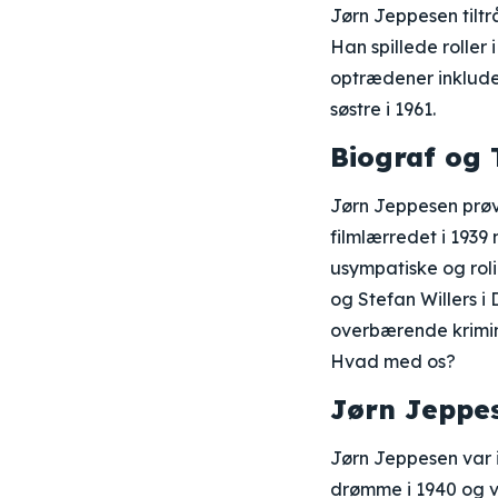
Jørn Jeppesen tiltrå
Han spillede rolle
optrædener inkluder
søstre i 1961.
Biograf og 
Jørn Jeppesen prøv
filmlærredet i 193
usympatiske og roli
og Stefan Willers i 
overbærende krimina
Hvad med os?
Jørn Jeppes
Jørn Jeppesen var 
drømme i 1940 og va