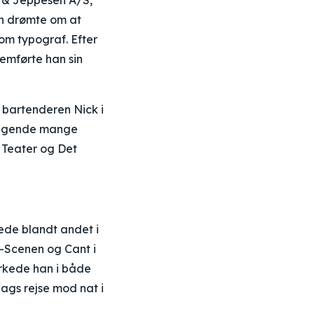
a & Jeppesen A/S,
rn drømte om at
som typograf. Efter
nemførte han sin
 bartenderen Nick i
rfølgende mange
y Teater og Det
ede blandt andet i
é-Scenen og Cant i
irkede han i både
ags rejse mod nat i