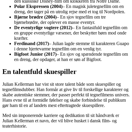
den klassiske Disney-film om klokkeren fra Notre Dame.
Polar Ekspressen (2004)
– En magisk juletegnefilm om en
dreng, der tager på en utrolig rejse med et tog til Nordpolen.
Bjørne brødre (2004)
– En sjov tegnefilm om tre
bjørnebrødre, der oplever en masse eventyr.
De eventyrlige vogtere (2012)
– En fantasifuld tegnefilm om
en gruppe eventyrlige væsener, der beskytter børn mod onde
kræfter.
Ferdinand (2017)
– Julian lagde stemme til karakteren Guapo
i denne hjertevarme tegnefilm om en venlig tyr.
Bigfoot Junior (2017)
– En sjov og spændende tegnefilm om
en dreng, der opdager, at han er søn af Bigfoot.
En talentfuld skuespiller
Julian Kellerman har vist sit store talent både som skuespiller og
tegnefilmsdubber. Han formår at give liv til forskellige karakterer og
skabe autentiske stemmer, der passer perfekt til tegnefilmens univers.
Hans evne til at formidle følelser og skabe forbindelse til publikum
gør ham til en af landets mest eftertragtede skuespillere.
Med sin imponerende karriere og dedikation til sit håndværk er
Julian Kellerman et navn, der vil blive husket i dansk film- og
teaterhistorie.