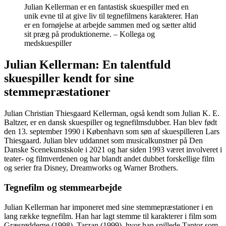
Julian Kellerman er en fantastisk skuespiller med en
unik evne til at give liv til tegnefilmens karakterer. Han
er en fornøjelse at arbejde sammen med og sætter altid
sit præg på produktionerne. – Kollega og
medskuespiller
Julian Kellerman: En talentfuld
skuespiller kendt for sine
stemmepræstationer
Julian Christian Thiesgaard Kellerman, også kendt som Julian K. E.
Baltzer, er en dansk skuespiller og tegnefilmsdubber. Han blev født
den 13. september 1990 i København som søn af skuespilleren Lars
Thiesgaard. Julian blev uddannet som musicalkunstner på Den
Danske Scenekunstskole i 2021 og har siden 1993 været involveret i
teater- og filmverdenen og har blandt andet dubbet forskellige film
og serier fra Disney, Dreamworks og Warner Brothers.
Tegnefilm og stemmearbejde
Julian Kellerman har imponeret med sine stemmepræstationer i en
lang række tegnefilm. Han har lagt stemme til karakterer i film som
Græsrødderne (1998), Tarzan (1999), hvor han spillede Tantor som