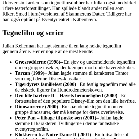
Udover sin karriere som tegnefilmsdubber har Julian også medvirket
i flere teaterforestillinger. Han spillede blandt andet rollen som
Rikert Smed i turnéversionen af Skammerens Datter. Tidligere har
han også optrådt på Eventyrteatret i København.
Tegnefilm og serier
Julian Kellerman har lagt stemme til en lang række tegnefilm
gennem årene. Her er nogle af de mest kendte:
Græsrødderne (1998)
– En sjov og underholdende tegnefilm
om en gruppe insekter, der kæmper mod onde haveredskaber.
Tarzan (1999)
– Julian lagde stemme til karakteren Tantor
som ung i denne Disney-klassiker.
Tigerdyrets familiefest (2000)
– En festlig tegnefilm med alle
de elskede figurer fra Hundredemeterskoven.
Den lille havfrue II – Havets hemmelighed (2000)
– En
fortsættelse af den populære Disney-film om den lille havfrue.
Dinosaurerne (2000)
– En spændende tegnefilm om en
gruppe dinosaurer, der må kæmpe for deres overlevelse.
Peter Pan – tilbage til ønske øen (2001)
– Julian lagde
stemme til karakteren Tvillingerne i denne fantastiske
eventyrtegnefilm.
Klokkeren fra Notre Dame II (2001)
– En fortsættelse af