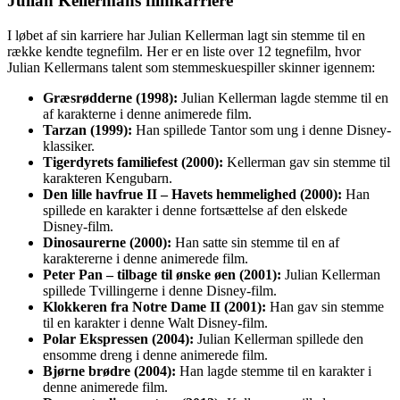
Julian Kellermans filmkarriere
I løbet af sin karriere har Julian Kellerman lagt sin stemme til en
række kendte tegnefilm. Her er en liste over 12 tegnefilm, hvor
Julian Kellermans talent som stemmeskuespiller skinner igennem:
Græsrødderne (1998):
Julian Kellerman lagde stemme til en
af karakterne i denne animerede film.
Tarzan (1999):
Han spillede Tantor som ung i denne Disney-
klassiker.
Tigerdyrets familiefest (2000):
Kellerman gav sin stemme til
karakteren Kengubarn.
Den lille havfrue II – Havets hemmelighed (2000):
Han
spillede en karakter i denne fortsættelse af den elskede
Disney-film.
Dinosaurerne (2000):
Han satte sin stemme til en af
karaktererne i denne animerede film.
Peter Pan – tilbage til ønske øen (2001):
Julian Kellerman
spillede Tvillingerne i denne Disney-film.
Klokkeren fra Notre Dame II (2001):
Han gav sin stemme
til en karakter i denne Walt Disney-film.
Polar Ekspressen (2004):
Julian Kellerman spillede den
ensomme dreng i denne animerede film.
Bjørne brødre (2004):
Han lagde stemme til en karakter i
denne animerede film.