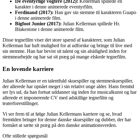
De eventyrlige vogtere (2012):
Kellerman spillede en
karakter i denne animerede eventyrfilm.
Ferdinand (2017):
Han gav sin stemme til karakteren Guapo
i denne animerede film.
Bigfoot Junior (2017):
Julian Kellerman spillede Hr.
Blakestone i denne animerede film.
Disse tegnefilm viser det store spænd af karakterer, som Julian
Kellerman har haft mulighed for at udforske og bringe til live med
sin stemme. Han har bevist sit talent og sin alsidighed inden for
stemmearbejde og har sat sit præg på mange elskede tegnefilm.
En lovende karriere
Julian Kellerman er en talentfuld skuespiller og stemmeskuespiller,
der allerede har opnået meget i sin relativt unge alder. Hans fremtid
ser lys ud, da han fortsat uddanner sig inden for musicalkunst og har
allerede et imponerende CV med adskillige tegnefilm og
teaterforestillinger.
Vi ser frem til at følge Julian Kellermans karriere og se, hvad
fremtiden bringer for denne danske skuespiller og dubber, der har
formået at sætte sit præg på den danske animationsverden.
Ofte stillede spørgsmål