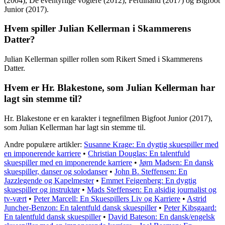
(2004), De eventyrlige vogtere (2012), Ferdinand (2017) og Bigfoot
Junior (2017).
Hvem spiller Julian Kellerman i Skammerens
Datter?
Julian Kellerman spiller rollen som Rikert Smed i Skammerens
Datter.
Hvem er Hr. Blakestone, som Julian Kellerman har
lagt sin stemme til?
Hr. Blakestone er en karakter i tegnefilmen Bigfoot Junior (2017),
som Julian Kellerman har lagt sin stemme til.
Andre populære artikler:
Susanne Krage: En dygtig skuespiller med
en imponerende karriere
•
Christian Douglas: En talentfuld
skuespiller med en imponerende karriere
•
Jørn Madsen: En dansk
skuespiller, danser og solodanser
•
John B. Steffensen: En
Jazzlegende og Kapelmester
•
Emmet Feigenberg: En dygtig
skuespiller og instruktør
•
Mads Steffensen: En alsidig journalist og
tv-vært
•
Peter Marcell: En Skuespillers Liv og Karriere
•
Astrid
Juncher-Benzon: En talentfuld dansk skuespiller
•
Peter Kibsgaard:
En talentfuld dansk skuespiller
•
David Bateson: En dansk/engelsk