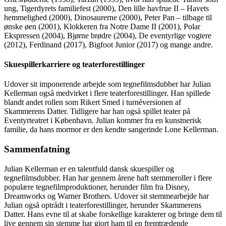
ung, Tigerdyrets familiefest (2000), Den lille havfrue II – Havets
hemmelighed (2000), Dinosaurerne (2000), Peter Pan – tilbage til
ønske øen (2001), Klokkeren fra Notre Dame II (2001), Polar
Ekspressen (2004), Bjørne brødre (2004), De eventyrlige vogtere
(2012), Ferdinand (2017), Bigfoot Junior (2017) og mange andre.
Skuespillerkarriere og teaterforestillinger
Udover sit imponerende arbejde som tegnefilmsdubber har Julian
Kellerman også medvirket i flere teaterforestillinger. Han spillede
blandt andet rollen som Rikert Smed i turnéversionen af
Skammerens Datter. Tidligere har han også spillet teater på
Eventyrteatret i København. Julian kommer fra en kunstnerisk
familie, da hans mormor er den kendte sangerinde Lone Kellerman.
Sammenfatning
Julian Kellerman er en talentfuld dansk skuespiller og
tegnefilmsdubber. Han har gennem årene haft stemmeroller i flere
populære tegnefilmproduktioner, herunder film fra Disney,
Dreamworks og Warner Brothers. Udover sit stemmearbejde har
Julian også optrådt i teaterforestillinger, herunder Skammerens
Datter. Hans evne til at skabe forskellige karakterer og bringe dem til
live gennem sin stemme har gjort ham til en fremtrædende