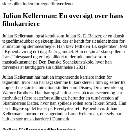
skuespiller inden for tegnefilmverdenen.
Julian Kellerman: En oversigt over hans
filmkarriere
Julian Kellerman, også kendt som Julian K. E. Baltzer, er en dansk
tegnefilmsdubber og skuespiller, der er kendt for sit talent inden for
animation og stemmearbejde. Han blev født den 13. september 1990
i København og er i dag 32 år gammel. Han er søn af skuespilleren
Lars Thiesgaard og er i øjeblikket under uddannelse som
musicalkunstner på Den Danske Scenekunstskole, hvor han
forventes at færdiggøre sin uddannelse i 2021.
Julian Kellerman har haft en imponerende karriere inden for
tegnefilm, hvor han har lagt stemme til karakterer i film og serier fra
nogle af de største animationsstudier som Disney, Dreamworks og
Warner Brothers. Han har også haft succes på teaterscenen og har
medvirket i flere teaterforestillinger, herunder en turnéversion af
Skammerens Datter, hvor han spillede rollen som Rikert Smed. Han
har tidligere spillet teater på Eventyrteatret i København. Julian
Kellermans mormor er sangerinden Lone Kellerman, der selv har
haft en stor musikkarriere i Danmark.