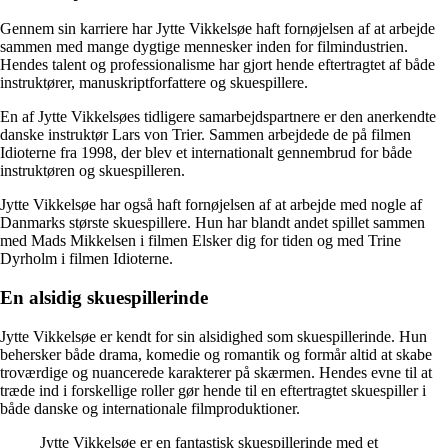
Gennem sin karriere har Jytte Vikkelsøe haft fornøjelsen af at arbejde
sammen med mange dygtige mennesker inden for filmindustrien.
Hendes talent og professionalisme har gjort hende eftertragtet af både
instruktører, manuskriptforfattere og skuespillere.
En af Jytte Vikkelsøes tidligere samarbejdspartnere er den anerkendte
danske instruktør Lars von Trier. Sammen arbejdede de på filmen
Idioterne fra 1998, der blev et internationalt gennembrud for både
instruktøren og skuespilleren.
Jytte Vikkelsøe har også haft fornøjelsen af at arbejde med nogle af
Danmarks største skuespillere. Hun har blandt andet spillet sammen
med Mads Mikkelsen i filmen Elsker dig for tiden og med Trine
Dyrholm i filmen Idioterne.
En alsidig skuespillerinde
Jytte Vikkelsøe er kendt for sin alsidighed som skuespillerinde. Hun
behersker både drama, komedie og romantik og formår altid at skabe
troværdige og nuancerede karakterer på skærmen. Hendes evne til at
træde ind i forskellige roller gør hende til en eftertragtet skuespiller i
både danske og internationale filmproduktioner.
Jytte Vikkelsøe er en fantastisk skuespillerinde med et