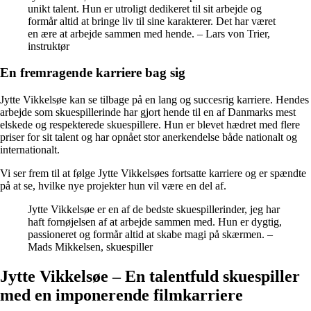
unikt talent. Hun er utroligt dedikeret til sit arbejde og
formår altid at bringe liv til sine karakterer. Det har været
en ære at arbejde sammen med hende. – Lars von Trier,
instruktør
En fremragende karriere bag sig
Jytte Vikkelsøe kan se tilbage på en lang og succesrig karriere. Hendes
arbejde som skuespillerinde har gjort hende til en af Danmarks mest
elskede og respekterede skuespillere. Hun er blevet hædret med flere
priser for sit talent og har opnået stor anerkendelse både nationalt og
internationalt.
Vi ser frem til at følge Jytte Vikkelsøes fortsatte karriere og er spændte
på at se, hvilke nye projekter hun vil være en del af.
Jytte Vikkelsøe er en af de bedste skuespillerinder, jeg har
haft fornøjelsen af at arbejde sammen med. Hun er dygtig,
passioneret og formår altid at skabe magi på skærmen. –
Mads Mikkelsen, skuespiller
Jytte Vikkelsøe – En talentfuld skuespiller
med en imponerende filmkarriere