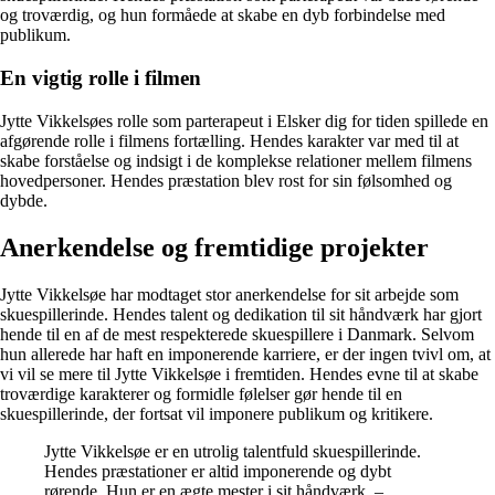
og troværdig, og hun formåede at skabe en dyb forbindelse med
publikum.
En vigtig rolle i filmen
Jytte Vikkelsøes rolle som parterapeut i Elsker dig for tiden spillede en
afgørende rolle i filmens fortælling. Hendes karakter var med til at
skabe forståelse og indsigt i de komplekse relationer mellem filmens
hovedpersoner. Hendes præstation blev rost for sin følsomhed og
dybde.
Anerkendelse og fremtidige projekter
Jytte Vikkelsøe har modtaget stor anerkendelse for sit arbejde som
skuespillerinde. Hendes talent og dedikation til sit håndværk har gjort
hende til en af de mest respekterede skuespillere i Danmark. Selvom
hun allerede har haft en imponerende karriere, er der ingen tvivl om, at
vi vil se mere til Jytte Vikkelsøe i fremtiden. Hendes evne til at skabe
troværdige karakterer og formidle følelser gør hende til en
skuespillerinde, der fortsat vil imponere publikum og kritikere.
Jytte Vikkelsøe er en utrolig talentfuld skuespillerinde.
Hendes præstationer er altid imponerende og dybt
rørende. Hun er en ægte mester i sit håndværk. –