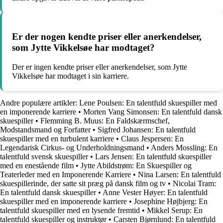
Er der nogen kendte priser eller anerkendelser,
som Jytte Vikkelsøe har modtaget?
Der er ingen kendte priser eller anerkendelser, som Jytte
Vikkelsøe har modtaget i sin karriere.
Andre populære artikler:
Lene Poulsen: En talentfuld skuespiller med
en imponerende karriere
•
Morten Vang Simonsen: En talentfuld dansk
skuespiller
•
Flemming B. Muus: En Faldskærmschef,
Modstandsmand og Forfatter
•
Sigfred Johansen: En talentfuld
skuespiller med en turbulent karriere
•
Claus Jespersen: En
Legendarisk Cirkus- og Underholdningsmand
•
Anders Mossling: En
talentfuld svensk skuespiller
•
Lars Jensen: En talentfuld skuespiller
med en enestående film
•
Jytte Abildstrøm: En Skuespiller og
Teaterleder med en Imponerende Karriere
•
Nina Larsen: En talentfuld
skuespillerinde, der satte sit præg på dansk film og tv
•
Nicolai Tram:
En talentfuld dansk skuespiller
•
Anne Vester Høyer: En talentfuld
skuespiller med en imponerende karriere
•
Josephine Højbjerg: En
talentfuld skuespiller med en lysende fremtid
•
Mikkel Serup: En
talentfuld skuespiller og instruktør
•
Carsten Bjørnlund: En talentfuld