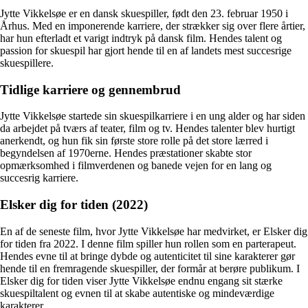
Jytte Vikkelsøe er en dansk skuespiller, født den 23. februar 1950 i
Århus. Med en imponerende karriere, der strækker sig over flere årtier,
har hun efterladt et varigt indtryk på dansk film. Hendes talent og
passion for skuespil har gjort hende til en af landets mest succesrige
skuespillere.
Tidlige karriere og gennembrud
Jytte Vikkelsøe startede sin skuespilkarriere i en ung alder og har siden
da arbejdet på tværs af teater, film og tv. Hendes talenter blev hurtigt
anerkendt, og hun fik sin første store rolle på det store lærred i
begyndelsen af 1970erne. Hendes præstationer skabte stor
opmærksomhed i filmverdenen og banede vejen for en lang og
succesrig karriere.
Elsker dig for tiden (2022)
En af de seneste film, hvor Jytte Vikkelsøe har medvirket, er Elsker dig
for tiden fra 2022. I denne film spiller hun rollen som en parterapeut.
Hendes evne til at bringe dybde og autenticitet til sine karakterer gør
hende til en fremragende skuespiller, der formår at berøre publikum. I
Elsker dig for tiden viser Jytte Vikkelsøe endnu engang sit stærke
skuespiltalent og evnen til at skabe autentiske og mindeværdige
karakterer.