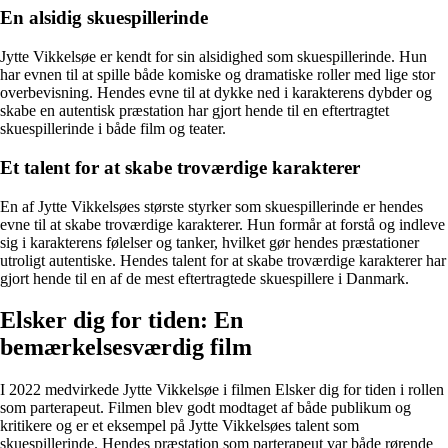
En alsidig skuespillerinde
Jytte Vikkelsøe er kendt for sin alsidighed som skuespillerinde. Hun
har evnen til at spille både komiske og dramatiske roller med lige stor
overbevisning. Hendes evne til at dykke ned i karakterens dybder og
skabe en autentisk præstation har gjort hende til en eftertragtet
skuespillerinde i både film og teater.
Et talent for at skabe troværdige karakterer
En af Jytte Vikkelsøes største styrker som skuespillerinde er hendes
evne til at skabe troværdige karakterer. Hun formår at forstå og indleve
sig i karakterens følelser og tanker, hvilket gør hendes præstationer
utroligt autentiske. Hendes talent for at skabe troværdige karakterer har
gjort hende til en af de mest eftertragtede skuespillere i Danmark.
Elsker dig for tiden: En
bemærkelsesværdig film
I 2022 medvirkede Jytte Vikkelsøe i filmen Elsker dig for tiden i rollen
som parterapeut. Filmen blev godt modtaget af både publikum og
kritikere og er et eksempel på Jytte Vikkelsøes talent som
skuespillerinde. Hendes præstation som parterapeut var både rørende