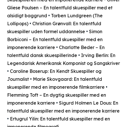
Gliese Poulsen – En talentfuld skuespiller med et
alsidigt baggrund
•
Torben Lundgreen (The
Lollipops)
•
Christian Grønvall: En talentfuld
skuespiller uden formel uddannelse
•
Simon
Borbiconi – En talentfuld skuespiller med en
imponerende karriere
•
Charlotte Beder – En
talentfuld dansk skuespillerinde
•
Irving Berlin: En
Legendarisk Amerikansk Komponist og Sangskriver
•
Caroline Boserup: En Kendt Skuespiller og
Journalist
•
Marie Skovgaard: En talentfuld
skuespiller med en imponerende filmkarriere
•
Flemming Toft – En dygtig skuespiller med en
imponerende karriere
•
Sigurd Holmen Le Dous: En
talentfuld skuespiller med en imponerende karriere
•
Ertugrul Yilin: En talentfuld skuespiller med en
imponerende filmografi