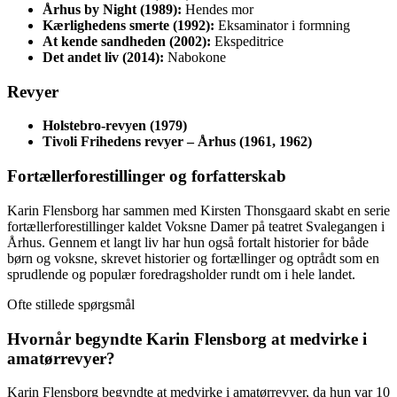
Århus by Night (1989):
Hendes mor
Kærlighedens smerte (1992):
Eksaminator i formning
At kende sandheden (2002):
Ekspeditrice
Det andet liv (2014):
Nabokone
Revyer
Holstebro-revyen (1979)
Tivoli Frihedens revyer – Århus (1961, 1962)
Fortællerforestillinger og forfatterskab
Karin Flensborg har sammen med Kirsten Thonsgaard skabt en serie
fortællerforestillinger kaldet Voksne Damer på teatret Svalegangen i
Århus. Gennem et langt liv har hun også fortalt historier for både
børn og voksne, skrevet historier og fortællinger og optrådt som en
sprudlende og populær foredragsholder rundt om i hele landet.
Ofte stillede spørgsmål
Hvornår begyndte Karin Flensborg at medvirke i
amatørrevyer?
Karin Flensborg begyndte at medvirke i amatørrevyer, da hun var 10