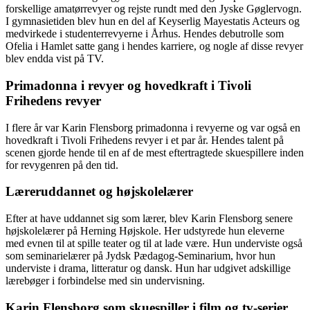
forskellige amatørrevyer og rejste rundt med den Jyske Gøglervogn.
I gymnasietiden blev hun en del af Keyserlig Mayestatis Acteurs og
medvirkede i studenterrevyerne i Århus. Hendes debutrolle som
Ofelia i Hamlet satte gang i hendes karriere, og nogle af disse revyer
blev endda vist på TV.
Primadonna i revyer og hovedkraft i Tivoli
Frihedens revyer
I flere år var Karin Flensborg primadonna i revyerne og var også en
hovedkraft i Tivoli Frihedens revyer i et par år. Hendes talent på
scenen gjorde hende til en af de mest eftertragtede skuespillere inden
for revygenren på den tid.
Læreruddannet og højskolelærer
Efter at have uddannet sig som lærer, blev Karin Flensborg senere
højskolelærer på Herning Højskole. Her udstyrede hun eleverne
med evnen til at spille teater og til at lade være. Hun underviste også
som seminarielærer på Jydsk Pædagog-Seminarium, hvor hun
underviste i drama, litteratur og dansk. Hun har udgivet adskillige
lærebøger i forbindelse med sin undervisning.
Karin Flensborg som skuespiller i film og tv-serier