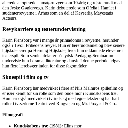
allerede at optræde i amatørrevyer som 10-årig og rejste rundt med
den Jyske Gøglervogn. Karin debuterede som Ofelia i Hamlet i
studenterrevyerne i Århus som en del af Keyserlig Mayestatis
Acteurs.
Revykarriere og teaterundervisning
Karin Flensborg var i mange år primadonna i revyerne, herunder
også i Tivoli Frihedens revyer. Hun er læreruddannet og blev senere
højskolelærer på Herning Højskole, hvor hun uddannede eleverne i
teaterspil. Som seminarielærer på Jydsk Pædagog-Seminarium
underviste hun i drama, litteratur og dansk. I denne periode udgav
hun flere lærebøger inden for disse fagområder.
Skuespil i film og tv
Karin Flensborg har medvirket i flere af Nils Malmros spillefilm og
er især kendt for sin rolle som den onde mor i Kundskabens træ.
Hun har også medvirket i tv-indslag med egne tekster og har haft
roller i tv-serierne Teatret ved Ringvejen og Mr. Poxycat & Co..
Filmografi
Kundskabens træ (1981):
Elins mor