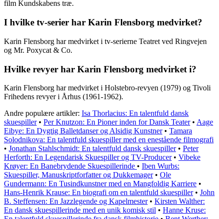
film Kundskabens træ.
I hvilke tv-serier har Karin Flensborg medvirket?
Karin Flensborg har medvirket i tv-serierne Teatret ved Ringvejen
og Mr. Poxycat & Co.
Hvilke revyer har Karin Flensborg medvirket i?
Karin Flensborg har medvirket i Holstebro-revyen (1979) og Tivoli
Frihedens revyer i Århus (1961-1962).
Andre populære artikler:
Isa Thorlacius: En talentfuld dansk
skuespiller
•
Per Knutzon: En Pioner inden for Dansk Teater
•
Aage
Eibye: En Dygtig Balletdanser og Alsidig Kunstner
•
Tamara
Solodnikova: En talentfuld skuespiller med en enestående filmografi
•
Jonathan Stahlschmidt: En talentfuld dansk skuespiller
•
Peter
Herforth: En Legendarisk Skuespiller og TV-Producer
•
Vibeke
Krøyer: En Banebrydende Skuespillerinde
•
Iben Wurbs:
Skuespiller, Manuskriptforfatter og Dukkemager
•
Ole
Gundermann: En Tusindkunstner med en Mangfoldig Karriere
•
Hans-Henrik Krause: En biografi om en talentfuld skuespiller
•
John
B. Steffensen: En Jazzlegende og Kapelmester
•
Kirsten Walther:
En dansk skuespillerinde med en unik komisk stil
•
Hanne Kruse:
En talentfuld skuespillerinde fra dansk filmhistorie
•
Bent Werther: