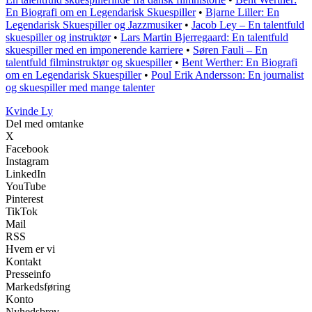
En Biografi om en Legendarisk Skuespiller
•
Bjarne Liller: En
Legendarisk Skuespiller og Jazzmusiker
•
Jacob Ley – En talentfuld
skuespiller og instruktør
•
Lars Martin Bjerregaard: En talentfuld
skuespiller med en imponerende karriere
•
Søren Fauli – En
talentfuld filminstruktør og skuespiller
•
Bent Werther: En Biografi
om en Legendarisk Skuespiller
•
Poul Erik Andersson: En journalist
og skuespiller med mange talenter
Kvinde Ly
Del med omtanke
X
Facebook
Instagram
LinkedIn
YouTube
Pinterest
TikTok
Mail
RSS
Hvem er vi
Kontakt
Presseinfo
Markedsføring
Konto
Nyhedsbrev