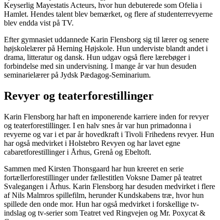
Keyserlig Mayestatis Acteurs, hvor hun debuterede som Ofelia i
Hamlet. Hendes talent blev bemærket, og flere af studenterrevyerne
blev endda vist på TV.
Efter gymnasiet uddannede Karin Flensborg sig til lærer og senere
højskolelærer på Herning Højskole. Hun underviste blandt andet i
drama, litteratur og dansk. Hun udgav også flere lærebøger i
forbindelse med sin undervisning. I mange år var hun desuden
seminarielærer på Jydsk Pædagog-Seminarium.
Revyer og teaterforestillinger
Karin Flensborg har haft en imponerende karriere inden for revyer
og teaterforestillinger. I en halv snes år var hun primadonna i
revyerne og var i et par år hovedkraft i Tivoli Frihedens revyer. Hun
har også medvirket i Holstebro Revyen og har lavet egne
cabaretforestillinger i Århus, Grenå og Ebeltoft.
Sammen med Kirsten Thonsgaard har hun kreeret en serie
fortællerforestillinger under fællestitlen Voksne Damer på teatret
Svalegangen i Århus. Karin Flensborg har desuden medvirket i flere
af Nils Malmros spillefilm, herunder Kundskabens træ, hvor hun
spillede den onde mor. Hun har også medvirket i forskellige tv-
indslag og tv-serier som Teatret ved Ringvejen og Mr. Poxycat &