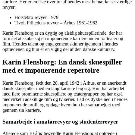
karriere. Her er en liste over tre af hendes mest bemærkelsesværdige
revyer:
Holstebro-revyen 1979
Tivoli Frihedens revyer – Århus 1961-1962
Karin Flensborg er en dygtig og alsidig skuespillerinde, der har
formået at skabe sig en imponerende karriere inden for teater og
film. Hendes talent og engagement skinner igennem i hendes
optrædener, og hun er en vigtig del af den danske kulturarv.
Karin Flensborg: En dansk skuespiller
med et imponerende repertoire
Karin Flensborg, født den 28. april 1942 i Århus, er en anerkendt
dansk skuespiller med en lang karriere bag sig. Hun har arbejdet
med flere prominente skuespillere og teatergrupper, og har også
medvirket i adskillige film og tv-serier. Lad os dykke ned i hendes
imponerende profil og opdage hvem hun har samarbejdet med
gennem sin karriere.
Samarbejde i amatørrevyer og studenterrevyer
Allerede som 10-årig begyndte Karin Flensborg at optræde i