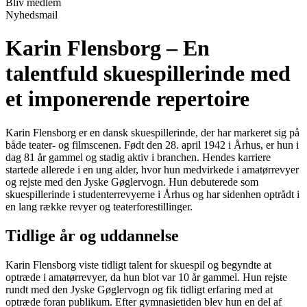
Bliv medlem
Nyhedsmail
Karin Flensborg – En
talentfuld skuespillerinde med
et imponerende repertoire
Karin Flensborg er en dansk skuespillerinde, der har markeret sig på
både teater- og filmscenen. Født den 28. april 1942 i Århus, er hun i
dag 81 år gammel og stadig aktiv i branchen. Hendes karriere
startede allerede i en ung alder, hvor hun medvirkede i amatørrevyer
og rejste med den Jyske Gøglervogn. Hun debuterede som
skuespillerinde i studenterrevyerne i Århus og har sidenhen optrådt i
en lang række revyer og teaterforestillinger.
Tidlige år og uddannelse
Karin Flensborg viste tidligt talent for skuespil og begyndte at
optræde i amatørrevyer, da hun blot var 10 år gammel. Hun rejste
rundt med den Jyske Gøglervogn og fik tidligt erfaring med at
optræde foran publikum. Efter gymnasietiden blev hun en del af