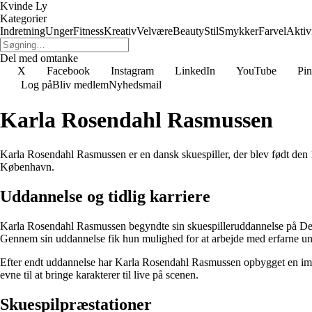
Kvinde Ly
Kategorier
Indretning
Unger
Fitness
Kreativ
Velvære
Beauty
Stil
Smykker
Farvel
Aktivi
Del med omtanke
X
Facebook
Instagram
LinkedIn
YouTube
Pin
Log på
Bliv medlem
Nyhedsmail
Karla Rosendahl Rasmussen
Karla Rosendahl Rasmussen er en dansk skuespiller, der blev født den
København.
Uddannelse og tidlig karriere
Karla Rosendahl Rasmussen begyndte sin skuespilleruddannelse på Den 
Gennem sin uddannelse fik hun mulighed for at arbejde med erfarne und
Efter endt uddannelse har Karla Rosendahl Rasmussen opbygget en impone
evne til at bringe karakterer til live på scenen.
Skuespilpræstationer