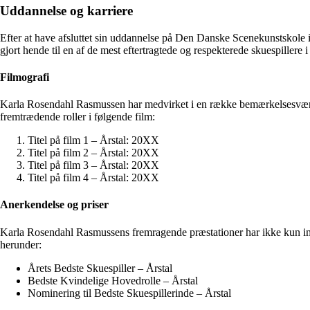
Uddannelse og karriere
Efter at have afsluttet sin uddannelse på Den Danske Scenekunstskol
gjort hende til en af de mest eftertragtede og respekterede skuespillere
Filmografi
Karla Rosendahl Rasmussen har medvirket i en række bemærkelsesværdige f
fremtrædende roller i følgende film:
Titel på film 1 – Årstal: 20XX
Titel på film 2 – Årstal: 20XX
Titel på film 3 – Årstal: 20XX
Titel på film 4 – Årstal: 20XX
Anerkendelse og priser
Karla Rosendahl Rasmussens fremragende præstationer har ikke kun imp
herunder:
Årets Bedste Skuespiller – Årstal
Bedste Kvindelige Hovedrolle – Årstal
Nominering til Bedste Skuespillerinde – Årstal