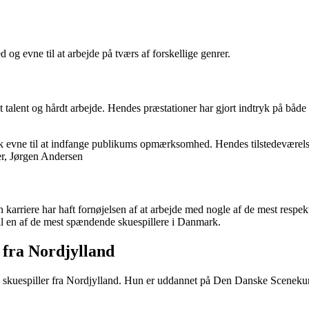
g evne til at arbejde på tværs af forskellige genrer.
lent og hårdt arbejde. Hendes præstationer har gjort indtryk på både kri
evne til at indfange publikums opmærksomhed. Hendes tilstedeværelse på
er, Jørgen Andersen
arriere har haft fornøjelsen af at arbejde med nogle af de mest respekte
til en af de mest spændende skuespillere i Danmark.
 fra Nordjylland
 skuespiller fra Nordjylland. Hun er uddannet på Den Danske Scenekuns