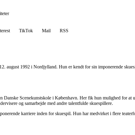
teter
terest
TikTok
Mail
RSS
 12. august 1992 i Nordjylland. Hun er kendt for sin imponerende skue
Danske Scenekunstskole i København. Her fik hun mulighed for at udvik
ervisere og samarbejde med andre talentfulde skuespillere.
rende karriere inden for skuespil. Hun har medvirket i flere teaterfor