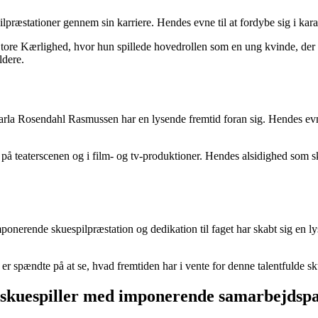
stationer gennem sin karriere. Hendes evne til at fordybe sig i karakter
Store Kærlighed, hvor hun spillede hovedrollen som en ung kvinde, der
ldere.
Karla Rosendahl Rasmussen har en lysende fremtid foran sig. Hendes evne 
 teaterscenen og i film- og tv-produktioner. Hendes alsidighed som skue
onerende skuespilpræstation og dedikation til faget har skabt sig en lys
er spændte på at se, hvad fremtiden har i vente for denne talentfulde sku
 skuespiller med imponerende samarbejdsp