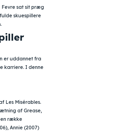
e Fevre sat sit præg
ulde skuespillere
.
iller
an er uddannet fra
 karriere. I denne
f Les Misérables.
sætning af Grease,
i en række
06), Annie (2007)