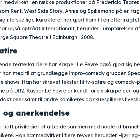
 medvirket i en række produktioner på Fredericia Teater. H
som Rent, West Side Story, Annie og Spillemand på en tag
sig i forskellige karakterer har gjort ham til en eftertragtet
ar også optrådt internationalt, herunder i uropførelsen a
rge Square Theatre i Edinburgh i 2008.
atire
ende teaterkarriere har Kasper Le Fevre også gjort sig b
r han med til at grundlægge impro-comedy gruppen Specia
ve shows. Han har skrevet tekster til tv-satire og comedy
me på DR2. Kasper Le Fevre er kendt for sin skarpe pen o
edaktioner samt til andre komikeres og skuespilleres livesh
 og anerkendelse
r haft privilegiet at arbejde sammen med nogle af branc
ikere. Han har medvirket i flere revyer, herunder Hjørrin