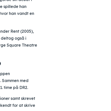
e spillede han
 hvor han vandt en
under Rent (2005),
 deltog også i
orge Square Theatre
b
uppen
ne. Sammen med
1. time på DR2.
tioner samt skrevet
kendt for at skrive