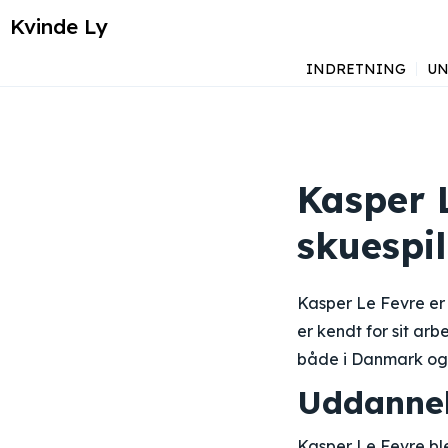
Kvinde Ly
INDRETNING
UN
Kasper L
skuespil
Kasper Le Fevre er 
er kendt for sit ar
både i Danmark og 
Uddannels
Kasper Le Fevre bl