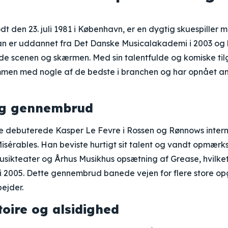
dt den 23. juli 1981 i København, er en dygtig skuespille
Han er uddannet fra Det Danske Musicalakademi i 2003 og 
de scenen og skærmen. Med sin talentfulde og komiske ti
men med nogle af de bedste i branchen og har opnået a
 og gennembrud
se debuterede Kasper Le Fevre i Rossen og Rønnows inter
isérables. Han beviste hurtigt sit talent og vandt opmærks
usikteater og Århus Musikhus opsætning af Grease, hvilket
 i 2005. Dette gennembrud banede vejen for flere store o
ejder.
toire og alsidighed