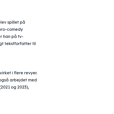
ev spillet på
mpro-comedy
r han på tv-
 tekstforfatter til
ket i flere revyer.
r også arbejdet med
(2021 og 2023),