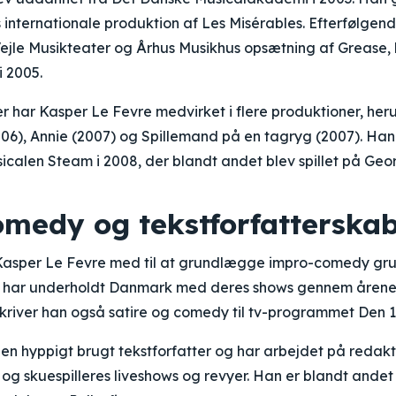
nternationale produktion af Les Misérables. Efterfølgend
Vejle Musikteater og Århus Musikhus opsætning af Grease,
i 2005.
r har Kasper Le Fevre medvirket i flere produktioner, her
06), Annie (2007) og Spillemand på en tagryg (2007). Han
sicalen Steam i 2008, der blandt andet blev spillet på Ge
medy og tekstforfatterska
 Kasper Le Fevre med til at grundlægge impro-comedy gr
er har underholdt Danmark med deres shows gennem åre
kriver han også satire og comedy til tv-programmet Den 1
en hyppigt brugt tekstforfatter og har arbejdet på redak
og skuespilleres liveshows og revyer. Han er blandt andet 