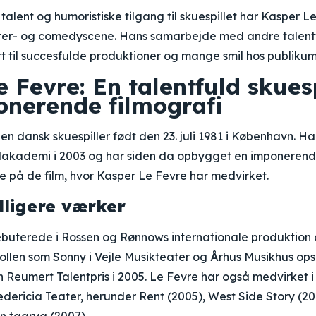
talent og humoristiske tilgang til skuespillet har Kasper L
er- og comedyscene. Hans samarbejde med andre talentf
t til succesfulde produktioner og mange smil hos publikum
 Fevre: En talentfuld skuesp
nerende filmografi
en dansk skuespiller født den 23. juli 1981 i København. H
akademi i 2003 og har siden da opbygget en imponerende
ere på de film, hvor Kasper Le Fevre har medvirket.
dligere værker
buterede i Rossen og Rønnows internationale produktion a
ollen som Sonny i Vejle Musikteater og Århus Musikhus op
 Reumert Talentpris i 2005. Le Fevre har også medvirket 
dericia Teater, herunder Rent (2005), West Side Story (20