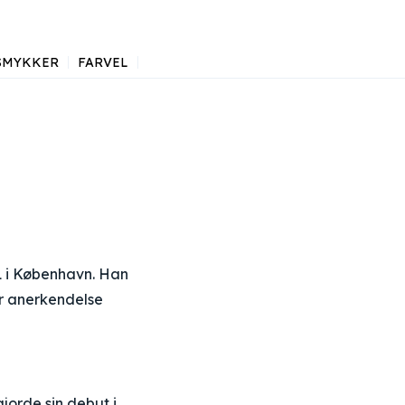
SMYKKER
FARVEL
81 i København. Han
or anerkendelse
orde sin debut i