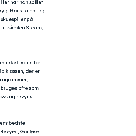
er har han spillet i
ryg. Hans talent og
 skuespiller på
f musicalen Steam,
emærket inden for
lklassen, der er
-programmer,
g bruges ofte som
ows og revyer.
hens bedste
g-Revyen, Ganløse