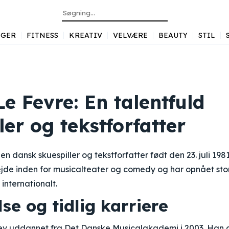
GER
FITNESS
KREATIV
VELVÆRE
BEAUTY
STIL
e Fevre: En talentfuld
ler og tekstforfatter
en dansk skuespiller og tekstforfatter født den 23. juli 19
bejde inden for musicalteater og comedy og har opnået st
internationalt.
e og tidlig karriere
ev uddannet fra Det Danske Musicalakademi i 2003. Han gj