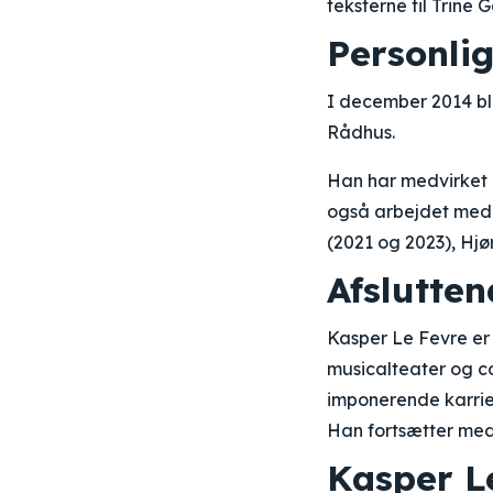
teksterne til Trine 
Personlig
I december 2014 bl
Rådhus.
Han har medvirket i
også arbejdet med 
(2021 og 2023), Hjø
Afslutten
Kasper Le Fevre er 
musicalteater og c
imponerende karrie
Han fortsætter med
Kasper Le