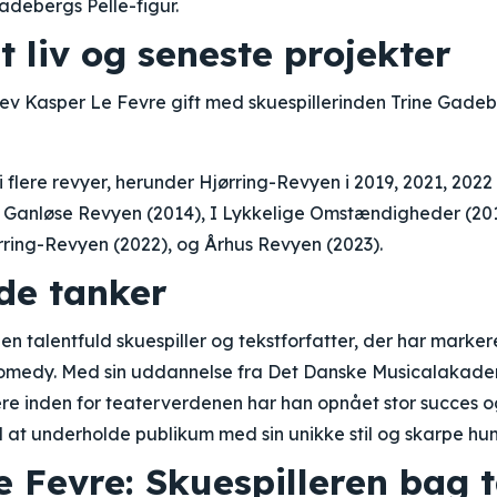
Gadebergs Pelle-figur.
t liv og seneste projekter
ev Kasper Le Fevre gift med skuespillerinden Trine Gad
 flere revyer, herunder Hjørring-Revyen i 2019, 2021, 2022
Ganløse Revyen (2014), I Lykkelige Omstændigheder (201
rring-Revyen (2022), og Århus Revyen (2023).
de tanker
en talentfuld skuespiller og tekstforfatter, der har markere
omedy. Med sin uddannelse fra Det Danske Musicalakadem
re inden for teaterverdenen har han opnået stor succes o
 at underholde publikum med sin unikke stil og skarpe hu
 Fevre: Skuespilleren bag t