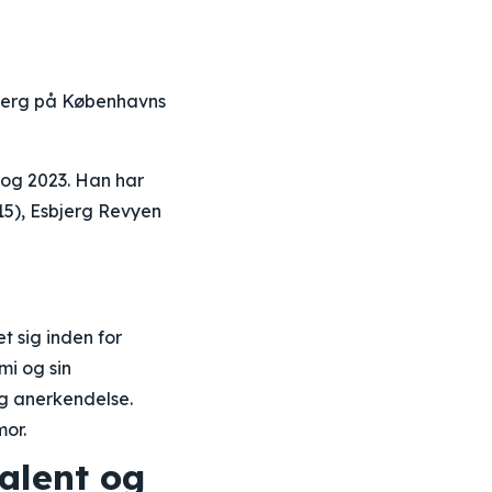
eberg på Københavns
 og 2023. Han har
5), Esbjerg Revyen
t sig inden for
i og sin
g anerkendelse.
mor.
alent og