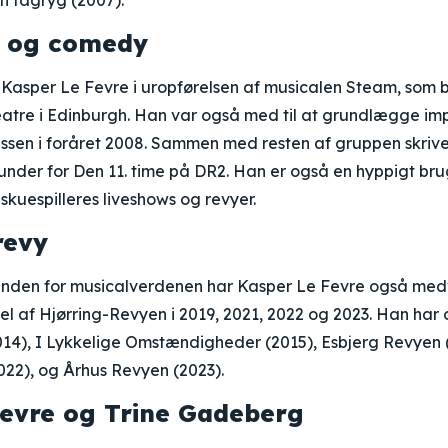
n tagryg (2007).
e og comedy
asper Le Fevre i uropførelsen af musicalen Steam, som bl
atre i Edinburgh. Han var også med til at grundlægge i
ssen i foråret 2008. Sammen med resten af gruppen skrive
nder for Den 11. time på DR2. Han er også en hyppigt brugt
kuespilleres liveshows og revyer.
revy
inden for musicalverdenen har Kasper Le Fevre også medvir
el af Hjørring-Revyen i 2019, 2021, 2022 og 2023. Han ha
14), I Lykkelige Omstændigheder (2015), Esbjerg Revyen 
022), og Århus Revyen (2023).
Fevre og Trine Gadeberg