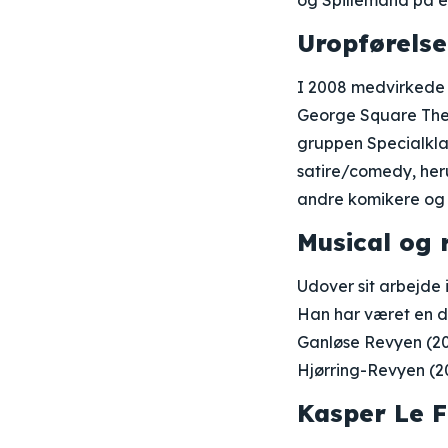
og Spillemand på e
Uropførels
I 2008 medvirkede K
George Square The
gruppen Specialkla
satire/comedy, heru
andre komikere og s
Musical og 
Udover sit arbejde 
Han har været en d
Ganløse Revyen (20
Hjørring-Revyen (2
Kasper Le 