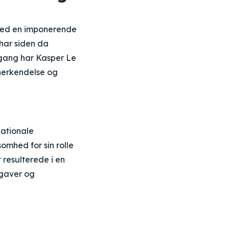
r med en imponerende
har siden da
lgang har Kasper Le
nerkendelse og
nationale
omhed for sin rolle
 resulterede i en
pgaver og