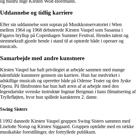
og hustru Inge Kirsten Wolf-Beermann.
Uddannelse og tidlig karriere
Efter sin uddannelse som sopran på Musikkonservatoriet i Wien
mellem 1964 og 1968 debuterede Kirsten Vaupel som Susanna i
Figaros bryllup på Copenhagen Summer Festival. Hendes talent og
stemmekraft gjorde hende i stand til at optræde både i operaer og
musicals.
Samarbejde med andre kunstnere
Kirsten Vaupel har haft privilegiet at arbejde sammen med mange
talentfulde kunstnere gennem sin karriere. Hun har medvirket i
adskillige musicals og operetter både på Odense Teater og den Jyske
Opera. På filmfronten har hun haft æren af at arbejde med den
legendariske svenske instruktør Ingmar Bergman i hans filmatisering af
Tryllefløjten, hvor hun spillede karakteren 2. dame.
Swing Sisters
I 1992 dannede Kirsten Vaupel gruppen Swing Sisters sammen med
Liselotte Norup og Kirsten Siggaard. Gruppen optrådte med en række
musikalske forestillinger, der fortryllede publikum.