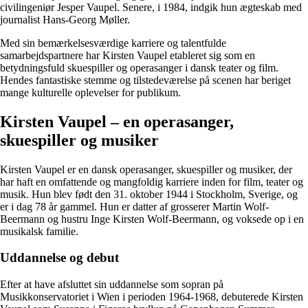
civilingeniør Jesper Vaupel. Senere, i 1984, indgik hun ægteskab med
journalist Hans-Georg Møller.
Med sin bemærkelsesværdige karriere og talentfulde
samarbejdspartnere har Kirsten Vaupel etableret sig som en
betydningsfuld skuespiller og operasanger i dansk teater og film.
Hendes fantastiske stemme og tilstedeværelse på scenen har beriget
mange kulturelle oplevelser for publikum.
Kirsten Vaupel – en operasanger,
skuespiller og musiker
Kirsten Vaupel er en dansk operasanger, skuespiller og musiker, der
har haft en omfattende og mangfoldig karriere inden for film, teater og
musik. Hun blev født den 31. oktober 1944 i Stockholm, Sverige, og
er i dag 78 år gammel. Hun er datter af grosserer Martin Wolf-
Beermann og hustru Inge Kirsten Wolf-Beermann, og voksede op i en
musikalsk familie.
Uddannelse og debut
Efter at have afsluttet sin uddannelse som sopran på
Musikkonservatoriet i Wien i perioden 1964-1968, debuterede Kirsten