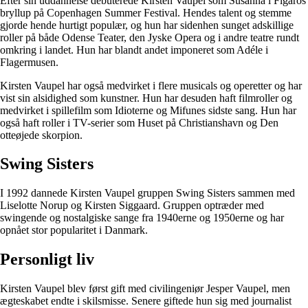
Efter sin uddannelse debuterede Kirsten Vaupel som Susanna i Figaros
bryllup på Copenhagen Summer Festival. Hendes talent og stemme
gjorde hende hurtigt populær, og hun har sidenhen sunget adskillige
roller på både Odense Teater, den Jyske Opera og i andre teatre rundt
omkring i landet. Hun har blandt andet imponeret som Adéle i
Flagermusen.
Kirsten Vaupel har også medvirket i flere musicals og operetter og har
vist sin alsidighed som kunstner. Hun har desuden haft filmroller og
medvirket i spillefilm som Idioterne og Mifunes sidste sang. Hun har
også haft roller i TV-serier som Huset på Christianshavn og Den
otteøjede skorpion.
Swing Sisters
I 1992 dannede Kirsten Vaupel gruppen Swing Sisters sammen med
Liselotte Norup og Kirsten Siggaard. Gruppen optræder med
swingende og nostalgiske sange fra 1940erne og 1950erne og har
opnået stor popularitet i Danmark.
Personligt liv
Kirsten Vaupel blev først gift med civilingeniør Jesper Vaupel, men
ægteskabet endte i skilsmisse. Senere giftede hun sig med journalist