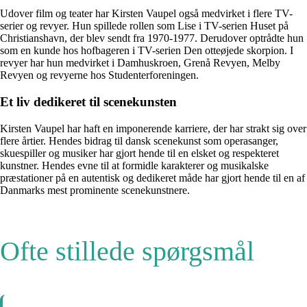
Udover film og teater har Kirsten Vaupel også medvirket i flere TV-
serier og revyer. Hun spillede rollen som Lise i TV-serien Huset på
Christianshavn, der blev sendt fra 1970-1977. Derudover optrådte hun
som en kunde hos hofbageren i TV-serien Den otteøjede skorpion. I
revyer har hun medvirket i Damhuskroen, Grenå Revyen, Melby
Revyen og revyerne hos Studenterforeningen.
Et liv dedikeret til scenekunsten
Kirsten Vaupel har haft en imponerende karriere, der har strakt sig over
flere årtier. Hendes bidrag til dansk scenekunst som operasanger,
skuespiller og musiker har gjort hende til en elsket og respekteret
kunstner. Hendes evne til at formidle karakterer og musikalske
præstationer på en autentisk og dedikeret måde har gjort hende til en af
Danmarks mest prominente scenekunstnere.
Ofte stillede spørgsmål