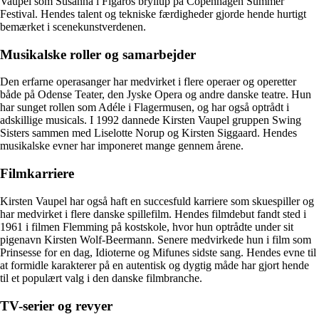
Vaupel som Susanna i Figaros bryllup på Copenhagen Summer
Festival. Hendes talent og tekniske færdigheder gjorde hende hurtigt
bemærket i scenekunstverdenen.
Musikalske roller og samarbejder
Den erfarne operasanger har medvirket i flere operaer og operetter
både på Odense Teater, den Jyske Opera og andre danske teatre. Hun
har sunget rollen som Adéle i Flagermusen, og har også optrådt i
adskillige musicals. I 1992 dannede Kirsten Vaupel gruppen Swing
Sisters sammen med Liselotte Norup og Kirsten Siggaard. Hendes
musikalske evner har imponeret mange gennem årene.
Filmkarriere
Kirsten Vaupel har også haft en succesfuld karriere som skuespiller og
har medvirket i flere danske spillefilm. Hendes filmdebut fandt sted i
1961 i filmen Flemming på kostskole, hvor hun optrådte under sit
pigenavn Kirsten Wolf-Beermann. Senere medvirkede hun i film som
Prinsesse for en dag, Idioterne og Mifunes sidste sang. Hendes evne til
at formidle karakterer på en autentisk og dygtig måde har gjort hende
til et populært valg i den danske filmbranche.
TV-serier og revyer