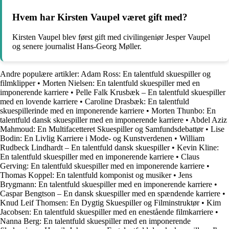
Hvem har Kirsten Vaupel været gift med?
Kirsten Vaupel blev først gift med civilingeniør Jesper Vaupel
og senere journalist Hans-Georg Møller.
Andre populære artikler:
Adam Ross: En talentfuld skuespiller og
filmklipper
•
Morten Nielsen: En talentfuld skuespiller med en
imponerende karriere
•
Pelle Falk Krusbæk – En talentfuld skuespiller
med en lovende karriere
•
Caroline Drasbæk: En talentfuld
skuespillerinde med en imponerende karriere
•
Morten Thunbo: En
talentfuld dansk skuespiller med en imponerende karriere
•
Abdel Aziz
Mahmoud: En Multifacetteret Skuespiller og Samfundsdebattør
•
Lise
Bodin: En Livlig Karriere i Mode- og Kunstverdenen
•
William
Rudbeck Lindhardt – En talentfuld dansk skuespiller
•
Kevin Kline:
En talentfuld skuespiller med en imponerende karriere
•
Claus
Gerving: En talentfuld skuespiller med en imponerende karriere
•
Thomas Koppel: En talentfuld komponist og musiker
•
Jens
Brygmann: En talentfuld skuespiller med en imponerende karriere
•
Caspar Bengtson – En dansk skuespiller med en spændende karriere
•
Knud Leif Thomsen: En Dygtig Skuespiller og Filminstruktør
•
Kim
Jacobsen: En talentfuld skuespiller med en enestående filmkarriere
•
Nanna Berg: En talentfuld skuespiller med en imponerende