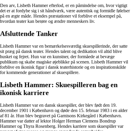
Den arv, Lisbeth Hammer efterlod, er en påmindelse om, hvor vigtigt
det er at fordybe sig i sit håndværk, være autentisk og formidle følelser
på en ægte måde. Hendes præstationer vil forblive et eksempel på,
hvordan teater kan berøre og ændre menneskers liv.
Afsluttende Tanker
Lisbeth Hammer var en bemærkelsesværdig skuespillerinde, der satte
sit præg på dansk teater. Hendes talent og dedikation vil altid blive
husket og fejret. Hun var en kunstner, der formåede at bevæge
publikum og skabe magiske øjeblikke på scenen. Lisbeth Hammer vil
forblive en ikonisk figur i dansk teaterhistorie og en inspirationskilde
for kommende generationer af skuespillere.
Lisbeth Hammer: Skuespilleren bag en
ikonisk karriere
Lisbeth Hammer var en dansk skuespiller, der blev født den 19.
december 1901 i København og døde den 15. februar 1983 i en alder
af 81 år. Hun blev begravet på Garnisons Kirkegård i København.
Hammer var datter af lektor Holger Herman Clemens Bondrup
Hammer og Thyra Rosenberg. Hendes karriere som skuespiller var