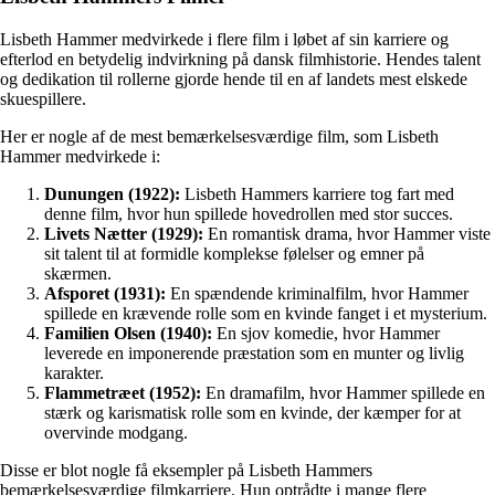
Lisbeth Hammer medvirkede i flere film i løbet af sin karriere og
efterlod en betydelig indvirkning på dansk filmhistorie. Hendes talent
og dedikation til rollerne gjorde hende til en af landets mest elskede
skuespillere.
Her er nogle af de mest bemærkelsesværdige film, som Lisbeth
Hammer medvirkede i:
Dunungen (1922):
Lisbeth Hammers karriere tog fart med
denne film, hvor hun spillede hovedrollen med stor succes.
Livets Nætter (1929):
En romantisk drama, hvor Hammer viste
sit talent til at formidle komplekse følelser og emner på
skærmen.
Afsporet (1931):
En spændende kriminalfilm, hvor Hammer
spillede en krævende rolle som en kvinde fanget i et mysterium.
Familien Olsen (1940):
En sjov komedie, hvor Hammer
leverede en imponerende præstation som en munter og livlig
karakter.
Flammetræet (1952):
En dramafilm, hvor Hammer spillede en
stærk og karismatisk rolle som en kvinde, der kæmper for at
overvinde modgang.
Disse er blot nogle få eksempler på Lisbeth Hammers
bemærkelsesværdige filmkarriere. Hun optrådte i mange flere