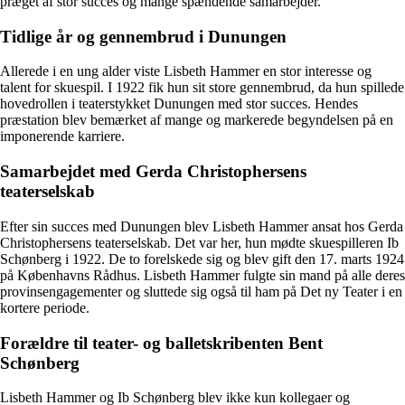
præget af stor succes og mange spændende samarbejder.
Tidlige år og gennembrud i Dunungen
Allerede i en ung alder viste Lisbeth Hammer en stor interesse og
talent for skuespil. I 1922 fik hun sit store gennembrud, da hun spillede
hovedrollen i teaterstykket Dunungen med stor succes. Hendes
præstation blev bemærket af mange og markerede begyndelsen på en
imponerende karriere.
Samarbejdet med Gerda Christophersens
teaterselskab
Efter sin succes med Dunungen blev Lisbeth Hammer ansat hos Gerda
Christophersens teaterselskab. Det var her, hun mødte skuespilleren Ib
Schønberg i 1922. De to forelskede sig og blev gift den 17. marts 1924
på Københavns Rådhus. Lisbeth Hammer fulgte sin mand på alle deres
provinsengagementer og sluttede sig også til ham på Det ny Teater i en
kortere periode.
Forældre til teater- og balletskribenten Bent
Schønberg
Lisbeth Hammer og Ib Schønberg blev ikke kun kollegaer og