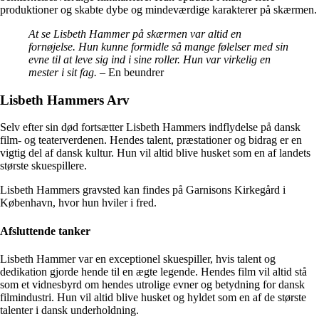
produktioner og skabte dybe og mindeværdige karakterer på skærmen.
At se Lisbeth Hammer på skærmen var altid en
fornøjelse. Hun kunne formidle så mange følelser med sin
evne til at leve sig ind i sine roller. Hun var virkelig en
mester i sit fag.
– En beundrer
Lisbeth Hammers Arv
Selv efter sin død fortsætter Lisbeth Hammers indflydelse på dansk
film- og teaterverdenen. Hendes talent, præstationer og bidrag er en
vigtig del af dansk kultur. Hun vil altid blive husket som en af landets
største skuespillere.
Lisbeth Hammers gravsted kan findes på Garnisons Kirkegård i
København, hvor hun hviler i fred.
Afsluttende tanker
Lisbeth Hammer var en exceptionel skuespiller, hvis talent og
dedikation gjorde hende til en ægte legende. Hendes film vil altid stå
som et vidnesbyrd om hendes utrolige evner og betydning for dansk
filmindustri. Hun vil altid blive husket og hyldet som en af de største
talenter i dansk underholdning.