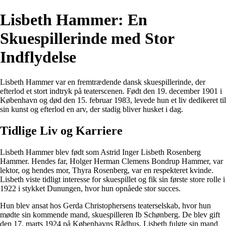
Lisbeth Hammer: En
Skuespillerinde med Stor
Indflydelse
Lisbeth Hammer var en fremtrædende dansk skuespillerinde, der
efterlod et stort indtryk på teaterscenen. Født den 19. december 1901 i
København og død den 15. februar 1983, levede hun et liv dedikeret til
sin kunst og efterlod en arv, der stadig bliver husket i dag.
Tidlige Liv og Karriere
Lisbeth Hammer blev født som Astrid Inger Lisbeth Rosenberg
Hammer. Hendes far, Holger Herman Clemens Bondrup Hammer, var
lektor, og hendes mor, Thyra Rosenberg, var en respekteret kvinde.
Lisbeth viste tidligt interesse for skuespillet og fik sin første store rolle i
1922 i stykket Dunungen, hvor hun opnåede stor succes.
Hun blev ansat hos Gerda Christophersens teaterselskab, hvor hun
mødte sin kommende mand, skuespilleren Ib Schønberg. De blev gift
den 17. marts 1924 på Københavns Rådhus. Lisbeth fulgte sin mand