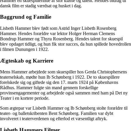
Hammer en skuespillerinde af stor klasse og talent. Hendes bidrag til
dansk film er stadig værdsat og husket i dag.
Baggrund og Familie
Lisbeth Hammer blev født som Astrid Inger Lisbeth Rosenberg
Hammer. Hendes forældre var lektor Holger Herman Clemens
Bondrup Hammer og Thyra Rosenberg. Hendes talent for skuespil
blev opdaget tidligt, og hun fik stor succes, da hun spillede hovedrollen
i filmen Dunungen i 1922.
Ægteskab og Karriere
Mens Hammer arbejdede som skuespiller hos Gerda Christophersens
teaterselskab, mødte hun Ib Schønberg i 1922. De to skuespillere
forelskede sig og giftede sig den 17. marts 1924 på Københavns
Rådhus. Hammer fulgte sin mand gennem forskellige
provinsengagementer og arbejdede også sammen med ham på Det ny
Teater i en kortere periode.
Som ægtepar var Lisbeth Hammer og Ib Schønberg stolte forældre til
teater- og balletskribenten Bent Schønberg. Familien var dybt
involveret i teaterverdenen og efterlod et væsentligt aftryk.
Lisbeth Hammers Filmer