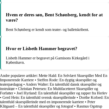
Hvem er deres søn, Bent Schønberg, kendt for at
være?
Bent Schønberg er kendt som teater- og balletskribent.
Hvor er Lisbeth Hammer begravet?
Lisbeth Hammer er begravet på Garnisons Kirkegård i
København.
Andre populære artikler:
Mette Hald: En Selvlært Skuespiller Med En
Imponerende Karriere
•
Steffen Rode: En dygtig skuespiller og
teaterpædagog
•
Anders Walter: En talentfuld dansk skuespiller og
instruktør
•
Christian Petersen: En Multifacetteret Skuespiller og
Forfatter
•
Joel Hyrland: En talentfuld skuespiller og rapper fra Herlev
•
Gerd Hein: En talentfuld svensk skuespillerinde
•
Dorthe Kofoed: En
talentfuld skuespillerinde med en imponerende karriere
•
Peter
Klitgaard – En talentfuld skuespiller og fotograf
•
Rasmus Ogstrup