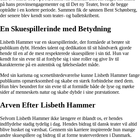
på hans provinsengagementer og til Det ny Teater, hvor de begge
optrådte i en kortere periode. Sammen fik de sønnen Bent Schønberg,
der senere blev kendt som teater- og balletskribent.
En Skuespillerinde med Betydning
Lisbeth Hammer var en skuespillerinde, der formåede at berøre sit
publikum dybt. Hendes talent og dedikation til sit håndværk gjorde
hende til en af de mest respekterede skuespillere i sin tid. Hun var
kendt for sin evne til at fordybe sig i sine roller og give liv til
karaktererne på en autentisk og følelsesladet måde.
Med sin karisma og scenetilstedeværelse kunne Lisbeth Hammer fange
publikums opmærksomhed og skabe en stærk forbindelse med dem.
Hun blev beundret for sin evne til at formidle både de lyse og mørke
sider af menneskets natur og skabe dybde i sine præstationer.
Arven Efter Lisbeth Hammer
Selvom Lisbeth Hammer ikke længere er iblandt os, er hendes
indflydelse stadig tydelig i dag. Hendes bidrag til dansk teater vil altid
blive husket og værdsat. Gennem sin karriere inspirerede hun mange
andre skuespillere og bidrog til at forme teaterverdenen i Danmark.