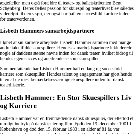
ægtefæller, men også forældre til teater- og balletskribenten Bent
Schønberg. Deres fælles passion for skuespil og teaterlivet blev således
videreført til deres søn, der også har haft en succesfuld karriere inden
for teaterverdenen.
Lisbeth Hammers samarbejdspartnere
I løbet af sin karriere arbejdede Lisbeth Hammer sammen med mange
andre talentfulde skuespillere. Hendes samarbejdspartnere inkluderede
nogle af datidens største navne inden for dansk teater, hvilket bidrog til
hendes egen succes og anerkendelse som skuespiller.
Sammenfattende har Lisbeth Hammer haft en lang og succesfuld
karriere som skuespiller. Hendes talent og engagement har gjort hende
til en af de mest bemærkelsesværdige skuespillere inden for dansk
teaterhistorie.
Lisbeth Hammer: En Stor Skuespillers Liv
og Karriere
Lisbeth Hammer var en fremtrædende dansk skuespiller, der efterlod et
utroligt indtryk på dansk teater og film. Født den 19. december 1901 i
København og død den 15. februar 1983 i en alder af 81 år, var