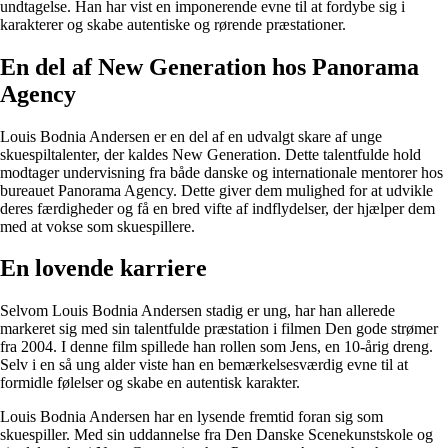
undtagelse. Han har vist en imponerende evne til at fordybe sig i
karakterer og skabe autentiske og rørende præstationer.
En del af New Generation hos Panorama
Agency
Louis Bodnia Andersen er en del af en udvalgt skare af unge
skuespiltalenter, der kaldes New Generation. Dette talentfulde hold
modtager undervisning fra både danske og internationale mentorer hos
bureauet Panorama Agency. Dette giver dem mulighed for at udvikle
deres færdigheder og få en bred vifte af indflydelser, der hjælper dem
med at vokse som skuespillere.
En lovende karriere
Selvom Louis Bodnia Andersen stadig er ung, har han allerede
markeret sig med sin talentfulde præstation i filmen Den gode strømer
fra 2004. I denne film spillede han rollen som Jens, en 10-årig dreng.
Selv i en så ung alder viste han en bemærkelsesværdig evne til at
formidle følelser og skabe en autentisk karakter.
Louis Bodnia Andersen har en lysende fremtid foran sig som
skuespiller. Med sin uddannelse fra Den Danske Scenekunstskole og