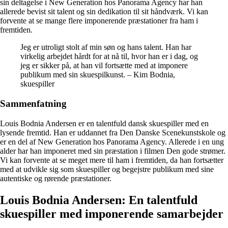
sin deltagelse i New Generation hos Panorama Agency har han
allerede bevist sit talent og sin dedikation til sit håndværk. Vi kan
forvente at se mange flere imponerende præstationer fra ham i
fremtiden.
Jeg er utroligt stolt af min søn og hans talent. Han har
virkelig arbejdet hårdt for at nå til, hvor han er i dag, og
jeg er sikker på, at han vil fortsætte med at imponere
publikum med sin skuespilkunst. – Kim Bodnia,
skuespiller
Sammenfatning
Louis Bodnia Andersen er en talentfuld dansk skuespiller med en
lysende fremtid. Han er uddannet fra Den Danske Scenekunstskole og
er en del af New Generation hos Panorama Agency. Allerede i en ung
alder har han imponeret med sin præstation i filmen Den gode strømer.
Vi kan forvente at se meget mere til ham i fremtiden, da han fortsætter
med at udvikle sig som skuespiller og begejstre publikum med sine
autentiske og rørende præstationer.
Louis Bodnia Andersen: En talentfuld
skuespiller med imponerende samarbejder