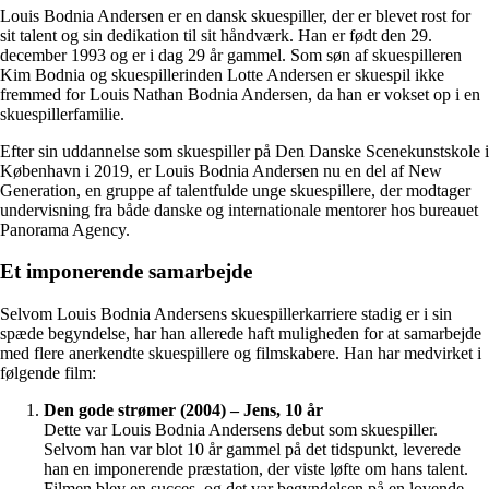
Louis Bodnia Andersen er en dansk skuespiller, der er blevet rost for
sit talent og sin dedikation til sit håndværk. Han er født den 29.
december 1993 og er i dag 29 år gammel. Som søn af skuespilleren
Kim Bodnia og skuespillerinden Lotte Andersen er skuespil ikke
fremmed for Louis Nathan Bodnia Andersen, da han er vokset op i en
skuespillerfamilie.
Efter sin uddannelse som skuespiller på Den Danske Scenekunstskole i
København i 2019, er Louis Bodnia Andersen nu en del af New
Generation, en gruppe af talentfulde unge skuespillere, der modtager
undervisning fra både danske og internationale mentorer hos bureauet
Panorama Agency.
Et imponerende samarbejde
Selvom Louis Bodnia Andersens skuespillerkarriere stadig er i sin
spæde begyndelse, har han allerede haft muligheden for at samarbejde
med flere anerkendte skuespillere og filmskabere. Han har medvirket i
følgende film:
Den gode strømer (2004) – Jens, 10 år
Dette var Louis Bodnia Andersens debut som skuespiller.
Selvom han var blot 10 år gammel på det tidspunkt, leverede
han en imponerende præstation, der viste løfte om hans talent.
Filmen blev en succes, og det var begyndelsen på en lovende