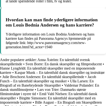
at lande spændende roller i film, tv og teater.
Hvordan kan man finde yderligere information
om Louis Bodnia Andersen og hans karriere?
Yderligere information om Louis Bodnia Andersen og hans
karriere kan findes på Panorama Agencys hjemmeside på
følgende link: http://www.panoramaagency.com/new-
generation.html?id_actor=1940
Andre populære artikler:
Anna Åström: En talentfuld svensk
skuespillerinde
•
Sven Borre: En dansk skuespiller og filmproducent
•
Hanne Lyngfeldt: En talentfuld skuespiller med en imponerende
karriere
•
Kaspar Munk – En talentfuld dansk skuespiller og instruktør
•
Julie Brochorst Andersen: En talentfuld skuespillerinde
•
Jacob
Funch – En talentfuld skuespiller og musiker
•
Ulla Larsen: En
Biografi af en Banebrydende Skuespiller
•
Valdemar Psilander: En
dansk stumfilmsstjerne
•
Lars von Trier: Danmarks største
filminstruktør i nyere tid
•
Emil Vahl Nielsen: En talentfuld dansk
skuespiller
•
Birgitte Simonsen: En talentfuld skuespiller med en
imponerende karriere
•
Bille August – En Biografi om Skuespilleren