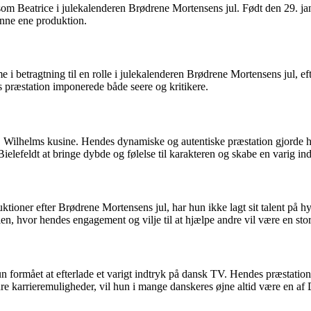
e som Beatrice i julekalenderen Brødrene Mortensens jul. Født den 29. j
denne ene produktion.
 i betragtning til en rolle i julekalenderen Brødrene Mortensens jul, eft
es præstation imponerede både seere og kritikere.
e, Wilhelms kusine. Hendes dynamiske og autentiske præstation gjorde he
ielefeldt at bringe dybde og følelse til karakteren og skabe en varig in
uktioner efter Brødrene Mortensens jul, har hun ikke lagt sit talent på 
en, hvor hendes engagement og vilje til at hjælpe andre vil være en stor
un formået at efterlade et varigt indtryk på dansk TV. Hendes præstatio
dre karrieremuligheder, vil hun i mange danskeres øjne altid være en af