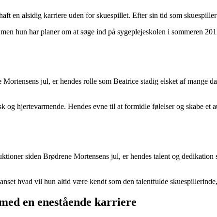
t en alsidig karriere uden for skuespillet. Efter sin tid som skuespiller
ole, men hun har planer om at søge ind på sygeplejeskolen i sommeren 
 Mortensens jul, er hendes rolle som Beatrice stadig elsket af mange d
sk og hjertevarmende. Hendes evne til at formidle følelser og skabe et a
duktioner siden Brødrene Mortensens jul, er hendes talent og dedikation
anset hvad vil hun altid være kendt som den talentfulde skuespillerinde
r med en enestående karriere