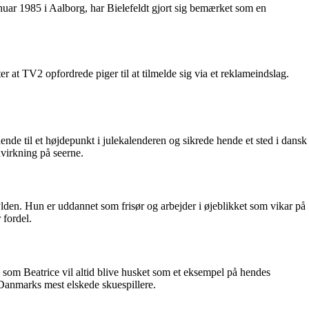
anuar 1985 i Aalborg, har Bielefeldt gjort sig bemærket som en
er at TV2 opfordrede piger til at tilmelde sig via et reklameindslag.
nde til et højdepunkt i julekalenderen og sikrede hende et sted i dansk
dvirkning på seerne.
hylden. Hun er uddannet som frisør og arbejder i øjeblikket som vikar på
 fordel.
n som Beatrice vil altid blive husket som et eksempel på hendes
 Danmarks mest elskede skuespillere.