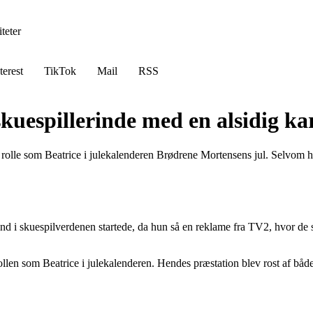
teter
terest
TikTok
Mail
RSS
skuespillerinde med en alsidig ka
in rolle som Beatrice i julekalenderen Brødrene Mortensens jul. Selvom 
nd i skuespilverdenen startede, da hun så en reklame fra TV2, hvor de s
 rollen som Beatrice i julekalenderen. Hendes præstation blev rost af båd