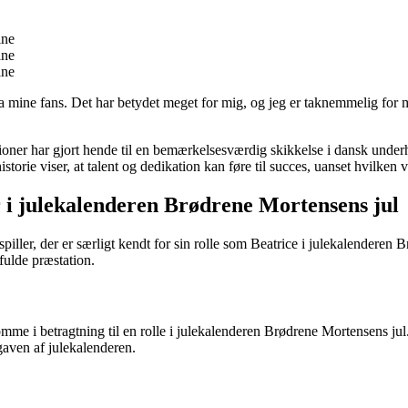
ine
ine
ine
fra mine fans. Det har betydet meget for mig, og jeg er taknemmelig for
ioner har gjort hende til en bemærkelsesværdig skikkelse i dansk under
torie viser, at talent og dedikation kan føre til succes, uanset hvilken ve
er i julekalenderen Brødrene Mortensens jul
spiller, der er særligt kendt for sin rolle som Beatrice i julekalendere
fulde præstation.
mme i betragtning til en rolle i julekalenderen Brødrene Mortensens jul. E
aven af julekalenderen.