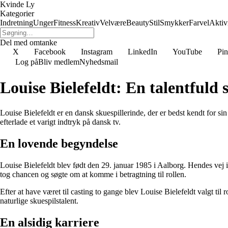
Kvinde Ly
Kategorier
Indretning
Unger
Fitness
Kreativ
Velvære
Beauty
Stil
Smykker
Farvel
Aktivi
Del med omtanke
X
Facebook
Instagram
LinkedIn
YouTube
Pin
Log på
Bliv medlem
Nyhedsmail
Louise Bielefeldt: En talentfuld 
Louise Bielefeldt er en dansk skuespillerinde, der er bedst kendt for s
efterlade et varigt indtryk på dansk tv.
En lovende begyndelse
Louise Bielefeldt blev født den 29. januar 1985 i Aalborg. Hendes vej i
tog chancen og søgte om at komme i betragtning til rollen.
Efter at have været til casting to gange blev Louise Bielefeldt valgt til
naturlige skuespilstalent.
En alsidig karriere