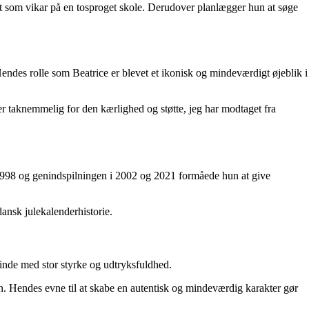
ket som vikar på en tosproget skole. Derudover planlægger hun at søge
endes rolle som Beatrice er blevet et ikonisk og mindeværdigt øjeblik i
g er taknemmelig for den kærlighed og støtte, jeg har modtaget fra
 1998 og genindspilningen i 2002 og 2021 formåede hun at give
ansk julekalenderhistorie.
erinde med stor styrke og udtryksfuldhed.
tiden. Hendes evne til at skabe en autentisk og mindeværdig karakter gør