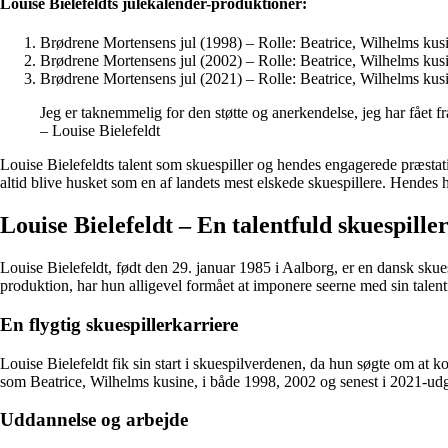
Louise Bielefeldts julekalender-produktioner:
Brødrene Mortensens jul (1998) – Rolle: Beatrice, Wilhelms kus
Brødrene Mortensens jul (2002) – Rolle: Beatrice, Wilhelms kus
Brødrene Mortensens jul (2021) – Rolle: Beatrice, Wilhelms kus
Jeg er taknemmelig for den støtte og anerkendelse, jeg har fået 
– Louise Bielefeldt
Louise Bielefeldts talent som skuespiller og hendes engagerede præstat
altid blive husket som en af landets mest elskede skuespillere. Hendes his
Louise Bielefeldt – En talentfuld skuespill
Louise Bielefeldt, født den 29. januar 1985 i Aalborg, er en dansk skue
produktion, har hun alligevel formået at imponere seerne med sin talent
En flygtig skuespillerkarriere
Louise Bielefeldt fik sin start i skuespilverdenen, da hun søgte om at ko
som Beatrice, Wilhelms kusine, i både 1998, 2002 og senest i 2021-udg
Uddannelse og arbejde