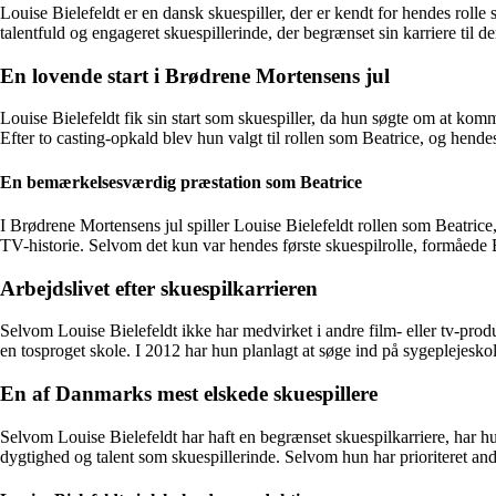
Louise Bielefeldt er en dansk skuespiller, der er kendt for hendes roll
talentfuld og engageret skuespillerinde, der begrænset sin karriere til 
En lovende start i Brødrene Mortensens jul
Louise Bielefeldt fik sin start som skuespiller, da hun søgte om at komme
Efter to casting-opkald blev hun valgt til rollen som Beatrice, og hend
En bemærkelsesværdig præstation som Beatrice
I Brødrene Mortensens jul spiller Louise Bielefeldt rollen som Beatric
TV-historie. Selvom det kun var hendes første skuespilrolle, formåede B
Arbejdslivet efter skuespilkarrieren
Selvom Louise Bielefeldt ikke har medvirket i andre film- eller tv-prod
en tosproget skole. I 2012 har hun planlagt at søge ind på sygeplejeskol
En af Danmarks mest elskede skuespillere
Selvom Louise Bielefeldt har haft en begrænset skuespilkarriere, har h
dygtighed og talent som skuespillerinde. Selvom hun har prioriteret an