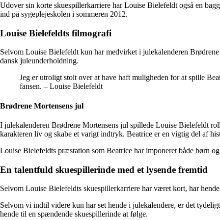
Udover sin korte skuespillerkarriere har Louise Bielefeldt også en bagg
ind på sygeplejeskolen i sommeren 2012.
Louise Bielefeldts filmografi
Selvom Louise Bielefeldt kun har medvirket i julekalenderen Brødrene Mo
dansk juleunderholdning.
Jeg er utroligt stolt over at have haft muligheden for at spille B
fansen. – Louise Bielefeldt
Brødrene Mortensens jul
I julekalenderen Brødrene Mortensens jul spillede Louise Bielefeldt r
karakteren liv og skabe et varigt indtryk. Beatrice er en vigtig del af his
Louise Bielefeldts præstation som Beatrice har imponeret både børn og 
En talentfuld skuespillerinde med et lysende fremtid
Selvom Louise Bielefeldts skuespillerkarriere har været kort, har hendes
Selvom vi indtil videre kun har set hende i julekalendere, er det tydeligt
hende til en spændende skuespillerinde at følge.