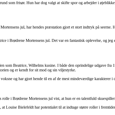
rund som frisør. Hun har dog valgt at skifte spor og arbejder i øjeblik
rtensens jul, har hendes præstation gjort et stort indtryk på seerne. H
eatrice i Brødrene Mortensens jul. Det var en fantastisk oplevelse, og je
ollen som Beatrice, Wilhelms kusine. I både den oprindelige udgave fra
torien og er kendt for sit mod og sin viljestyrke.
voksne og har gjort hende til en af de mest mindeværdige karakterer i d
 rolle i Brødrene Mortensens jul vist, at hun er en talentfuld skuespill
, at Louise Bielefeldt har potentialet til at indtage større roller i frem