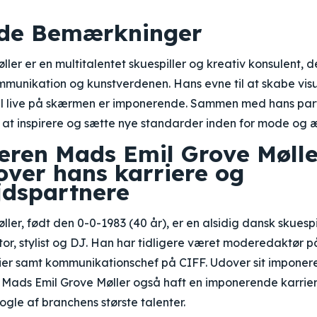
nde Bemærkninger
ler er en multitalentet skuespiller og kreativ konsulent, d
munikation og kunstverdenen. Hans evne til at skabe visu
til live på skærmen er imponerende. Sammen med hans part
at inspirere og sætte nye standarder inden for mode og æ
leren Mads Emil Grove Mølle
over hans karriere og
dspartnere
er, født den 0-0-1983 (40 år), er en alsidig dansk skuespil
ctor, stylist og DJ. Han har tidligere været moderedaktør
er samt kommunikationschef på CIFF. Udover sit imponere
ads Emil Grove Møller også haft en imponerende karriere
gle af branchens største talenter.