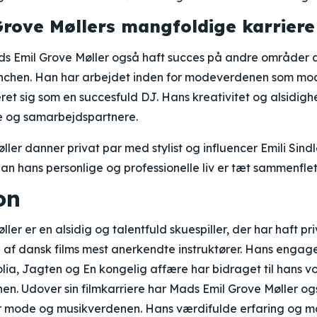
rove Møllers mangfoldige karriere
ds Emil Grove Møller også haft succes på andre områder 
nchen. Han har arbejdet inden for modeverdenen som mo
eret sig som en succesfuld DJ. Hans kreativitet og alsidigh
je og samarbejdspartnere.
er danner privat par med stylist og influencer Emili Sindlev
n hans personlige og professionelle liv er tæt sammenflet
on
er er en alsidig og talentfuld skuespiller, der har haft pri
f dansk films mest anerkendte instruktører. Hans engage
lia, Jagten og En kongelig affære har bidraget til hans 
hen. Udover sin filmkarriere har Mads Emil Grove Møller ogs
r mode og musikverdenen. Hans værdifulde erfaring og m