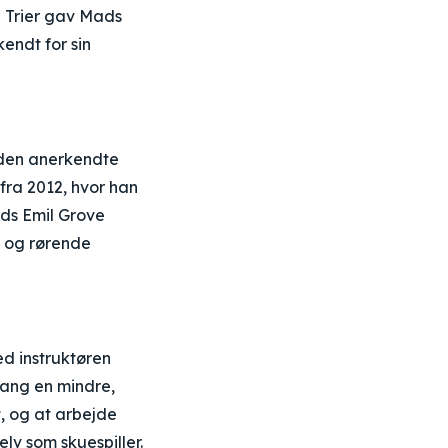
n Trier gav Mads
endt for sin
 den anerkendte
fra 2012, hvor han
ds Emil Grove
e og rørende
d instruktøren
gang en mindre,
t, og at arbejde
v som skuespiller.