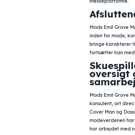
medieplatforme.
Afslutte
Mads Emil Grove Møl
inden for mode, kom
bringe karakterer 
fortsætter han med 
Skuespil
oversigt 
samarbej
Mads Emil Grove Møll
konsulent, art dire
Cover Man og Dossi
modeverdenen har M
har arbejdet med no