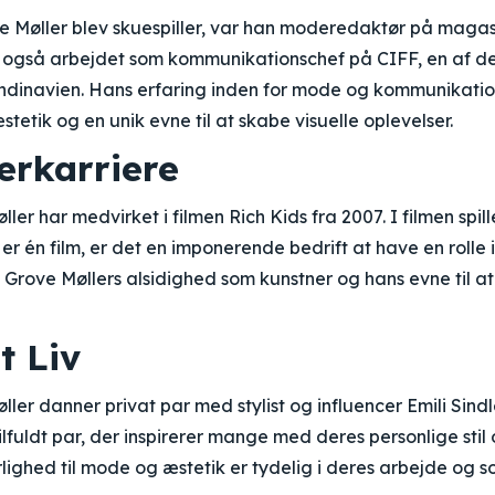
e Møller blev skuespiller, var han moderedaktør på maga
r også arbejdet som kommunikationschef på CIFF, en af d
kandinavien. Hans erfaring inden for mode og kommunikati
stetik og en unik evne til at skabe visuelle oplevelser.
erkarriere
er har medvirket i filmen Rich Kids fra 2007. I filmen spill
er én film, er det en imponerende bedrift at have en rolle i
 Grove Møllers alsidighed som kunstner og hans evne til a
t Liv
ler danner privat par med stylist og influencer Emili Si
ilfuldt par, der inspirerer mange med deres personlige stil
ghed til mode og æstetik er tydelig i deres arbejde og s