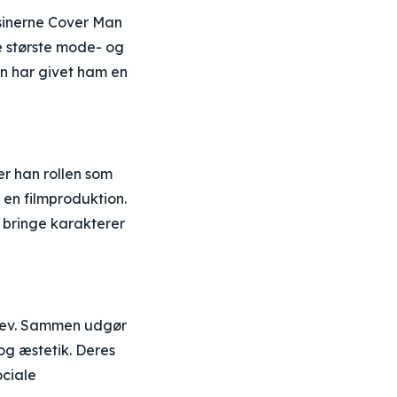
sinerne Cover Man
e største mode- og
on har givet ham en
er han rollen som
 en filmproduktion.
t bringe karakterer
ndlev. Sammen udgør
 og æstetik. Deres
ociale