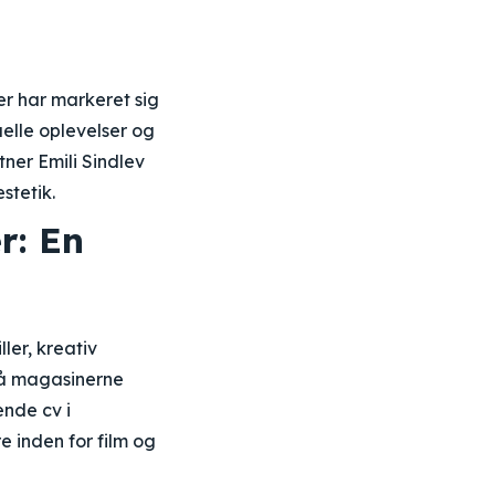
er har markeret sig
elle oplevelser og
ner Emili Sindlev
stetik.
r: En
ler, kreativ
 på magasinerne
nde cv i
 inden for film og