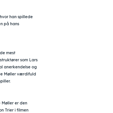
 hvor han spillede
en på hans
 de mest
struktører som Lars
nal anerkendelse og
ve Møller værdifuld
iller.
Møller er den
 Trier i filmen