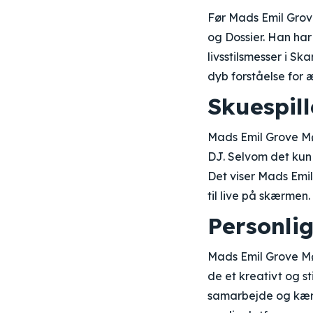
Før Mads Emil Grov
og Dossier. Han ha
livsstilsmesser i S
dyb forståelse for æ
Skuespill
Mads Emil Grove Møll
DJ. Selvom det kun 
Det viser Mads Emil
til live på skærmen.
Personlig
Mads Emil Grove Møl
de et kreativt og st
samarbejde og kærli