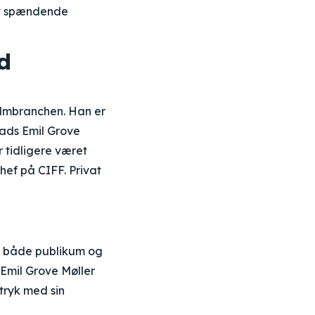
st spændende
d
filmbranchen. Han er
Mads Emil Grove
r tidligere været
ef på CIFF. Privat
på både publikum og
s Emil Grove Møller
tryk med sin