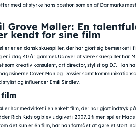
tter med at styrke hans position som en af Danmarks me
 Grove Møller: En talentful
er kendt for sine film
ler er en dansk skuespiller, der har gjort sig bemærket i 
g er i dag 40 år gammel. Udover at være skuespiller har 
 som kreativ konsulent, art director, stylist og DJ. Han ha
agasinerne Cover Man og Dossier samt kommunikationsch
tylist og influencer Emili Sindlev.
 film
ler har medvirket i en enkelt film, der har gjort indtryk 
dder Rich Kids og blev udgivet i 2007. I filmen spiller Mad
om det kun er én film, har han formået at gøre et stort ind