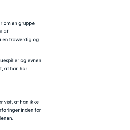
ler om en gruppe
n af
å en troværdig og
kuespiller og evnen
gt, at han har
 vist, at han ikke
rfaringer inden for
denen.