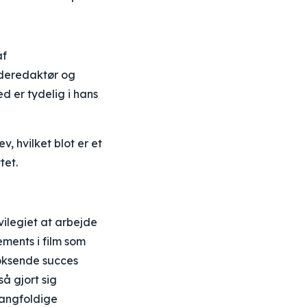
af
deredaktør og
ed er tydelig i hans
, hvilket blot er et
tet.
vilegiet at arbejde
ments i film som
voksende succes
å gjort sig
angfoldige