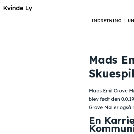
Kvinde Ly
INDRETNING
UN
Mads Emi
Skuespil
Mads Emil Grove Møll
blev født den 0.0.1
Grove Møller også ha
En Karri
Kommuni