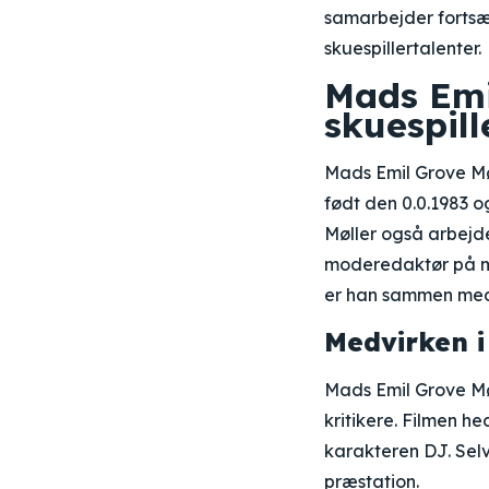
samarbejder fortsæ
skuespillertalenter.
Mads Emil
skuespill
Mads Emil Grove Møl
født den 0.0.1983 o
Møller også arbejdet
moderedaktør på m
er han sammen med s
Medvirken i
Mads Emil Grove Møl
kritikere. Filmen he
karakteren DJ. Selv
præstation.