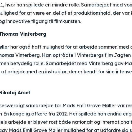
1, hvor han spillede en mindre rolle. Samarbejdet med vo
ulighed for at være en del af et produktionshold, der var k
og innovative tilgang til filmkunsten.
Thomas Vinterberg
ller har også haft mulighed for at arbejde sammen med
homas Vinterberg. Han optrådte i Vinterbergs film Jagten 
, men betydelig rolle. Samarbejdet med Vinterberg gav Ma
 at arbejde med en instruktør, der er kendt for sine intens
ikolaj Arcel
esværdigt samarbejde for Mads Emil Grove Møller var me
men En kongelig affære fra 2012. Her spillede han endnu en
cels arbejde er blevet rost både nationalt og international
 Mads Emil Grove Møller mulighed for at udfordre sig sel