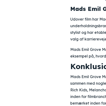
Mads Emil G
Udover film har Ma
underholdningsbra
stylist og har etabl
valg af karriereve
Mads Emil Grove Møll
eksempel på, hvorda
Konklusi
Mads Emil Grove Møll
sammen med nogle a
Rich Kids, Melancho
inden for filmbranc
bemærket inden fo