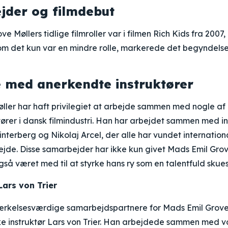
ejder og filmdebut
e Møllers tidlige filmroller var i filmen Rich Kids fra 2007,
vom det kun var en mindre rolle, markerede det begyndels
 med anerkendte instruktører
ller har haft privilegiet at arbejde sammen med nogle af
ører i dansk filmindustri. Han har arbejdet sammen med in
interberg og Nikolaj Arcel, der alle har vundet internatio
bejde. Disse samarbejder har ikke kun givet Mads Emil Gro
så været med til at styrke hans ry som en talentfuld skuesp
ars von Trier
rkelsesværdige samarbejdspartnere for Mads Emil Grove 
 instruktør Lars von Trier. Han arbejdede sammen med von