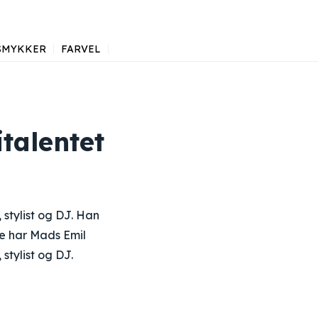
SMYKKER
FARVEL
talentet
 stylist og DJ. Han
re har Mads Emil
stylist og DJ.