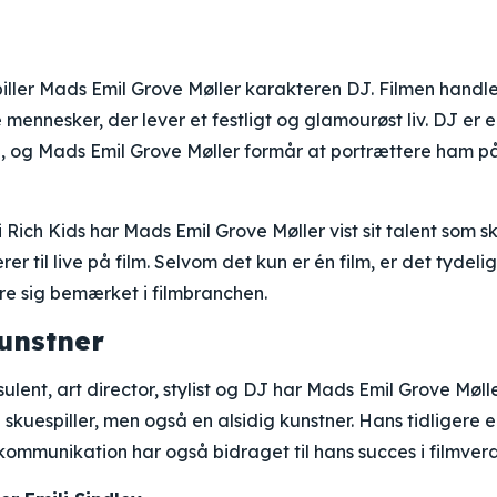
spiller Mads Emil Grove Møller karakteren DJ. Filmen hand
 mennesker, der lever et festligt og glamourøst liv. DJ er e
 og Mads Emil Grove Møller formår at portrættere ham p
 Rich Kids har Mads Emil Grove Møller vist sit talent som s
rer til live på film. Selvom det kun er én film, er det tydeli
øre sig bemærket i filmbranchen.
kunstner
lent, art director, stylist og DJ har Mads Emil Grove Møller
 skuespiller, men også en alsidig kunstner. Hans tidligere e
mmunikation har også bidraget til hans succes i filmver