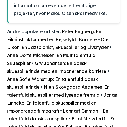
information om eventuelle fremtidige
projekter, hvor Malou Olsen skal medvirke.
Andre populære artikler:
Peter Engberg: En
Filminstruktør med en Rejsefyldt Karriere
•
Ole
Dixon: En Jazzpianist, Skuespiller og Livsnyder
•
Anne Dorte Michelsen: En Multitalentfuld
Skuespiller
•
Gry Johansen: En dansk
skuespillerinde med en imponerende karriere
•
Anne Sofie Wanstrup: En talentfuld dansk
skuespillerinde
•
Niels Skovgaard Andersen: En
talentfuld skuespiller med lysende fremtid
•
Jonas
Linneke: En talentfuld skuespiller med en
imponerende filmografi
•
Lennart Ginman – En
talentfuld dansk skuespiller
•
Elliot Metzdorff – En
talentfuld skuespiller
•
Kai Selliken: En talentfuld