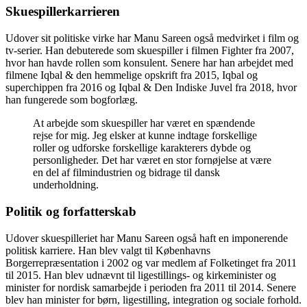
Skuespillerkarrieren
Udover sit politiske virke har Manu Sareen også medvirket i film og
tv-serier. Han debuterede som skuespiller i filmen Fighter fra 2007,
hvor han havde rollen som konsulent. Senere har han arbejdet med
filmene Iqbal & den hemmelige opskrift fra 2015, Iqbal og
superchippen fra 2016 og Iqbal & Den Indiske Juvel fra 2018, hvor
han fungerede som bogforlæg.
At arbejde som skuespiller har været en spændende
rejse for mig. Jeg elsker at kunne indtage forskellige
roller og udforske forskellige karakterers dybde og
personligheder. Det har været en stor fornøjelse at være
en del af filmindustrien og bidrage til dansk
underholdning.
Politik og forfatterskab
Udover skuespilleriet har Manu Sareen også haft en imponerende
politisk karriere. Han blev valgt til Københavns
Borgerrepræsentation i 2002 og var medlem af Folketinget fra 2011
til 2015. Han blev udnævnt til ligestillings- og kirkeminister og
minister for nordisk samarbejde i perioden fra 2011 til 2014. Senere
blev han minister for børn, ligestilling, integration og sociale forhold.