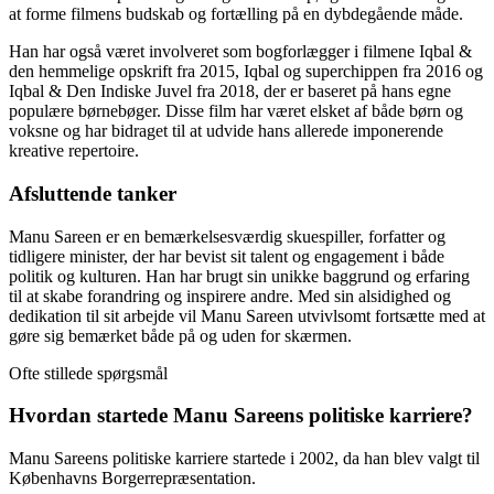
at forme filmens budskab og fortælling på en dybdegående måde.
Han har også været involveret som bogforlægger i filmene Iqbal &
den hemmelige opskrift fra 2015, Iqbal og superchippen fra 2016 og
Iqbal & Den Indiske Juvel fra 2018, der er baseret på hans egne
populære børnebøger. Disse film har været elsket af både børn og
voksne og har bidraget til at udvide hans allerede imponerende
kreative repertoire.
Afsluttende tanker
Manu Sareen er en bemærkelsesværdig skuespiller, forfatter og
tidligere minister, der har bevist sit talent og engagement i både
politik og kulturen. Han har brugt sin unikke baggrund og erfaring
til at skabe forandring og inspirere andre. Med sin alsidighed og
dedikation til sit arbejde vil Manu Sareen utvivlsomt fortsætte med at
gøre sig bemærket både på og uden for skærmen.
Ofte stillede spørgsmål
Hvordan startede Manu Sareens politiske karriere?
Manu Sareens politiske karriere startede i 2002, da han blev valgt til
Københavns Borgerrepræsentation.