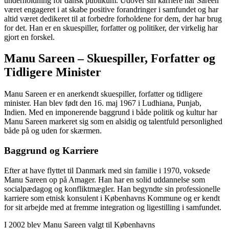
underholdning for dansk publikum. Udover sin karriere har Sareen
været engageret i at skabe positive forandringer i samfundet og har
altid været dedikeret til at forbedre forholdene for dem, der har brug
for det. Han er en skuespiller, forfatter og politiker, der virkelig har
gjort en forskel.
Manu Sareen – Skuespiller, Forfatter og
Tidligere Minister
Manu Sareen er en anerkendt skuespiller, forfatter og tidligere
minister. Han blev født den 16. maj 1967 i Ludhiana, Punjab,
Indien. Med en imponerende baggrund i både politik og kultur har
Manu Sareen markeret sig som en alsidig og talentfuld personlighed
både på og uden for skærmen.
Baggrund og Karriere
Efter at have flyttet til Danmark med sin familie i 1970, voksede
Manu Sareen op på Amager. Han har en solid uddannelse som
socialpædagog og konfliktmægler. Han begyndte sin professionelle
karriere som etnisk konsulent i Københavns Kommune og er kendt
for sit arbejde med at fremme integration og ligestilling i samfundet.
I 2002 blev Manu Sareen valgt til Københavns