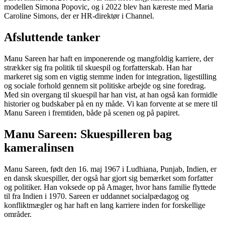
modellen Simona Popovic, og i 2022 blev han kæreste med Maria
Caroline Simons, der er HR-direktør i Channel.
Afsluttende tanker
Manu Sareen har haft en imponerende og mangfoldig karriere, der
strækker sig fra politik til skuespil og forfatterskab. Han har
markeret sig som en vigtig stemme inden for integration, ligestilling
og sociale forhold gennem sit politiske arbejde og sine foredrag.
Med sin overgang til skuespil har han vist, at han også kan formidle
historier og budskaber på en ny måde. Vi kan forvente at se mere til
Manu Sareen i fremtiden, både på scenen og på papiret.
Manu Sareen: Skuespilleren bag
kameralinsen
Manu Sareen, født den 16. maj 1967 i Ludhiana, Punjab, Indien, er
en dansk skuespiller, der også har gjort sig bemærket som forfatter
og politiker. Han voksede op på Amager, hvor hans familie flyttede
til fra Indien i 1970. Sareen er uddannet socialpædagog og
konfliktmægler og har haft en lang karriere inden for forskellige
områder.