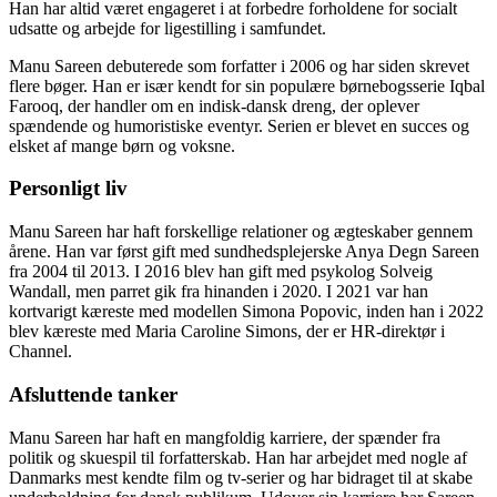
Han har altid været engageret i at forbedre forholdene for socialt
udsatte og arbejde for ligestilling i samfundet.
Manu Sareen debuterede som forfatter i 2006 og har siden skrevet
flere bøger. Han er især kendt for sin populære børnebogsserie Iqbal
Farooq, der handler om en indisk-dansk dreng, der oplever
spændende og humoristiske eventyr. Serien er blevet en succes og
elsket af mange børn og voksne.
Personligt liv
Manu Sareen har haft forskellige relationer og ægteskaber gennem
årene. Han var først gift med sundhedsplejerske Anya Degn Sareen
fra 2004 til 2013. I 2016 blev han gift med psykolog Solveig
Wandall, men parret gik fra hinanden i 2020. I 2021 var han
kortvarigt kæreste med modellen Simona Popovic, inden han i 2022
blev kæreste med Maria Caroline Simons, der er HR-direktør i
Channel.
Afsluttende tanker
Manu Sareen har haft en mangfoldig karriere, der spænder fra
politik og skuespil til forfatterskab. Han har arbejdet med nogle af
Danmarks mest kendte film og tv-serier og har bidraget til at skabe