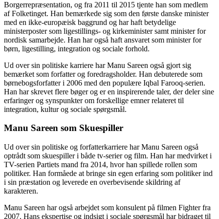
Borgerrepræsentation, og fra 2011 til 2015 tjente han som medlem
af Folketinget. Han bemærkede sig som den første danske minister
med en ikke-europæisk baggrund og har haft betydelige
ministerposter som ligestillings- og kirkeminister samt minister for
nordisk samarbejde. Han har også haft ansvaret som minister for
børn, ligestilling, integration og sociale forhold.
Ud over sin politiske karriere har Manu Sareen også gjort sig
bemærket som forfatter og foredragsholder. Han debuterede som
børnebogsforfatter i 2006 med den populære Iqbal Farooq-serien.
Han har skrevet flere bøger og er en inspirerende taler, der deler sine
erfaringer og synspunkter om forskellige emner relateret til
integration, kultur og sociale spørgsmål.
Manu Sareen som Skuespiller
Ud over sin politiske og forfatterkarriere har Manu Sareen også
optrådt som skuespiller i både tv-serier og film. Han har medvirket i
TV-serien Partiets mand fra 2014, hvor han spillede rollen som
politiker. Han formåede at bringe sin egen erfaring som politiker ind
i sin præstation og leverede en overbevisende skildring af
karakteren.
Manu Sareen har også arbejdet som konsulent på filmen Fighter fra
2007. Hans ekspertise og indsigt i sociale spørgsmål har bidraget til