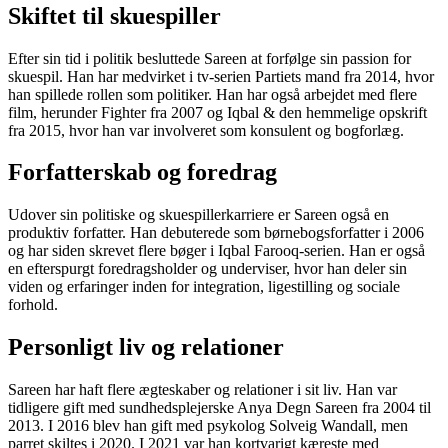
Skiftet til skuespiller
Efter sin tid i politik besluttede Sareen at forfølge sin passion for
skuespil. Han har medvirket i tv-serien Partiets mand fra 2014, hvor
han spillede rollen som politiker. Han har også arbejdet med flere
film, herunder Fighter fra 2007 og Iqbal & den hemmelige opskrift
fra 2015, hvor han var involveret som konsulent og bogforlæg.
Forfatterskab og foredrag
Udover sin politiske og skuespillerkarriere er Sareen også en
produktiv forfatter. Han debuterede som børnebogsforfatter i 2006
og har siden skrevet flere bøger i Iqbal Farooq-serien. Han er også
en efterspurgt foredragsholder og underviser, hvor han deler sin
viden og erfaringer inden for integration, ligestilling og sociale
forhold.
Personligt liv og relationer
Sareen har haft flere ægteskaber og relationer i sit liv. Han var
tidligere gift med sundhedsplejerske Anya Degn Sareen fra 2004 til
2013. I 2016 blev han gift med psykolog Solveig Wandall, men
parret skiltes i 2020. I 2021 var han kortvarigt kæreste med