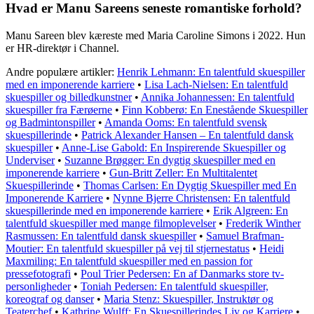
Hvad er Manu Sareens seneste romantiske forhold?
Manu Sareen blev kæreste med Maria Caroline Simons i 2022. Hun
er HR-direktør i Channel.
Andre populære artikler:
Henrik Lehmann: En talentfuld skuespiller
med en imponerende karriere
•
Lisa Lach-Nielsen: En talentfuld
skuespiller og billedkunstner
•
Annika Johannessen: En talentfuld
skuespiller fra Færøerne
•
Finn Kobberø: En Enestående Skuespiller
og Badmintonspiller
•
Amanda Ooms: En talentfuld svensk
skuespillerinde
•
Patrick Alexander Hansen – En talentfuld dansk
skuespiller
•
Anne-Lise Gabold: En Inspirerende Skuespiller og
Underviser
•
Suzanne Brøgger: En dygtig skuespiller med en
imponerende karriere
•
Gun-Britt Zeller: En Multitalentet
Skuespillerinde
•
Thomas Carlsen: En Dygtig Skuespiller med En
Imponerende Karriere
•
Nynne Bjerre Christensen: En talentfuld
skuespillerinde med en imponerende karriere
•
Erik Algreen: En
talentfuld skuespiller med mange filmoplevelser
•
Frederik Winther
Rasmussen: En talentfuld dansk skuespiller
•
Samuel Brafman-
Moutier: En talentfuld skuespiller på vej til stjernestatus
•
Heidi
Maxmiling: En talentfuld skuespiller med en passion for
pressefotografi
•
Poul Trier Pedersen: En af Danmarks store tv-
personligheder
•
Toniah Pedersen: En talentfuld skuespiller,
koreograf og danser
•
Maria Stenz: Skuespiller, Instruktør og
Teaterchef
•
Kathrine Wulff: En Skuespillerindes Liv og Karriere
•