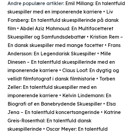
Andre populære artikler:
Emil Millang: En talentfuld
skuespiller med en imponerende karriere
•
Liv
Forsberg: En talentfuld skuespillerinde på dansk
film
•
Abdel Aziz Mahmoud: En Multifacetteret
Skuespiller og Samfundsdebattør
•
Kristian Rem –
En dansk skuespiller med mange facetter
•
Frans
Andersson: En Legendarisk Skuespiller
•
Mille
Dinesen – En talentfuld skuespillerinde med en
imponerende karriere
•
Claus Loof: En dygtig og
vellidt filmfotograf i dansk filmhistorie
•
Torben
Zeller: En talentfuld skuespiller med en
imponerende karriere
•
Kelvin Lindemann: En
Biografi af en Banebrydende Skuespiller
•
Elsa
Jena – En talentfuld koncertsangerinde
•
Katrine
Greis-Rosenthal: En talentfuld dansk
skuespillerinde
•
Oscar Meyer: En talentfuld