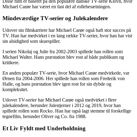
Disse film er baseret på den populære danske TV-serie Klovn, hvor
Michael Carøe har været en fast del af rollebesætningen.
Mindeværdige TV-serier og Julekalendere
Udover sin filmkarriere har Michael Carøe også haft stor succes på
TV. Han har medvirket i en lang række TV-serier, hvor han har vist
sin alsidighed som skuespiller.
I serien Nikolaj og Julie fra 2002-2003 spillede han rollen som
Michael Walter. Hans præstation blev rost af både publikum og
kritikere.
En anden populær TV-serie, hvor Michael Carøe medvirkede, var
Ørnen fra 2004-2006. Her spillede han rollen som Frederik von
Halle, og hans præstation blev igen rost for sin dybde og
kompleksitet.
Udover TV-serier har Michael Carøe også medvirket i flere
julekalendere, herunder Julestjerner i 2012 og 2019, hvor han
spillede rollen som Rocko. Han har også lagt stemme til forskellige
tegnefilm, herunder Oliver og Co. fra 1988.
Et Liv Fyldt med Underholdning