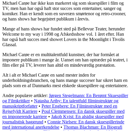
Michael Carøe har ikke kun markeret sig som skuespiller i film og
TV, men han har også haft stor succes som entertainer, sanger og
komiker. Han er kendt som en suveræn smørtenor og retro-crooner,
og hans shows har begejstret publikum i årevis.
Mange af hans shows har fundet sted på Bellevue Teater, herunder
Welcome to my way i 1998 og Afskedsshow vol. 1 året efter. Han
har også haft succes med showet Lovers in the Moonlight i Tivolis
Glassal.
Michael Carøe er en multitalentfuld kunstner, der har formået at
imponere publikum i mange år. Uanset om han optræder på teatret, i
film eller på TV, leverer han altid en mindeværdig præstation.
Alt i alt er Michael Carøe en sand mester inden for
underholdningsbranchen, og hans mange succeser har sikret ham en
plads som en af Danmarks mest elskede skuespillere og entertainere.
Andre populære artikler:
Jørgen Stegelmann: En Berømt Skuespiller
og Filmkritiker
•
Natasha Arthy: En talentfuld filminstruktør og
manuskriptforfatter
•
Peter Engberg: En Filminstruktør med en
Rejsefyldt Karriere
•
Poul Clemmensen: En dansk skuespiller med
en imponerende karriere
•
Jakob Kvist: En alsidig skuespiller med
journalistisk baggrund
•
Connie Nielsen: En dansk skuespillerinde
med international anerkendelse
•
Thomas Blachman: En Biografi