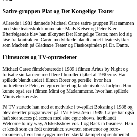
Satire-gruppen Plat og Det Kongelige Teater
Allerede i 1981 dannede Michael Carøe satire-gruppen Plat sammen
med sine teaterskolekammerater Mads Keiser og Peter Kær.
Efterfølgende blev han tilknyttet Det Kongelige Teater, men lod sig
løse fra kontrakten. Carøe medvirkede blandt andet i teaterstykker
som Macbeth på Gladsaxe Teater og Fiaskospiralen på Dr. Dante.
Filmsucces og TV-optrædener
Michael Carøe filmdebuterede i 1989 i filmen Århus by Night og
fortsatte sin karriere med flere filmroller i løbet af 1990erne. Han
spillede blandt andet i filmen Roser og persille, hvor han
portrætterede Peter, en egocentreret og fandenivoldsk forfører. Han
kunne også ses i filmen Mimi og Madammerne, hvor han spillede
Mimis ekskæreste.
På TV startede han med at medvirke i tv-spillet Boksning i 1988 og
blev derefter programvært på TVs Eleva2ren i 1989. Carøe har også
haft stor succes på scenen med sine egne shows, heriblandt
Welcome to my way, Afskedsshow vol. 1 og Back in business. Han
er kendt som en født entertainer, suveræn smørtenor og retro-
crooneren, hvor han synger med en stærkt dæmpet og sentimental