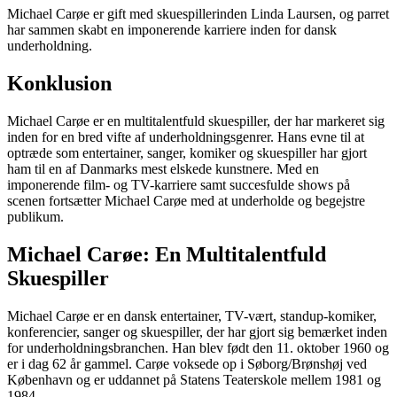
Michael Carøe er gift med skuespillerinden Linda Laursen, og parret
har sammen skabt en imponerende karriere inden for dansk
underholdning.
Konklusion
Michael Carøe er en multitalentfuld skuespiller, der har markeret sig
inden for en bred vifte af underholdningsgenrer. Hans evne til at
optræde som entertainer, sanger, komiker og skuespiller har gjort
ham til en af Danmarks mest elskede kunstnere. Med en
imponerende film- og TV-karriere samt succesfulde shows på
scenen fortsætter Michael Carøe med at underholde og begejstre
publikum.
Michael Carøe: En Multitalentfuld
Skuespiller
Michael Carøe er en dansk entertainer, TV-vært, standup-komiker,
konferencier, sanger og skuespiller, der har gjort sig bemærket inden
for underholdningsbranchen. Han blev født den 11. oktober 1960 og
er i dag 62 år gammel. Carøe voksede op i Søborg/Brønshøj ved
København og er uddannet på Statens Teaterskole mellem 1981 og
1984.