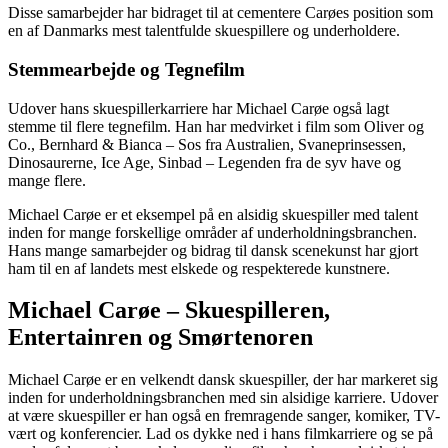
Disse samarbejder har bidraget til at cementere Carøes position som
en af Danmarks mest talentfulde skuespillere og underholdere.
Stemmearbejde og Tegnefilm
Udover hans skuespillerkarriere har Michael Carøe også lagt
stemme til flere tegnefilm. Han har medvirket i film som Oliver og
Co., Bernhard & Bianca – Sos fra Australien, Svaneprinsessen,
Dinosaurerne, Ice Age, Sinbad – Legenden fra de syv have og
mange flere.
Michael Carøe er et eksempel på en alsidig skuespiller med talent
inden for mange forskellige områder af underholdningsbranchen.
Hans mange samarbejder og bidrag til dansk scenekunst har gjort
ham til en af landets mest elskede og respekterede kunstnere.
Michael Carøe – Skuespilleren,
Entertainren og Smørtenoren
Michael Carøe er en velkendt dansk skuespiller, der har markeret sig
inden for underholdningsbranchen med sin alsidige karriere. Udover
at være skuespiller er han også en fremragende sanger, komiker, TV-
vært og konferencier. Lad os dykke ned i hans filmkarriere og se på