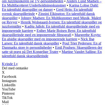
om Jazzmusikeren og TV-personligheden
•
Anders Lund Madsen –
En Multifacetteret Underholdningskunstner
•
Karina Lohse Dahl:
En talentfuld skuespiller og danser
•
Gerd Hein: En talentfuld
svensk skuespillerinde
•
Zinnini Elkington: En talentfuld dansk
skuespiller
•
Johnny Madsen: En Multikunstner med Musik, Maleri
og Revyer
•
Henrik Wolsgaard-Iversen: En talentfuld skuespiller og
jazzformidler
•
Kadija Jalloh: En talentfuld skuespillerinde med en
imponerende karriere
•
Esther Marie Boisen Berg: En talentfuld
skuespillerinde med en imponerende filmografi
•
Margrethe Koytu:
En alsidig skuespiller med en imponerende karriere
•
Nick Ilsø
Larsen: En talentfuld dansk skuespiller
•
Poul Trier Pedersen: En af
Danmarks store tv-personligheder
•
Emil Poulsen: Skuespilleren der
satte sit præg på Det Kongelige Teater
•
Martine Vandet Salling: En
talentfuld dansk skuespillerinde
Kvinde Ly
Del med omtanke
X
Facebook
Instagram
LinkedIn
YouTube
Pinterest
TikTok
Mail