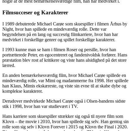
nogle af de mest bemærkelsesværdige film, han har medvirket i.
Filmsucceser og Karakterer
I 1989 debuterede Michael Carøe som skuespiller i filmen Århus by
Night, hvor han spillede en mindeværdig rolle. Dette var
begyndelsen på en lang og succesrig filmkarriere, hvor han har
medvirket i forskellige genrer og spillet forskellige karakterer.
I 1993 kunne man se ham i filmen Roser og persille, hvor han
portrætterede Peter, en egocentreret og fandenivoldsk forfører. Hans
præstation blev rost af kritikere og viste hans alsidighed på det store
lærred.
En anden bemærkelsesværdig film, hvor Michael Carøe spillede en
mindeværdig rolle, var Mimi og madammerne fra 1998. Her spillede
han Klaus, Mimis ekskæreste, og viste sin evne til at skabe dybe og
komplekse karakterer.
Derudover medvirkede Michael Carøe også i Olsen-bandens sidste
stik i 1998, hvor han var studievært i TV.
Hans karriere som skuespiller strækker sig også til nyere film som
Klovn – the movie i 2010, hvor han spillede sig selv. Han gentog sin
rolle som sig selv i Klovn Forever i 2015 og Klovn the Final i 2020.