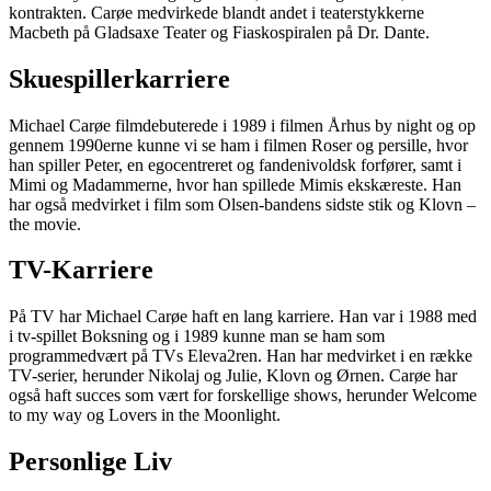
kontrakten. Carøe medvirkede blandt andet i teaterstykkerne
Macbeth på Gladsaxe Teater og Fiaskospiralen på Dr. Dante.
Skuespillerkarriere
Michael Carøe filmdebuterede i 1989 i filmen Århus by night og op
gennem 1990erne kunne vi se ham i filmen Roser og persille, hvor
han spiller Peter, en egocentreret og fandenivoldsk forfører, samt i
Mimi og Madammerne, hvor han spillede Mimis ekskæreste. Han
har også medvirket i film som Olsen-bandens sidste stik og Klovn –
the movie.
TV-Karriere
På TV har Michael Carøe haft en lang karriere. Han var i 1988 med
i tv-spillet Boksning og i 1989 kunne man se ham som
programmedvært på TVs Eleva2ren. Han har medvirket i en række
TV-serier, herunder Nikolaj og Julie, Klovn og Ørnen. Carøe har
også haft succes som vært for forskellige shows, herunder Welcome
to my way og Lovers in the Moonlight.
Personlige Liv