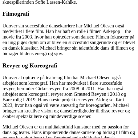
skuespillerinden Sofie Lassen-Kahlke.
Filmografi
Udover sin succesfulde dansekarriere har Michael Olesen også
medvirket i flere film. Han har haft en rolle i filmen Askepop – the
movie fra 2003, hvor han optræder som danser. Filmen fokuserer på
en ung piges drøm om at blive en succesfuld sangerinde og er blevet
en dansk klassiker. Michael bringer sin talentfulde dans til filmen og
bidrager til dens energi og sjov.
Revyer og Koreografi
Udover at optræde på teatre og film har Michael Olesen også
arbejdet som koreograf. Han har medvirket i flere succesfulde
revyer, herunder Cirkusrevyen fra 2008 til 2011. Han har også
arbejdet som koreograf i revyer som Græsted Revyen i 2018 og
Bare rolig i 2019. Hans næste projekt er revyen Aldrig set før i
2023, hvor han også vil være ansvarlig for koreografien. Michael
bringer sin kreative vision og dansefærdigheder til disse revyer og
skaber spektakulære og mindeværdige scener.
Michael Olesen er en multitalentfuld kunstner med en passion for
dans og teater. Hans imponerende dansekarriere og bidrag til film og
revyer har gjort ham til en fremtrædende skikkelse i dansk