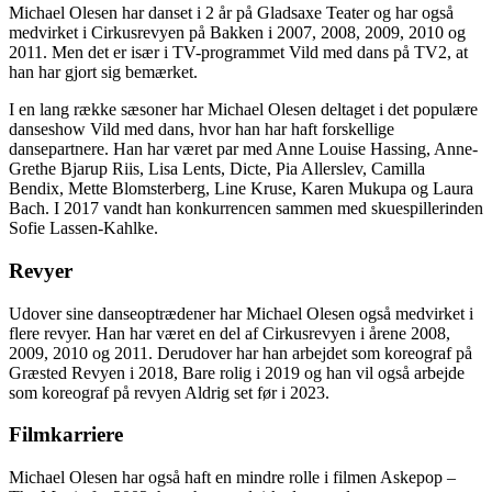
Michael Olesen har danset i 2 år på Gladsaxe Teater og har også
medvirket i Cirkusrevyen på Bakken i 2007, 2008, 2009, 2010 og
2011. Men det er især i TV-programmet Vild med dans på TV2, at
han har gjort sig bemærket.
I en lang række sæsoner har Michael Olesen deltaget i det populære
danseshow Vild med dans, hvor han har haft forskellige
dansepartnere. Han har været par med Anne Louise Hassing, Anne-
Grethe Bjarup Riis, Lisa Lents, Dicte, Pia Allerslev, Camilla
Bendix, Mette Blomsterberg, Line Kruse, Karen Mukupa og Laura
Bach. I 2017 vandt han konkurrencen sammen med skuespillerinden
Sofie Lassen-Kahlke.
Revyer
Udover sine danseoptrædener har Michael Olesen også medvirket i
flere revyer. Han har været en del af Cirkusrevyen i årene 2008,
2009, 2010 og 2011. Derudover har han arbejdet som koreograf på
Græsted Revyen i 2018, Bare rolig i 2019 og han vil også arbejde
som koreograf på revyen Aldrig set før i 2023.
Filmkarriere
Michael Olesen har også haft en mindre rolle i filmen Askepop –