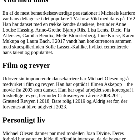
En af de mest bemærkelsesværdige præstationer i Michaels karriere
var hans deltagelse i det populære TV-show Vild med dans på TV2.
Han har danset med en række kendte danskere, herunder Anne
Louise Hassing, Anne-Grethe Bjarup Riis, Lisa Lents, Dicte, Pia
Allerslev, Camilla Bendix, Mette Blomsterberg, Line Kruse, Karen
Mukupa og Laura Bach. I 2017 vandt han konkurrencen sammen
med skuespillerinden Sofie Lassen-Kahlke, hvilket cementerede
hans talent og popularitet.
Film og revyer
Udover sin imponerende dansekarriere har Michael Olesen også
medvirket i film og revyer. Han har optrådt i filmen Askepop – the
movie fra 2003 som danser. Han har også arbejdet som koreograf i
forskellige revyer, herunder Cirkusrevyen i årene 2008-2011,
Græsted Revyen i 2018, Bare rolig i 2019 og Aldrig set før, der
forventes at blive udgivet i 2023.
Personligt liv
Michael Olesen danner par med modellen Joan Divine. Deres
forhold har været en kilde til offentlig interesse, da de begge er