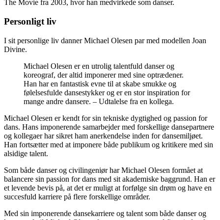
The Movie fra 2003, hvor han medvirkede som danser.
Personligt liv
I sit personlige liv danner Michael Olesen par med modellen Joan
Divine.
Michael Olesen er en utrolig talentfuld danser og
koreograf, der altid imponerer med sine optrædener.
Han har en fantastisk evne til at skabe smukke og
følelsesfulde dansestykker og er en stor inspiration for
mange andre dansere. – Udtalelse fra en kollega.
Michael Olesen er kendt for sin tekniske dygtighed og passion for
dans. Hans imponerende samarbejder med forskellige dansepartnere
og kollegaer har sikret ham anerkendelse inden for dansemiljøet.
Han fortsætter med at imponere både publikum og kritikere med sin
alsidige talent.
Som både danser og civilingeniør har Michael Olesen formået at
balancere sin passion for dans med sit akademiske baggrund. Han er
et levende bevis på, at det er muligt at forfølge sin drøm og have en
succesfuld karriere på flere forskellige områder.
Med sin imponerende dansekarriere og talent som både danser og