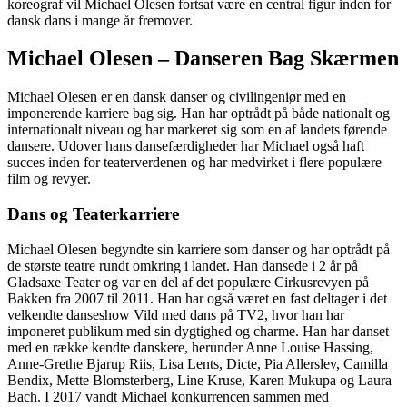
koreograf vil Michael Olesen fortsat være en central figur inden for
dansk dans i mange år fremover.
Michael Olesen – Danseren Bag Skærmen
Michael Olesen er en dansk danser og civilingeniør med en
imponerende karriere bag sig. Han har optrådt på både nationalt og
internationalt niveau og har markeret sig som en af landets førende
dansere. Udover hans dansefærdigheder har Michael også haft
succes inden for teaterverdenen og har medvirket i flere populære
film og revyer.
Dans og Teaterkarriere
Michael Olesen begyndte sin karriere som danser og har optrådt på
de største teatre rundt omkring i landet. Han dansede i 2 år på
Gladsaxe Teater og var en del af det populære Cirkusrevyen på
Bakken fra 2007 til 2011. Han har også været en fast deltager i det
velkendte danseshow Vild med dans på TV2, hvor han har
imponeret publikum med sin dygtighed og charme. Han har danset
med en række kendte danskere, herunder Anne Louise Hassing,
Anne-Grethe Bjarup Riis, Lisa Lents, Dicte, Pia Allerslev, Camilla
Bendix, Mette Blomsterberg, Line Kruse, Karen Mukupa og Laura
Bach. I 2017 vandt Michael konkurrencen sammen med