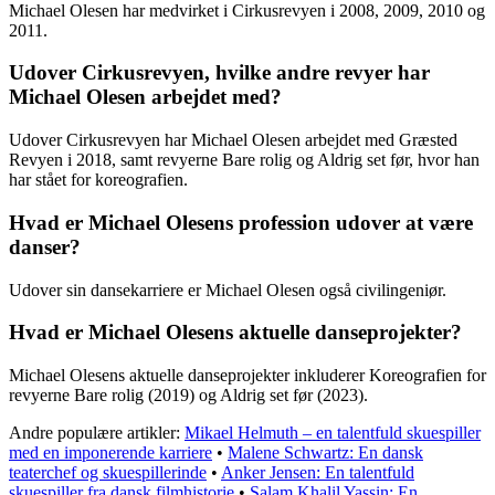
Michael Olesen har medvirket i Cirkusrevyen i 2008, 2009, 2010 og
2011.
Udover Cirkusrevyen, hvilke andre revyer har
Michael Olesen arbejdet med?
Udover Cirkusrevyen har Michael Olesen arbejdet med Græsted
Revyen i 2018, samt revyerne Bare rolig og Aldrig set før, hvor han
har stået for koreografien.
Hvad er Michael Olesens profession udover at være
danser?
Udover sin dansekarriere er Michael Olesen også civilingeniør.
Hvad er Michael Olesens aktuelle danseprojekter?
Michael Olesens aktuelle danseprojekter inkluderer Koreografien for
revyerne Bare rolig (2019) og Aldrig set før (2023).
Andre populære artikler:
Mikael Helmuth – en talentfuld skuespiller
med en imponerende karriere
•
Malene Schwartz: En dansk
teaterchef og skuespillerinde
•
Anker Jensen: En talentfuld
skuespiller fra dansk filmhistorie
•
Salam Khalil Yassin: En