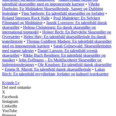
talentfuld skuespiller med en imponerende karriere
•
Vibeke
Dueholm: En Multitalent Skuespillerinde, Sanger og Dubbing
Instruktør
•
Finn Søeborg: En talentfuld skuespiller og forfatter
•
Roland Sørensen Rock Nalle
•
Poul Malmkjær: En Selvlært
Filmmand og Multitalent
•
Jannik Lorenzen: En talentfuld dansk
skuespiller
•
Helena Christensen: En dansk skuespiller og
international topmodel
•
Holger Bech: En Betydelig Skuespiller og
Oversætter
•
Helen Høy: En talentfuld skuespillerinde fra dansk
teaterhistorie
•
Thomas Guldberg Madsen: En talentfuld skuespiller
med en imponerende karriere
•
Sarah Grünewald: Skuespillerinden
med mange talenter
•
Daniel Larsson: En talentfuld svensk
skuespiller
•
Rikke Buch Bendtsen: En talentfuld skuespiller og
musiker
•
John Zoffmann – En Multifacetteret Skuespiller og
Indretningsdesigner
•
Ole Knudsen: En talentfuld dansk skuespiller
•
Emma B. Marott: En talentfuld dansk skuespillerinde
•
Lukas
Birch: En talentfuld revydirektør, forfatter og kulturel iværksætter
Kvinde Ly
Del med omtanke
X
Facebook
Instagram
LinkedIn
YouTube
Pinterest