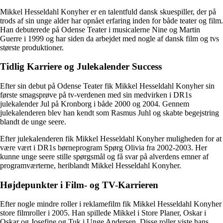
Mikkel Hesseldahl Konyher er en talentfuld dansk skuespiller, der på
trods af sin unge alder har opnået erfaring inden for både teater og film.
Han debuterede på Odense Teater i musicalerne Nine og Martin
Guerre i 1999 og har siden da arbejdet med nogle af dansk film og tvs
største produktioner.
Tidlig Karriere og Julekalender Success
Efter sin debut på Odense Teater fik Mikkel Hesseldahl Konyher sin
første smagsprøve på tv-verdenen med sin medvirken i DR1s
julekalender Jul på Kronborg i både 2000 og 2004. Gennem
julekalenderen blev han kendt som Rasmus Juhl og skabte begejstring
blandt de unge seere.
Efter julekalenderen fik Mikkel Hesseldahl Konyher muligheden for at
være vært i DR1s børneprogram Spørg Olivia fra 2002-2003. Her
kunne unge seere stille spørgsmål og få svar på alverdens emner af
programværterne, heriblandt Mikkel Hesseldahl Konyher.
Højdepunkter i Film- og TV-Karrieren
Efter nogle mindre roller i reklamefilm fik Mikkel Hesseldahl Konyher
store filmroller i 2005. Han spillede Mikkel i Store Planer, Oskar i
Oskar og Josefine og Tuk i Unge Andersen. Disse roller viste hans