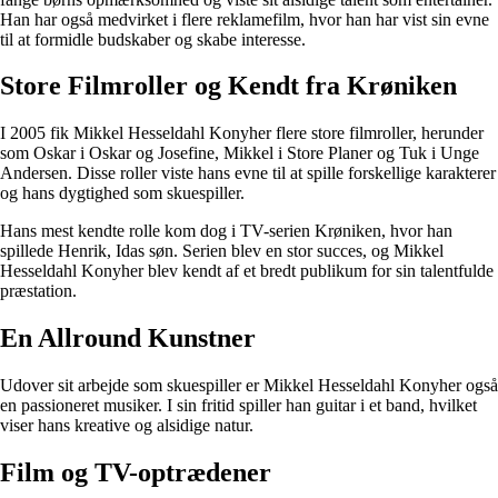
Han har også medvirket i flere reklamefilm, hvor han har vist sin evne
til at formidle budskaber og skabe interesse.
Store Filmroller og Kendt fra Krøniken
I 2005 fik Mikkel Hesseldahl Konyher flere store filmroller, herunder
som Oskar i Oskar og Josefine, Mikkel i Store Planer og Tuk i Unge
Andersen. Disse roller viste hans evne til at spille forskellige karakterer
og hans dygtighed som skuespiller.
Hans mest kendte rolle kom dog i TV-serien Krøniken, hvor han
spillede Henrik, Idas søn. Serien blev en stor succes, og Mikkel
Hesseldahl Konyher blev kendt af et bredt publikum for sin talentfulde
præstation.
En Allround Kunstner
Udover sit arbejde som skuespiller er Mikkel Hesseldahl Konyher også
en passioneret musiker. I sin fritid spiller han guitar i et band, hvilket
viser hans kreative og alsidige natur.
Film og TV-optrædener