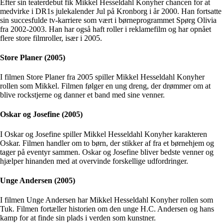
Efter sin teaterdebut fik Mikkel Hesseldahl Konyher chancen for at
medvirke i DR1s julekalender Jul på Kronborg i år 2000. Han fortsatte
sin succesfulde tv-karriere som vært i børneprogrammet Spørg Olivia
fra 2002-2003. Han har også haft roller i reklamefilm og har opnået
flere store filmroller, især i 2005.
Store Planer (2005)
I filmen Store Planer fra 2005 spiller Mikkel Hesseldahl Konyher
rollen som Mikkel. Filmen følger en ung dreng, der drømmer om at
blive rockstjerne og danner et band med sine venner.
Oskar og Josefine (2005)
I Oskar og Josefine spiller Mikkel Hesseldahl Konyher karakteren
Oskar. Filmen handler om to børn, der stikker af fra et børnehjem og
tager på eventyr sammen. Oskar og Josefine bliver bedste venner og
hjælper hinanden med at overvinde forskellige udfordringer.
Unge Andersen (2005)
I filmen Unge Andersen har Mikkel Hesseldahl Konyher rollen som
Tuk. Filmen fortæller historien om den unge H.C. Andersen og hans
kamp for at finde sin plads i verden som kunstner.