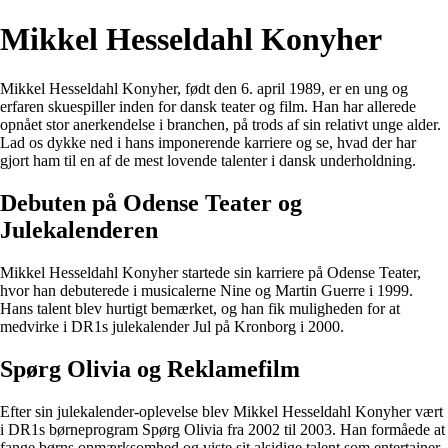
Mikkel Hesseldahl Konyher
Mikkel Hesseldahl Konyher, født den 6. april 1989, er en ung og
erfaren skuespiller inden for dansk teater og film. Han har allerede
opnået stor anerkendelse i branchen, på trods af sin relativt unge alder.
Lad os dykke ned i hans imponerende karriere og se, hvad der har
gjort ham til en af de mest lovende talenter i dansk underholdning.
Debuten på Odense Teater og
Julekalenderen
Mikkel Hesseldahl Konyher startede sin karriere på Odense Teater,
hvor han debuterede i musicalerne Nine og Martin Guerre i 1999.
Hans talent blev hurtigt bemærket, og han fik muligheden for at
medvirke i DR1s julekalender Jul på Kronborg i 2000.
Spørg Olivia og Reklamefilm
Efter sin julekalender-oplevelse blev Mikkel Hesseldahl Konyher vært
i DR1s børneprogram Spørg Olivia fra 2002 til 2003. Han formåede at
fange børns opmærksomhed og viste sit alsidige talent som entertainer.