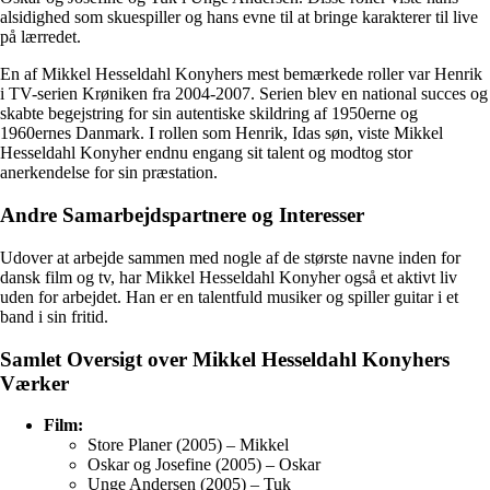
alsidighed som skuespiller og hans evne til at bringe karakterer til live
på lærredet.
En af Mikkel Hesseldahl Konyhers mest bemærkede roller var Henrik
i TV-serien Krøniken fra 2004-2007. Serien blev en national succes og
skabte begejstring for sin autentiske skildring af 1950erne og
1960ernes Danmark. I rollen som Henrik, Idas søn, viste Mikkel
Hesseldahl Konyher endnu engang sit talent og modtog stor
anerkendelse for sin præstation.
Andre Samarbejdspartnere og Interesser
Udover at arbejde sammen med nogle af de største navne inden for
dansk film og tv, har Mikkel Hesseldahl Konyher også et aktivt liv
uden for arbejdet. Han er en talentfuld musiker og spiller guitar i et
band i sin fritid.
Samlet Oversigt over Mikkel Hesseldahl Konyhers
Værker
Film:
Store Planer (2005) – Mikkel
Oskar og Josefine (2005) – Oskar
Unge Andersen (2005) – Tuk