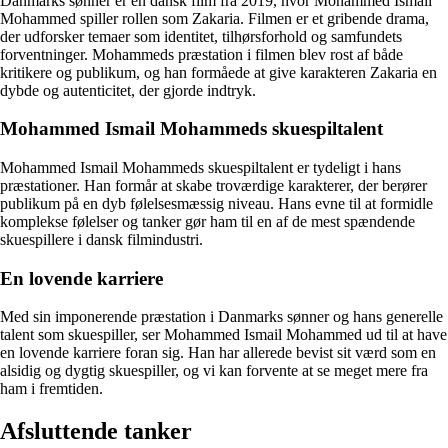
Danmarks sønner er en dansk film fra 2019, hvor Mohammed Ismail
Mohammed spiller rollen som Zakaria. Filmen er et gribende drama,
der udforsker temaer som identitet, tilhørsforhold og samfundets
forventninger. Mohammeds præstation i filmen blev rost af både
kritikere og publikum, og han formåede at give karakteren Zakaria en
dybde og autenticitet, der gjorde indtryk.
Mohammed Ismail Mohammeds skuespiltalent
Mohammed Ismail Mohammeds skuespiltalent er tydeligt i hans
præstationer. Han formår at skabe troværdige karakterer, der berører
publikum på en dyb følelsesmæssig niveau. Hans evne til at formidle
komplekse følelser og tanker gør ham til en af de mest spændende
skuespillere i dansk filmindustri.
En lovende karriere
Med sin imponerende præstation i Danmarks sønner og hans generelle
talent som skuespiller, ser Mohammed Ismail Mohammed ud til at have
en lovende karriere foran sig. Han har allerede bevist sit værd som en
alsidig og dygtig skuespiller, og vi kan forvente at se meget mere fra
ham i fremtiden.
Afsluttende tanker