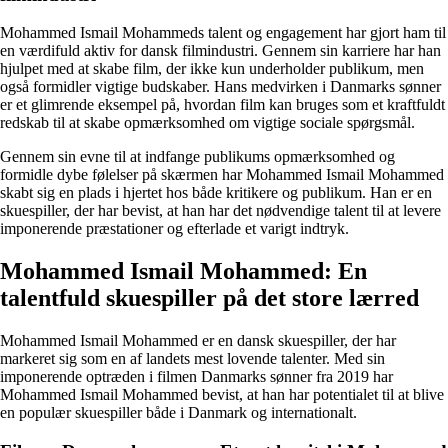
Mohammed Ismail Mohammeds talent og engagement har gjort ham til
en værdifuld aktiv for dansk filmindustri. Gennem sin karriere har han
hjulpet med at skabe film, der ikke kun underholder publikum, men
også formidler vigtige budskaber. Hans medvirken i Danmarks sønner
er et glimrende eksempel på, hvordan film kan bruges som et kraftfuldt
redskab til at skabe opmærksomhed om vigtige sociale spørgsmål.
Gennem sin evne til at indfange publikums opmærksomhed og
formidle dybe følelser på skærmen har Mohammed Ismail Mohammed
skabt sig en plads i hjertet hos både kritikere og publikum. Han er en
skuespiller, der har bevist, at han har det nødvendige talent til at levere
imponerende præstationer og efterlade et varigt indtryk.
Mohammed Ismail Mohammed: En
talentfuld skuespiller på det store lærred
Mohammed Ismail Mohammed er en dansk skuespiller, der har
markeret sig som en af landets mest lovende talenter. Med sin
imponerende optræden i filmen Danmarks sønner fra 2019 har
Mohammed Ismail Mohammed bevist, at han har potentialet til at blive
en populær skuespiller både i Danmark og internationalt.