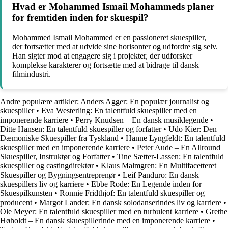
Hvad er Mohammed Ismail Mohammeds planer
for fremtiden inden for skuespil?
Mohammed Ismail Mohammed er en passioneret skuespiller,
der fortsætter med at udvide sine horisonter og udfordre sig selv.
Han sigter mod at engagere sig i projekter, der udforsker
komplekse karakterer og fortsætte med at bidrage til dansk
filmindustri.
Andre populære artikler:
Anders Agger: En populær journalist og
skuespiller
•
Eva Westerling: En talentfuld skuespiller med en
imponerende karriere
•
Perry Knudsen – En dansk musiklegende
•
Ditte Hansen: En talentfuld skuespiller og forfatter
•
Udo Kier: Den
Dæmoniske Skuespiller fra Tyskland
•
Hanne Lyngfeldt: En talentfuld
skuespiller med en imponerende karriere
•
Peter Aude – En Allround
Skuespiller, Instruktør og Forfatter
•
Tine Sætter-Lassen: En talentfuld
skuespiller og castingdirektør
•
Klaus Malmgren: En Multifacetteret
Skuespiller og Bygningsentreprenør
•
Leif Panduro: En dansk
skuespillers liv og karriere
•
Ebbe Rode: En Legende inden for
Skuespilkunsten
•
Ronnie Fridthjof: En talentfuld skuespiller og
producent
•
Margot Lander: En dansk solodanserindes liv og karriere
•
Ole Meyer: En talentfuld skuespiller med en turbulent karriere
•
Grethe
Høholdt – En dansk skuespillerinde med en imponerende karriere
•