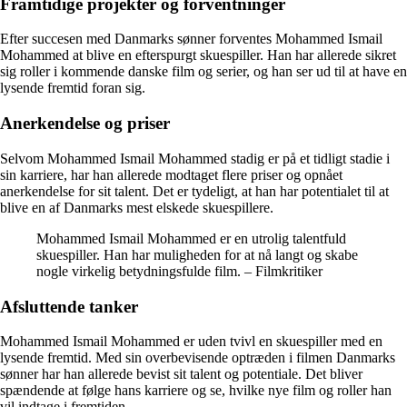
Framtidige projekter og forventninger
Efter succesen med Danmarks sønner forventes Mohammed Ismail
Mohammed at blive en efterspurgt skuespiller. Han har allerede sikret
sig roller i kommende danske film og serier, og han ser ud til at have en
lysende fremtid foran sig.
Anerkendelse og priser
Selvom Mohammed Ismail Mohammed stadig er på et tidligt stadie i
sin karriere, har han allerede modtaget flere priser og opnået
anerkendelse for sit talent. Det er tydeligt, at han har potentialet til at
blive en af Danmarks mest elskede skuespillere.
Mohammed Ismail Mohammed er en utrolig talentfuld
skuespiller. Han har muligheden for at nå langt og skabe
nogle virkelig betydningsfulde film. – Filmkritiker
Afsluttende tanker
Mohammed Ismail Mohammed er uden tvivl en skuespiller med en
lysende fremtid. Med sin overbevisende optræden i filmen Danmarks
sønner har han allerede bevist sit talent og potentiale. Det bliver
spændende at følge hans karriere og se, hvilke nye film og roller han
vil indtage i fremtiden.