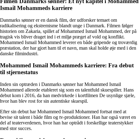
Filmen Danmarks sønner: Et nyt kapitel i Mohammed
Ismail Mohammeds karriere
Danmarks sønner er en dansk film, der udforsker temaet om
radikalisering og ekstremisme blandt unge i Danmark. Filmen følger
historien om Zakaria, spillet af Mohammed Ismail Mohammed, der på
tragisk vis bliver draget ind i et miljø præget af vold og konflikt.
Mohammed Ismail Mohammed leverer en både gripende og troværdig
præstation, der har gjort ham til et navn, man skal holde øje med i den
danske filmindustri.
Mohammed Ismail Mohammeds karriere: Fra debut
til stjernestatus
Inden sin optræden i Danmarks sønner har Mohammed Ismail
Mohammed allerede etableret sig som en talentfuld skuespiller. Hans
debut kom i 2016, da han medvirkede i kortfilmen De usynlige sjæle,
hvor han blev rost for sin autentiske skuespil.
Efter sin debut har Mohammed Ismail Mohammed fortsat med at
bevise sit talent i både film og tv-produktioner. Han har også været en
del af teaterverdenen, hvor han har optrådt i forskellige teaterstykker
med stor succes.