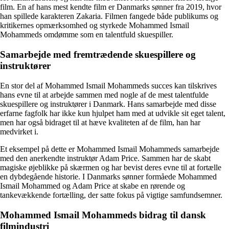
film. En af hans mest kendte film er Danmarks sønner fra 2019, hvor
han spillede karakteren Zakaria. Filmen fangede både publikums og
kritikernes opmærksomhed og styrkede Mohammed Ismail
Mohammeds omdømme som en talentfuld skuespiller.
Samarbejde med fremtrædende skuespillere og
instruktører
En stor del af Mohammed Ismail Mohammeds succes kan tilskrives
hans evne til at arbejde sammen med nogle af de mest talentfulde
skuespillere og instruktører i Danmark. Hans samarbejde med disse
erfarne fagfolk har ikke kun hjulpet ham med at udvikle sit eget talent,
men har også bidraget til at hæve kvaliteten af de film, han har
medvirket i.
Et eksempel på dette er Mohammed Ismail Mohammeds samarbejde
med den anerkendte instruktør Adam Price. Sammen har de skabt
magiske øjeblikke på skærmen og har bevist deres evne til at fortælle
en dybdegående historie. I Danmarks sønner formåede Mohammed
Ismail Mohammed og Adam Price at skabe en rørende og
tankevækkende fortælling, der satte fokus på vigtige samfundsemner.
Mohammed Ismail Mohammeds bidrag til dansk
filmindustri