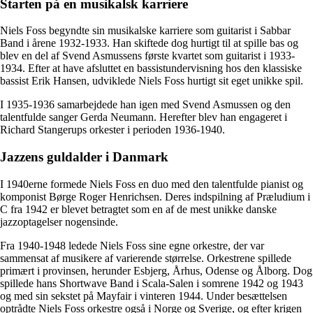
Starten på en musikalsk karriere
Niels Foss begyndte sin musikalske karriere som guitarist i Sabbar
Band i årene 1932-1933. Han skiftede dog hurtigt til at spille bas og
blev en del af Svend Asmussens første kvartet som guitarist i 1933-
1934. Efter at have afsluttet en bassistundervisning hos den klassiske
bassist Erik Hansen, udviklede Niels Foss hurtigt sit eget unikke spil.
I 1935-1936 samarbejdede han igen med Svend Asmussen og den
talentfulde sanger Gerda Neumann. Herefter blev han engageret i
Richard Stangerups orkester i perioden 1936-1940.
Jazzens guldalder i Danmark
I 1940erne formede Niels Foss en duo med den talentfulde pianist og
komponist Børge Roger Henrichsen. Deres indspilning af Præludium i
C fra 1942 er blevet betragtet som en af de mest unikke danske
jazzoptagelser nogensinde.
Fra 1940-1948 ledede Niels Foss sine egne orkestre, der var
sammensat af musikere af varierende størrelse. Orkestrene spillede
primært i provinsen, herunder Esbjerg, Århus, Odense og Ålborg. Dog
spillede hans Shortwave Band i Scala-Salen i somrene 1942 og 1943
og med sin sekstet på Mayfair i vinteren 1944. Under besættelsen
optrådte Niels Foss orkestre også i Norge og Sverige, og efter krigen