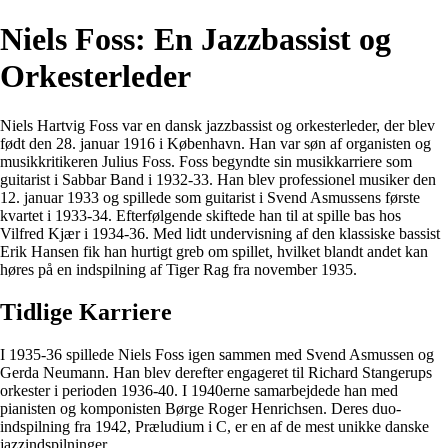
Niels Foss: En Jazzbassist og
Orkesterleder
Niels Hartvig Foss var en dansk jazzbassist og orkesterleder, der blev
født den 28. januar 1916 i København. Han var søn af organisten og
musikkritikeren Julius Foss. Foss begyndte sin musikkarriere som
guitarist i Sabbar Band i 1932-33. Han blev professionel musiker den
12. januar 1933 og spillede som guitarist i Svend Asmussens første
kvartet i 1933-34. Efterfølgende skiftede han til at spille bas hos
Vilfred Kjær i 1934-36. Med lidt undervisning af den klassiske bassist
Erik Hansen fik han hurtigt greb om spillet, hvilket blandt andet kan
høres på en indspilning af Tiger Rag fra november 1935.
Tidlige Karriere
I 1935-36 spillede Niels Foss igen sammen med Svend Asmussen og
Gerda Neumann. Han blev derefter engageret til Richard Stangerups
orkester i perioden 1936-40. I 1940erne samarbejdede han med
pianisten og komponisten Børge Roger Henrichsen. Deres duo-
indspilning fra 1942, Præludium i C, er en af de mest unikke danske
jazzindspilninger.