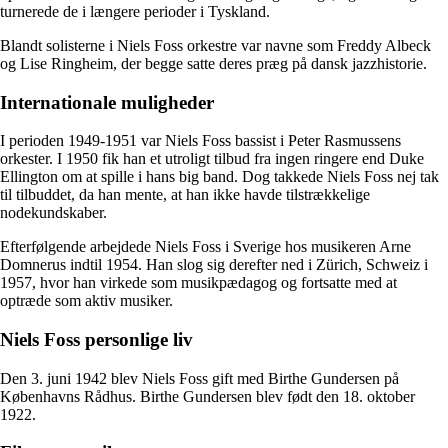
turnerede de i længere perioder i Tyskland.
Blandt solisterne i Niels Foss orkestre var navne som Freddy Albeck
og Lise Ringheim, der begge satte deres præg på dansk jazzhistorie.
Internationale muligheder
I perioden 1949-1951 var Niels Foss bassist i Peter Rasmussens
orkester. I 1950 fik han et utroligt tilbud fra ingen ringere end Duke
Ellington om at spille i hans big band. Dog takkede Niels Foss nej tak
til tilbuddet, da han mente, at han ikke havde tilstrækkelige
nodekundskaber.
Efterfølgende arbejdede Niels Foss i Sverige hos musikeren Arne
Domnerus indtil 1954. Han slog sig derefter ned i Zürich, Schweiz i
1957, hvor han virkede som musikpædagog og fortsatte med at
optræde som aktiv musiker.
Niels Foss personlige liv
Den 3. juni 1942 blev Niels Foss gift med Birthe Gundersen på
Københavns Rådhus. Birthe Gundersen blev født den 18. oktober
1922.