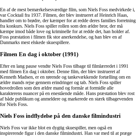
En af de mest bemærkelsesværdige film, som Niels Foss medvirkede i,
var Cocktail fra 1937. Filmen, der blev instrueret af Heinrich Haas,
handler om to brødre, der kæmper for at redde deres families forretning
fra konkurs. Niels Foss spiller rollen som den ældre bror, der må
kæmpe imod både love og kriminelle for at redde det, han holder af.
Foss præstation i filmen fik stor anerkendelse, og han blev en af
Danmarks mest elskede skuespillere.
Filmen En dag i oktober (1991)
Efter en lang pause vendte Niels Foss tilbage til filmlærredet i 1991
med filmen En dag i oktober. Denne film, der blev instrueret af
Kenneth Madsen, er en rørende og tankevækkende fortælling om en
ældre mands rejse gennem erindringer og tab. Niels Foss spiller
hovedrollen som den ældre mand og formår at formidle alle
karakterens nuancer på en enestående måde. Hans præstation blev rost
af både publikum og anmeldere og markerede en stærk tilbagevenden
for Niels Foss.
Niels Foss indflydelse på den danske filmindustri
Niels Foss var ikke blot en dygtig skuespiller, men også en
inspirerende figur i den danske filmindustri. Han var med til at præge