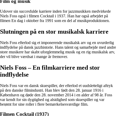
Film og musik
Udover sin succesfulde karriere inden for jazzmusikken medvirkede
Niels Foss også i filmen Cocktail i 1937. Han har også arbejdet på
filmen En dag i oktober fra 1991 som en del af musikproduktionen.
Slutningen på en stor musikalsk karriere
Niels Foss efterlod sig et imponerende musikalsk arv og en uvurderlig
indflydelse på dansk jazzhistorie. Hans talent og samarbejde med andre
store musikere har skabt uforglemmelig musik og en rig musikalsk arv,
der vil blive værdsat i mange år fremover.
Niels Foss – En filmkarriere med stor
indflydelse
Niels Foss var en dansk skuespiller, der efterlod et uudsletteligt aftryk
på den danske filmindustri. Han blev født den 28. januar 1916 i
København og døde den 28. november 2014 i en alder af 98 år. Foss
var kendt for sin dygtighed og alsidighed som skuespiller og var
berømt for sine roller i flere bemærkelsesværdige film.
Filmen Cocktail (1937)