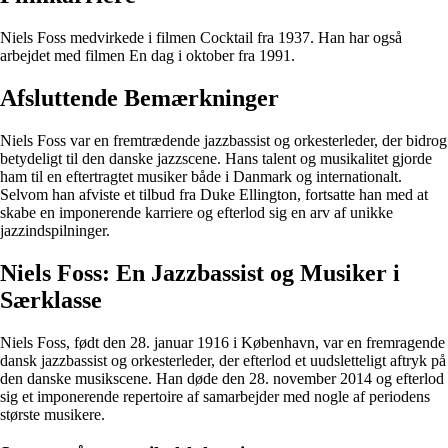
Niels Foss medvirkede i filmen Cocktail fra 1937. Han har også
arbejdet med filmen En dag i oktober fra 1991.
Afsluttende Bemærkninger
Niels Foss var en fremtrædende jazzbassist og orkesterleder, der bidrog
betydeligt til den danske jazzscene. Hans talent og musikalitet gjorde
ham til en eftertragtet musiker både i Danmark og internationalt.
Selvom han afviste et tilbud fra Duke Ellington, fortsatte han med at
skabe en imponerende karriere og efterlod sig en arv af unikke
jazzindspilninger.
Niels Foss: En Jazzbassist og Musiker i
Særklasse
Niels Foss, født den 28. januar 1916 i København, var en fremragende
dansk jazzbassist og orkesterleder, der efterlod et uudsletteligt aftryk på
den danske musikscene. Han døde den 28. november 2014 og efterlod
sig et imponerende repertoire af samarbejder med nogle af periodens
største musikere.