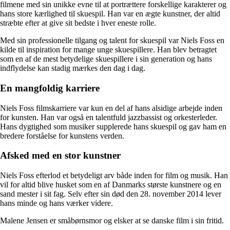
filmene med sin unikke evne til at portrættere forskellige karakterer og
hans store kærlighed til skuespil. Han var en ægte kunstner, der altid
stræbte efter at give sit bedste i hver eneste rolle.
Med sin professionelle tilgang og talent for skuespil var Niels Foss en
kilde til inspiration for mange unge skuespillere. Han blev betragtet
som en af de mest betydelige skuespillere i sin generation og hans
indflydelse kan stadig mærkes den dag i dag.
En mangfoldig karriere
Niels Foss filmskarriere var kun en del af hans alsidige arbejde inden
for kunsten. Han var også en talentfuld jazzbassist og orkesterleder.
Hans dygtighed som musiker supplerede hans skuespil og gav ham en
bredere forståelse for kunstens verden.
Afsked med en stor kunstner
Niels Foss efterlod et betydeligt arv både inden for film og musik. Han
vil for altid blive husket som en af Danmarks største kunstnere og en
sand mester i sit fag. Selv efter sin død den 28. november 2014 lever
hans minde og hans værker videre.
Malene Jensen er småbørnsmor og elsker at se danske film i sin fritid.