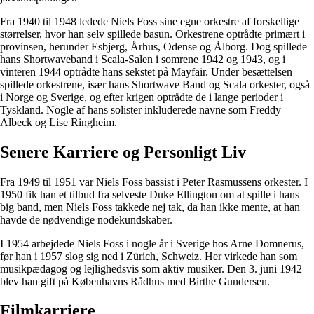
Fra 1940 til 1948 ledede Niels Foss sine egne orkestre af forskellige
størrelser, hvor han selv spillede basun. Orkestrene optrådte primært i
provinsen, herunder Esbjerg, Århus, Odense og Ålborg. Dog spillede
hans Shortwaveband i Scala-Salen i somrene 1942 og 1943, og i
vinteren 1944 optrådte hans sekstet på Mayfair. Under besættelsen
spillede orkestrene, især hans Shortwave Band og Scala orkester, også
i Norge og Sverige, og efter krigen optrådte de i lange perioder i
Tyskland. Nogle af hans solister inkluderede navne som Freddy
Albeck og Lise Ringheim.
Senere Karriere og Personligt Liv
Fra 1949 til 1951 var Niels Foss bassist i Peter Rasmussens orkester. I
1950 fik han et tilbud fra selveste Duke Ellington om at spille i hans
big band, men Niels Foss takkede nej tak, da han ikke mente, at han
havde de nødvendige nodekundskaber.
I 1954 arbejdede Niels Foss i nogle år i Sverige hos Arne Domnerus,
før han i 1957 slog sig ned i Zürich, Schweiz. Her virkede han som
musikpædagog og lejlighedsvis som aktiv musiker. Den 3. juni 1942
blev han gift på Københavns Rådhus med Birthe Gundersen.
Filmkarriere