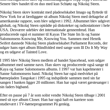
Senere blev bandet til en duo med kun Schiøtz og Nikolaj Steen.
Nikolaj Steen skrev kontrakt med pladeselskabet Imago og flyttede til
New York for at færdiggøre sit album Nikolaj Steen med deltagelse af
amerikanske rappere, som blev udgivet i 1992. Albummet blev udgivet
globalt, og Nikolaj Steen optrådte på diskoteker og radiostationer i hele
USA. Desværre udeblev det internationale gennembrud. Han
producerede også et nummer til Kayas The State Im In og Sanne
Salomonsens Knowing Me, Knowing You. Sammen med Henrik
Seifert dannede Nikolaj Steen pladeselskabet Parliament Records, der
udgav hans eget album Blindfolded med sange som Ill Do It My Way
og en udgave af Tainted Love.
I 1995 blev Nikolaj Steen medlem af bandet Spacehead, som udgav
albummet med samme navn. Han skrev og producerede også sange til
Kaya og Sanne Salomonsens albums. I 1997 var han kapelmester i
Sanne Salomonsens band. Nikolaj Steen har også medvirket på
børnepladen Tangokat i 1995 og indspillede sammen med sin far
sangen I banken ligger 20 millioner. Han har også været gæstesanger i
sin faders bigband.
Efter en pause på 7 år som solist vendte Nikolaj Steen tilbage i 2001
med sit nye album Closer. Han har også haft en karriere som
studievært i TV-børneprogrammet På genkig.