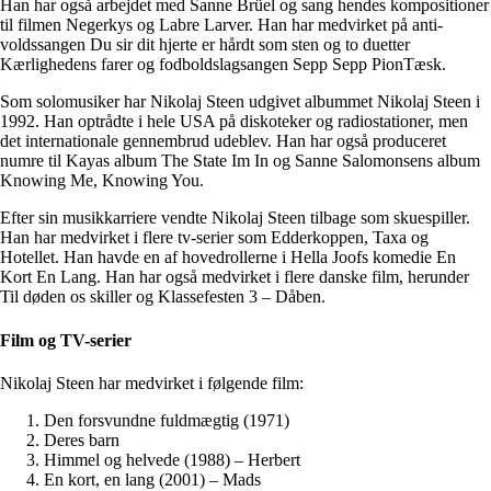
Han har også arbejdet med Sanne Brüel og sang hendes kompositioner
til filmen Negerkys og Labre Larver. Han har medvirket på anti-
voldssangen Du sir dit hjerte er hårdt som sten og to duetter
Kærlighedens farer og fodboldslagsangen Sepp Sepp PionTæsk.
Som solomusiker har Nikolaj Steen udgivet albummet Nikolaj Steen i
1992. Han optrådte i hele USA på diskoteker og radiostationer, men
det internationale gennembrud udeblev. Han har også produceret
numre til Kayas album The State Im In og Sanne Salomonsens album
Knowing Me, Knowing You.
Efter sin musikkarriere vendte Nikolaj Steen tilbage som skuespiller.
Han har medvirket i flere tv-serier som Edderkoppen, Taxa og
Hotellet. Han havde en af hovedrollerne i Hella Joofs komedie En
Kort En Lang. Han har også medvirket i flere danske film, herunder
Til døden os skiller og Klassefesten 3 – Dåben.
Film og TV-serier
Nikolaj Steen har medvirket i følgende film:
Den forsvundne fuldmægtig (1971)
Deres barn
Himmel og helvede (1988) – Herbert
En kort, en lang (2001) – Mads