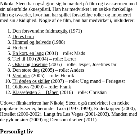
Nikolaj Steen har også gjort sig bemærket på film og tv-skærmen med
sin talentfulde skuespilstil. Han har medvirket i en række forskellige
film og tv-serier, hvor han har spillet forskellige roller og imponeret
med sin alsidighed. Nogle af de film, han har medvirket i, inkluderer:
Den forsvundne fuldmægtig
(1971)
Deres barn
Himmel og helvede
(1988)
Herbert
En kort, en lang
(2001) – rolle: Mads
Tæl til 100
(2004) – rolle: Lærer
Oskar og Josefine
(2005) – rolle: Jesper, Josefines far
Den store dag
(2005) – rolle: Anders
Veninder
(2005) – rolle: Henrik
Til døden os skiller
(2007) – rolle: Ung mand – Feriegæst
Oldboys
(2009) – rolle: Frank
Klassefesten 3 – Dåben
(2016) – rolle: Christian
Udover filmkarrieren har Nikolaj Steen også medvirket i en række
populære tv-serier, herunder Taxa (1997-1999), Edderkoppen (2000),
Hotellet (2000-2002), Langt fra Las Vegas (2001-2003), Manden med
de gyldne ører (2009) og Den som dræber (2011).
Personligt liv