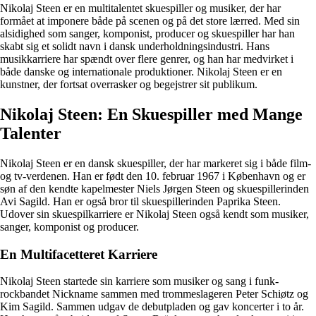
Nikolaj Steen er en multitalentet skuespiller og musiker, der har
formået at imponere både på scenen og på det store lærred. Med sin
alsidighed som sanger, komponist, producer og skuespiller har han
skabt sig et solidt navn i dansk underholdningsindustri. Hans
musikkarriere har spændt over flere genrer, og han har medvirket i
både danske og internationale produktioner. Nikolaj Steen er en
kunstner, der fortsat overrasker og begejstrer sit publikum.
Nikolaj Steen: En Skuespiller med Mange
Talenter
Nikolaj Steen er en dansk skuespiller, der har markeret sig i både film-
og tv-verdenen. Han er født den 10. februar 1967 i København og er
søn af den kendte kapelmester Niels Jørgen Steen og skuespillerinden
Avi Sagild. Han er også bror til skuespillerinden Paprika Steen.
Udover sin skuespilkarriere er Nikolaj Steen også kendt som musiker,
sanger, komponist og producer.
En Multifacetteret Karriere
Nikolaj Steen startede sin karriere som musiker og sang i funk-
rockbandet Nickname sammen med trommeslageren Peter Schiøtz og
Kim Sagild. Sammen udgav de debutpladen og gav koncerter i to år.