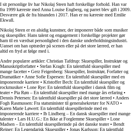
I sit personlige liv har Nikolaj Steen haft forskellige forhold. Han var
fra 1999 kæreste med Anna Louise Engberg, og parret blev gift i 2009.
Desværre gik de fra hinanden i 2017. Han er nu kæreste med Emilie
Ekwall.
Nikolaj Steen er en alsidig kunstner, der imponerer både som musiker
og skuespiller. Hans talent og engagement i forskellige projekter gør
ham til en værdsat personlighed i den danske underholdningsindustri.
Uanset om han optræder på scenen eller på det store lærred, er han
altid en fryd at følge med i.
Andre populære artikler:
Christian Tafdrup: Skuespiller, Instruktør og
Manuskriptforfatter
•
Stefan Kragh: En talentfuld skuespiller med
mange facetter
•
Gerz Feigenberg: Skuespiller, Instruktør, Forfatter og
Dramatiker
•
Anne Sofie Espersen: En talentfuld skuespiller med en
imponerende karriere
•
Kristoffer Bech: En talentfuld skuespiller og
rockmusiker
•
Lone Rye: En talentfuld skuespiller i dansk film og
teater
•
Pia Røn – En talentfuld skuespiller med mange års erfaring
•
Dennis Petersen: En talentfuld skuespiller på det store lærred
•
Anders
Fogh Rasmussen: Fra statsminister til generalsekretær for NATO
•
Karen Marie Løwert: En talentfuld skuespillerinde med en
imponerende karriere
•
Ib Lindberg – En dansk skuespiller med mange
talenter
•
Lars H.U.G.: En Ikke at Forglemme Skuespiller
•
Lone
Madsen – En talentfuld skuespillerinde på det danske teater
•
Bendt
Reiner: En Legendarisk Skuespiller
•
Jonas Karlsson: En talentfuld