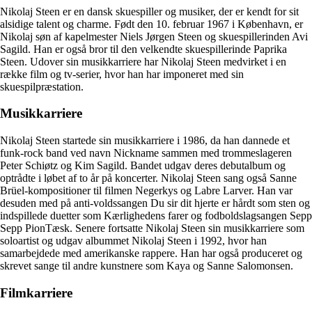
Nikolaj Steen er en dansk skuespiller og musiker, der er kendt for sit
alsidige talent og charme. Født den 10. februar 1967 i København, er
Nikolaj søn af kapelmester Niels Jørgen Steen og skuespillerinden Avi
Sagild. Han er også bror til den velkendte skuespillerinde Paprika
Steen. Udover sin musikkarriere har Nikolaj Steen medvirket i en
række film og tv-serier, hvor han har imponeret med sin
skuespilpræstation.
Musikkarriere
Nikolaj Steen startede sin musikkarriere i 1986, da han dannede et
funk-rock band ved navn Nickname sammen med trommeslageren
Peter Schiøtz og Kim Sagild. Bandet udgav deres debutalbum og
optrådte i løbet af to år på koncerter. Nikolaj Steen sang også Sanne
Brüel-kompositioner til filmen Negerkys og Labre Larver. Han var
desuden med på anti-voldssangen Du sir dit hjerte er hårdt som sten og
indspillede duetter som Kærlighedens farer og fodboldslagsangen Sepp
Sepp PionTæsk. Senere fortsatte Nikolaj Steen sin musikkarriere som
soloartist og udgav albummet Nikolaj Steen i 1992, hvor han
samarbejdede med amerikanske rappere. Han har også produceret og
skrevet sange til andre kunstnere som Kaya og Sanne Salomonsen.
Filmkarriere