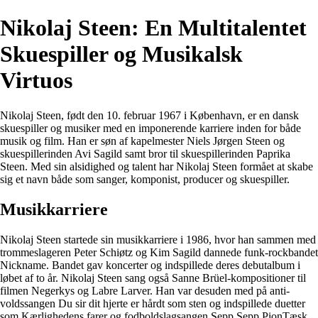
Nikolaj Steen: En Multitalentet
Skuespiller og Musikalsk
Virtuos
Nikolaj Steen, født den 10. februar 1967 i København, er en dansk
skuespiller og musiker med en imponerende karriere inden for både
musik og film. Han er søn af kapelmester Niels Jørgen Steen og
skuespillerinden Avi Sagild samt bror til skuespillerinden Paprika
Steen. Med sin alsidighed og talent har Nikolaj Steen formået at skabe
sig et navn både som sanger, komponist, producer og skuespiller.
Musikkarriere
Nikolaj Steen startede sin musikkarriere i 1986, hvor han sammen med
trommeslageren Peter Schiøtz og Kim Sagild dannede funk-rockbandet
Nickname. Bandet gav koncerter og indspillede deres debutalbum i
løbet af to år. Nikolaj Steen sang også Sanne Brüel-kompositioner til
filmen Negerkys og Labre Larver. Han var desuden med på anti-
voldssangen Du sir dit hjerte er hårdt som sten og indspillede duetter
som Kærlighedens farer og fodboldslagsangen Sepp Sepp PionTæsk.