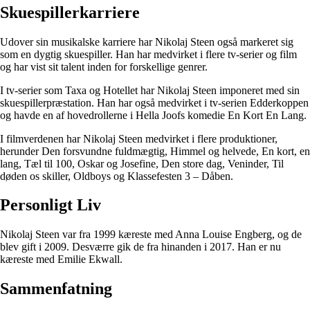
Skuespillerkarriere
Udover sin musikalske karriere har Nikolaj Steen også markeret sig
som en dygtig skuespiller. Han har medvirket i flere tv-serier og film
og har vist sit talent inden for forskellige genrer.
I tv-serier som Taxa og Hotellet har Nikolaj Steen imponeret med sin
skuespillerpræstation. Han har også medvirket i tv-serien Edderkoppen
og havde en af hovedrollerne i Hella Joofs komedie En Kort En Lang.
I filmverdenen har Nikolaj Steen medvirket i flere produktioner,
herunder Den forsvundne fuldmægtig, Himmel og helvede, En kort, en
lang, Tæl til 100, Oskar og Josefine, Den store dag, Veninder, Til
døden os skiller, Oldboys og Klassefesten 3 – Dåben.
Personligt Liv
Nikolaj Steen var fra 1999 kæreste med Anna Louise Engberg, og de
blev gift i 2009. Desværre gik de fra hinanden i 2017. Han er nu
kæreste med Emilie Ekwall.
Sammenfatning