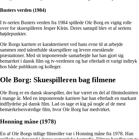
Busters verden (1984)
I tv-serien Busters verden fra 1984 spillede Ole Borg en vigtig rolle
over for skuespilleren Jesper Klein. Deres samspil blev et af seriens
højdepunkter.
Ole Borgs karriere er karakteriseret ved hans evne til at arbejde
sammen med talentfulde skuespillere og levere enestående
præstationer. Med sit imponerende samarbejde har han gjort sig
bemærket i dansk film og tv-verdenen og har efterladt et varigt indtryk
hos både publikum og kolleger.
Ole Borg: Skuespilleren bag filmene
Ole Borg er en dansk skuespiller, der har været en del af filmindustrien
i mange år. Med en imponerende karriere har han efterladt en markant
indflydelse på dansk film. Lad os tage et kig på nogle af de mest
bemærkelsesværdige film, hvor Ole Borg har medvirket.
Honning måne (1978)
En af Ole Borgs tidlige filmroller var i Honning måne fra 1978. Han