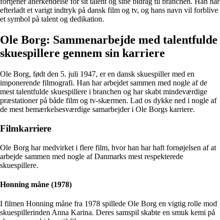
fortjener anerkendelse for sit talent og sine bidrag til branchen. Han har
efterladt et varigt indtryk på dansk film og tv, og hans navn vil forblive
et symbol på talent og dedikation.
Ole Borg: Sammenarbejde med talentfulde
skuespillere gennem sin karriere
Ole Borg, født den 5. juli 1947, er en dansk skuespiller med en
imponerende filmografi. Han har arbejdet sammen med nogle af de
mest talentfulde skuespillere i branchen og har skabt mindeværdige
præstationer på både film og tv-skærmen. Lad os dykke ned i nogle af
de mest bemærkelsesværdige samarbejder i Ole Borgs karriere.
Filmkarriere
Ole Borg har medvirket i flere film, hvor han har haft fornøjelsen af at
arbejde sammen med nogle af Danmarks mest respekterede
skuespillere.
Honning måne (1978)
I filmen Honning måne fra 1978 spillede Ole Borg en vigtig rolle mod
skuespillerinden Anna Karina. Deres samspil skabte en smuk kemi på