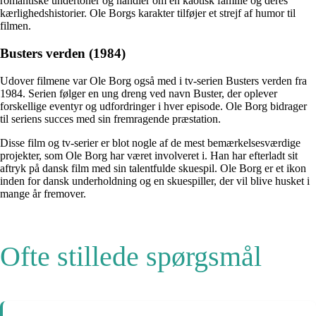
romantiske undertoner og handler om en kaotisk familie og deres
kærlighedshistorier. Ole Borgs karakter tilføjer et strejf af humor til
filmen.
Busters verden (1984)
Udover filmene var Ole Borg også med i tv-serien Busters verden fra
1984. Serien følger en ung dreng ved navn Buster, der oplever
forskellige eventyr og udfordringer i hver episode. Ole Borg bidrager
til seriens succes med sin fremragende præstation.
Disse film og tv-serier er blot nogle af de mest bemærkelsesværdige
projekter, som Ole Borg har været involveret i. Han har efterladt sit
aftryk på dansk film med sin talentfulde skuespil. Ole Borg er et ikon
inden for dansk underholdning og en skuespiller, der vil blive husket i
mange år fremover.
Ofte stillede spørgsmål