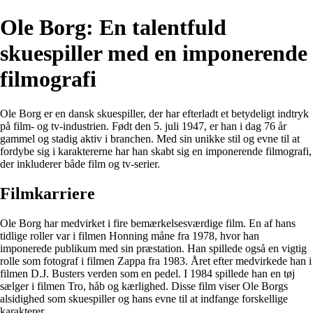
Ole Borg: En talentfuld
skuespiller med en imponerende
filmografi
Ole Borg er en dansk skuespiller, der har efterladt et betydeligt indtryk
på film- og tv-industrien. Født den 5. juli 1947, er han i dag 76 år
gammel og stadig aktiv i branchen. Med sin unikke stil og evne til at
fordybe sig i karaktererne har han skabt sig en imponerende filmografi,
der inkluderer både film og tv-serier.
Filmkarriere
Ole Borg har medvirket i fire bemærkelsesværdige film. En af hans
tidlige roller var i filmen Honning måne fra 1978, hvor han
imponerede publikum med sin præstation. Han spillede også en vigtig
rolle som fotograf i filmen Zappa fra 1983. Året efter medvirkede han i
filmen D.J. Busters verden som en pedel. I 1984 spillede han en tøj
sælger i filmen Tro, håb og kærlighed. Disse film viser Ole Borgs
alsidighed som skuespiller og hans evne til at indfange forskellige
karakterer.