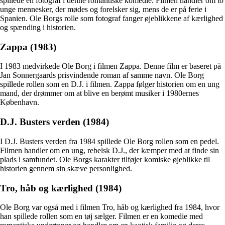
spillede en fotograf i denne romantiske komedie. Filmen handler om to
unge mennesker, der mødes og forelsker sig, mens de er på ferie i
Spanien. Ole Borgs rolle som fotograf fanger øjeblikkene af kærlighed
og spænding i historien.
Zappa (1983)
I 1983 medvirkede Ole Borg i filmen Zappa. Denne film er baseret på
Jan Sonnergaards prisvindende roman af samme navn. Ole Borg
spillede rollen som en D.J. i filmen. Zappa følger historien om en ung
mand, der drømmer om at blive en berømt musiker i 1980ernes
København.
D.J. Busters verden (1984)
I D.J. Busters verden fra 1984 spillede Ole Borg rollen som en pedel.
Filmen handler om en ung, rebelsk D.J., der kæmper med at finde sin
plads i samfundet. Ole Borgs karakter tilføjer komiske øjeblikke til
historien gennem sin skæve personlighed.
Tro, håb og kærlighed (1984)
Ole Borg var også med i filmen Tro, håb og kærlighed fra 1984, hvor
han spillede rollen som en tøj sælger. Filmen er en komedie med