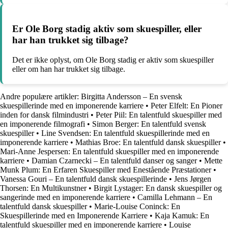
Er Ole Borg stadig aktiv som skuespiller, eller
har han trukket sig tilbage?
Det er ikke oplyst, om Ole Borg stadig er aktiv som skuespiller
eller om han har trukket sig tilbage.
Andre populære artikler:
Birgitta Andersson – En svensk
skuespillerinde med en imponerende karriere
•
Peter Elfelt: En Pioner
inden for dansk filmindustri
•
Peter Piil: En talentfuld skuespiller med
en imponerende filmografi
•
Simon Berger: En talentfuld svensk
skuespiller
•
Line Svendsen: En talentfuld skuespillerinde med en
imponerende karriere
•
Mathias Broe: En talentfuld dansk skuespiller
•
Mari-Anne Jespersen: En talentfuld skuespiller med en imponerende
karriere
•
Damian Czarnecki – En talentfuld danser og sanger
•
Mette
Munk Plum: En Erfaren Skuespiller med Enestående Præstationer
•
Vanessa Gouri – En talentfuld dansk skuespillerinde
•
Jens Jørgen
Thorsen: En Multikunstner
•
Birgit Lystager: En dansk skuespiller og
sangerinde med en imponerende karriere
•
Camilla Lehmann – En
talentfuld dansk skuespiller
•
Marie-Louise Coninck: En
Skuespillerinde med en Imponerende Karriere
•
Kaja Kamuk: En
talentfuld skuespiller med en imponerende karriere
•
Louise