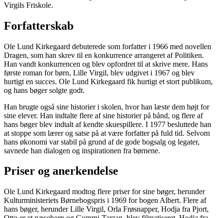
Virgils Friskole.
Forfatterskab
Ole Lund Kirkegaard debuterede som forfatter i 1966 med novellen
Dragen, som han skrev til en konkurrence arrangeret af Politiken.
Han vandt konkurrencen og blev opfordret til at skrive mere. Hans
første roman for børn, Lille Virgil, blev udgivet i 1967 og blev
hurtigt en succes. Ole Lund Kirkegaard fik hurtigt et stort publikum,
og hans bøger solgte godt.
Han brugte også sine historier i skolen, hvor han læste dem højt for
sine elever. Han indtalte flere af sine historier på bånd, og flere af
hans bøger blev indtalt af kendte skuespillere. I 1977 besluttede han
at stoppe som lærer og satse på at være forfatter på fuld tid. Selvom
hans økonomi var stabil på grund af de gode bogsalg og legater,
savnede han dialogen og inspirationen fra børnene.
Priser og anerkendelse
Ole Lund Kirkegaard modtog flere priser for sine bøger, herunder
Kulturministeriets Børnebogspris i 1969 for bogen Albert. Flere af
hans bøger, herunder Lille Virgil, Orla Frøsnapper, Hodja fra Pjort,
Otto er et næsehorn og Gummi-Tarzan, blev filmatiseret. Hodja fra