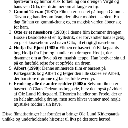
hjertevarm og humoristisk fortælling om drengen Virgil og
hans ven Orla, der drømmer om at fange en frø.
Gummi Tarzan (1981):
Filmen er baseret på bogen Gummi-
Tarzan og handler om Ivan, der bliver mobbet i skolen. En
dag får han en gummi-dreng og en magisk verden åbner sig
for ham.
Otto er et næsehorn (1983):
I denne film kommer drengen
Bosse i besiddelse af en trylledrik, der forvandler hans legetøj,
en plastiknæsehorn ved navn Otto, til et rigtigt næsehorn.
Hodja fra Pjort (1985):
Filmen er baseret på Kirkegaards
bog Hodja fra Pjort og handler om drengen Hodja, der
drømmer om at flyve på en magisk tæppe. Han begiver sig ud
på en farefuld rejse for at opfylde sin drøm.
Albert (1998):
Denne animerede film er baseret på
Kirkegaards bog Albert og følger den lille skoleelev Albert,
der har store drømme og fantasifulde eventyr.
Frode og alle de andre rødder (2008):
Selvom filmen er
baseret på Claus Deleurans bogserie, blev den også påvirket
af Ole Lund Kirkegaard. Historien handler om Frode, der er
en helt almindelig dreng, men som bliver venner med nogle
mystiske rødder i sin have.
Disse filmatiseringer har formået at bringe Ole Lund Kirkegaards
unikke og underholdende historier til livs på det store lærred.