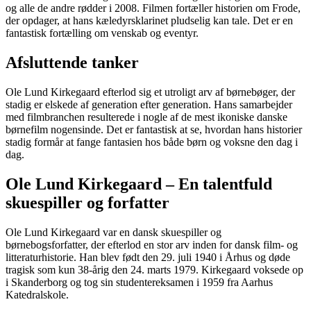
og alle de andre rødder i 2008. Filmen fortæller historien om Frode,
der opdager, at hans kæledyrsklarinet pludselig kan tale. Det er en
fantastisk fortælling om venskab og eventyr.
Afsluttende tanker
Ole Lund Kirkegaard efterlod sig et utroligt arv af børnebøger, der
stadig er elskede af generation efter generation. Hans samarbejder
med filmbranchen resulterede i nogle af de mest ikoniske danske
børnefilm nogensinde. Det er fantastisk at se, hvordan hans historier
stadig formår at fange fantasien hos både børn og voksne den dag i
dag.
Ole Lund Kirkegaard – En talentfuld
skuespiller og forfatter
Ole Lund Kirkegaard var en dansk skuespiller og
børnebogsforfatter, der efterlod en stor arv inden for dansk film- og
litteraturhistorie. Han blev født den 29. juli 1940 i Århus og døde
tragisk som kun 38-årig den 24. marts 1979. Kirkegaard voksede op
i Skanderborg og tog sin studentereksamen i 1959 fra Aarhus
Katedralskole.