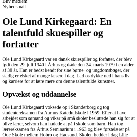
Bliv medlem
Nyhedsmail
Ole Lund Kirkegaard: En
talentfuld skuespiller og
forfatter
Ole Lund Kirkegaard var en dansk skuespiller og forfatter, der blev
født den 29. juli 1940 i Århus og døde den 24. marts 1979 i en alder
af 38 år. Han er bedst kendt for sine børne- og ungdomsbøger, der
stadig er elsket af mange læsere i dag. Lad os dykke ned i hans liv
og karriere for at lære mere om denne talentfulde kunstner.
Opvækst og uddannelse
Ole Lund Kirkegaard voksede op i Skanderborg og tog
studentereksamen fra Aarhus Katedralskole i 1959. Efter at have
arbejdet som sømand og vikar på små skoler besluttede han sig for at
blive lærer, selvom han hadede at gå i skole som barn. Han tog
lærereksamen fra Århus Seminarium i 1963 og blev førstelærer på
Oue Skole mellem Hobro og Hadsund. Skolen hedder i dag Lille