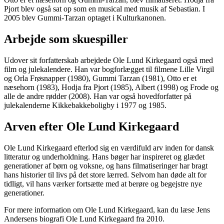
Pjort blev også sat op som en musical med musik af Sebastian. I
2005 blev Gummi-Tarzan optaget i Kulturkanonen.
Arbejde som skuespiller
Udover sit forfatterskab arbejdede Ole Lund Kirkegaard også med
film og julekalendere. Han var bogforlægget til filmene Lille Virgil
og Orla Frøsnapper (1980), Gummi Tarzan (1981), Otto er et
næsehorn (1983), Hodja fra Pjort (1985), Albert (1998) og Frode og
alle de andre rødder (2008). Han var også hovedforfatter på
julekalenderne Kikkebakkeboligby i 1977 og 1985.
Arven efter Ole Lund Kirkegaard
Ole Lund Kirkegaard efterlod sig en værdifuld arv inden for dansk
litteratur og underholdning. Hans bøger har inspireret og glædet
generationer af børn og voksne, og hans filmatiseringer har bragt
hans historier til livs på det store lærred. Selvom han døde alt for
tidligt, vil hans værker fortsætte med at berøre og begejstre nye
generationer.
For mere information om Ole Lund Kirkegaard, kan du læse Jens
Andersens biografi Ole Lund Kirkegaard fra 2010.