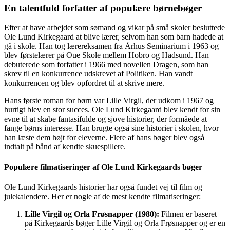
En talentfuld forfatter af populære børnebøger
Efter at have arbejdet som sømand og vikar på små skoler besluttede
Ole Lund Kirkegaard at blive lærer, selvom han som barn hadede at
gå i skole. Han tog lærereksamen fra Århus Seminarium i 1963 og
blev førstelærer på Oue Skole mellem Hobro og Hadsund. Han
debuterede som forfatter i 1966 med novellen Dragen, som han
skrev til en konkurrence udskrevet af Politiken. Han vandt
konkurrencen og blev opfordret til at skrive mere.
Hans første roman for børn var Lille Virgil, der udkom i 1967 og
hurtigt blev en stor succes. Ole Lund Kirkegaard blev kendt for sin
evne til at skabe fantasifulde og sjove historier, der formåede at
fange børns interesse. Han brugte også sine historier i skolen, hvor
han læste dem højt for eleverne. Flere af hans bøger blev også
indtalt på bånd af kendte skuespillere.
Populære filmatiseringer af Ole Lund Kirkegaards bøger
Ole Lund Kirkegaards historier har også fundet vej til film og
julekalendere. Her er nogle af de mest kendte filmatiseringer:
Lille Virgil og Orla Frøsnapper (1980):
Filmen er baseret
på Kirkegaards bøger Lille Virgil og Orla Frøsnapper og er en