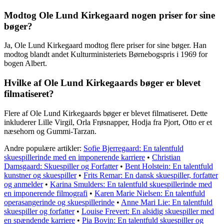
Modtog Ole Lund Kirkegaard nogen priser for sine
bøger?
Ja, Ole Lund Kirkegaard modtog flere priser for sine bøger. Han
modtog blandt andet Kulturministeriets Børnebogspris i 1969 for
bogen Albert.
Hvilke af Ole Lund Kirkegaards bøger er blevet
filmatiseret?
Flere af Ole Lund Kirkegaards bøger er blevet filmatiseret. Dette
inkluderer Lille Virgil, Orla Frøsnapper, Hodja fra Pjort, Otto er et
næsehorn og Gummi-Tarzan.
Andre populære artikler:
Sofie Bjerregaard: En talentfuld
skuespillerinde med en imponerende karriere
•
Christian
Damsgaard: Skuespiller og Forfatter
•
Bent Holstein: En talentfuld
kunstner og skuespiller
•
Frits Remar: En dansk skuespiller, forfatter
og anmelder
•
Karina Smulders: En talentfuld skuespillerinde med
en imponerende filmografi
•
Karen Marie Nielsen: En talentfuld
operasangerinde og skuespillerinde
•
Anne Mari Lie: En talentfuld
skuespiller og forfatter
•
Louise Frevert: En alsidig skuespiller med
en spændende karriere
•
Pia Bovin: En talentfuld skuespiller og