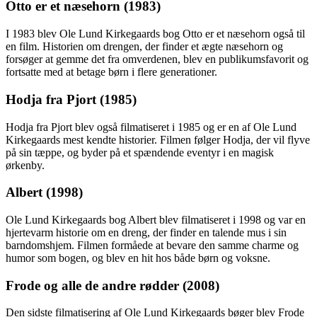
Otto er et næsehorn (1983)
I 1983 blev Ole Lund Kirkegaards bog Otto er et næsehorn også til
en film. Historien om drengen, der finder et ægte næsehorn og
forsøger at gemme det fra omverdenen, blev en publikumsfavorit og
fortsatte med at betage børn i flere generationer.
Hodja fra Pjort (1985)
Hodja fra Pjort blev også filmatiseret i 1985 og er en af Ole Lund
Kirkegaards mest kendte historier. Filmen følger Hodja, der vil flyve
på sin tæppe, og byder på et spændende eventyr i en magisk
ørkenby.
Albert (1998)
Ole Lund Kirkegaards bog Albert blev filmatiseret i 1998 og var en
hjertevarm historie om en dreng, der finder en talende mus i sin
barndomshjem. Filmen formåede at bevare den samme charme og
humor som bogen, og blev en hit hos både børn og voksne.
Frode og alle de andre rødder (2008)
Den sidste filmatisering af Ole Lund Kirkegaards bøger blev Frode