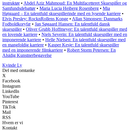
instruktør
•
Abdel Aziz Mahmoud: En Multifacetteret Skuespiller og
Samfundsdebattør
•
Maria Lucia Heiberg Rosenberg
•
Mia
Højgaard – En talentfuld skuespillerinde med en lysende karriere
•
Elvis Presley: RocknRollens Konge
•
Allan Simonsen: Danmarks
Fodboldkoryfæ
•
Jan Søgaard Hansen: En talentfuld dansk
skuespiller
•
Oliver Grubb Hoffmeyer: En talentfuld skuespiller med
en lovende karriere
•
Niels Severin: En talentfuld skuespiller med en
imponerende karriere
•
Helle Nielsen: En talentfuld skuespiller med
en mangfoldig karriere
•
Kasper Kesje: En talentfuld skuespiller
med en imponerende filmkarriere
•
Robert Storm Petersen: En
Alsidig Kunstnerbegavelse
Kvinde Ly
Del med omtanke
X
Facebook
Instagram
LinkedIn
YouTube
Pinterest
TikTok
Mail
RSS
Hvem er vi
Kontakt