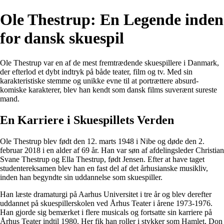
Ole Thestrup: En Legende inden
for dansk skuespil
Ole Thestrup var en af de mest fremtrædende skuespillere i Danmark,
der efterlod et dybt indtryk på både teater, film og tv. Med sin
karakteristiske stemme og unikke evne til at portrættere absurd-
komiske karakterer, blev han kendt som dansk films suverænt sureste
mand.
En Karriere i Skuespillets Verden
Ole Thestrup blev født den 12. marts 1948 i Nibe og døde den 2.
februar 2018 i en alder af 69 år. Han var søn af afdelingsleder Christian
Svane Thestrup og Ella Thestrup, født Jensen. Efter at have taget
studentereksamen blev han en fast del af det århusianske musikliv,
inden han begyndte sin uddannelse som skuespiller.
Han læste dramaturgi på Aarhus Universitet i tre år og blev derefter
uddannet på skuespillerskolen ved Århus Teater i årene 1973-1976.
Han gjorde sig bemærket i flere musicals og fortsatte sin karriere på
Århus Teater indtil 1980. Her fik han roller i stykker som Hamlet, Don