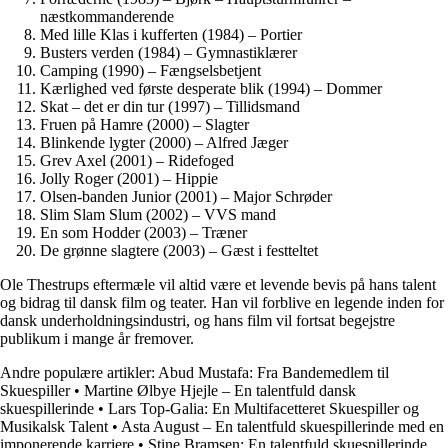
næstkommanderende
Med lille Klas i kufferten (1984) – Portier
Busters verden (1984) – Gymnastiklærer
Camping (1990) – Fængselsbetjent
Kærlighed ved første desperate blik (1994) – Dommer
Skat – det er din tur (1997) – Tillidsmand
Fruen på Hamre (2000) – Slagter
Blinkende lygter (2000) – Alfred Jæger
Grev Axel (2001) – Ridefoged
Jolly Roger (2001) – Hippie
Olsen-banden Junior (2001) – Major Schrøder
Slim Slam Slum (2002) – VVS mand
En som Hodder (2003) – Træner
De grønne slagtere (2003) – Gæst i festteltet
Ole Thestrups eftermæle vil altid være et levende bevis på hans talent
og bidrag til dansk film og teater. Han vil forblive en legende inden for
dansk underholdningsindustri, og hans film vil fortsat begejstre
publikum i mange år fremover.
Andre populære artikler:
Abud Mustafa: Fra Bandemedlem til
Skuespiller
•
Martine Ølbye Hjejle – En talentfuld dansk
skuespillerinde
•
Lars Top-Galia: En Multifacetteret Skuespiller og
Musikalsk Talent
•
Asta August – En talentfuld skuespillerinde med en
imponerende karriere
•
Stine Bramsen: En talentfuld skuespillerinde