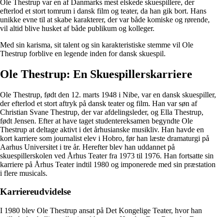
Ole Thestrup var en af Danmarks mest elskede skuespillere, der
efterlod et stort tomrum i dansk film og teater, da han gik bort. Hans
unikke evne til at skabe karakterer, der var både komiske og rørende,
vil altid blive husket af både publikum og kolleger.
Med sin karisma, sit talent og sin karakteristiske stemme vil Ole
Thestrup forblive en legende inden for dansk skuespil.
Ole Thestrup: En Skuespillerskarriere
Ole Thestrup, født den 12. marts 1948 i Nibe, var en dansk skuespiller,
der efterlod et stort aftryk på dansk teater og film. Han var søn af
Christian Svane Thestrup, der var afdelingsleder, og Ella Thestrup,
født Jensen. Efter at have taget studentereksamen begyndte Ole
Thestrup at deltage aktivt i det århusianske musikliv. Han havde en
kort karriere som journalist elev i Hobro, før han læste dramaturgi på
Aarhus Universitet i tre år. Herefter blev han uddannet på
skuespillerskolen ved Århus Teater fra 1973 til 1976. Han fortsatte sin
karriere på Århus Teater indtil 1980 og imponerede med sin præstation
i flere musicals.
Karriereudvidelse
I 1980 blev Ole Thestrup ansat på Det Kongelige Teater, hvor han