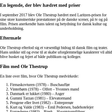
En legende, der blev hædret med priser
I september 2017 blev Ole Thestrup hædret med Laritzen-prisen for
sine store kunstneriske præstationer på de danske scener, på tv og på
film. Prisen anerkendte hans talent og betydning for dansk kultur og
underholdning.
Eftermæle
Ole Thestrup efterlod sig et væsentligt bidrag til dansk film og teater.
Hans unikke stil og evne til at skabe uforglemmelige karakterer vil altid
blive husket og fejret af både publikum og kolleger.
Film med Ole Thestrup
En liste over film, hvor Ole Thestrup medvirkede:
Firmaskovturen (1978) – Buschauffør
Vinterbørn (1978) – Olfert – Yvonnes mand
Danmark er lukket (1980) – Asger
Gummi Tarzan (1981) – Elevatormand
Pengene eller livet (1982) – Entreprenør
Kurt og Valde (1983) – Emil Pedersen, badehotelejer
Forræderne (1983) – Bjørk – Hauptsturmführer –