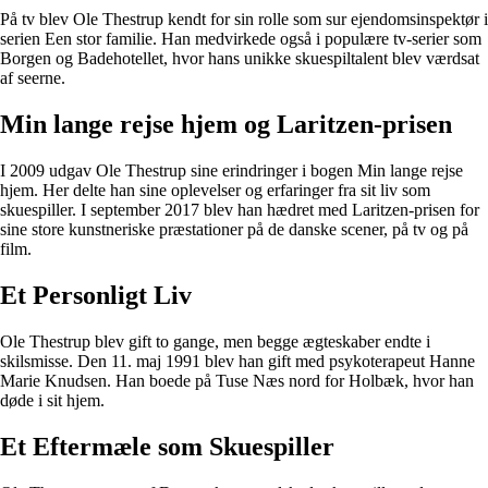
På tv blev Ole Thestrup kendt for sin rolle som sur ejendomsinspektør i
serien Een stor familie. Han medvirkede også i populære tv-serier som
Borgen og Badehotellet, hvor hans unikke skuespiltalent blev værdsat
af seerne.
Min lange rejse hjem og Laritzen-prisen
I 2009 udgav Ole Thestrup sine erindringer i bogen Min lange rejse
hjem. Her delte han sine oplevelser og erfaringer fra sit liv som
skuespiller. I september 2017 blev han hædret med Laritzen-prisen for
sine store kunstneriske præstationer på de danske scener, på tv og på
film.
Et Personligt Liv
Ole Thestrup blev gift to gange, men begge ægteskaber endte i
skilsmisse. Den 11. maj 1991 blev han gift med psykoterapeut Hanne
Marie Knudsen. Han boede på Tuse Næs nord for Holbæk, hvor han
døde i sit hjem.
Et Eftermæle som Skuespiller