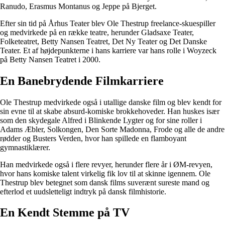
Ranudo, Erasmus Montanus og Jeppe på Bjerget.
Efter sin tid på Århus Teater blev Ole Thestrup freelance-skuespiller
og medvirkede på en række teatre, herunder Gladsaxe Teater,
Folketeatret, Betty Nansen Teatret, Det Ny Teater og Det Danske
Teater. Et af højdepunkterne i hans karriere var hans rolle i Woyzeck
på Betty Nansen Teatret i 2000.
En Banebrydende Filmkarriere
Ole Thestrup medvirkede også i utallige danske film og blev kendt for
sin evne til at skabe absurd-komiske brokkehoveder. Han huskes især
som den skydegale Alfred i Blinkende Lygter og for sine roller i
Adams Æbler, Solkongen, Den Sorte Madonna, Frode og alle de andre
rødder og Busters Verden, hvor han spillede en flamboyant
gymnastiklærer.
Han medvirkede også i flere revyer, herunder flere år i ØM-revyen,
hvor hans komiske talent virkelig fik lov til at skinne igennem. Ole
Thestrup blev betegnet som dansk films suverænt sureste mand og
efterlod et uudsletteligt indtryk på dansk filmhistorie.
En Kendt Stemme på TV