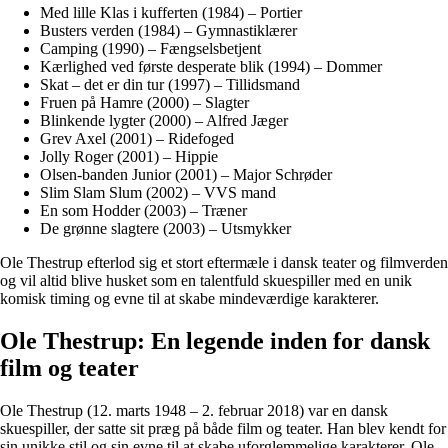
Med lille Klas i kufferten (1984) – Portier
Busters verden (1984) – Gymnastiklærer
Camping (1990) – Fængselsbetjent
Kærlighed ved første desperate blik (1994) – Dommer
Skat – det er din tur (1997) – Tillidsmand
Fruen på Hamre (2000) – Slagter
Blinkende lygter (2000) – Alfred Jæger
Grev Axel (2001) – Ridefoged
Jolly Roger (2001) – Hippie
Olsen-banden Junior (2001) – Major Schrøder
Slim Slam Slum (2002) – VVS mand
En som Hodder (2003) – Træner
De grønne slagtere (2003) – Utsmykker
Ole Thestrup efterlod sig et stort eftermæle i dansk teater og filmverden
og vil altid blive husket som en talentfuld skuespiller med en unik
komisk timing og evne til at skabe mindeværdige karakterer.
Ole Thestrup: En legende inden for dansk
film og teater
Ole Thestrup (12. marts 1948 – 2. februar 2018) var en dansk
skuespiller, der satte sit præg på både film og teater. Han blev kendt for
sin unikke stil og sin evne til at skabe uforglemmelige karakterer. Ole