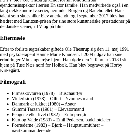
ejendomsinspektør i serien En stor familie. Han medvirkede også i en
lang række andre tv-serier, herunder Borgen og Badehotellet. Hans
talent som skuespiller blev anerkendt, og i september 2017 blev han
hædret med Laritzen-prisen for sine store kunstneriske præstationer på
de danske scener, i TV og på film.
Eftermæle
Efter to forliste ægteskaber giftede Ole Thestrup sig den 11. maj 1991
med psykoterapeut Hanne Marie Knudsen. I 2009 udgav han sine
erindringer Min lange rejse hjem. Han døde den 2. februar 2018 i sit
hjem på Tuse Næs nord for Holbæk. Han blev begravet på Hørby
Kirkegård.
Filmografi
Firmaskovturen (1978) – Buschauffør
Vinterbørn (1978) – Olfert – Yvonnes mand
Danmark er lukket (1980) – Asger
Gummi Tarzan (1981) – Elevatormand
Pengene eller livet (1982) – Entreprenør
Kurt og Valde (1983) – Emil Pedersen, badehotelejer
Forræderne (1983) – Bjørk – Hauptsturmführer –
næstkommanderende