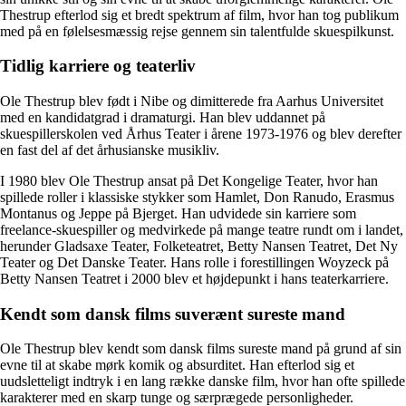
Thestrup efterlod sig et bredt spektrum af film, hvor han tog publikum
med på en følelsesmæssig rejse gennem sin talentfulde skuespilkunst.
Tidlig karriere og teaterliv
Ole Thestrup blev født i Nibe og dimitterede fra Aarhus Universitet
med en kandidatgrad i dramaturgi. Han blev uddannet på
skuespillerskolen ved Århus Teater i årene 1973-1976 og blev derefter
en fast del af det århusianske musikliv.
I 1980 blev Ole Thestrup ansat på Det Kongelige Teater, hvor han
spillede roller i klassiske stykker som Hamlet, Don Ranudo, Erasmus
Montanus og Jeppe på Bjerget. Han udvidede sin karriere som
freelance-skuespiller og medvirkede på mange teatre rundt om i landet,
herunder Gladsaxe Teater, Folketeatret, Betty Nansen Teatret, Det Ny
Teater og Det Danske Teater. Hans rolle i forestillingen Woyzeck på
Betty Nansen Teatret i 2000 blev et højdepunkt i hans teaterkarriere.
Kendt som dansk films suverænt sureste mand
Ole Thestrup blev kendt som dansk films sureste mand på grund af sin
evne til at skabe mørk komik og absurditet. Han efterlod sig et
uudsletteligt indtryk i en lang række danske film, hvor han ofte spillede
karakterer med en skarp tunge og særprægede personligheder.