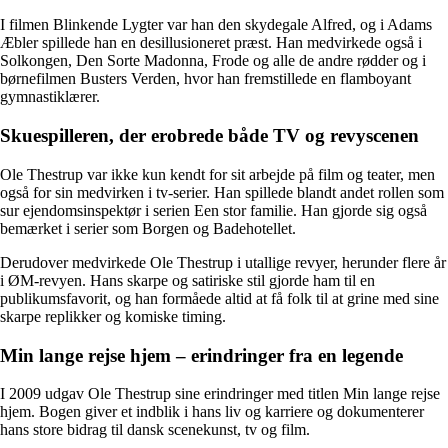
I filmen Blinkende Lygter var han den skydegale Alfred, og i Adams
Æbler spillede han en desillusioneret præst. Han medvirkede også i
Solkongen, Den Sorte Madonna, Frode og alle de andre rødder og i
børnefilmen Busters Verden, hvor han fremstillede en flamboyant
gymnastiklærer.
Skuespilleren, der erobrede både TV og revyscenen
Ole Thestrup var ikke kun kendt for sit arbejde på film og teater, men
også for sin medvirken i tv-serier. Han spillede blandt andet rollen som
sur ejendomsinspektør i serien Een stor familie. Han gjorde sig også
bemærket i serier som Borgen og Badehotellet.
Derudover medvirkede Ole Thestrup i utallige revyer, herunder flere år
i ØM-revyen. Hans skarpe og satiriske stil gjorde ham til en
publikumsfavorit, og han formåede altid at få folk til at grine med sine
skarpe replikker og komiske timing.
Min lange rejse hjem – erindringer fra en legende
I 2009 udgav Ole Thestrup sine erindringer med titlen Min lange rejse
hjem. Bogen giver et indblik i hans liv og karriere og dokumenterer
hans store bidrag til dansk scenekunst, tv og film.