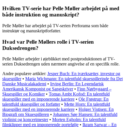
Hvilken TV-serie har Pelle Møller arbejdet på med
både instruktion og manuskript?
Pelle Møller har arbejdet på TV-serien Perforama som både
instruktør og manuskriptforfatter.
Hvad var Pelle Møllers rolle i TV-serien
Duksedrengen?
Pelle Møller arbejder i øjeblikket med postproduktionen af TV-
serien Duksedrengen uden nærmere angivelse af en specifik rolle.
Andre populære artikler:
Jesper Buch: En iværksætter, investor og
skuespiller
•
Maria Wichmann: En talentfuld skuespillerinde fra Det
Danske Musicalakademi
•
Irving Berlin: En Legendarisk
Amerikansk Komponist og Sangskriver
•
Finn Nørbygaard –
Skuespiller og Komiker
•
Tomas Ambt Kofod: En talentfuld
skuespiller med en imponerende karriere
•
Ole Frøstrup: En
talentfuld skuespiller og forfatter
•
Mette Horn: En talentfuld
skuespiller med en imponerende karriere
•
Holger Vistisen: En
Biografi om Skuespilleren
•
Johannes Søe Hansen: En talentfuld
violinist og koncertmester
•
Morten Egholm: En talentfuld
filmklipper med en imponerende portefølje
•
Ikram Sarwar – En