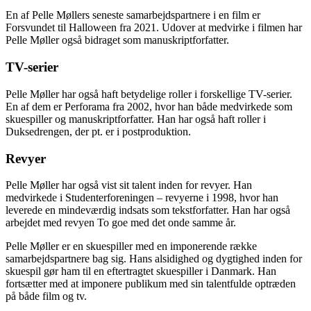
En af Pelle Møllers seneste samarbejdspartnere i en film er
Forsvundet til Halloween fra 2021. Udover at medvirke i filmen har
Pelle Møller også bidraget som manuskriptforfatter.
TV-serier
Pelle Møller har også haft betydelige roller i forskellige TV-serier.
En af dem er Perforama fra 2002, hvor han både medvirkede som
skuespiller og manuskriptforfatter. Han har også haft roller i
Duksedrengen, der pt. er i postproduktion.
Revyer
Pelle Møller har også vist sit talent inden for revyer. Han
medvirkede i Studenterforeningen – revyerne i 1998, hvor han
leverede en mindeværdig indsats som tekstforfatter. Han har også
arbejdet med revyen To goe med det onde samme år.
Pelle Møller er en skuespiller med en imponerende række
samarbejdspartnere bag sig. Hans alsidighed og dygtighed inden for
skuespil gør ham til en eftertragtet skuespiller i Danmark. Han
fortsætter med at imponere publikum med sin talentfulde optræden
på både film og tv.