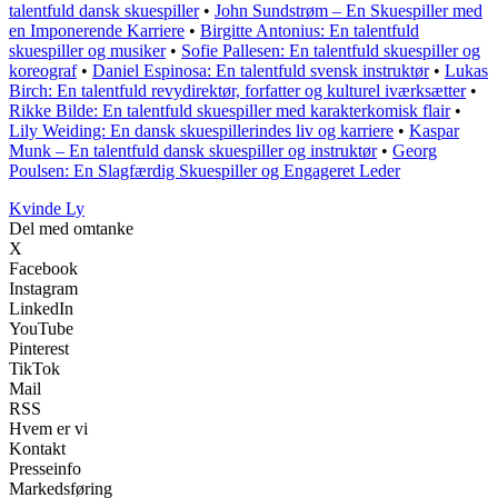
talentfuld dansk skuespiller
•
John Sundstrøm – En Skuespiller med
en Imponerende Karriere
•
Birgitte Antonius: En talentfuld
skuespiller og musiker
•
Sofie Pallesen: En talentfuld skuespiller og
koreograf
•
Daniel Espinosa: En talentfuld svensk instruktør
•
Lukas
Birch: En talentfuld revydirektør, forfatter og kulturel iværksætter
•
Rikke Bilde: En talentfuld skuespiller med karakterkomisk flair
•
Lily Weiding: En dansk skuespillerindes liv og karriere
•
Kaspar
Munk – En talentfuld dansk skuespiller og instruktør
•
Georg
Poulsen: En Slagfærdig Skuespiller og Engageret Leder
Kvinde Ly
Del med omtanke
X
Facebook
Instagram
LinkedIn
YouTube
Pinterest
TikTok
Mail
RSS
Hvem er vi
Kontakt
Presseinfo
Markedsføring