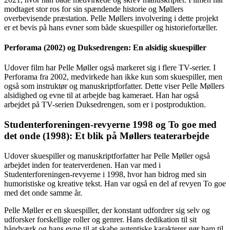
modtaget stor ros for sin spændende historie og Møllers
overbevisende præstation. Pelle Møllers involvering i dette projekt
er et bevis på hans evner som både skuespiller og historiefortæller.
Perforama (2002) og Duksedrengen: En alsidig skuespiller
Udover film har Pelle Møller også markeret sig i flere TV-serier. I
Perforama fra 2002, medvirkede han ikke kun som skuespiller, men
også som instruktør og manuskriptforfatter. Dette viser Pelle Møllers
alsidighed og evne til at arbejde bag kameraet. Han har også
arbejdet på TV-serien Duksedrengen, som er i postproduktion.
Studenterforeningen-revyerne 1998 og To goe med
det onde (1998): Et blik på Møllers teaterarbejde
Udover skuespiller og manuskriptforfatter har Pelle Møller også
arbejdet inden for teaterverdenen. Han var med i
Studenterforeningen-revyerne i 1998, hvor han bidrog med sin
humoristiske og kreative tekst. Han var også en del af revyen To goe
med det onde samme år.
Pelle Møller er en skuespiller, der konstant udfordrer sig selv og
udforsker forskellige roller og genrer. Hans dedikation til sit
håndværk og hans evne til at skabe autentiske karakterer gør ham til