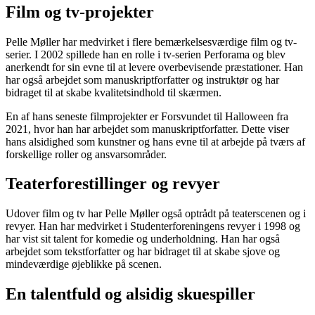
Film og tv-projekter
Pelle Møller har medvirket i flere bemærkelsesværdige film og tv-
serier. I 2002 spillede han en rolle i tv-serien Perforama og blev
anerkendt for sin evne til at levere overbevisende præstationer. Han
har også arbejdet som manuskriptforfatter og instruktør og har
bidraget til at skabe kvalitetsindhold til skærmen.
En af hans seneste filmprojekter er Forsvundet til Halloween fra
2021, hvor han har arbejdet som manuskriptforfatter. Dette viser
hans alsidighed som kunstner og hans evne til at arbejde på tværs af
forskellige roller og ansvarsområder.
Teaterforestillinger og revyer
Udover film og tv har Pelle Møller også optrådt på teaterscenen og i
revyer. Han har medvirket i Studenterforeningens revyer i 1998 og
har vist sit talent for komedie og underholdning. Han har også
arbejdet som tekstforfatter og har bidraget til at skabe sjove og
mindeværdige øjeblikke på scenen.
En talentfuld og alsidig skuespiller