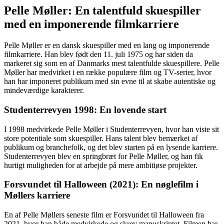
Pelle Møller: En talentfuld skuespiller
med en imponerende filmkarriere
Pelle Møller er en dansk skuespiller med en lang og imponerende
filmkarriere. Han blev født den 11. juli 1975 og har siden da
markeret sig som en af Danmarks mest talentfulde skuespillere. Pelle
Møller har medvirket i en række populære film og TV-serier, hvor
han har imponeret publikum med sin evne til at skabe autentiske og
mindeværdige karakterer.
Studenterrevyen 1998: En lovende start
I 1998 medvirkede Pelle Møller i Studenterrevyen, hvor han viste sit
store potentiale som skuespiller. Hans talent blev bemærket af
publikum og branchefolk, og det blev starten på en lysende karriere.
Studenterrevyen blev en springbræt for Pelle Møller, og han fik
hurtigt muligheden for at arbejde på mere ambitiøse projekter.
Forsvundet til Halloween (2021): En nøglefilm i
Møllers karriere
En af Pelle Møllers seneste film er Forsvundet til Halloween fra
2021, hvor han både medvirkede og skrev manuskriptet. Filmen har