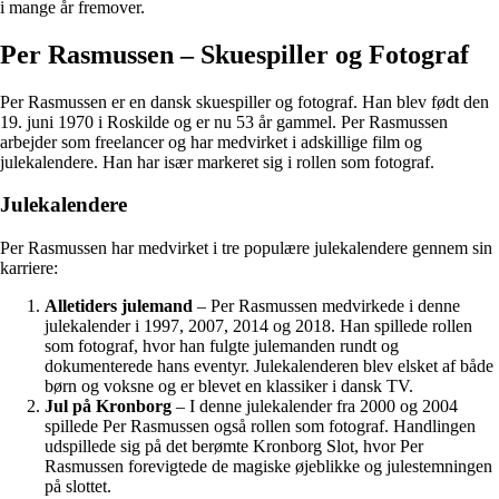
i mange år fremover.
Per Rasmussen – Skuespiller og Fotograf
Per Rasmussen er en dansk skuespiller og fotograf. Han blev født den
19. juni 1970 i Roskilde og er nu 53 år gammel. Per Rasmussen
arbejder som freelancer og har medvirket i adskillige film og
julekalendere. Han har især markeret sig i rollen som fotograf.
Julekalendere
Per Rasmussen har medvirket i tre populære julekalendere gennem sin
karriere:
Alletiders julemand
– Per Rasmussen medvirkede i denne
julekalender i 1997, 2007, 2014 og 2018. Han spillede rollen
som fotograf, hvor han fulgte julemanden rundt og
dokumenterede hans eventyr. Julekalenderen blev elsket af både
børn og voksne og er blevet en klassiker i dansk TV.
Jul på Kronborg
– I denne julekalender fra 2000 og 2004
spillede Per Rasmussen også rollen som fotograf. Handlingen
udspillede sig på det berømte Kronborg Slot, hvor Per
Rasmussen forevigtede de magiske øjeblikke og julestemningen
på slottet.