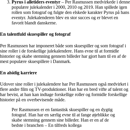
Pyrus i alletiders eventyr
– Per Rasmussen medvirkede i denne
populære julekalender i 2000, 2010 og 2019. Han spillede igen
rollen som fotograf og fulgte den elskede karakter Pyrus på hans
eventyr. Julekalenderen blev en stor succes og er blevet en
favorit blandt danskerne.
En talentfuld skuespiller og fotograf
Per Rasmussen har imponeret både som skuespiller og som fotograf i
sine roller i de forskellige julekalendere. Hans evne til at formidle
historier og skabe stemning gennem billeder har gjort ham til en af de
mest populære skuespillere i Danmark.
En alsidig karriere
Udover sine roller i julekalendere har Per Rasmussen også medvirket i
flere andre film og TV-produktioner. Han har en bred vifte af talent og
har bevist, at han kan indtage forskellige roller og formidle forskellige
historier på en overbevisende måde.
Per Rasmussen er en fantastisk skuespiller og en dygtig
fotograf. Han har en særlig evne til at fange øjeblikke og
skabe stemning gennem sine billeder. Han er en af de
bedste i branchen – En tilfreds kollega