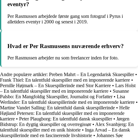
eventyr?
Per Rasmussen arbejdede første gang som fotograf i Pyrus i
alletiders eventyr i 2000 og senest i 2019.
Hvad er Per Rasmussens nuværende erhverv?
Per Rasmussen arbejder nu som freelancer inden for foto.
Andre populære artikler:
Preben Mahrt – En Legendarisk Skuespiller
•
Frank Thiel: En talentfuld skuespiller med en imponerende karriere
•
Pernille Højmark – En Skuespillerinde med Stor Karriere
•
Lars Holst
– En talentfuld skuespiller med en imponerende karriere
•
Susanne
Palsbo: En Mangfoldig Skuespiller, Journalist og Forfatter
•
Lisa
Werlinder: En talentfuld skuespillerinde med en imponerende karriere
•
Martine Vandet Salling: En talentfuld dansk skuespillerinde
•
Helle
Højland Petersen: En talentfuld skuespiller med en imponerende
karriere
•
Peter Plaugborg: En talentfuld dansk skuespiller
•
Jørgen
Bidstrup: En dygtig skuespiller og overregissør
•
Alex Svanbjerg: En
talentfuld skuespiller med en unik historie
•
Inga Arvad – En dansk
skuespillerinde med en fascinerende livshistorie
•
Johannes Søe