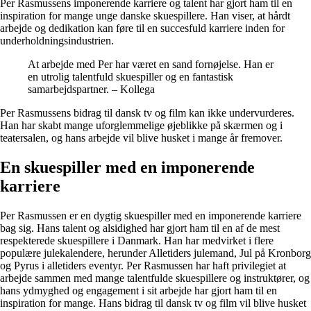
Per Rasmussens imponerende karriere og talent har gjort ham til en
inspiration for mange unge danske skuespillere. Han viser, at hårdt
arbejde og dedikation kan føre til en succesfuld karriere inden for
underholdningsindustrien.
At arbejde med Per har været en sand fornøjelse. Han er
en utrolig talentfuld skuespiller og en fantastisk
samarbejdspartner. – Kollega
Per Rasmussens bidrag til dansk tv og film kan ikke undervurderes.
Han har skabt mange uforglemmelige øjeblikke på skærmen og i
teatersalen, og hans arbejde vil blive husket i mange år fremover.
En skuespiller med en imponerende
karriere
Per Rasmussen er en dygtig skuespiller med en imponerende karriere
bag sig. Hans talent og alsidighed har gjort ham til en af de mest
respekterede skuespillere i Danmark. Han har medvirket i flere
populære julekalendere, herunder Alletiders julemand, Jul på Kronborg
og Pyrus i alletiders eventyr. Per Rasmussen har haft privilegiet at
arbejde sammen med mange talentfulde skuespillere og instruktører, og
hans ydmyghed og engagement i sit arbejde har gjort ham til en
inspiration for mange. Hans bidrag til dansk tv og film vil blive husket