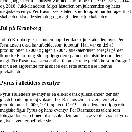
flere gange. Per Rasmussen var med som fotograf i 1997, 2007, 2014
og 2018. Julekalenderen følger historien om julemanden og hans
magiske eventyr. Per Rasmussens talent som fotograf har bidraget til at
skabe den visuelle stemning og magi i denne julekalender.
Jul på Kronborg
Jul på Kronborg er en anden populær dansk julekalender, hvor Per
Rasmussen også har arbejdet som fotograf. Han var en del af
produktionen i 2000 og igen i 2004. Julekalenderen foregår på det
ikoniske Kronborg Slot og følger en spændende historie om julens
magi. Per Rasmussens evne til at fange de rette øjeblikke som fotograf
har været afgørende for at skabe den rette atmosfære i denne
julekalender.
Pyrus i alletiders eventyr
Pyrus i alletiders eventyr er en elsket dansk julekalender, der har
glædet både børn og voksne. Per Rasmussen har været en del af
produktionen i 2000, 2010 og igen i 2019. Julekalenderen følger den
magiske figur Pyrus og hans eventyr. Per Rasmussens talent som
fotograf har været med til at skabe den fantastiske verden, som Pyrus
og hans venner befinder sig i.