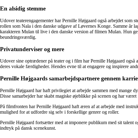
En alsidig stemme
Udover teaterengagementer har Pernille Højgaard også arbejdet som stem
rollen som Nala i den danske udgave af Løvernes Konge. Samme år lagde
karakteren Mulan til live i den danske version af filmen Mulan. Hun ge
beundringsværdig.
Privatunderviser og mere
Udover sine optrædener på teater og i film har Pernille Højgaard også ar
deres vokale færdigheder. Hendes evne til at engagere og inspirere and
Pernille Højgaards samarbejdspartnere gennem karrie
Pernille Højgaard har haft privilegiet at arbejde sammen med mange dy
Disse samarbejder har skabt magiske øjeblikke på scenen og har været m
På filmfronten har Pernille Højgaard haft æren af at arbejde med instru
mulighed for at udfordre sig selv i forskellige genrer og roller.
Pernille Højgaard fortsætter med at imponere publikum med sit talent o
indtryk på dansk scenekunst.