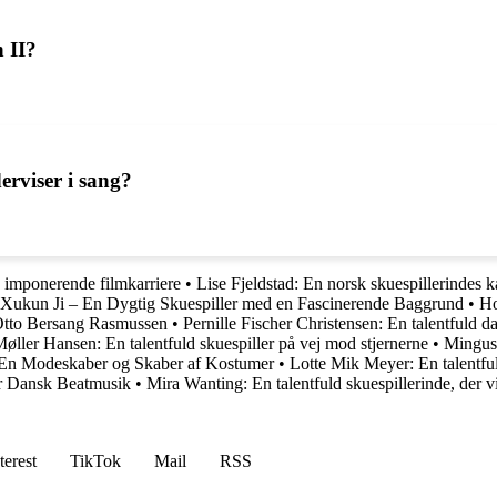
 II?
erviser i sang?
n imponerende filmkarriere
•
Lise Fjeldstad: En norsk skuespillerindes ka
Xukun Ji – En Dygtig Skuespiller med en Fascinerende Baggrund
•
Ho
Otto Bersang Rasmussen
•
Pernille Fischer Christensen: En talentfuld d
Møller Hansen: En talentfuld skuespiller på vej mod stjernerne
•
Mingus 
En Modeskaber og Skaber af Kostumer
•
Lotte Mik Meyer: En talentfu
or Dansk Beatmusik
•
Mira Wanting: En talentfuld skuespillerinde, der vi
terest
TikTok
Mail
RSS