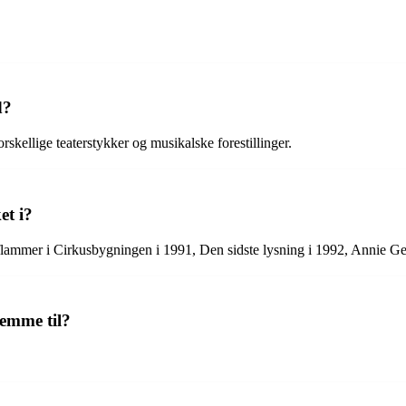
d?
skellige teaterstykker og musikalske forestillinger.
et i?
 flammer i Cirkusbygningen i 1991, Den sidste lysning i 1992, Annie G
temme til?