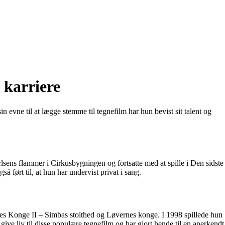
 karriere
 evne til at lægge stemme til tegnefilm har hun bevist sit talent og
rlsens flammer i Cirkusbygningen og fortsatte med at spille i Den sidste
ført til, at hun har undervist privat i sang.
nes Konge II – Simbas stolthed og Løvernes konge. I 1998 spillede hun
e liv til disse populære tegnefilm og har gjort hende til en anerkendt