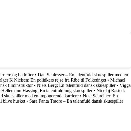
rriere og bedrifter
•
Dan Schlosser – En talentfuld skuespiller med en
lger K Nielsen: En politikers rejse fra Ribe til Folketinget
•
Michael
ansk filminstruktør
•
Niels Berg: En talentfuld dansk skuespiller
•
Vigga
Hellemann Hassing: En talentfuld ung skuespiller
•
Nicolaj Rasted:
ld skuespiller med en imponerende karriere
•
Nete Schreiner: En
l blive husket
•
Sara Fanta Traore – En talentfuld dansk skuespiller