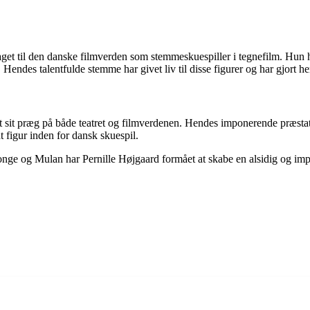
get til den danske filmverden som stemmeskuespiller i tegnefilm. Hun ha
endes talentfulde stemme har givet liv til disse figurer og har gjort 
ladt sit præg på både teatret og filmverdenen. Hendes imponerende præst
 figur inden for dansk skuespil.
 og Mulan har Pernille Højgaard formået at skabe en alsidig og impon