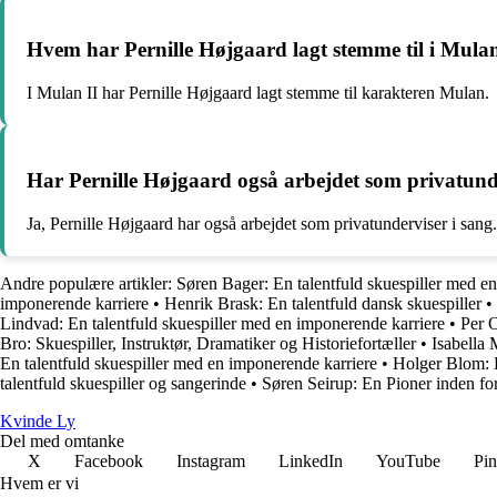
Hvem har Pernille Højgaard lagt stemme til i Mulan
I Mulan II har Pernille Højgaard lagt stemme til karakteren Mulan.
Har Pernille Højgaard også arbejdet som privatund
Ja, Pernille Højgaard har også arbejdet som privatunderviser i sang.
Andre populære artikler:
Søren Bager: En talentfuld skuespiller med e
imponerende karriere
•
Henrik Brask: En talentfuld dansk skuespiller
•
Lindvad: En talentfuld skuespiller med en imponerende karriere
•
Per 
Bro: Skuespiller, Instruktør, Dramatiker og Historiefortæller
•
Isabella 
En talentfuld skuespiller med en imponerende karriere
•
Holger Blom: 
talentfuld skuespiller og sangerinde
•
Søren Seirup: En Pioner inden f
Kvinde Ly
Del med omtanke
X
Facebook
Instagram
LinkedIn
YouTube
Pin
Hvem er vi