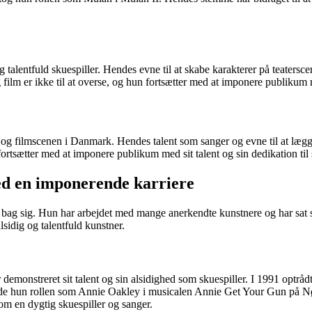
g talentfuld skuespiller. Hendes evne til at skabe karakterer på teatersc
film er ikke til at overse, og hun fortsætter med at imponere publikum m
- og filmscenen i Danmark. Hendes talent som sanger og evne til at lægge 
ortsætter med at imponere publikum med sit talent og sin dedikation til
ed en imponerende karriere
e bag sig. Hun har arbejdet med mange anerkendte kunstnere og har sat
sidig og talentfuld kunstner.
r demonstreret sit talent og sin alsidighed som skuespiller. I 1991 opt
illede hun rollen som Annie Oakley i musicalen Annie Get Your Gun på N
som en dygtig skuespiller og sanger.