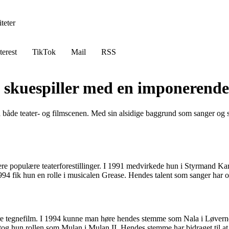
teter
terest
TikTok
Mail
RSS
d skuespiller med en imponerende
 både teater- og filmscenen. Med sin alsidige baggrund som sanger og sin
lere populære teaterforestillinger. I 1991 medvirkede hun i Styrmand Ka
 fik hun en rolle i musicalen Grease. Hendes talent som sanger har også 
flere tegnefilm. I 1994 kunne man høre hendes stemme som Nala i Løver
hun rollen som Mulan i Mulan II. Hendes stemme har bidraget til at giv