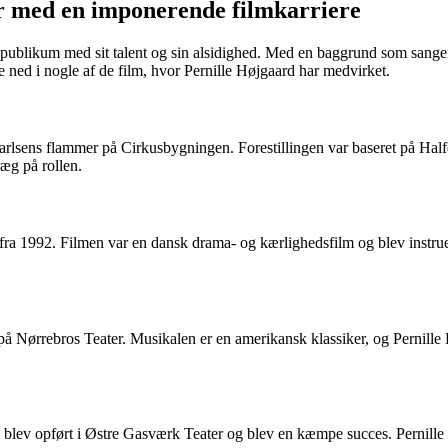
er med en imponerende filmkarriere
ublikum med sit talent og sin alsidighed. Med en baggrund som sanger h
e ned i nogle af de film, hvor Pernille Højgaard har medvirket.
arlsens flammer på Cirkusbygningen. Forestillingen var baseret på Hal
æg på rollen.
ra 1992. Filmen var en dansk drama- og kærlighedsfilm og blev instruer
å Nørrebros Teater. Musikalen er en amerikansk klassiker, og Pernille 
gen blev opført i Østre Gasværk Teater og blev en kæmpe succes. Perni