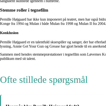
sangtalent skinnede igennem i numrene.
Stemme roller i tegnefilm
Pernille Højgaard har ikke kun imponeret på teatret, men har også bidra
Konge fra 1994 og Mulan i både Mulan fra 1998 og Mulan II fra 2004. H
Konklusion
Pernille Højgaard er en talentfuld skuespiller og sanger, der har efter
lysning, Annie Get Your Gun og Grease har gjort hende til en anerkendt
Sammen med hendes stemmepræstationer i tegnefilm som Løvernes Konge
publikum med sit talent.
Ofte stillede spørgsmål