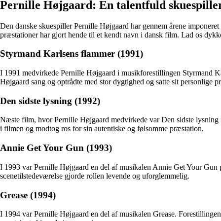
Pernille Højgaard: En talentfuld skuespill
Den danske skuespiller Pernille Højgaard har gennem årene imponeret p
præstationer har gjort hende til et kendt navn i dansk film. Lad os dykk
Styrmand Karlsens flammer (1991)
I 1991 medvirkede Pernille Højgaard i musikforestillingen Styrmand K
Højgaard sang og optrådte med stor dygtighed og satte sit personlige pr
Den sidste lysning (1992)
Næste film, hvor Pernille Højgaard medvirkede var Den sidste lysning f
i filmen og modtog ros for sin autentiske og følsomme præstation.
Annie Get Your Gun (1993)
I 1993 var Pernille Højgaard en del af musikalen Annie Get Your Gun p
scenetilstedeværelse gjorde rollen levende og uforglemmelig.
Grease (1994)
I 1994 var Pernille Højgaard en del af musikalen Grease. Forestillin