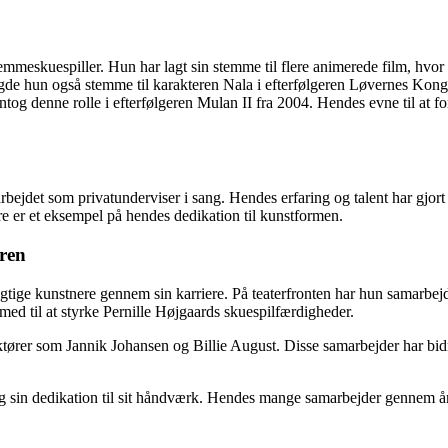
meskuespiller. Hun har lagt sin stemme til flere animerede film, hvor h
 hun også stemme til karakteren Nala i efterfølgeren Løvernes Konge I
ntog denne rolle i efterfølgeren Mulan II fra 2004. Hendes evne til at 
bejdet som privatunderviser i sang. Hendes erfaring og talent har gjort 
re er et eksempel på hendes dedikation til kunstformen.
ren
gtige kunstnere gennem sin karriere. På teaterfronten har hun samarbej
ed til at styrke Pernille Højgaards skuespilfærdigheder.
ktører som Jannik Johansen og Billie August. Disse samarbejder har bidr
g sin dedikation til sit håndværk. Hendes mange samarbejder gennem åren