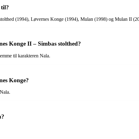
til?
 stolthed (1994), Løvernes Konge (1994), Mulan (1998) og Mulan II (2
nes Konge II – Simbas stolthed?
temme til karakteren Nala.
rnes Konge?
 Nala.
n?