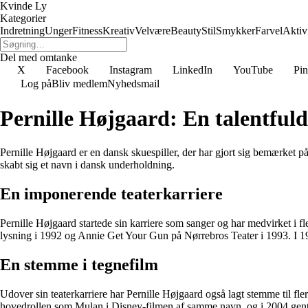
Kvinde Ly
Kategorier
Indretning
Unger
Fitness
Kreativ
Velvære
Beauty
Stil
Smykker
Farvel
Aktivi
Del med omtanke
X
Facebook
Instagram
LinkedIn
YouTube
Pin
Log på
Bliv medlem
Nyhedsmail
Pernille Højgaard: En talentful
Pernille Højgaard er en dansk skuespiller, der har gjort sig bemærket på
skabt sig et navn i dansk underholdning.
En imponerende teaterkarriere
Pernille Højgaard startede sin karriere som sanger og har medvirket i f
lysning i 1992 og Annie Get Your Gun på Nørrebros Teater i 1993. I 1994
En stemme i tegnefilm
Udover sin teaterkarriere har Pernille Højgaard også lagt stemme til 
hovedrollen som Mulan i Disney-filmen af samme navn, og i 2004 gentog 